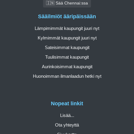
🇮🇳 Sää Chennai:ssa
Sääilmiöt ääripäissään
Lämpimimmät kaupungit juuri nyt
Kylmimmät kaupungit juuri nyt
Sateisimmat kaupungit
Tuulisimmat kaupungit
Aurinkoisimmat kaupungit
Huonoimman ilmanlaadun hetki nyt
Nopeat linkit
Lisää...
Ota yhteyttä