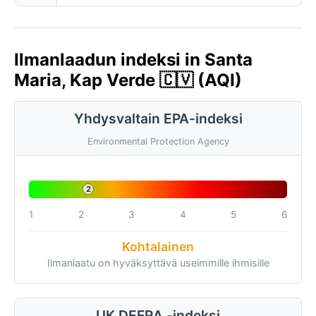
Ilmanlaadun indeksi in Santa
Maria, Kap Verde 🇨🇻 (AQI)
Yhdysvaltain EPA-indeksi
Environmental Protection Agency
2
1
2
3
4
5
6
Kohtalainen
Ilmanlaatu on hyväksyttävä useimmille ihmisille
UK DEFRA -indeksi