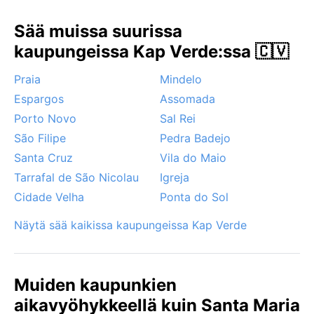
tuulitakki illan viilentäessä ja erityisesti aurinkosuoja,
sillä UV-säteily on voimakasta ympäri vuoden.
Sää muissa suurissa
kaupungeissa Kap Verde:ssa 🇨🇻
Paras aika vierailla sään kannalta on marraskuusta
kesäkuuhun, jolloin sateita ei juuri ole ja lämpötila on
Praia
Mindelo
miellyttävä. Heinä–lokakuussa saattaa esiintyä
Espargos
Assomada
harmattan-tuulen tuomaa Saharan pölyä, joka
himmentää auringon ja tuo hieman epämukavuutta
Porto Novo
Sal Rei
hengitysteille. Santa Maria ei ole koskaan
São Filipe
Pedra Badejo
hurrikaanien reitillä, mutta voimakkaat tuulet ja
Santa Cruz
Vila do Maio
korkeat aallot voivat yllättää talvikuukausina. Ilmiöt
Tarrafal de São Nicolau
Igreja
ovat kuitenkin harvinaisia – useimmiten täällä paistaa
Cidade Velha
Ponta do Sol
aurinko ja tuuli puhaltaa tasaisena, luoden täydelliset
puitteet rentoutumiselle.
Näytä sää kaikissa kaupungeissa Kap Verde
Muiden kaupunkien
aikavyöhykkeellä kuin Santa Maria