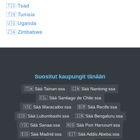
🇹🇩 Tsad
🇹🇳 Tunisia
🇺🇬 Uganda
🇿🇼 Zimbabwe
Suositut kaupungit tänään
🇹🇼 Sää Tainan:ssa
🇨🇳 Sää Nantong:ssa
🇨🇱 Sää Santiago de Chile:ssa
🇻🇪 Sää Maracaibo:ssa
🇧🇷 Sää Recife:ssa
🇨🇩 Sää Lubumbashi:ssa
🇮🇳 Sää Bengaluru:ssa
🇾🇪 Sää Sanaa:ssa
🇳🇬 Sää Port Harcourt:ssa
🇪🇸 Sää Madrid:ssa
🇪🇹 Sää Addis Abeba:ssa