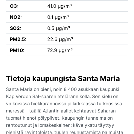
O3:
41.0 µg/m³
NO2:
0.1 µg/m³
SO2:
0.5 µg/m³
PM2.5:
22.6 µg/m³
PM10:
72.9 µg/m³
Tietoja kaupungista Santa Maria
Santa Maria on pieni, noin 8 400 asukkaan kaupunki
Kap Verden Sal-saaren etelärannikolla. Sen sielu on
valkoisissa hiekkarannoissa ja kirkkaassa turkoosissa
meressä – täällä Atlantin aallot kohtaavat Saharan
tuomat hienot pölypilvet. Kaupungin tunnelma on
rentoutunut ja lomakeskeinen: kävelykatu täyttyy
pienistä ravintoloista, tuulen reunustamista palmuista