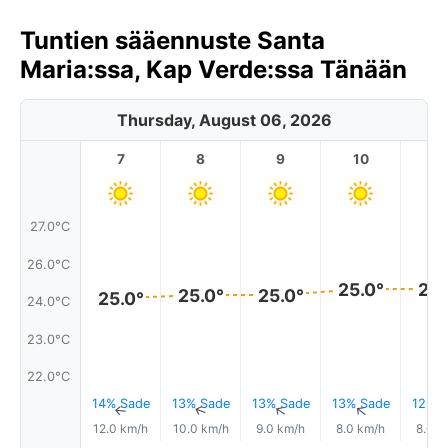
Tuntien sääennuste Santa
Maria:ssa, Kap Verde:ssa Tänään
Thursday, August 06, 2026
7
8
9
10
11
27.0°C
26.0°C
25.0°
25.
25.0°
25.0°
25.0°
24.0°C
23.0°C
22.0°C
14% Sade
13% Sade
13% Sade
13% Sade
12% S
↑
↑
↑
↑
12.0 km/h
10.0 km/h
9.0 km/h
8.0 km/h
8.0 k