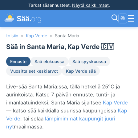
Tarkat sääennusteet
.
Näytä kaikki maat
.
☰
Sää.
org
🌐
toisiin
>
Kap Verde
>
Santa Maria
Sää in Santa Maria, Kap Verde 🇨🇻
Ennuste
Sää elokuussa
Sää syyskuussa
Vuosittaiset keskiarvot
Kap Verde sää
Live-sää Santa Maria:ssa, tällä hetkellä 25°C ja
aurinkoista. Katso 7 päivän ennuste, tunti- ja
ilmanlaatuindeksi. Santa Maria sijaitsee
Kap Verde
— katso sää kaikkialla suurissa kaupungeissa
Kap
Verde
, tai selaa
lämpimimmät kaupungit juuri
nyt
maailmassa.