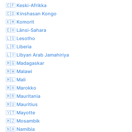
🇨🇫 Keski-Afrikka
🇨🇩 Kinshasan Kongo
🇰🇲 Komorit
🇪🇭 Länsi-Sahara
🇱🇸 Lesotho
🇱🇷 Liberia
🇱🇾 Libyan Arab Jamahiriya
🇲🇬 Madagaskar
🇲🇼 Malawi
🇲🇱 Mali
🇲🇦 Marokko
🇲🇷 Mauritania
🇲🇺 Mauritius
🇾🇹 Mayotte
🇲🇿 Mosambik
🇳🇦 Namibia