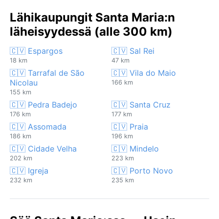
Lähikaupungit Santa Maria:n
läheisyydessä (alle 300 km)
🇨🇻 Espargos
🇨🇻 Sal Rei
18 km
47 km
🇨🇻 Tarrafal de São
🇨🇻 Vila do Maio
Nicolau
166 km
155 km
🇨🇻 Pedra Badejo
🇨🇻 Santa Cruz
176 km
177 km
🇨🇻 Assomada
🇨🇻 Praia
186 km
196 km
🇨🇻 Cidade Velha
🇨🇻 Mindelo
202 km
223 km
🇨🇻 Igreja
🇨🇻 Porto Novo
232 km
235 km