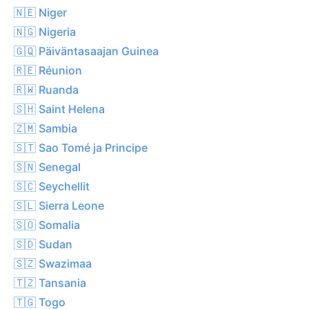
🇳🇪 Niger
🇳🇬 Nigeria
🇬🇶 Päiväntasaajan Guinea
🇷🇪 Réunion
🇷🇼 Ruanda
🇸🇭 Saint Helena
🇿🇲 Sambia
🇸🇹 Sao Tomé ja Principe
🇸🇳 Senegal
🇸🇨 Seychellit
🇸🇱 Sierra Leone
🇸🇴 Somalia
🇸🇩 Sudan
🇸🇿 Swazimaa
🇹🇿 Tansania
🇹🇬 Togo