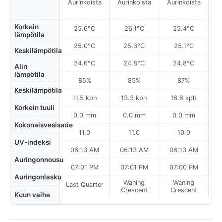
Aurinkoista
Aurinkoista
Aurinkoista
A
Korkein
25.6°C
26.1°C
25.4°C
lämpötila
25.0°C
25.3°C
25.1°C
Keskilämpötila
24.6°C
24.8°C
24.8°C
Alin
lämpötila
85%
85%
87%
Keskilämpötila
11.5 kph
13.3 kph
16.6 kph
Korkein tuuli
0.0 mm
0.0 mm
0.0 mm
Kokonaisvesisade
11.0
11.0
10.0
UV-indeksi
06:13 AM
06:13 AM
06:13 AM
Auringonnousu
07:01 PM
07:01 PM
07:00 PM
Auringonlasku
Waning
Waning
Last Quarter
Crescent
Crescent
Kuun vaihe