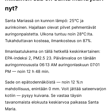
nyt?
Santa Mariassä on kunnon lämpö: 25°C ja
aurinkoinen. Hajallaan olevat pilvet pehmentävät
auringonpaistetta. Ulkona tuntuu noin 28°C:lta.
Tukahduttavan kosteaa, ilmankosteus on 87%.
Ilmanlaatulukema on tällä hetkellä keskinkertainen:
EPA-indeksi 2, PM2.5 23. Päivänvaloa on tänään
auringonnoususta 06:13 AM auringonlaskuun 07:01
PM — noin 12 h 48 min.
Sade on epätodennäköistä — noin 12 %:n
mahdollisuus, enintään 0 mm. Voit jättää sateenvarjon
kotiin — pysyy kuivana. Se vastaa täysin
tavanomaista elokuuta keskiarvoa paikassa Santa
Maria.