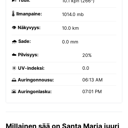
🌬️
Tuuli:
10.1 kph (266°)
🌡️
Ilmanpaine:
1014.0 mb
👁️
Näkyvyys:
10.0 km
🌧️
Sade:
0.0 mm
☁️
Pilvisyys:
20%
☀️
UV-indeksi:
0.0
🌅
Auringonnousu:
06:13 AM
🌇
Auringonlasku:
07:01 PM
Millainen sää on Santa Maria juuri