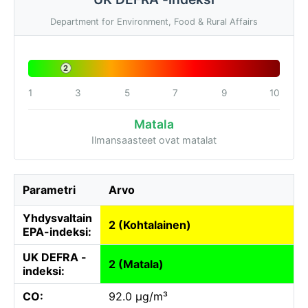
Department for Environment, Food & Rural Affairs
2
1
3
5
7
9
10
Matala
Ilmansaasteet ovat matalat
Parametri
Arvo
Yhdysvaltain
2 (Kohtalainen)
EPA-indeksi:
UK DEFRA -
2 (Matala)
indeksi:
CO:
92.0 µg/m³