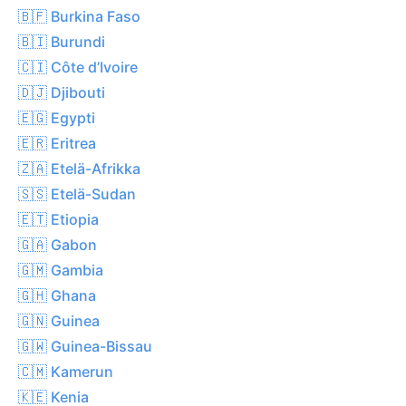
🇧🇫 Burkina Faso
🇧🇮 Burundi
🇨🇮 Côte d’Ivoire
🇩🇯 Djibouti
🇪🇬 Egypti
🇪🇷 Eritrea
🇿🇦 Etelä-Afrikka
🇸🇸 Etelä-Sudan
🇪🇹 Etiopia
🇬🇦 Gabon
🇬🇲 Gambia
🇬🇭 Ghana
🇬🇳 Guinea
🇬🇼 Guinea-Bissau
🇨🇲 Kamerun
🇰🇪 Kenia