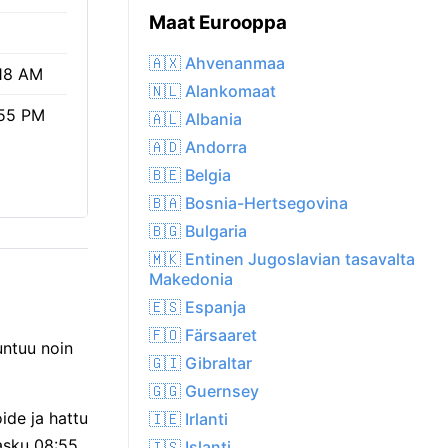
Maat Eurooppa
🇦🇽 Ahvenanmaa
18 AM
🇳🇱 Alankomaat
55 PM
🇦🇱 Albania
🇦🇩 Andorra
🇧🇪 Belgia
🇧🇦 Bosnia-Hertsegovina
🇧🇬 Bulgaria
🇲🇰 Entinen Jugoslavian tasavalta
Makedonia
🇪🇸 Espanja
🇫🇴 Färsaaret
untuu noin
🇬🇮 Gibraltar
🇬🇬 Guernsey
ide ja hattu
🇮🇪 Irlanti
lasku 08:55
🇮🇸 Islanti