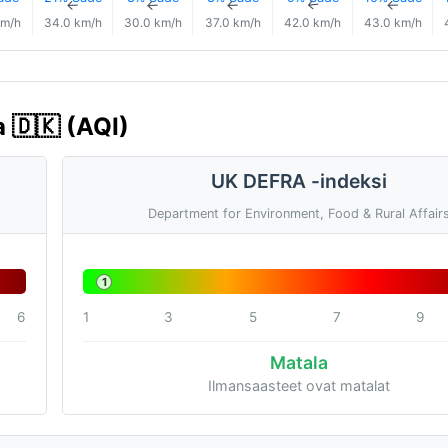
↑
↑
↑
↑
↑
↑
km/h
34.0 km/h
30.0 km/h
37.0 km/h
42.0 km/h
43.0 km/h
 🇩🇰 (AQI)
UK DEFRA -indeksi
Department for Environment, Food & Rural Affair
1
6
1
3
5
7
9
Matala
Ilmansaasteet ovat matalat