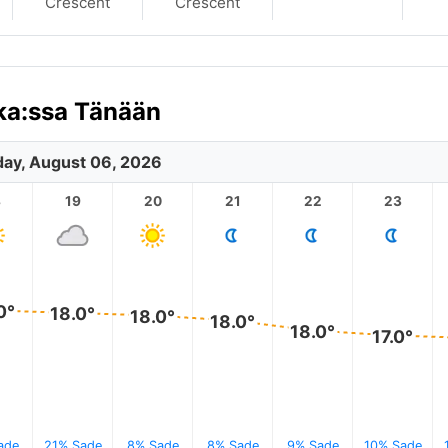
Crescent
Crescent
ka:ssa Tänään
ay, August 06, 2026
8
19
20
21
22
23
0°
18.0°
18.0°
18.0°
18.0°
17.0°
ade
21% Sade
8% Sade
8% Sade
9% Sade
10% Sade