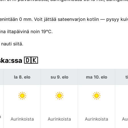
nintään 0 mm. Voit jättää sateenvarjon kotiin — pysyy kui
na iltapäivinä noin 19°C.
auti siitä.
ka:ssa 🇩🇰
la 8. elo
su 9. elo
ma 10. elo
t
a
Aurinkoista
Aurinkoista
Aurinkoista
Au