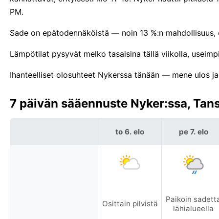
PM.
Sade on epätodennäköistä — noin 13 %:n mahdollisuus, e
Lämpötilat pysyvät melko tasaisina tällä viikolla, useimpi
Ihanteelliset olosuhteet Nykerssa tänään — mene ulos ja n
7 päivän sääennuste Nyker:ssa, Tans
to 6. elo
pe 7. elo
Paikoin sadett
Osittain pilvistä
lähialueella