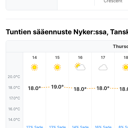
Crescent
Tuntien sääennuste Nyker:ssa, Tans
Thursd
14
15
16
17
1
20.0°C
19.0°
18.0°
18.0°
18.0°C
18.0°
18.
17.0°C
16.0°C
14.0°C
12% Sade
13% Sade
14% Sade
16% Sade
8% S