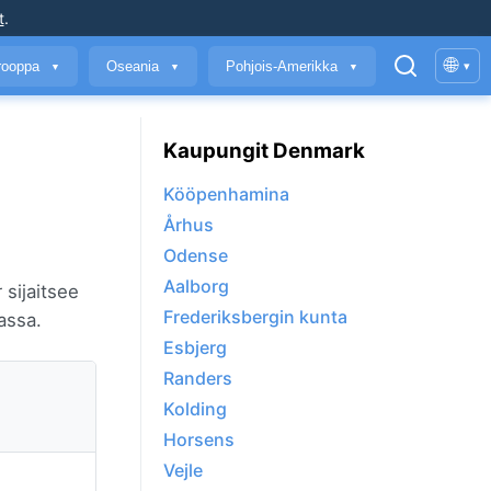
t
.
🌐
rooppa
Oseania
Pohjois-Amerikka
▾
▼
▼
▼
Kaupungit Denmark
Kööpenhamina
Århus
Odense
Aalborg
 sijaitsee
Frederiksbergin kunta
assa.
Esbjerg
Randers
Kolding
Horsens
Vejle