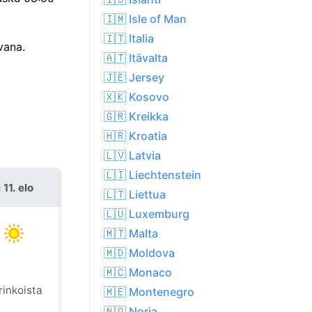
🇮🇲 Isle of Man
🇮🇹 Italia
vana.
🇦🇹 Itävalta
🇯🇪 Jersey
🇽🇰 Kosovo
🇬🇷 Kreikka
🇭🇷 Kroatia
🇱🇻 Latvia
🇱🇮 Liechtenstein
i 11. elo
ke 12. elo
🇱🇹 Liettua
🇱🇺 Luxemburg
🇲🇹 Malta
🇲🇩 Moldova
🇲🇨 Monaco
rinkoista
Aurinkoista
🇲🇪 Montenegro
🇳🇴 Norja