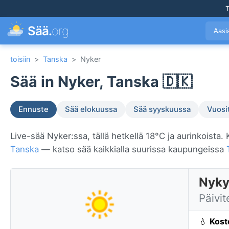
T
Sää.
org
Aasi
toisiin
>
Tanska
>
Nyker
Sää in Nyker, Tanska 🇩🇰
Ennuste
Sää elokuussa
Sää syyskuussa
Vuosi
Live-sää Nyker:ssa, tällä hetkellä 18°C ja aurinkoista.
Tanska
— katso sää kaikkialla suurissa kaupungeissa
Nyky
Päivit
💧
Kost