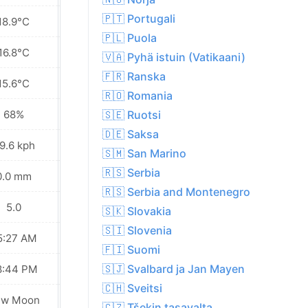
🇵🇹 Portugali
18.9°C
17.7°C
🇵🇱 Puola
16.8°C
16.2°C
🇻🇦 Pyhä istuin (Vatikaani)
🇫🇷 Ranska
15.6°C
15.3°C
🇷🇴 Romania
68%
70%
🇸🇪 Ruotsi
🇩🇪 Saksa
9.6 kph
31.7 kph
🇸🇲 San Marino
🇷🇸 Serbia
0.0 mm
0.0 mm
🇷🇸 Serbia and Montenegro
5.0
5.0
🇸🇰 Slovakia
🇸🇮 Slovenia
5:27 AM
05:29 AM
🇫🇮 Suomi
🇸🇯 Svalbard ja Jan Mayen
8:44 PM
08:42 PM
🇨🇭 Sveitsi
ew Moon
New Moon
🇨🇿 Tšekin tasavalta