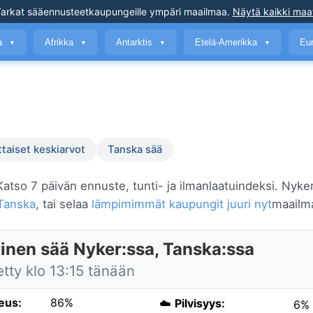
arkat sääennusteet
kaupungeille ympäri maailmaa
.
Näytä kaikki maa
a
Afrikka
Antarktis
Etelä-Amerikka
Eu
▼
▼
▼
▼
ttaiset keskiarvot
Tanska sää
 Katso 7 päivän ennuste, tunti- ja ilmanlaatuindeksi. Nyker
Tanska
, tai selaa
lämpimimmät kaupungit juuri nyt
maailm
inen sää Nyker:ssa, Tanska:ssa
etty klo 13:15 tänään
eus:
86%
☁️
Pilvisyys:
6%