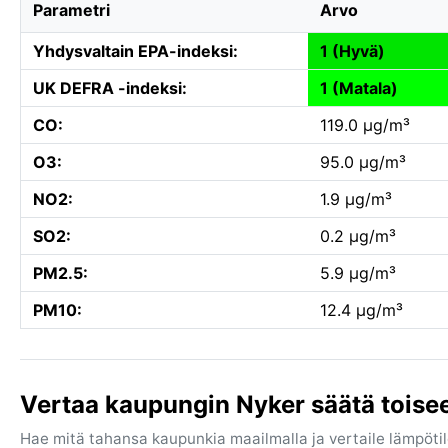
Parametri
Arvo
Yhdysvaltain EPA-indeksi:
1 (Hyvä)
UK DEFRA -indeksi:
1 (Matala)
CO:
119.0 µg/m³
O3:
95.0 µg/m³
NO2:
1.9 µg/m³
SO2:
0.2 µg/m³
PM2.5:
5.9 µg/m³
PM10:
12.4 µg/m³
Vertaa kaupungin Nyker säätä toise
Hae mitä tahansa kaupunkia maailmalla ja vertaile lämpötilo