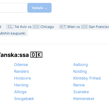
Vertaile →
d
🇮🇱 Tel Aviv vs 🇺🇸 Chicago
🇦🇹 Wien vs 🇺🇸 San Francis
 Minhin kaupunki
anska:ssa 🇩🇰
Odense
Aalborg
Randers
Kolding
Hvidovre
Klinteby Frihed
Herning
Rønne
Allinge
Svaneke
Snogebæk
Klemensker