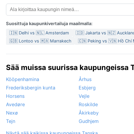
Suosittuja kaupunkivertailuja maailmalla:
🇮🇳 Delhi vs 🇳🇱 Amsterdam
🇮🇩 Jakarta vs 🇳🇿 Aucklan
🇬🇧 Lontoo vs 🇲🇦 Marrakech
🇨🇳 Peking vs 🇻🇳 Hồ Chí
Sää muissa suurissa kaupungeissa T
Kööpenhamina
Århus
Frederiksbergin kunta
Esbjerg
Horsens
Vejle
Avedøre
Roskilde
Nexø
Åkirkeby
Tejn
Gudhjem
Näytä sää kaikissa kaupungeissa Tanska