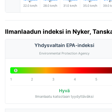
↑
↑
↑
↑
22.0 km/h
28.0 km/h
31.0 km/h
35.0 km/h
39.0 
Ilmanlaadun indeksi in Nyker, Tanska
Yhdysvaltain EPA-indeksi
Environmental Protection Agency
1
1
2
3
4
5
Hyvä
Ilmanlaatu katsotaan tyydyttäväksi