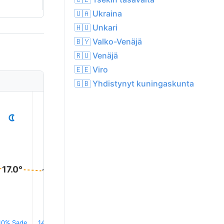
🇺🇦 Ukraina
🇭🇺 Unkari
🇧🇾 Valko-Venäjä
🇷🇺 Venäjä
🇪🇪 Viro
🇬🇧 Yhdistynyt kuningaskunta
1
2
3
4
5
17.0°
17.0°
17.0°
17.0°
17.0°
16.0°
10% Sade
14% Sade
0.0 mm
0.1 mm
0.1 mm
0.1 mm