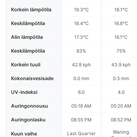
Korkein lämpötila
19.3°C
18.1°C
Keskilämpötila
18.4°C
16.8°C
Alin lämpötila
17.3°C
16.1°C
Keskilämpötila
83%
75%
Korkein tuuli
42.8 kph
43.9 kph
Kokonaisvesisade
0.0 mm
0.3 mm
UV-indeksi
6.0
4.0
Auringonnousu
05:18 AM
05:20 AM
Auringonlasku
08:55 PM
08:52 PM
Waning
Kuun vaihe
Last Quarter