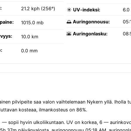
:
21.2 kph (256°)
☀️
UV-indeksi:
6.0
🌅
Auringonnousu:
05:
paine:
1015.0 mb
🌇
Auringonlasku:
08:
vyys:
10.0 km
:
0.0 mm
inen pilvipeite saa valon vaihtelemaan Nykern yllä. Iholla t
duttavan kosteaa, ilmankosteus on 86%.
) — sopii hyvin ulkoliikuntaan. UV on korkea, 6 — aurinkovo
tä 15h 37m päivänvalosta, auringonnousu 05:18 AM, auringon