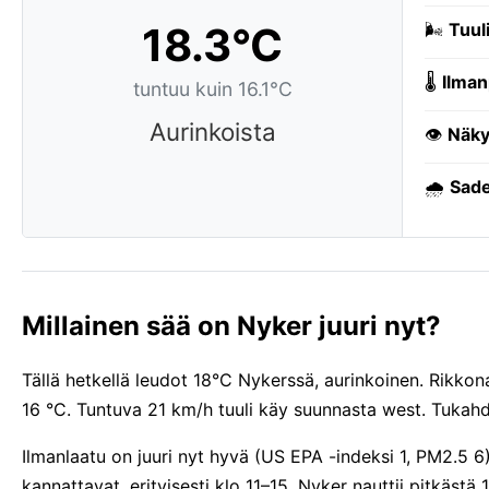
18.3°C
🌬️
Tuuli
🌡️
Ilman
tuntuu kuin 16.1°C
Aurinkoista
👁️
Näky
🌧️
Sade
Millainen sää on Nyker juuri nyt?
Tällä hetkellä leudot 18°C Nykerssä, aurinkoinen. Rikkona
16 °C. Tuntuva 21 km/h tuuli käy suunnasta west. Tukah
Ilmanlaatu on juuri nyt hyvä (US EPA -indeksi 1, PM2.5 6
kannattavat, erityisesti klo 11–15. Nyker nauttii pitkäs