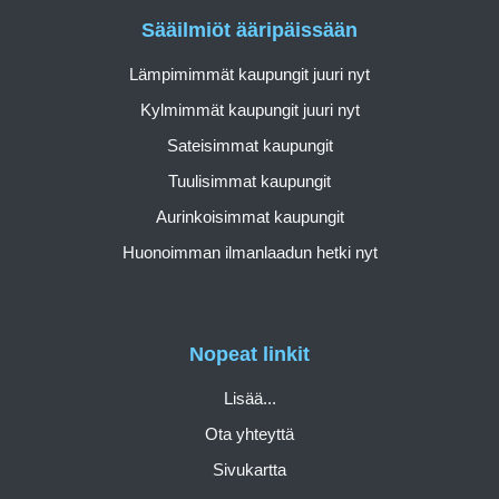
Sääilmiöt ääripäissään
Lämpimimmät kaupungit juuri nyt
Kylmimmät kaupungit juuri nyt
Sateisimmat kaupungit
Tuulisimmat kaupungit
Aurinkoisimmat kaupungit
Huonoimman ilmanlaadun hetki nyt
Nopeat linkit
Lisää...
Ota yhteyttä
Sivukartta