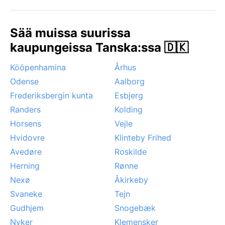
Sää muissa suurissa
kaupungeissa Tanska:ssa 🇩🇰
Kööpenhamina
Århus
Odense
Aalborg
Frederiksbergin kunta
Esbjerg
Randers
Kolding
Horsens
Vejle
Hvidovre
Klinteby Frihed
Avedøre
Roskilde
Herning
Rønne
Nexø
Åkirkeby
Svaneke
Tejn
Gudhjem
Snogebæk
Nyker
Klemensker