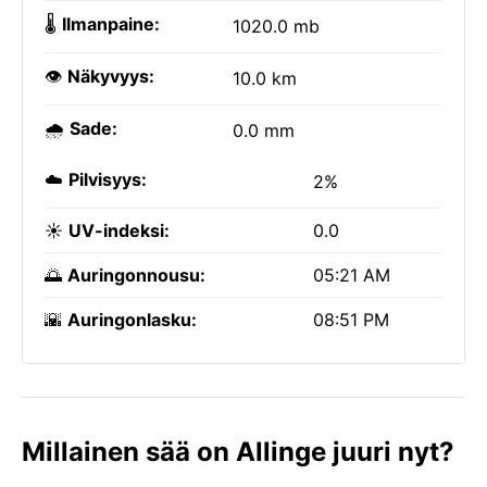
🌡️
Ilmanpaine:
1020.0 mb
👁️
Näkyvyys:
10.0 km
🌧️
Sade:
0.0 mm
☁️
Pilvisyys:
2%
☀️
UV-indeksi:
0.0
🌅
Auringonnousu:
05:21 AM
🌇
Auringonlasku:
08:51 PM
Millainen sää on Allinge juuri nyt?