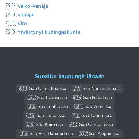
🇧🇾 Valko-Venäjä
🇷🇺 Venäjä
🇪🇪 Viro
🇬🇧 Yhdistynyt kuningaskunta
Suositut kaupungit tänään
🇨🇳 Sää Chaozhou:ssa
🇨🇳 Sää Nanchang:ssa
🇮🇩 Sää Bekasi:ssa
🇲🇦 Sää Rabat:ssa
🇬🇧 Sää Lontoo:ssa
🇦🇹 Sää Wien:ssa
🇳🇬 Sää Lagos:ssa
🇵🇰 Sää Lahore:ssa
🇪🇬 Sää Kairo:ssa
🇦🇷 Sää Córdoba:ssa
🇳🇬 Sää Port Harcourt:ssa
🇸🇾 Sää Aleppo:ssa