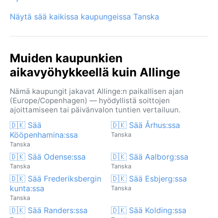
Näytä sää kaikissa kaupungeissa Tanska
Muiden kaupunkien
aikavyöhykkeellä kuin Allinge
Nämä kaupungit jakavat Allinge:n paikallisen ajan
(Europe/Copenhagen) — hyödyllistä soittojen
ajoittamiseen tai päivänvalon tuntien vertailuun.
🇩🇰 Sää
🇩🇰 Sää Århus:ssa
Kööpenhamina:ssa
Tanska
Tanska
🇩🇰 Sää Odense:ssa
🇩🇰 Sää Aalborg:ssa
Tanska
Tanska
🇩🇰 Sää Frederiksbergin
🇩🇰 Sää Esbjerg:ssa
kunta:ssa
Tanska
Tanska
🇩🇰 Sää Randers:ssa
🇩🇰 Sää Kolding:ssa