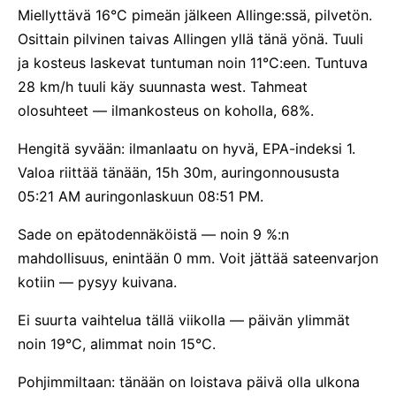
Miellyttävä 16°C pimeän jälkeen Allinge:ssä, pilvetön.
Osittain pilvinen taivas Allingen yllä tänä yönä. Tuuli
ja kosteus laskevat tuntuman noin 11°C:een. Tuntuva
28 km/h tuuli käy suunnasta west. Tahmeat
olosuhteet — ilmankosteus on koholla, 68%.
Hengitä syvään: ilmanlaatu on hyvä, EPA-indeksi 1.
Valoa riittää tänään, 15h 30m, auringonnoususta
05:21 AM auringonlaskuun 08:51 PM.
Sade on epätodennäköistä — noin 9 %:n
mahdollisuus, enintään 0 mm. Voit jättää sateenvarjon
kotiin — pysyy kuivana.
Ei suurta vaihtelua tällä viikolla — päivän ylimmät
noin 19°C, alimmat noin 15°C.
Pohjimmiltaan: tänään on loistava päivä olla ulkona