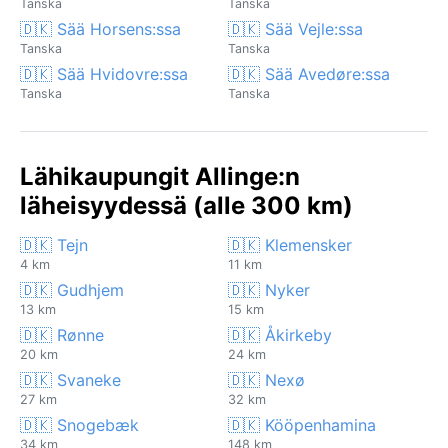
Tanska
Tanska
🇩🇰 Sää Horsens:ssa
🇩🇰 Sää Vejle:ssa
Tanska
Tanska
🇩🇰 Sää Hvidovre:ssa
🇩🇰 Sää Avedøre:ssa
Tanska
Tanska
Lähikaupungit Allinge:n
läheisyydessä (alle 300 km)
🇩🇰 Tejn
🇩🇰 Klemensker
4 km
11 km
🇩🇰 Gudhjem
🇩🇰 Nyker
13 km
15 km
🇩🇰 Rønne
🇩🇰 Åkirkeby
20 km
24 km
🇩🇰 Svaneke
🇩🇰 Nexø
27 km
32 km
🇩🇰 Snogebæk
🇩🇰 Kööpenhamina
34 km
148 km