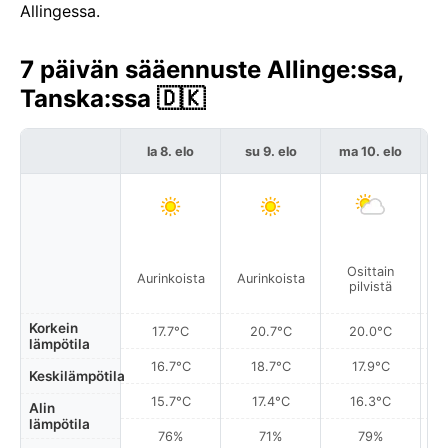
Allingessa.
7 päivän sääennuste Allinge:ssa,
Tanska:ssa 🇩🇰
la 8. elo
su 9. elo
ma 10. elo
Osittain
Aurinkoista
Aurinkoista
A
pilvistä
Korkein
17.7°C
20.7°C
20.0°C
lämpötila
16.7°C
18.7°C
17.9°C
Keskilämpötila
15.7°C
17.4°C
16.3°C
Alin
lämpötila
76%
71%
79%