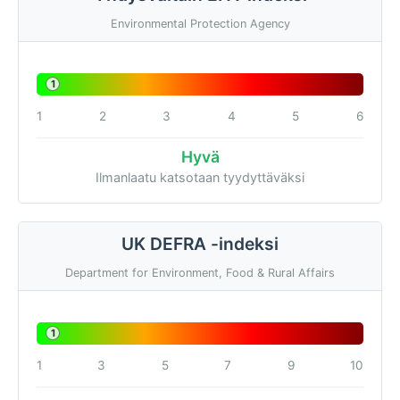
Environmental Protection Agency
1
1
2
3
4
5
6
Hyvä
Ilmanlaatu katsotaan tyydyttäväksi
UK DEFRA -indeksi
Department for Environment, Food & Rural Affairs
1
1
3
5
7
9
10