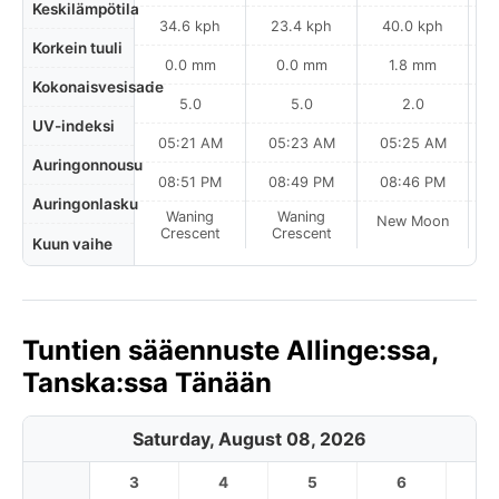
Keskilämpötila
34.6 kph
23.4 kph
40.0 kph
Korkein tuuli
0.0 mm
0.0 mm
1.8 mm
Kokonaisvesisade
5.0
5.0
2.0
UV-indeksi
05:21 AM
05:23 AM
05:25 AM
Auringonnousu
08:51 PM
08:49 PM
08:46 PM
Auringonlasku
Waning
Waning
New Moon
N
Crescent
Crescent
Kuun vaihe
Tuntien sääennuste Allinge:ssa,
Tanska:ssa Tänään
Saturday, August 08, 2026
3
4
5
6
7