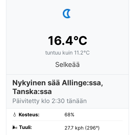
16.4°C
tuntuu kuin 11.2°C
Selkeää
Nykyinen sää Allinge:ssa,
Tanska:ssa
Päivitetty klo 2:30 tänään
💧
Kosteus:
68%
🌬️
Tuuli:
27.7 kph (296°)