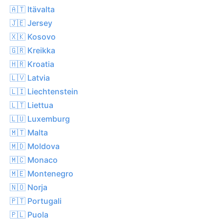
🇦🇹 Itävalta
🇯🇪 Jersey
🇽🇰 Kosovo
🇬🇷 Kreikka
🇭🇷 Kroatia
🇱🇻 Latvia
🇱🇮 Liechtenstein
🇱🇹 Liettua
🇱🇺 Luxemburg
🇲🇹 Malta
🇲🇩 Moldova
🇲🇨 Monaco
🇲🇪 Montenegro
🇳🇴 Norja
🇵🇹 Portugali
🇵🇱 Puola