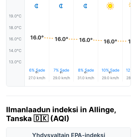
19.0°C
18.0°C
16.0°
16.0°
16.0°
16.0°C
16.0°
16.
14.0°C
13.0°C
6% Sade
7% Sade
8% Sade
10% Sade
12% S
↑
↑
↑
↑
27.0 km/h
29.0 km/h
31.0 km/h
29.0 km/h
28.0 
Ilmanlaadun indeksi in Allinge,
Tanska 🇩🇰 (AQI)
Yhdysvaltain EPA-indeksi