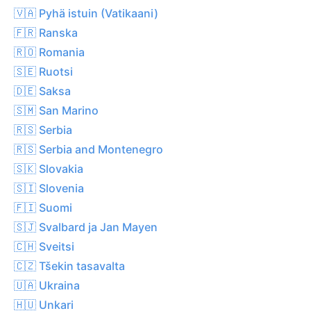
🇻🇦 Pyhä istuin (Vatikaani)
🇫🇷 Ranska
🇷🇴 Romania
🇸🇪 Ruotsi
🇩🇪 Saksa
🇸🇲 San Marino
🇷🇸 Serbia
🇷🇸 Serbia and Montenegro
🇸🇰 Slovakia
🇸🇮 Slovenia
🇫🇮 Suomi
🇸🇯 Svalbard ja Jan Mayen
🇨🇭 Sveitsi
🇨🇿 Tšekin tasavalta
🇺🇦 Ukraina
🇭🇺 Unkari