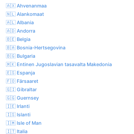
🇦🇽 Ahvenanmaa
🇳🇱 Alankomaat
🇦🇱 Albania
🇦🇩 Andorra
🇧🇪 Belgia
🇧🇦 Bosnia-Hertsegovina
🇧🇬 Bulgaria
🇲🇰 Entinen Jugoslavian tasavalta Makedonia
🇪🇸 Espanja
🇫🇴 Färsaaret
🇬🇮 Gibraltar
🇬🇬 Guernsey
🇮🇪 Irlanti
🇮🇸 Islanti
🇮🇲 Isle of Man
🇮🇹 Italia