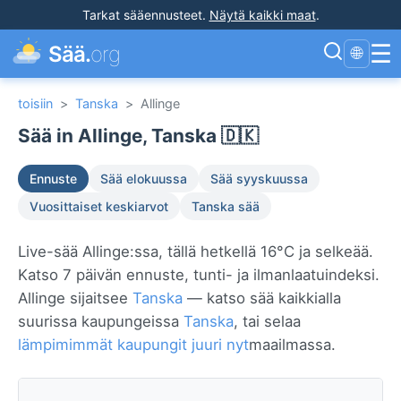
Tarkat sääennusteet
.
Näytä kaikki maat
.
☰
Sää.
org
🌐
toisiin
>
Tanska
>
Allinge
Sää in Allinge, Tanska 🇩🇰
Ennuste
Sää elokuussa
Sää syyskuussa
Vuosittaiset keskiarvot
Tanska sää
Live-sää Allinge:ssa, tällä hetkellä 16°C ja selkeää.
Katso 7 päivän ennuste, tunti- ja ilmanlaatuindeksi.
Allinge sijaitsee
Tanska
— katso sää kaikkialla
suurissa kaupungeissa
Tanska
, tai selaa
lämpimimmät kaupungit juuri nyt
maailmassa.