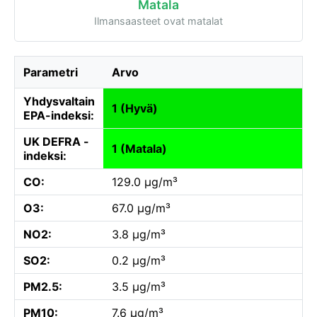
Matala
Ilmansaasteet ovat matalat
Parametri
Arvo
Yhdysvaltain
1 (Hyvä)
EPA-indeksi:
UK DEFRA -
1 (Matala)
indeksi:
CO:
129.0 µg/m³
O3:
67.0 µg/m³
NO2:
3.8 µg/m³
SO2:
0.2 µg/m³
PM2.5:
3.5 µg/m³
PM10:
7.6 µg/m³