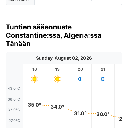
Tuntien sääennuste
Constantine:ssa, Algeria:ssa
Tänään
Sunday, August 02, 2026
18
19
20
21
2
43.0°C
38.0°C
35.0°
34.0°
32.0°C
31.0°
30.0°
28.
27.0°C