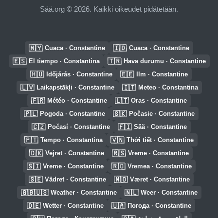
Sää.org © 2026. Kaikki oikeudet pidätetään.
🇲🇾
🇮🇩
Cuaca · Constantine
Cuaca · Constantine
🇪🇸
🇹🇷
El tiempo · Constantina
Hava durumu · Constantine
🇭🇺
🇪🇪
Időjárás · Constantine
Ilm · Constantine
🇱🇻
🇮🇹
Laikapstākļi · Constantine
Meteo · Constantina
🇫🇷
🇱🇹
Météo · Constantine
Oras · Constantine
🇵🇱
🇸🇰
Pogoda · Constantine
Počasie · Constantine
🇨🇿
🇫🇮
Počasí · Constantine
Sää · Constantine
🇵🇹
🇻🇳
Tempo · Constantina
Thời tiết · Constantine
🇩🇰
🇷🇸
Vejret · Constantine
Vreme · Constantine
🇸🇮
🇷🇴
Vreme · Constantine
Vremea · Constantine
🇸🇪
🇳🇴
Vädret · Constantine
Været · Constantine
🇬🇧🇺🇸
🇳🇱
Weather · Constantine
Weer · Constantine
🇩🇪
🇺🇦
Wetter · Constantine
Погода · Constantine