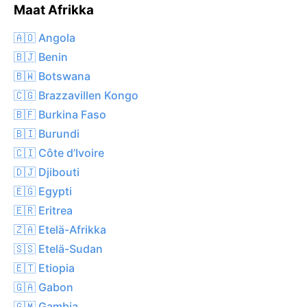
Maat Afrikka
🇦🇴 Angola
🇧🇯 Benin
🇧🇼 Botswana
🇨🇬 Brazzavillen Kongo
🇧🇫 Burkina Faso
🇧🇮 Burundi
🇨🇮 Côte d’Ivoire
🇩🇯 Djibouti
🇪🇬 Egypti
🇪🇷 Eritrea
🇿🇦 Etelä-Afrikka
🇸🇸 Etelä-Sudan
🇪🇹 Etiopia
🇬🇦 Gabon
🇬🇲 Gambia