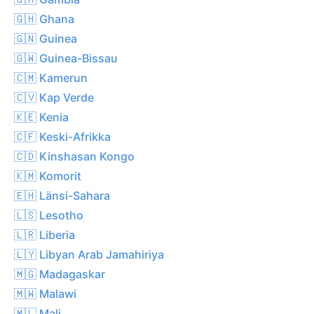
🇬🇭 Ghana
🇬🇳 Guinea
🇬🇼 Guinea-Bissau
🇨🇲 Kamerun
🇨🇻 Kap Verde
🇰🇪 Kenia
🇨🇫 Keski-Afrikka
🇨🇩 Kinshasan Kongo
🇰🇲 Komorit
🇪🇭 Länsi-Sahara
🇱🇸 Lesotho
🇱🇷 Liberia
🇱🇾 Libyan Arab Jamahiriya
🇲🇬 Madagaskar
🇲🇼 Malawi
🇲🇱 Mali