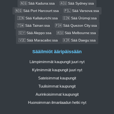
🇳🇬 Sää Kaduna:ssa
🇦🇺 Sää Sydney:ssa
🇳🇬 Sää Port Harcourt:ssa
🇵🇱 Sää Varsova:ssa
🇮🇳 Sää Kallakurichi:ssa
🇨🇳 Sää Ürümqi:ssa
🇹🇼 Sää Tainan:ssa
🇵🇭 Sää Quezon City:ssa
🇸🇾 Sää Aleppo:ssa
🇦🇺 Sää Melbourne:ssa
🇻🇪 Sää Maracaibo:ssa
🇰🇷 Sää Daegu:ssa
Sääilmiöt ääripäissään
Lämpimimmät kaupungit juuri nyt
Kylmimmät kaupungit juuri nyt
Sateisimmat kaupungit
Tuulisimmat kaupungit
Aurinkoisimmat kaupungit
Huonoimman ilmanlaadun hetki nyt