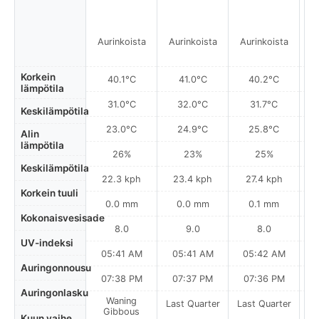
Aurinkoista
Aurinkoista
Aurinkoista
A
Korkein
40.1°C
41.0°C
40.2°C
lämpötila
31.0°C
32.0°C
31.7°C
Keskilämpötila
23.0°C
24.9°C
25.8°C
Alin
lämpötila
26%
23%
25%
Keskilämpötila
22.3 kph
23.4 kph
27.4 kph
Korkein tuuli
0.0 mm
0.0 mm
0.1 mm
Kokonaisvesisade
8.0
9.0
8.0
UV-indeksi
05:41 AM
05:41 AM
05:42 AM
0
Auringonnousu
07:38 PM
07:37 PM
07:36 PM
Auringonlasku
Waning
Last Quarter
Last Quarter
La
Gibbous
Kuun vaihe