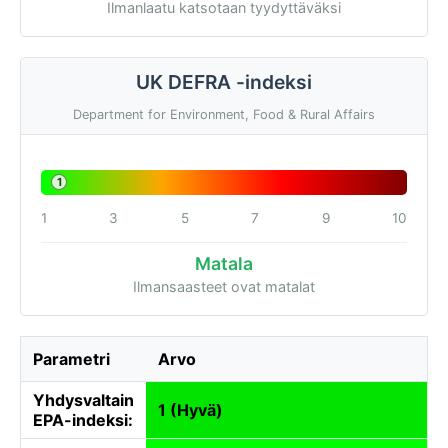
Ilmanlaatu katsotaan tyydyttäväksi
UK DEFRA -indeksi
Department for Environment, Food & Rural Affairs
1
1
3
5
7
9
10
Matala
Ilmansaasteet ovat matalat
Parametri
Arvo
Yhdysvaltain
1 (Hyvä)
EPA-indeksi: