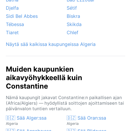
Djelfa
Sétif
Sidi Bel Abbes
Biskra
Tébessa
Skikda
Tiaret
Chlef
Näytä sää kaikissa kaupungeissa Algeria
Muiden kaupunkien
aikavyöhykkeellä kuin
Constantine
Nämä kaupungit jakavat Constantine:n paikallisen ajan
(Africa/Algiers) — hyödyllistä soittojen ajoittamiseen tai
päivänvalon tuntien vertailuun.
🇩🇿 Sää Alger:ssa
🇩🇿 Sää Oran:ssa
Algeria
Algeria
🇩🇿 Sää Annaba:ssa
🇩🇿 Sää Blida:ssa