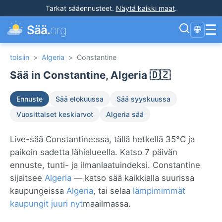
Tarkat sääennusteet
.
Näytä kaikki maat
.
☰
Sää.
org
🌐
toisiin
>
Algeria
>
Constantine
Sää in Constantine, Algeria 🇩🇿
Ennuste
Sää elokuussa
Sää syyskuussa
Vuosittaiset keskiarvot
Algeria sää
Live-sää Constantine:ssa, tällä hetkellä 35°C ja
paikoin sadetta lähialueella. Katso 7 päivän
ennuste, tunti- ja ilmanlaatuindeksi. Constantine
sijaitsee
Algeria
— katso sää kaikkialla suurissa
kaupungeissa
Algeria
, tai selaa
lämpimimmät
kaupungit juuri nyt
maailmassa.