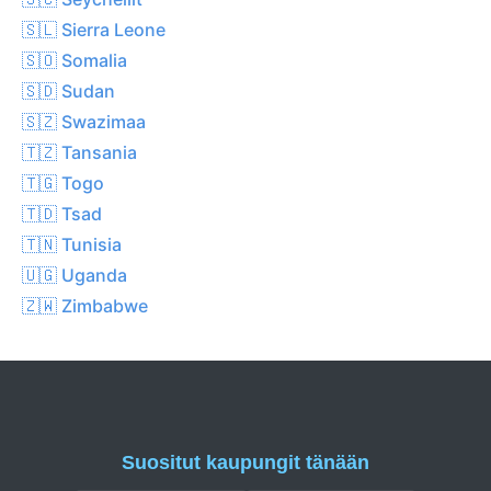
🇸🇱 Sierra Leone
🇸🇴 Somalia
🇸🇩 Sudan
🇸🇿 Swazimaa
🇹🇿 Tansania
🇹🇬 Togo
🇹🇩 Tsad
🇹🇳 Tunisia
🇺🇬 Uganda
🇿🇼 Zimbabwe
Suositut kaupungit tänään