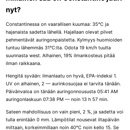
nyt?
Constantinessa on vaarallisen kuumaa: 35°C ja
hajanaista sadetta lähellä. Hajallaan olevat pilvet
pehmentävät auringonpaistetta. Kylmyys huomioiden
tuntuu lähemmäs 31°C:lta. Odota 19 km/h tuulta
suunnasta west. Alhainen, 19% ilmankosteus pitää
ilman raikkaana.
Hengitä syvään: ilmanlaatu on hyvä, EPA-indeksi 1.
UV on alhainen, 2 — aurinkosuojaa ei tarvita tänään.
Päivänvaloa on tänään auringonnoususta 05:41 AM
auringonlaskuun 07:38 PM — noin 13 h 57 min.
Sateen mahdollisuus on vain pieni, 2 %, ja sadetta voi
tulla enintään 0 mm. Lämpötilat nousevat iltapäivän
mittaan, korkeimmillaan noin 40°C noin kello 15. Se