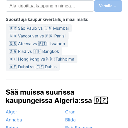
Vertaile →
Suosittuja kaupunkivertailuja maailmalla:
🇧🇷 São Paulo vs 🇮🇳 Mumbai
🇨🇦 Vancouver vs 🇫🇷 Pariisi
🇬🇷 Ateena vs 🇵🇹 Lissabon
🇸🇦 Riad vs 🇹🇭 Bangkok
🇭🇰 Hong Kong vs 🇸🇪 Tukholma
🇦🇪 Dubai vs 🇮🇪 Dublin
Sää muissa suurissa
kaupungeissa Algeria:ssa 🇩🇿
Alger
Oran
Annaba
Blida
Batna
Bab Ezzouar