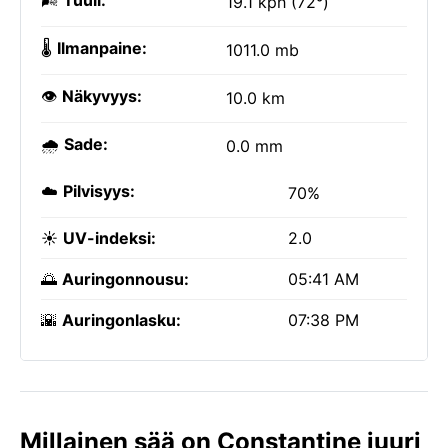
🌬️
Tuuli:
19.1 kph (72°)
🌡️
Ilmanpaine:
1011.0 mb
👁️
Näkyvyys:
10.0 km
🌧️
Sade:
0.0 mm
☁️
Pilvisyys:
70%
☀️
UV-indeksi:
2.0
🌅
Auringonnousu:
05:41 AM
🌇
Auringonlasku:
07:38 PM
Millainen sää on Constantine juuri