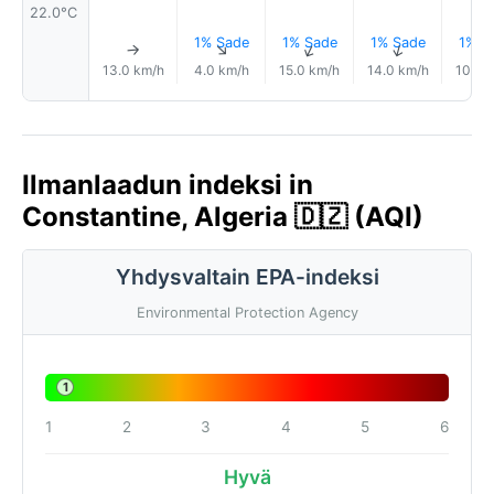
22.0°C
1% Sade
1% Sade
1% Sade
1% S
↑
↑
↑
↑
13.0 km/h
4.0 km/h
15.0 km/h
14.0 km/h
10.0 
Ilmanlaadun indeksi in
Constantine, Algeria 🇩🇿 (AQI)
Yhdysvaltain EPA-indeksi
Environmental Protection Agency
1
1
2
3
4
5
6
Hyvä