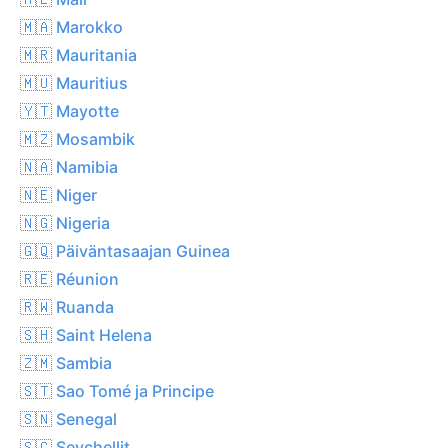
🇲🇦 Marokko
🇲🇷 Mauritania
🇲🇺 Mauritius
🇾🇹 Mayotte
🇲🇿 Mosambik
🇳🇦 Namibia
🇳🇪 Niger
🇳🇬 Nigeria
🇬🇶 Päiväntasaajan Guinea
🇷🇪 Réunion
🇷🇼 Ruanda
🇸🇭 Saint Helena
🇿🇲 Sambia
🇸🇹 Sao Tomé ja Principe
🇸🇳 Senegal
🇸🇨 Seychellit