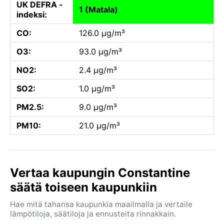
UK DEFRA -
1 (Matala)
indeksi:
CO:
126.0 µg/m³
O3:
93.0 µg/m³
NO2:
2.4 µg/m³
SO2:
1.0 µg/m³
PM2.5:
9.0 µg/m³
PM10:
21.0 µg/m³
Vertaa kaupungin Constantine
säätä toiseen kaupunkiin
Hae mitä tahansa kaupunkia maailmalla ja vertaile
lämpötiloja, säätiloja ja ennusteita rinnakkain.