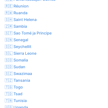
🇷🇪 Réunion
🇷🇼 Ruanda
🇸🇭 Saint Helena
🇿🇲 Sambia
🇸🇹 Sao Tomé ja Principe
🇸🇳 Senegal
🇸🇨 Seychellit
🇸🇱 Sierra Leone
🇸🇴 Somalia
🇸🇩 Sudan
🇸🇿 Swazimaa
🇹🇿 Tansania
🇹🇬 Togo
🇹🇩 Tsad
🇹🇳 Tunisia
🇺🇬 Uganda