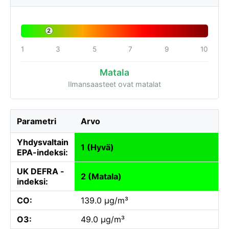
2
1
3
5
7
9
10
Matala
Ilmansaasteet ovat matalat
Parametri
Arvo
Yhdysvaltain
1 (Hyvä)
EPA-indeksi:
UK DEFRA -
2 (Matala)
indeksi:
CO:
139.0 µg/m³
O3:
49.0 µg/m³