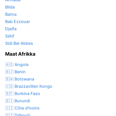
Blida
Batna
Bab Ezzouar
Djelfa
Sétif
Sidi Bel Abbes
Maat Afrikka
🇦🇴 Angola
🇧🇯 Benin
🇧🇼 Botswana
🇨🇬 Brazzavillen Kongo
🇧🇫 Burkina Faso
🇧🇮 Burundi
🇨🇮 Côte d’Ivoire
🇩🇯 Djibouti