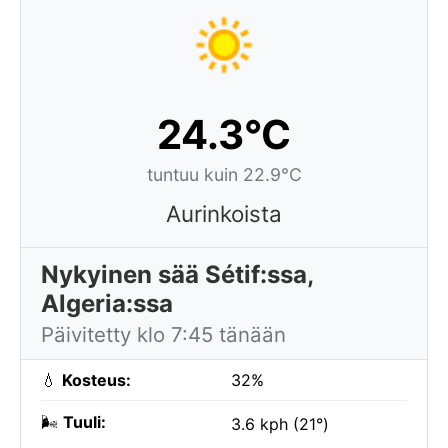
24.3°C
tuntuu kuin 22.9°C
Aurinkoista
Nykyinen sää Sétif:ssa,
Algeria:ssa
Päivitetty klo 7:45 tänään
💧
Kosteus:
32%
🌬️
Tuuli:
3.6 kph (21°)