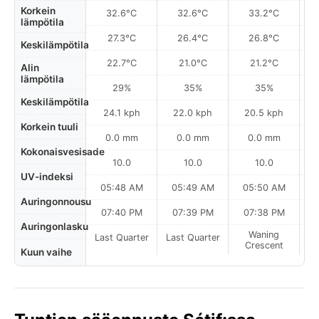
Korkein
32.6°C
32.6°C
33.2°C
lämpötila
27.3°C
26.4°C
26.8°C
Keskilämpötila
22.7°C
21.0°C
21.2°C
Alin
lämpötila
29%
35%
35%
Keskilämpötila
24.1 kph
22.0 kph
20.5 kph
Korkein tuuli
0.0 mm
0.0 mm
0.0 mm
Kokonaisvesisade
10.0
10.0
10.0
UV-indeksi
05:48 AM
05:49 AM
05:50 AM
Auringonnousu
07:40 PM
07:39 PM
07:38 PM
Auringonlasku
Waning
Last Quarter
Last Quarter
Crescent
Kuun vaihe