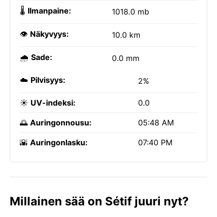
🌡️
Ilmanpaine:
1018.0 mb
👁️
Näkyvyys:
10.0 km
🌧️
Sade:
0.0 mm
☁️
Pilvisyys:
2%
☀️
UV-indeksi:
0.0
🌅
Auringonnousu:
05:48 AM
🌇
Auringonlasku:
07:40 PM
Millainen sää on Sétif juuri nyt?