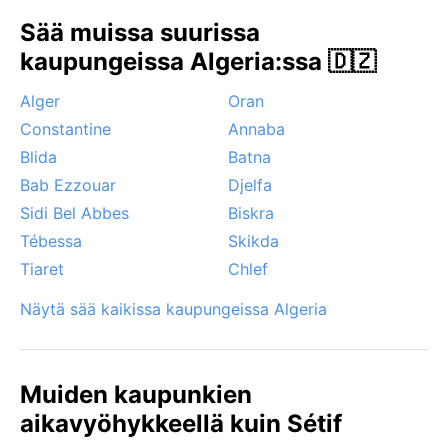
lyhytaikainen – Sétif on yksi Algerian harvoista
Sää muissa suurissa
kaupungeista, jossa lumi on mahdollista. Kesäisin
sirokko-tuuli puhaltaa Saharasta, tuoden tomua ja
kaupungeissa Algeria:ssa 🇩🇿
selkeästi korkeampia lämpötiloja muutamaksi
Alger
Oran
päiväksi. Hurrikaaneja tai monsuuneja ei esiinny.
Kaikkina vuodenaikoina aurinko paistaa runsaasti,
Constantine
Annaba
joten aurinkolasit ja hattu ovat hyvä hankinta.
Blida
Batna
Bab Ezzouar
Djelfa
Sidi Bel Abbes
Biskra
Tébessa
Skikda
Tiaret
Chlef
Näytä sää kaikissa kaupungeissa Algeria
Muiden kaupunkien
aikavyöhykkeellä kuin Sétif