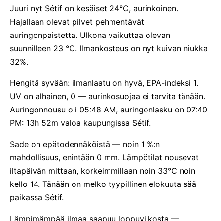
Juuri nyt Sétif on kesäiset 24°C, aurinkoinen.
Hajallaan olevat pilvet pehmentävät
auringonpaistetta. Ulkona vaikuttaa olevan
suunnilleen 23 °C. Ilmankosteus on nyt kuivan niukka
32%.
Hengitä syvään: ilmanlaatu on hyvä, EPA-indeksi 1.
UV on alhainen, 0 — aurinkosuojaa ei tarvita tänään.
Auringonnousu oli 05:48 AM, auringonlasku on 07:40
PM: 13h 52m valoa kaupungissa Sétif.
Sade on epätodennäköistä — noin 1 %:n
mahdollisuus, enintään 0 mm. Lämpötilat nousevat
iltapäivän mittaan, korkeimmillaan noin 33°C noin
kello 14. Tänään on melko tyypillinen elokuuta sää
paikassa Sétif.
Lämpimämpää ilmaa saapuu loppuviikosta —