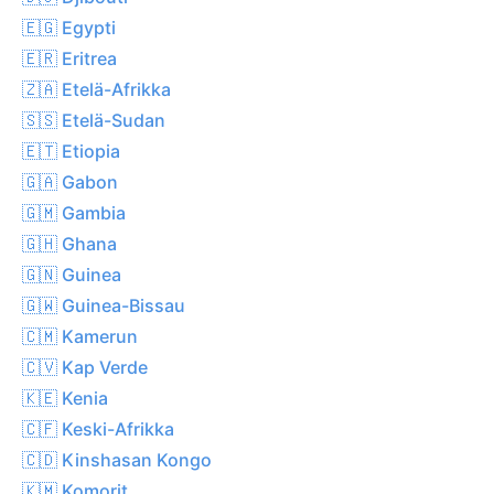
🇪🇬 Egypti
🇪🇷 Eritrea
🇿🇦 Etelä-Afrikka
🇸🇸 Etelä-Sudan
🇪🇹 Etiopia
🇬🇦 Gabon
🇬🇲 Gambia
🇬🇭 Ghana
🇬🇳 Guinea
🇬🇼 Guinea-Bissau
🇨🇲 Kamerun
🇨🇻 Kap Verde
🇰🇪 Kenia
🇨🇫 Keski-Afrikka
🇨🇩 Kinshasan Kongo
🇰🇲 Komorit