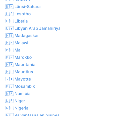
🇪🇭 Länsi-Sahara
🇱🇸 Lesotho
🇱🇷 Liberia
🇱🇾 Libyan Arab Jamahiriya
🇲🇬 Madagaskar
🇲🇼 Malawi
🇲🇱 Mali
🇲🇦 Marokko
🇲🇷 Mauritania
🇲🇺 Mauritius
🇾🇹 Mayotte
🇲🇿 Mosambik
🇳🇦 Namibia
🇳🇪 Niger
🇳🇬 Nigeria
🇬🇶 Päiväntasaajan Guinea