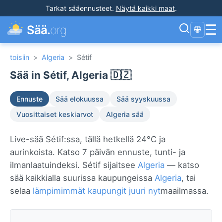
Tarkat sääennusteet
.
Näytä kaikki maat
.
☰
Sää.
org
🌐
toisiin
>
Algeria
>
Sétif
Sää in Sétif, Algeria 🇩🇿
Ennuste
Sää elokuussa
Sää syyskuussa
Vuosittaiset keskiarvot
Algeria sää
Live-sää Sétif:ssa, tällä hetkellä 24°C ja
aurinkoista. Katso 7 päivän ennuste, tunti- ja
ilmanlaatuindeksi. Sétif sijaitsee
Algeria
— katso
sää kaikkialla suurissa kaupungeissa
Algeria
, tai
selaa
lämpimimmät kaupungit juuri nyt
maailmassa.