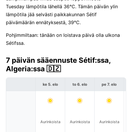
Tuesday lämpötila lähellä 36°C. Tämän päivän ylin
lämpötila jää selvästi paikkakunnan Sétif
päivämäärän ennätyksestä, 39°C.
Pohjimmiltaan: tänään on loistava päivä olla ulkona
Sétifssa.
7 päivän sääennuste Sétif:ssa,
Algeria:ssa 🇩🇿
ke 5. elo
to 6. elo
pe 7. elo
Aurinkoista
Aurinkoista
Aurinkoista
A