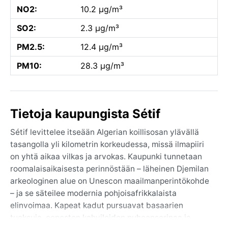
NO2:
10.2 µg/m³
SO2:
2.3 µg/m³
PM2.5:
12.4 µg/m³
PM10:
28.3 µg/m³
Tietoja kaupungista Sétif
Sétif levittelee itseään Algerian koillisosan ylävällä
tasangolla yli kilometrin korkeudessa, missä ilmapiiri
on yhtä aikaa vilkas ja arvokas. Kaupunki tunnetaan
roomalaisaikaisesta perinnöstään – läheinen Djemilan
arkeologinen alue on Unescon maailmanperintökohde
– ja se säteilee modernia pohjoisafrikkalaista
elinvoimaa. Kapeat kadut pursuavat basaarien
tuoksuja, eeposten kahviloiden puheensorinaa ja