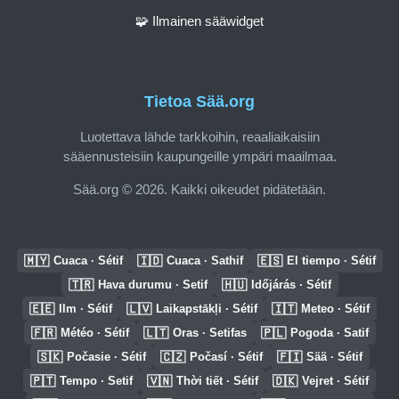
🧩 Ilmainen sääwidget
Tietoa Sää.org
Luotettava lähde tarkkoihin, reaaliaikaisiin
sääennusteisiin kaupungeille ympäri maailmaa.
Sää.org © 2026. Kaikki oikeudet pidätetään.
🇲🇾
🇮🇩
🇪🇸
Cuaca · Sétif
Cuaca · Sathif
El tiempo · Sétif
🇹🇷
🇭🇺
Hava durumu · Setif
Időjárás · Sétif
🇪🇪
🇱🇻
🇮🇹
Ilm · Sétif
Laikapstākļi · Sétif
Meteo · Sétif
🇫🇷
🇱🇹
🇵🇱
Météo · Sétif
Oras · Setifas
Pogoda · Satif
🇸🇰
🇨🇿
🇫🇮
Počasie · Sétif
Počasí · Sétif
Sää · Sétif
🇵🇹
🇻🇳
🇩🇰
Tempo · Setif
Thời tiết · Sétif
Vejret · Sétif