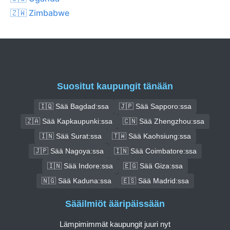
🇿🇼 Zimbabwe
Suositut kaupungit tänään
🇮🇶 Sää Bagdad:ssa
🇯🇵 Sää Sapporo:ssa
🇿🇦 Sää Kapkaupunki:ssa
🇨🇳 Sää Zhengzhou:ssa
🇮🇳 Sää Surat:ssa
🇹🇼 Sää Kaohsiung:ssa
🇯🇵 Sää Nagoya:ssa
🇮🇳 Sää Coimbatore:ssa
🇮🇳 Sää Indore:ssa
🇪🇬 Sää Giza:ssa
🇳🇬 Sää Kaduna:ssa
🇪🇸 Sää Madrid:ssa
Sääilmiöt ääripäissään
Lämpimimmät kaupungit juuri nyt