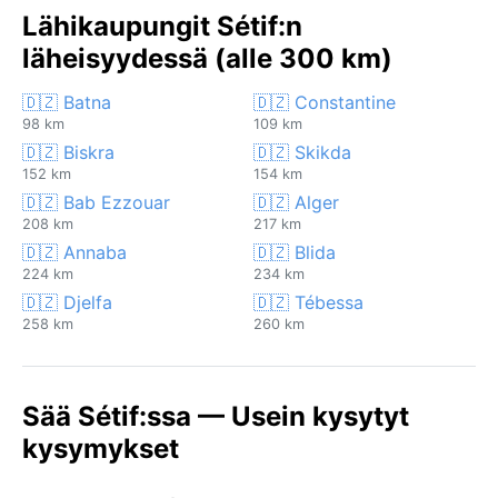
Lähikaupungit Sétif:n
läheisyydessä (alle 300 km)
🇩🇿 Batna
🇩🇿 Constantine
98 km
109 km
🇩🇿 Biskra
🇩🇿 Skikda
152 km
154 km
🇩🇿 Bab Ezzouar
🇩🇿 Alger
208 km
217 km
🇩🇿 Annaba
🇩🇿 Blida
224 km
234 km
🇩🇿 Djelfa
🇩🇿 Tébessa
258 km
260 km
Sää Sétif:ssa — Usein kysytyt
kysymykset