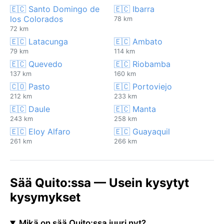
🇪🇨 Santo Domingo de
🇪🇨 Ibarra
los Colorados
78 km
72 km
🇪🇨 Latacunga
🇪🇨 Ambato
79 km
114 km
🇪🇨 Quevedo
🇪🇨 Riobamba
137 km
160 km
🇨🇴 Pasto
🇪🇨 Portoviejo
212 km
233 km
🇪🇨 Daule
🇪🇨 Manta
243 km
258 km
🇪🇨 Eloy Alfaro
🇪🇨 Guayaquil
261 km
266 km
Sää Quito:ssa — Usein kysytyt
kysymykset
Mikä on sää Quito:ssa juuri nyt?