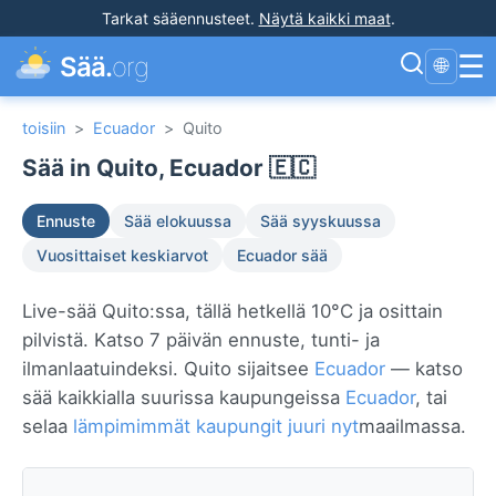
Tarkat sääennusteet
.
Näytä kaikki maat
.
☰
Sää.
org
🌐
toisiin
>
Ecuador
>
Quito
Sää in Quito, Ecuador 🇪🇨
Ennuste
Sää elokuussa
Sää syyskuussa
Vuosittaiset keskiarvot
Ecuador sää
Live-sää Quito:ssa, tällä hetkellä 10°C ja osittain
pilvistä. Katso 7 päivän ennuste, tunti- ja
ilmanlaatuindeksi. Quito sijaitsee
Ecuador
— katso
sää kaikkialla suurissa kaupungeissa
Ecuador
, tai
selaa
lämpimimmät kaupungit juuri nyt
maailmassa.