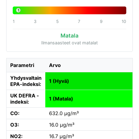
1
1
3
5
7
9
10
Matala
Ilmansaasteet ovat matalat
Parametri
Arvo
Yhdysvaltain
1 (Hyvä)
EPA-indeksi:
UK DEFRA -
1 (Matala)
indeksi:
CO:
632.0 µg/m³
O3:
16.0 µg/m³
NO2:
16.7 µg/m³