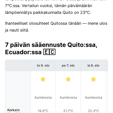
7°C:ssa. Vertailun vuoksi, tämän päivämäärän
lämpöennätys paikkakunnalla Quito on 23°C.
Ihanteelliset olosuhteet Quitossa tänään — mene ulos
ja nauti siitä.
7 päivän sääennuste Quito:ssa,
Ecuador:ssa 🇪🇨
to 6. elo
pe 7. elo
la 8. elo
Aurinkoista
Aurinkoista
Aurinkoista
A
Korkein
19.6°C
21.7°C
22.3°C