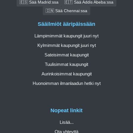
🇪🇸 Sää Madrid:ssa
🇪🇹 Sää Addis Abeba:ssa
🇮🇳 Sää Chennai:ssa
Sääilmiöt ääripäissään
Lämpimimmät kaupungit juuri nyt
Kylmimmät kaupungit juuri nyt
Sateisimmat kaupungit
Tuulisimmat kaupungit
Aurinkoisimmat kaupungit
Huonoimman ilmanlaadun hetki nyt
Nopeat linkit
Lisää...
Ota yhteyttä