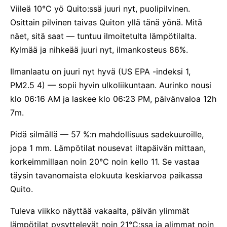
Viileä 10°C yö Quito:ssä juuri nyt, puolipilvinen.
Osittain pilvinen taivas Quiton yllä tänä yönä. Mitä
näet, sitä saat — tuntuu ilmoitetulta lämpötilalta.
Kylmää ja nihkeää juuri nyt, ilmankosteus 86%.
Ilmanlaatu on juuri nyt hyvä (US EPA -indeksi 1,
PM2.5 4) — sopii hyvin ulkoliikuntaan. Aurinko nousi
klo 06:16 AM ja laskee klo 06:23 PM, päivänvaloa 12h
7m.
Pidä silmällä — 57 %:n mahdollisuus sadekuuroille,
jopa 1 mm. Lämpötilat nousevat iltapäivän mittaan,
korkeimmillaan noin 20°C noin kello 11. Se vastaa
täysin tavanomaista elokuuta keskiarvoa paikassa
Quito.
Tuleva viikko näyttää vakaalta, päivän ylimmät
lämpötilat pysyttelevät noin 21°C:ssa ja alimmat noin