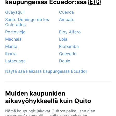
kaupungeissa Ecuador:ssa 🇪🇨
säänvaihtelu: auringonpaiste vaihtuu usein
rankkasateeksi puolessa tunnissa. Kausituulet ja
Guayaquil
Cuenca
vuoriston aiheuttama sumu tekevät säästä
Santo Domingo de los
Ambato
arvaamatonta, mutta hurrikaaneja tai lumisateita ei
Colorados
esiinny. Quiton sää on kuin ikuinen kevät, johon vain
Portoviejo
Eloy Alfaro
sadekuurot tuovat oman mausteensa.
Machala
Loja
Manta
Riobamba
Ibarra
Quevedo
Latacunga
Daule
Näytä sää kaikissa kaupungeissa Ecuador
Muiden kaupunkien
aikavyöhykkeellä kuin Quito
Nämä kaupungit jakavat Quito:n paikallisen ajan
(America/Guayaquil) — hyödyllistä soittojen