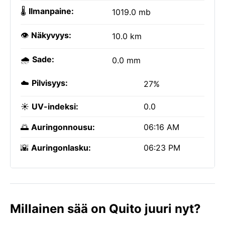
🌡️
Ilmanpaine:
1019.0 mb
👁️
Näkyvyys:
10.0 km
🌧️
Sade:
0.0 mm
☁️
Pilvisyys:
27%
☀️
UV-indeksi:
0.0
🌅
Auringonnousu:
06:16 AM
🌇
Auringonlasku:
06:23 PM
Millainen sää on Quito juuri nyt?