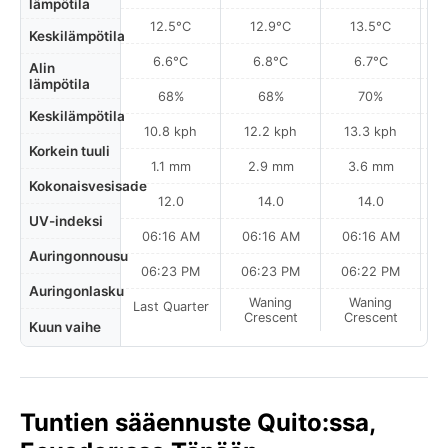
lämpötila
12.5°C
12.9°C
13.5°C
Keskilämpötila
6.6°C
6.8°C
6.7°C
Alin
lämpötila
68%
68%
70%
Keskilämpötila
10.8 kph
12.2 kph
13.3 kph
Korkein tuuli
1.1 mm
2.9 mm
3.6 mm
Kokonaisvesisade
12.0
14.0
14.0
UV-indeksi
06:16 AM
06:16 AM
06:16 AM
Auringonnousu
06:23 PM
06:23 PM
06:22 PM
Auringonlasku
Waning
Waning
Last Quarter
Crescent
Crescent
Kuun vaihe
Tuntien sääennuste Quito:ssa,