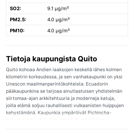
SO2:
9.1 µg/m³
PM2.5:
4.0 µg/m³
PM10:
4.0 µg/m³
Tietoja kaupungista Quito
Quito kohoaa Andien laaksojen keskellä lähes kolmen
kilometrin korkeudessa, ja sen vanhakaupunki on yksi
Unescon maailmanperintökohteista. Ecuadorin
pääkaupunkina se tarjoaa ainutlaatuisen yhdistelmän
siirtomaa-ajan arkkitehtuuria ja moderneja katuja,
joilla elämä soljuu rauhallisesti vulkaanisten huippujen
kehystämänä. Kaupunkia ympäröivät Pichincha-
tulivuori ja muut Andien massiivit, mikä tekee
maisemasta dramaattisen. Täällä kohtaavat