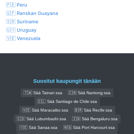
🇵🇪 Peru
🇬🇫 Ranskan Guayana
🇸🇷 Suriname
🇺🇾 Uruguay
🇻🇪 Venezuela
Suositut kaupungit tänään
🇹🇼 Sää Tainan:ssa
🇨🇳 Sää Nantong:ssa
🇨🇱 Sää Santiago de Chile:ssa
🇻🇪 Sää Maracaibo:ssa
🇧🇷 Sää Recife:ssa
🇨🇩 Sää Lubumbashi:ssa
🇮🇳 Sää Bengaluru:ssa
🇾🇪 Sää Sanaa:ssa
🇳🇬 Sää Port Harcourt:ssa