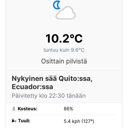
10.2°C
tuntuu kuin 9.6°C
Osittain pilvistä
Nykyinen sää Quito:ssa,
Ecuador:ssa
Päivitetty klo 22:30 tänään
💧
Kosteus:
86%
🌬️
Tuuli:
5.4 kph (127°)