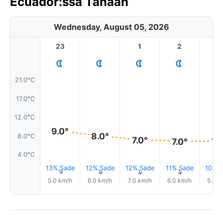
Ecuador:ssa Tänään
Wednesday, August 05, 2026
23
1
2
3
21.0°C
17.0°C
12.0°C
9.0°
8.0°
8.0°C
7.0°
7.0°
7.
4.0°C
13% Sade
12% Sade
12% Sade
11% Sade
10% S
↑
↑
↑
↑
5.0 km/h
6.0 km/h
7.0 km/h
6.0 km/h
5.0 k