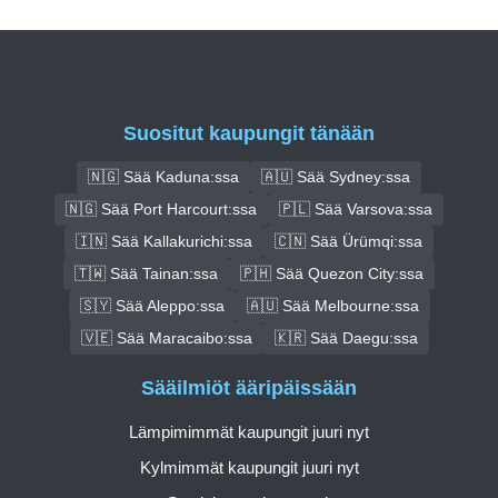
Suositut kaupungit tänään
🇳🇬 Sää Kaduna:ssa
🇦🇺 Sää Sydney:ssa
🇳🇬 Sää Port Harcourt:ssa
🇵🇱 Sää Varsova:ssa
🇮🇳 Sää Kallakurichi:ssa
🇨🇳 Sää Ürümqi:ssa
🇹🇼 Sää Tainan:ssa
🇵🇭 Sää Quezon City:ssa
🇸🇾 Sää Aleppo:ssa
🇦🇺 Sää Melbourne:ssa
🇻🇪 Sää Maracaibo:ssa
🇰🇷 Sää Daegu:ssa
Sääilmiöt ääripäissään
Lämpimimmät kaupungit juuri nyt
Kylmimmät kaupungit juuri nyt