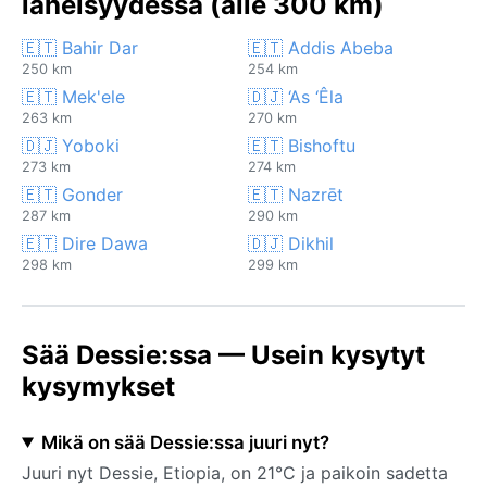
läheisyydessä (alle 300 km)
🇪🇹 Bahir Dar
🇪🇹 Addis Abeba
250 km
254 km
🇪🇹 Mek'ele
🇩🇯 ‘As ‘Êla
263 km
270 km
🇩🇯 Yoboki
🇪🇹 Bishoftu
273 km
274 km
🇪🇹 Gonder
🇪🇹 Nazrēt
287 km
290 km
🇪🇹 Dire Dawa
🇩🇯 Dikhil
298 km
299 km
Sää Dessie:ssa — Usein kysytyt
kysymykset
Mikä on sää Dessie:ssa juuri nyt?
Juuri nyt Dessie, Etiopia, on 21°C ja paikoin sadetta