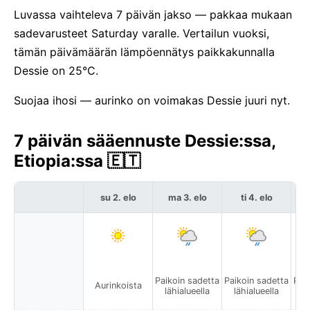
Luvassa vaihteleva 7 päivän jakso — pakkaa mukaan
sadevarusteet Saturday varalle. Vertailun vuoksi,
tämän päivämäärän lämpöennätys paikkakunnalla
Dessie on 25°C.
Suojaa ihosi — aurinko on voimakas Dessie juuri nyt.
7 päivän sääennuste Dessie:ssa,
Etiopia:ssa 🇪🇹
su 2. elo
ma 3. elo
ti 4. elo
Paikoin sadetta
Paikoin sadetta
Pai
Aurinkoista
lähialueella
lähialueella
l