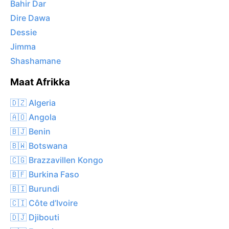
Bahir Dar
Dire Dawa
Dessie
Jimma
Shashamane
Maat Afrikka
🇩🇿 Algeria
🇦🇴 Angola
🇧🇯 Benin
🇧🇼 Botswana
🇨🇬 Brazzavillen Kongo
🇧🇫 Burkina Faso
🇧🇮 Burundi
🇨🇮 Côte d’Ivoire
🇩🇯 Djibouti