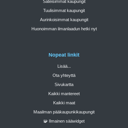
Sateisimmat kaupungit
Tuulisimmat kaupungit
Aurinkoisimmat kaupungit
Huonoimman ilmanlaadun hetki nyt
Nopeat linkit
Lisää...
Ota yhteyttä
Sivukartta
Kaikki mantereet
Kaikki maat
Maailman pääkaupunkikaupungit
🧩 Ilmainen sääwidget