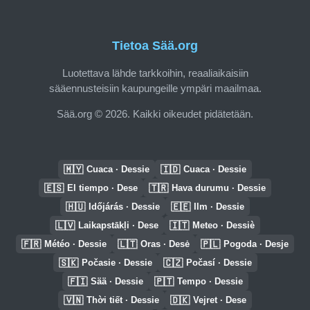
Tietoa Sää.org
Luotettava lähde tarkkoihin, reaaliaikaisiin
sääennusteisiin kaupungeille ympäri maailmaa.
Sää.org © 2026. Kaikki oikeudet pidätetään.
🇲🇾
🇮🇩
Cuaca · Dessie
Cuaca · Dessie
🇪🇸
🇹🇷
El tiempo · Dese
Hava durumu · Dessie
🇭🇺
🇪🇪
Időjárás · Dessie
Ilm · Dessie
🇱🇻
🇮🇹
Laikapstākļi · Dese
Meteo · Dessiè
🇫🇷
🇱🇹
🇵🇱
Météo · Dessie
Oras · Desė
Pogoda · Desje
🇸🇰
🇨🇿
Počasie · Dessie
Počasí · Dessie
🇫🇮
🇵🇹
Sää · Dessie
Tempo · Dessie
🇻🇳
🇩🇰
Thời tiết · Dessie
Vejret · Dese