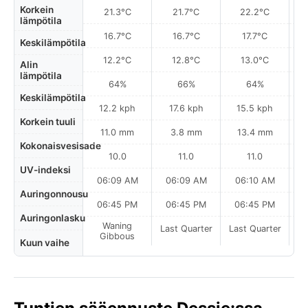
Korkein
21.3°C
21.7°C
22.2°C
lämpötila
16.7°C
16.7°C
17.7°C
Keskilämpötila
12.2°C
12.8°C
13.0°C
Alin
lämpötila
64%
66%
64%
Keskilämpötila
12.2 kph
17.6 kph
15.5 kph
Korkein tuuli
11.0 mm
3.8 mm
13.4 mm
Kokonaisvesisade
10.0
11.0
11.0
UV-indeksi
06:09 AM
06:09 AM
06:10 AM
Auringonnousu
06:45 PM
06:45 PM
06:45 PM
Auringonlasku
Waning
Last Quarter
Last Quarter
La
Gibbous
Kuun vaihe