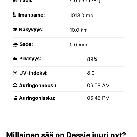
🌬️
Tuuli:
9.0 kph (38°)
🌡️
Ilmanpaine:
1013.0 mb
👁️
Näkyvyys:
10.0 km
🌧️
Sade:
0.0 mm
☁️
Pilvisyys:
89%
☀️
UV-indeksi:
8.0
🌅
Auringonnousu:
06:09 AM
🌇
Auringonlasku:
06:45 PM
Millainen sää on Dessie juuri nyt?