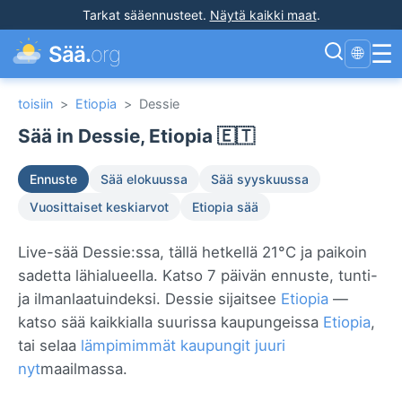
Tarkat sääennusteet
.
Näytä kaikki maat
.
☰
Sää.
org
🌐
toisiin
>
Etiopia
>
Dessie
Sää in Dessie, Etiopia 🇪🇹
Ennuste
Sää elokuussa
Sää syyskuussa
Vuosittaiset keskiarvot
Etiopia sää
Live-sää Dessie:ssa, tällä hetkellä 21°C ja paikoin
sadetta lähialueella. Katso 7 päivän ennuste, tunti-
ja ilmanlaatuindeksi. Dessie sijaitsee
Etiopia
—
katso sää kaikkialla suurissa kaupungeissa
Etiopia
,
tai selaa
lämpimimmät kaupungit juuri
nyt
maailmassa.