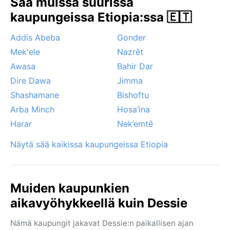
Sää muissa suurissa
tarjoavat viileää mutta aurinkoista säätä. Erityisiä
kaupungeissa Etiopia:ssa 🇪🇹
sääilmiöitä ovat sadekauden alussa mahdolliset
ukkosmyrskyt sekä aamuisin ylängöllä leviävä sumu,
Addis Abeba
Gonder
joka väistyy auringon noustessa. Hurrikaaneja tai
Mek'ele
Nazrēt
monsuunituulia ei esiinny, ja lumisade on erittäin
harvinaista.
Awasa
Bahir Dar
Dire Dawa
Jimma
Shashamane
Bishoftu
Arba Minch
Hosa’ina
Harar
Nek’emtē
Näytä sää kaikissa kaupungeissa Etiopia
Muiden kaupunkien
aikavyöhykkeellä kuin Dessie
Nämä kaupungit jakavat Dessie:n paikallisen ajan