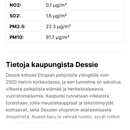
NO2:
0.1 µg/m³
SO2:
1.6 µg/m³
PM2.5:
22.3 µg/m³
PM10:
91.7 µg/m³
Tietoja kaupungista Dessie
Dessie kohoaa Etiopian pohjoisilla ylängöillä noin
2500 metrin korkeudessa, ja sen tunnelma on sekoitus
vilkasta paikallista elämää ja henkeäsalpaavia
vuoristomaisemia. Kaupunki tunnetaan vilkkaista
toreistaan, joilla maustekauppiaat ja tekstiilimyyjät
kohtaavat, sekä Dessien yliopiston akateemisesta
ilmapiiristä. Alueen karu ja vehreä luonto, syvät rotkot
ja etäällä siintävät vuorenhuiput luovat maisemaan