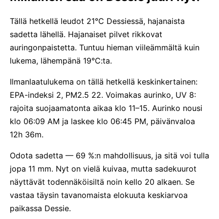
Tällä hetkellä leudot 21°C Dessiessä, hajanaista
sadetta lähellä. Hajanaiset pilvet rikkovat
auringonpaistetta. Tuntuu hieman viileämmältä kuin
lukema, lähempänä 19°C:ta.
Ilmanlaatulukema on tällä hetkellä keskinkertainen:
EPA-indeksi 2, PM2.5 22. Voimakas aurinko, UV 8:
rajoita suojaamatonta aikaa klo 11–15. Aurinko nousi
klo 06:09 AM ja laskee klo 06:45 PM, päivänvaloa
12h 36m.
Odota sadetta — 69 %:n mahdollisuus, ja sitä voi tulla
jopa 11 mm. Nyt on vielä kuivaa, mutta sadekuurot
näyttävät todennäköisiltä noin kello 20 alkaen. Se
vastaa täysin tavanomaista elokuuta keskiarvoa
paikassa Dessie.