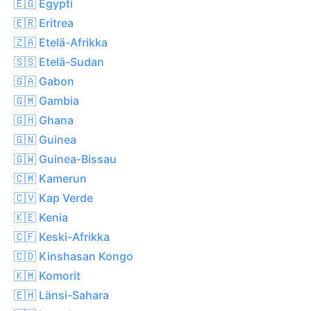
🇪🇬 Egypti
🇪🇷 Eritrea
🇿🇦 Etelä-Afrikka
🇸🇸 Etelä-Sudan
🇬🇦 Gabon
🇬🇲 Gambia
🇬🇭 Ghana
🇬🇳 Guinea
🇬🇼 Guinea-Bissau
🇨🇲 Kamerun
🇨🇻 Kap Verde
🇰🇪 Kenia
🇨🇫 Keski-Afrikka
🇨🇩 Kinshasan Kongo
🇰🇲 Komorit
🇪🇭 Länsi-Sahara