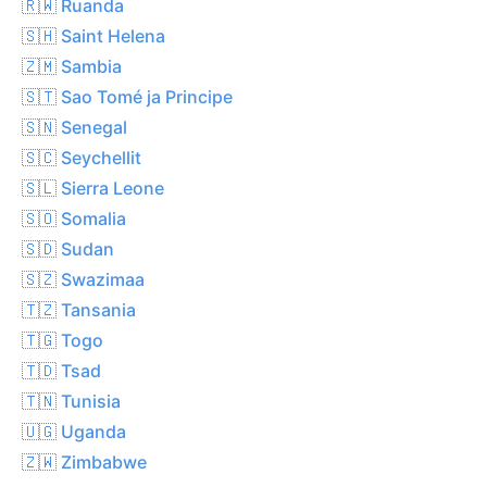
🇷🇼 Ruanda
🇸🇭 Saint Helena
🇿🇲 Sambia
🇸🇹 Sao Tomé ja Principe
🇸🇳 Senegal
🇸🇨 Seychellit
🇸🇱 Sierra Leone
🇸🇴 Somalia
🇸🇩 Sudan
🇸🇿 Swazimaa
🇹🇿 Tansania
🇹🇬 Togo
🇹🇩 Tsad
🇹🇳 Tunisia
🇺🇬 Uganda
🇿🇼 Zimbabwe