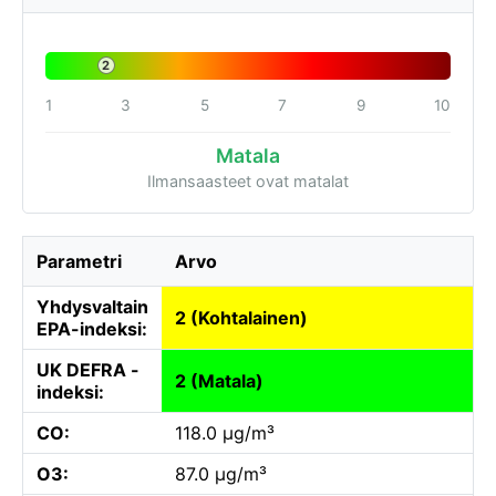
2
1
3
5
7
9
10
Matala
Ilmansaasteet ovat matalat
Parametri
Arvo
Yhdysvaltain
2 (Kohtalainen)
EPA-indeksi:
UK DEFRA -
2 (Matala)
indeksi:
CO:
118.0 µg/m³
O3:
87.0 µg/m³