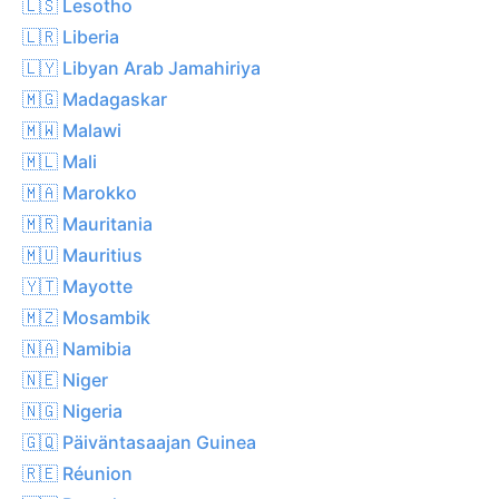
🇱🇸 Lesotho
🇱🇷 Liberia
🇱🇾 Libyan Arab Jamahiriya
🇲🇬 Madagaskar
🇲🇼 Malawi
🇲🇱 Mali
🇲🇦 Marokko
🇲🇷 Mauritania
🇲🇺 Mauritius
🇾🇹 Mayotte
🇲🇿 Mosambik
🇳🇦 Namibia
🇳🇪 Niger
🇳🇬 Nigeria
🇬🇶 Päiväntasaajan Guinea
🇷🇪 Réunion