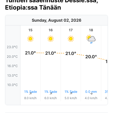
Tuntien sääennuste Dessie:ssa,
Etiopia:ssa Tänään
Sunday, August 02, 2026
15
16
17
18
1
23.0°C
21.0°
21.0°
21.0°
20.0°
20.0°C
18.
16.0°C
13.0°C
10.0°C
1% Sade
1% Sade
1% Sade
0.0 mm
3% S
↑
↑
↑
↑
8.0 km/h
6.0 km/h
5.0 km/h
4.0 km/h
4.0 k