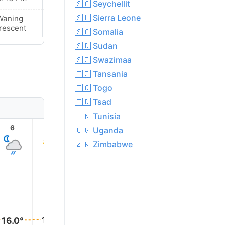
🇸🇨 Seychellit
🇸🇱 Sierra Leone
Waning
Waning
rescent
Crescent
🇸🇴 Somalia
🇸🇩 Sudan
🇸🇿 Swazimaa
🇹🇿 Tansania
🇹🇬 Togo
🇹🇩 Tsad
🇹🇳 Tunisia
6
7
8
9
10
11
🇺🇬 Uganda
🇿🇼 Zimbabwe
20.0°
19.0°
18.0°
17.0°
16.0°
16.0°