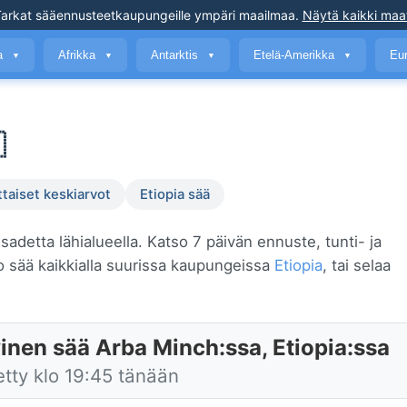
arkat sääennusteet
kaupungeille ympäri maailmaa
.
Näytä kaikki maa
a
Afrikka
Antarktis
Etelä-Amerikka
Eu
▼
▼
▼
▼

ttaiset keskiarvot
Etiopia sää
sadetta lähialueella. Katso 7 päivän ennuste, tunti- ja
 sää kaikkialla suurissa kaupungeissa
Etiopia
, tai selaa
inen sää Arba Minch:ssa, Etiopia:ssa
etty klo 19:45 tänään