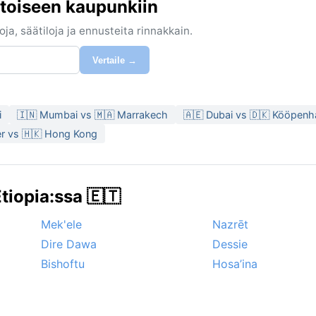
toiseen kaupunkiin
ja, säätiloja ja ennusteita rinnakkain.
Vertaile →
i
🇮🇳 Mumbai vs 🇲🇦 Marrakech
🇦🇪 Dubai vs 🇩🇰 Kööpen
r vs 🇭🇰 Hong Kong
iopia:ssa 🇪🇹
Mek'ele
Nazrēt
Dire Dawa
Dessie
Bishoftu
Hosa’ina