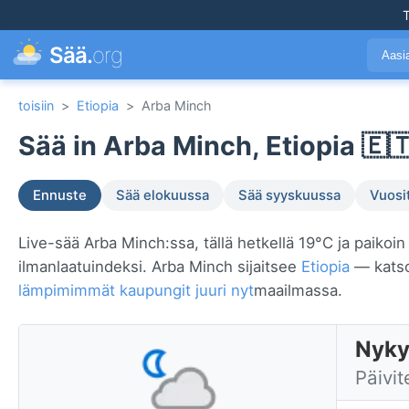
T
Sää.
org
Aasi
toisiin
>
Etiopia
>
Arba Minch
Sää in Arba Minch, Etiopia 🇪
Ennuste
Sää elokuussa
Sää syyskuussa
Vuosi
Live-sää Arba Minch:ssa, tällä hetkellä 19°C ja paikoin 
ilmanlaatuindeksi. Arba Minch sijaitsee
Etiopia
— katso
lämpimimmät kaupungit juuri nyt
maailmassa.
Nyky
Päivit