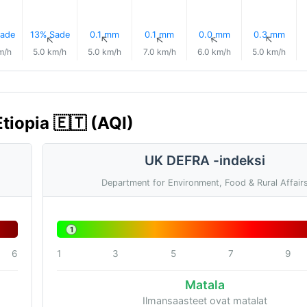
ade
13% Sade
0.1 mm
0.1 mm
0.0 mm
0.3 mm
↑
↑
↑
↑
↑
↑
m/h
5.0 km/h
5.0 km/h
7.0 km/h
6.0 km/h
5.0 km/h
tiopia 🇪🇹 (AQI)
UK DEFRA -indeksi
Department for Environment, Food & Rural Affair
1
6
1
3
5
7
9
Matala
Ilmansaasteet ovat matalat