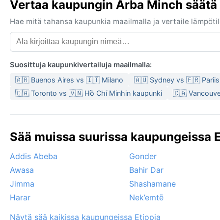
Vertaa kaupungin Arba Minch säätä 
Hae mitä tahansa kaupunkia maailmalla ja vertaile lämpötilo
Suosittuja kaupunkivertailuja maailmalla:
🇦🇷 Buenos Aires vs 🇮🇹 Milano
🇦🇺 Sydney vs 🇫🇷 Pariis
🇨🇦 Toronto vs 🇻🇳 Hồ Chí Minhin kaupunki
🇨🇦 Vancouve
Sää muissa suurissa kaupungeissa Et
Addis Abeba
Gonder
Awasa
Bahir Dar
Jimma
Shashamane
Harar
Nek’emtē
Näytä sää kaikissa kaupungeissa Etiopia