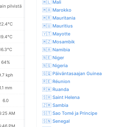
🇲🇱 Mali
Paikoin sadetta
ain pilvistä
lähialueella
🇲🇦 Marokko
🇲🇷 Mauritania
22.4°C
23.0°C
🇲🇺 Mauritius
🇾🇹 Mayotte
19.4°C
19.6°C
🇲🇿 Mosambik
16.3°C
15.9°C
🇳🇦 Namibia
🇳🇪 Niger
64%
61%
🇳🇬 Nigeria
🇬🇶 Päiväntasaajan Guinea
9.7 kph
10.8 kph
🇷🇪 Réunion
1.1 mm
1.2 mm
🇷🇼 Ruanda
🇸🇭 Saint Helena
6.0
5.0
🇿🇲 Sambia
🇸🇹 Sao Tomé ja Principe
6:25 AM
06:25 AM
🇸🇳 Senegal
6:46 PM
06:45 PM