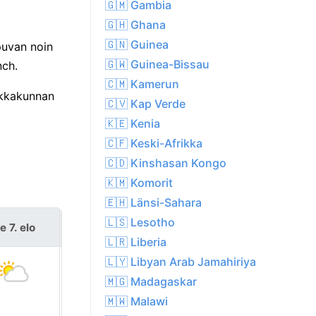
🇬🇲 Gambia
🇬🇭 Ghana
🇬🇳 Guinea
puvan noin
🇬🇼 Guinea-Bissau
nch.
🇨🇲 Kamerun
aikkakunnan
🇨🇻 Kap Verde
🇰🇪 Kenia
🇨🇫 Keski-Afrikka
🇨🇩 Kinshasan Kongo
🇰🇲 Komorit
🇪🇭 Länsi-Sahara
🇱🇸 Lesotho
e 7. elo
la 8. elo
🇱🇷 Liberia
🇱🇾 Libyan Arab Jamahiriya
🇲🇬 Madagaskar
🇲🇼 Malawi