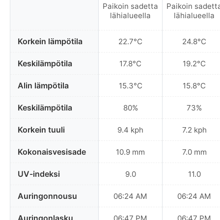
Paikoin sadetta
Paikoin sadett
lähialueella
lähialueella
Korkein lämpötila
22.7°C
24.8°C
Keskilämpötila
17.8°C
19.2°C
Alin lämpötila
15.3°C
15.8°C
Keskilämpötila
80%
73%
Korkein tuuli
9.4 kph
7.2 kph
Kokonaisvesisade
10.9 mm
7.0 mm
UV-indeksi
9.0
11.0
Auringonnousu
06:24 AM
06:24 AM
Auringonlasku
06:47 PM
06:47 PM