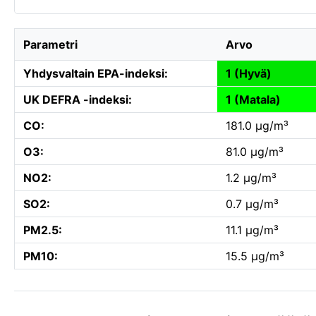
Parametri
Arvo
Yhdysvaltain EPA-indeksi:
1 (Hyvä)
UK DEFRA -indeksi:
1 (Matala)
CO:
181.0 µg/m³
O3:
81.0 µg/m³
NO2:
1.2 µg/m³
SO2:
0.7 µg/m³
PM2.5:
11.1 µg/m³
PM10:
15.5 µg/m³