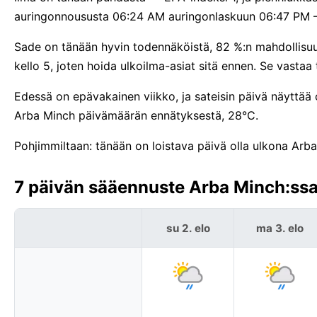
auringonnoususta 06:24 AM auringonlaskuun 06:47 PM —
Sade on tänään hyvin todennäköistä, 82 %:n mahdollisu
kello 5, joten hoida ulkoilma-asiat sitä ennen. Se vasta
Edessä on epävakainen viikko, ja sateisin päivä näyttää
Arba Minch päivämäärän ennätyksestä, 28°C.
Pohjimmiltaan: tänään on loistava päivä olla ulkona Arb
7 päivän sääennuste Arba Minch:ssa,
su 2. elo
ma 3. elo