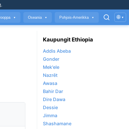
t
.
🌐
rooppa
Oseania
Pohjois-Amerikka
▾
▼
▼
▼
Kaupungit Ethiopia
Addis Abeba
Gonder
Mek'ele
Nazrēt
Awasa
Bahir Dar
Dire Dawa
Dessie
Jimma
Shashamane