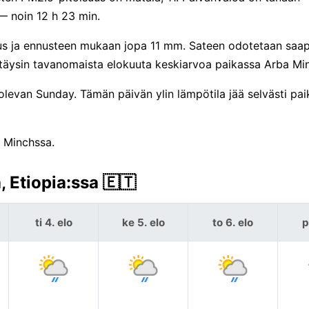
 noin 12 h 23 min.
us ja ennusteen mukaan jopa 11 mm. Sateen odotetaan saa
a täysin tavanomaista elokuuta keskiarvoa paikassa Arba Mi
 olevan Sunday. Tämän päivän ylin lämpötila jää selvästi p
a Minchssa.
 Etiopia:ssa 🇪🇹
ti 4. elo
ke 5. elo
to 6. elo
p