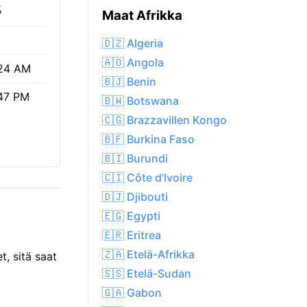
%
Maat Afrikka
🇩🇿 Algeria
🇦🇴 Angola
24 AM
🇧🇯 Benin
47 PM
🇧🇼 Botswana
🇨🇬 Brazzavillen Kongo
🇧🇫 Burkina Faso
🇧🇮 Burundi
🇨🇮 Côte d’Ivoire
🇩🇯 Djibouti
🇪🇬 Egypti
🇪🇷 Eritrea
🇿🇦 Etelä-Afrikka
t, sitä saat
🇸🇸 Etelä-Sudan
🇬🇦 Gabon