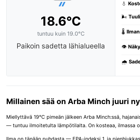
💧
Kost
18.6°C
🌬️
Tuuli
🌡️
Ilman
tuntuu kuin 19.0°C
Paikoin sadetta lähialueella
👁️
Näky
🌧️
Sade
Millainen sää on Arba Minch juuri ny
Miellyttävä 19°C pimeän jälkeen Arba Minch:ssä, hajanaist
— tuntuu ilmoitetulta lämpötilalta. On kosteaa, ilmassa 
Ilma on tänään puhdasta — EPA-indeksi 1, ja pienhiukkas