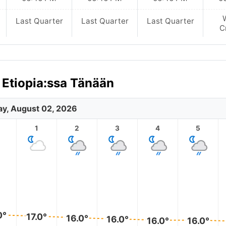
Last Quarter
Last Quarter
Last Quarter
C
 Etiopia:ssa Tänään
y, August 02, 2026
1
2
3
4
5
0°
17.0°
16.0°
16.0°
16.0°
16.0°