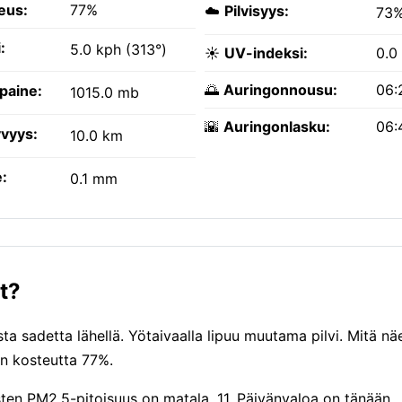
eus:
77%
☁️
Pilvisyys:
73
:
5.0 kph (313°)
☀️
UV-indeksi:
0.0
🌅
Auringonnousu:
06:
paine:
1015.0 mb
🌇
Auringonlasku:
06:
vyys:
10.0 km
:
0.1 mm
t?
a sadetta lähellä. Yötaivaalla lipuu muutama pilvi. Mitä näe
on kosteutta 77%.
ten PM2.5-pitoisuus on matala, 11. Päivänvaloa on tänään