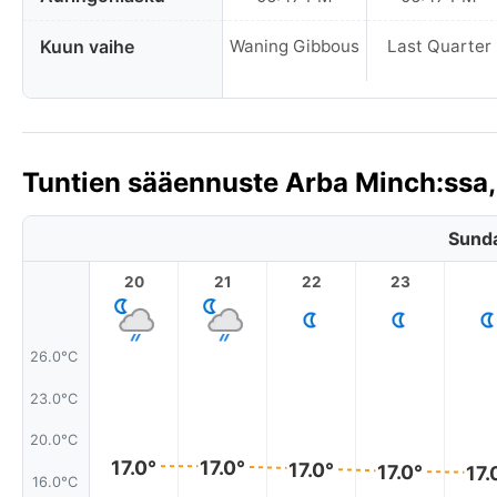
Kuun vaihe
Waning Gibbous
Last Quarter
Tuntien sääennuste Arba Minch:ssa,
Sunda
20
21
22
23
26.0°C
23.0°C
20.0°C
17.0°
17.0°
17.0°
17.0°
17.
16.0°C