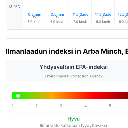
13.0°C
0.2 mm
0.0 mm
11% Sade
11% Sade
12% S
↑
↑
↑
↑
8.0 km/h
6.0 km/h
7.0 km/h
6.0 km/h
6.0 k
Ilmanlaadun indeksi in Arba Minch, E
Yhdysvaltain EPA-indeksi
Environmental Protection Agency
1
1
2
3
4
5
Hyvä
Ilmanlaatu katsotaan tyydyttäväksi