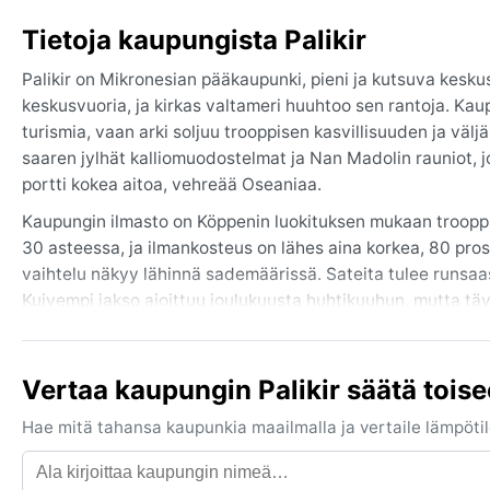
Tietoja kaupungista Palikir
Palikir on Mikronesian pääkaupunki, pieni ja kutsuva kesk
keskusvuoria, ja kirkas valtameri huuhtoo sen rantoja. Kaupu
turismia, vaan arki soljuu trooppisen kasvillisuuden ja vä
saaren jylhät kalliomuodostelmat ja Nan Madolin rauniot, jo
portti kokea aitoa, vehreää Oseaniaa.
Kaupungin ilmasto on Köppenin luokituksen mukaan troopp
30 asteessa, ja ilmankosteus on lähes aina korkea, 80 prosen
vaihtelu näkyy lähinnä sademäärissä. Sateita tulee runsaast
Kuivempi jakso ajoittuu joulukuusta huhtikuuhun, mutta täy
puuvillavaatteita, sadeviitta ja hyvä hyönteiskarkote, sillä 
Paras aika vierailla Palikirissa on kuivempi kausi joulukuu
Vertaa kaupungin Palikir säätä tois
on enemmän. Trooppiset syklonit voivat iskeä marraskuusta
kurissa. Muita erityisiä sääilmiöitä ei ole, mutta jatkuva k
Hae mitä tahansa kaupunkia maailmalla ja vertaile lämpötilo
sateet ovat rankkoja ja nopeita, mikä tekee ulkoilusta ajo
ennalta arvaamaton – täällä ei tarvita takkia, mutta satee