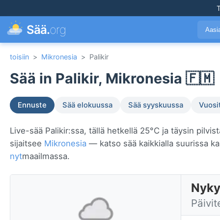
T
Sää.
org
Aasi
toisiin
>
Mikronesia
>
Palikir
Sää in Palikir, Mikronesia 🇫🇲
Ennuste
Sää elokuussa
Sää syyskuussa
Vuosi
Live-sää Palikir:ssa, tällä hetkellä 25°C ja täysin pilvi
sijaitsee
Mikronesia
— katso sää kaikkialla suurissa 
nyt
maailmassa.
Nyky
Päivit