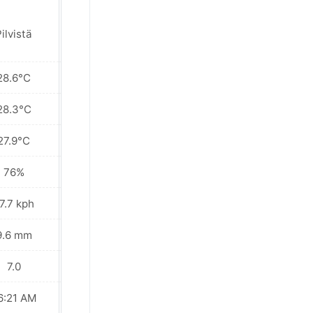
ilvistä
Osittain pilvistä
28.6°C
28.5°C
28.3°C
28.4°C
27.9°C
28.3°C
76%
76%
7.7 kph
20.9 kph
9.6 mm
0.0 mm
7.0
7.0
6:21 AM
06:21 AM