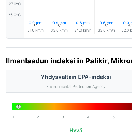
27.0°C
26.0°C
0.0 mm
0.9 mm
0.6 mm
0.6 mm
0.0
↑
↑
↑
↑
31.0 km/h
33.0 km/h
34.0 km/h
33.0 km/h
32.0 
Ilmanlaadun indeksi in Palikir, Mikro
Yhdysvaltain EPA-indeksi
Environmental Protection Agency
1
1
2
3
4
5
Hyvä