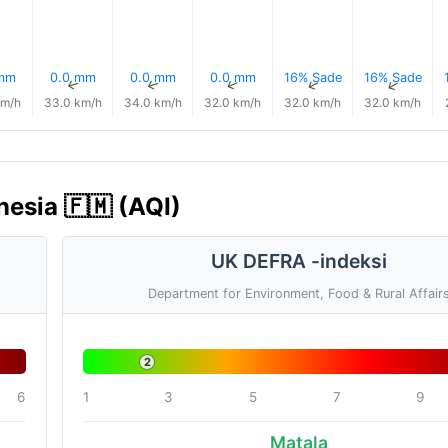
 mm
0.0 mm
0.0 mm
0.0 mm
16% Sade
16% Sade
↑
↑
↑
↑
↑
↑
km/h
33.0 km/h
34.0 km/h
32.0 km/h
32.0 km/h
32.0 km/h
nesia 🇫🇲 (AQI)
UK DEFRA -indeksi
Department for Environment, Food & Rural Affair
2
6
1
3
5
7
9
Matala