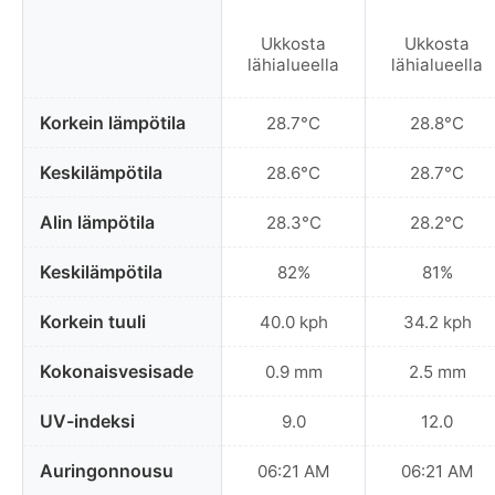
Ukkosta
Ukkosta
lähialueella
lähialueella
Korkein lämpötila
28.7°C
28.8°C
Keskilämpötila
28.6°C
28.7°C
Alin lämpötila
28.3°C
28.2°C
Keskilämpötila
82%
81%
Korkein tuuli
40.0 kph
34.2 kph
Kokonaisvesisade
0.9 mm
2.5 mm
UV-indeksi
9.0
12.0
Auringonnousu
06:21 AM
06:21 AM