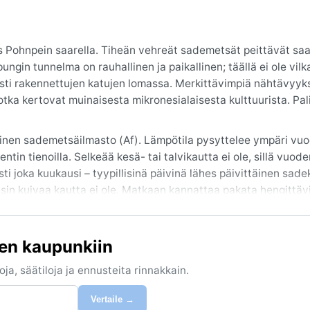
us Pohnpein saarella. Tiheän vehreät sademetsät peittävät sa
ngin tunnelma on rauhallinen ja paikallinen; täällä ei ole vilk
ljästi rakennettujen katujen lomassa. Merkittävimpiä nähtävyyk
tka kertovat muinaisesta mikronesialaisesta kulttuurista. Pali
inen sademetsäilmasto (Af). Lämpötila pysyttelee ympäri vu
tin tienoilla. Selkeää kesä- tai talvikautta ei ole, sillä vuod
i joka kuukausi – tyypillisinä päivinä lähes päivittäinen sade
sin kuivaa kautta ei ole. Matkaan kannattaa pakata hengittävi
kosteus ja tropiikin hyttyset ovat jatkuvia seuralaisia.
sta huhtikuuhun, jolloin sadekuurot ovat lyhyempiä ja auringon
een kaupunkiin
 huhtikuuhun, mutta Pohnpein sijainti pitää niiden voiman us
osteus ja lämpö tekevät ilmastosta haastavan tottumattomalle. 
ja, säätiloja ja ennusteita rinnakkain.
ituksen kysymystä. Kaiken kaikkiaan Palikirissa sää on lempeä 
nvarjo on aina hyvä olla mukana.
Vertaile →