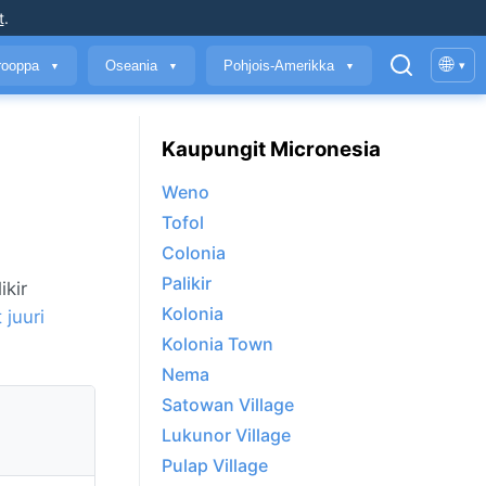
t
.
🌐
rooppa
Oseania
Pohjois-Amerikka
▾
▼
▼
▼
Kaupungit Micronesia
Weno
Tofol
Colonia
Palikir
ikir
Kolonia
juuri
Kolonia Town
Nema
Satowan Village
Lukunor Village
Pulap Village