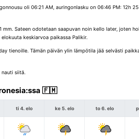
ingonnousu oli 06:21 AM, auringonlasku on 06:46 PM: 12h 2
 1 mm. Sateen odotetaan saapuvan noin kello later, joten ho
 elokuuta keskiarvoa paikassa Palikir.
ay tienoille. Tämän päivän ylin lämpötila jää selvästi paik
nauti siitä.
ronesia:ssa 🇫🇲
ti 4. elo
ke 5. elo
to 6. elo
p