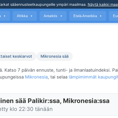
arkat sääennusteet
kaupungeille ympäri maailmaa
.
Näytä kaikki maa
a
Afrikka
Antarktis
Etelä-Amerikka
Eu
▼
▼
▼
▼
ttaiset keskiarvot
Mikronesia sää
stä. Katso 7 päivän ennuste, tunti- ja ilmanlaatuindeksi. Pal
kaupungeissa
Mikronesia
, tai selaa
lämpimimmät kaupungit 
inen sää Palikir:ssa, Mikronesia:ssa
etty klo 22:30 tänään