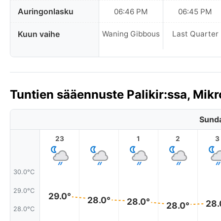
Auringonlasku
06:46 PM
06:45 PM
Kuun vaihe
Waning Gibbous
Last Quarter
Tuntien sääennuste Palikir:ssa, Mik
Sunda
23
1
2
3
30.0°C
29.0°C
29.0°
28.0°
28.0°
28.
28.0°
28.0°C