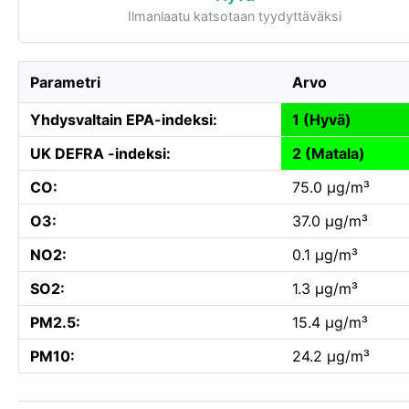
Ilmanlaatu katsotaan tyydyttäväksi
Parametri
Arvo
Yhdysvaltain EPA-indeksi:
1 (Hyvä)
UK DEFRA -indeksi:
2 (Matala)
CO:
75.0 µg/m³
O3:
37.0 µg/m³
NO2:
0.1 µg/m³
SO2:
1.3 µg/m³
PM2.5:
15.4 µg/m³
PM10:
24.2 µg/m³