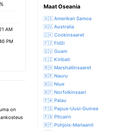
0%
Maat Oseania
🇦🇸 Amerikan Samoa
🇦🇺 Australia
21 AM
🇨🇰 Cookinsaaret
46 PM
🇫🇯 Fidži
🇬🇺 Guam
🇰🇮 Kiribati
🇲🇭 Marshallinsaaret
🇳🇷 Nauru
🇳🇺 Niue
🇳🇫 Norfolkinsaari
🇵🇼 Palau
🇵🇬 Papua-Uusi-Guinea
ntuma on
🇵🇳 Pitcairn
lmankosteus
🇲🇵 Pohjois-Mariaanit