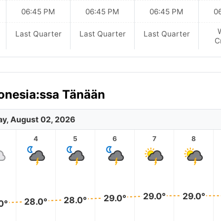
06:45 PM
06:45 PM
06:45 PM
0
Last Quarter
Last Quarter
Last Quarter
C
ronesia:ssa Tänään
y, August 02, 2026
4
5
6
7
8
29.0°
29.0°
29.0°
28.0°
28.0°
0°