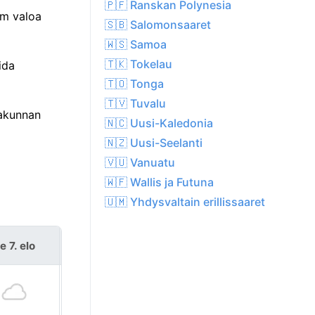
🇵🇫 Ranskan Polynesia
5m valoa
🇸🇧 Salomonsaaret
🇼🇸 Samoa
🇹🇰 Tokelau
ida
🇹🇴 Tonga
🇹🇻 Tuvalu
kakunnan
🇳🇨 Uusi-Kaledonia
🇳🇿 Uusi-Seelanti
🇻🇺 Vanuatu
🇼🇫 Wallis ja Futuna
🇺🇲 Yhdysvaltain erillissaaret
e 7. elo
la 8. elo