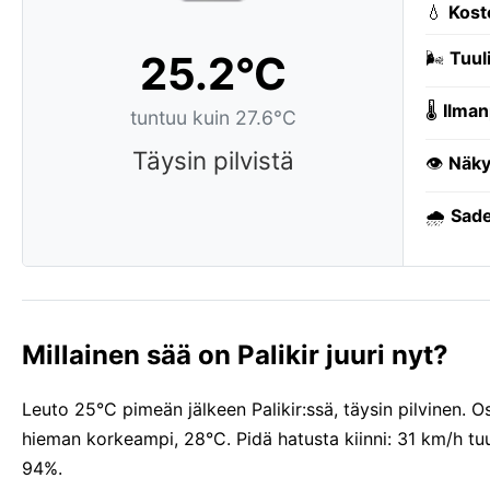
💧
Kost
25.2°C
🌬️
Tuuli
🌡️
Ilman
tuntuu kuin 27.6°C
Täysin pilvistä
👁️
Näky
🌧️
Sade
Millainen sää on Palikir juuri nyt?
Leuto 25°C pimeän jälkeen Palikir:ssä, täysin pilvinen. Os
hieman korkeampi, 28°C. Pidä hatusta kiinni: 31 km/h tu
94%.