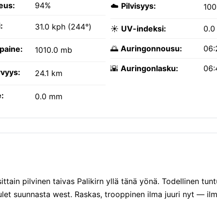
eus:
94%
☁️
Pilvisyys:
10
:
31.0 kph (244°)
☀️
UV-indeksi:
0.0
🌅
Auringonnousu:
06:
paine:
1010.0 mb
🌇
Auringonlasku:
06:
vyys:
24.1 km
:
0.0 mm
ittain pilvinen taivas Palikirn yllä tänä yönä. Todellinen tu
ulet suunnasta west. Raskas, trooppinen ilma juuri nyt — i