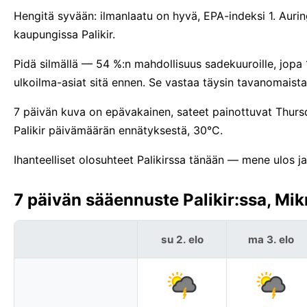
Hengitä syvään: ilmanlaatu on hyvä, EPA-indeksi 1. Aur
kaupungissa Palikir.
Pidä silmällä — 54 %:n mahdollisuus sadekuuroille, jopa
ulkoilma-asiat sitä ennen. Se vastaa täysin tavanomaista
7 päivän kuva on epävakainen, sateet painottuvat Thursd
Palikir päivämäärän ennätyksestä, 30°C.
Ihanteelliset olosuhteet Palikirssa tänään — mene ulos ja 
7 päivän sääennuste Palikir:ssa, Mik
su 2. elo
ma 3. elo