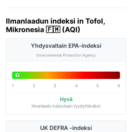
Ilmanlaadun indeksi in Tofol,
Mikronesia 🇫🇲 (AQI)
Yhdysvaltain EPA-indeksi
Environmental Protection Agency
1
1
2
3
4
5
6
Hyvä
Ilmanlaatu katsotaan tyydyttäväksi
UK DEFRA -indeksi