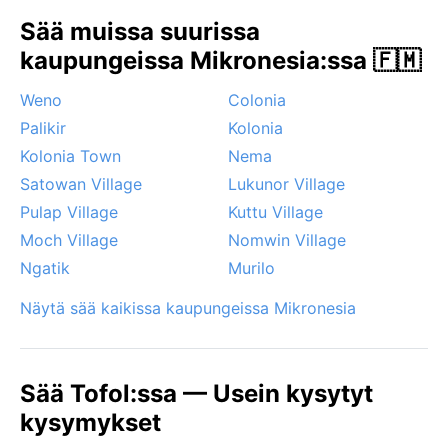
jatkuva kosteus ja ukkoskuurot; voimakkaat taifuunit
Sää muissa suurissa
ovat harvinaisia, mutta niiden riski on syytä
kaupungeissa Mikronesia:ssa 🇫🇲
huomioida loppukesästä. Tofol tarjoaa kokemuksen,
jossa sää on yhtä tasainen ja arvaamaton kuin itse
Weno
Colonia
valtameri.
Palikir
Kolonia
Kolonia Town
Nema
Satowan Village
Lukunor Village
Pulap Village
Kuttu Village
Moch Village
Nomwin Village
Ngatik
Murilo
Näytä sää kaikissa kaupungeissa Mikronesia
Sää Tofol:ssa — Usein kysytyt
kysymykset