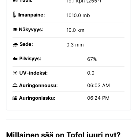
🌬️
Tuuli:
19.1 kph (255°)
🌡️
Ilmanpaine:
1010.0 mb
👁️
Näkyvyys:
10.0 km
🌧️
Sade:
0.3 mm
☁️
Pilvisyys:
67%
☀️
UV-indeksi:
0.0
🌅
Auringonnousu:
06:03 AM
🌇
Auringonlasku:
06:24 PM
Millainen sää on Tofol juuri nyt?