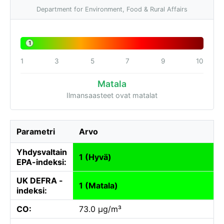
Department for Environment, Food & Rural Affairs
1
1
3
5
7
9
10
Matala
Ilmansaasteet ovat matalat
Parametri
Arvo
Yhdysvaltain
1 (Hyvä)
EPA-indeksi:
UK DEFRA -
1 (Matala)
indeksi:
CO:
73.0 µg/m³