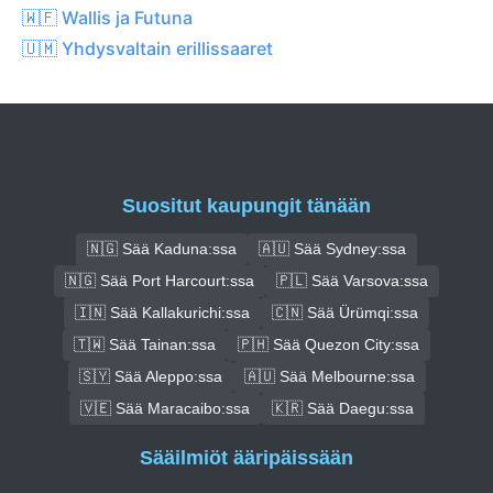
🇼🇫 Wallis ja Futuna
🇺🇲 Yhdysvaltain erillissaaret
Suositut kaupungit tänään
🇳🇬 Sää Kaduna:ssa
🇦🇺 Sää Sydney:ssa
🇳🇬 Sää Port Harcourt:ssa
🇵🇱 Sää Varsova:ssa
🇮🇳 Sää Kallakurichi:ssa
🇨🇳 Sää Ürümqi:ssa
🇹🇼 Sää Tainan:ssa
🇵🇭 Sää Quezon City:ssa
🇸🇾 Sää Aleppo:ssa
🇦🇺 Sää Melbourne:ssa
🇻🇪 Sää Maracaibo:ssa
🇰🇷 Sää Daegu:ssa
Sääilmiöt ääripäissään