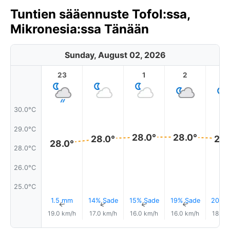
Tuntien sääennuste Tofol:ssa,
Mikronesia:ssa Tänään
Sunday, August 02, 2026
23
1
2
3
30.0°C
29.0°C
28.0°
28.0°
28.0°
28.
28.0°
28.0°C
26.0°C
25.0°C
1.5 mm
14% Sade
15% Sade
19% Sade
20% S
↑
↑
↑
↑
19.0 km/h
17.0 km/h
16.0 km/h
16.0 km/h
18.0 