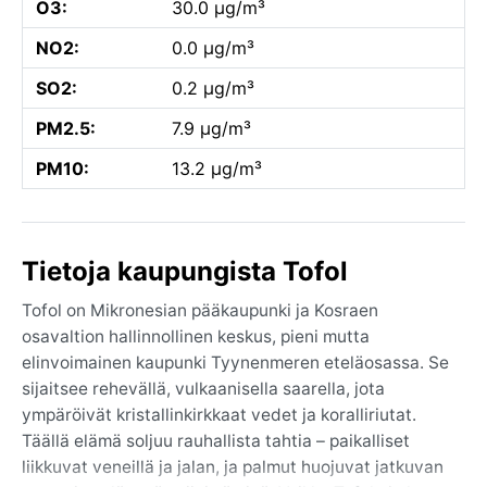
O3:
30.0 µg/m³
NO2:
0.0 µg/m³
SO2:
0.2 µg/m³
PM2.5:
7.9 µg/m³
PM10:
13.2 µg/m³
Tietoja kaupungista Tofol
Tofol on Mikronesian pääkaupunki ja Kosraen
osavaltion hallinnollinen keskus, pieni mutta
elinvoimainen kaupunki Tyynenmeren eteläosassa. Se
sijaitsee rehevällä, vulkaanisella saarella, jota
ympäröivät kristallinkirkkaat vedet ja koralliriutat.
Täällä elämä soljuu rauhallista tahtia – paikalliset
liikkuvat veneillä ja jalan, ja palmut huojuvat jatkuvan