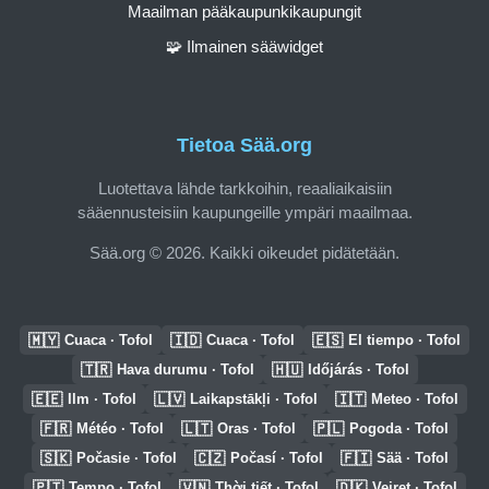
Maailman pääkaupunkikaupungit
🧩 Ilmainen sääwidget
Tietoa Sää.org
Luotettava lähde tarkkoihin, reaaliaikaisiin
sääennusteisiin kaupungeille ympäri maailmaa.
Sää.org © 2026. Kaikki oikeudet pidätetään.
🇲🇾
🇮🇩
🇪🇸
Cuaca · Tofol
Cuaca · Tofol
El tiempo · Tofol
🇹🇷
🇭🇺
Hava durumu · Tofol
Időjárás · Tofol
🇪🇪
🇱🇻
🇮🇹
Ilm · Tofol
Laikapstākļi · Tofol
Meteo · Tofol
🇫🇷
🇱🇹
🇵🇱
Météo · Tofol
Oras · Tofol
Pogoda · Tofol
🇸🇰
🇨🇿
🇫🇮
Počasie · Tofol
Počasí · Tofol
Sää · Tofol
🇵🇹
🇻🇳
🇩🇰
Tempo · Tofol
Thời tiết · Tofol
Vejret · Tofol