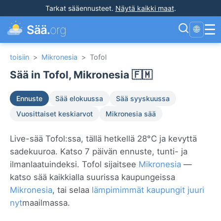
Tarkat sääennusteet
.
Näytä kaikki maat
.
☰
Sää.
org
🌐
toisiin
>
Mikronesia
>
Tofol
Sää in Tofol, Mikronesia 🇫🇲
Ennuste
Sää elokuussa
Sää syyskuussa
Vuosittaiset keskiarvot
Mikronesia sää
Live-sää Tofol:ssa, tällä hetkellä 28°C ja kevyttä
sadekuuroa. Katso 7 päivän ennuste, tunti- ja
ilmanlaatuindeksi. Tofol sijaitsee
Mikronesia
—
katso sää kaikkialla suurissa kaupungeissa
Mikronesia
, tai selaa
lämpimimmät kaupungit juuri
nyt
maailmassa.