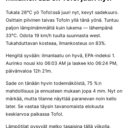
Tukala 28°C yö Tofol:ssä juuri nyt, kevyt sadekuuro.
Osittain pilvinen taivas Tofoln yllä tänä yönä. Tuntuu
paljon lämpimämmältä kuin lukema — lähempänä
33°C. Odota 19 km/h tuulta suunnasta west.
Tukahduttavan kosteaa, ilmankosteus on 83%.
Hengitä syvään: ilmanlaatu on hyvä, EPA-indeksi 1.
Aurinko nousi klo 06:03 AM ja laskee klo 06:24 PM,
päivänvaloa 12h 21m.
Sade on tänään hyvin todennäköistä, 75 %:n
mahdollisuus ja ennusteen mukaan jopa 4 mm. Nyt on
märkää, mutta tilanne näyttää paranevan noin kello
later. Se vastaa täysin tavanomaista elokuuta
keskiarvoa paikassa Tofol.
Lämpötilat pysyvät melko tasaisina tällä viikolla,