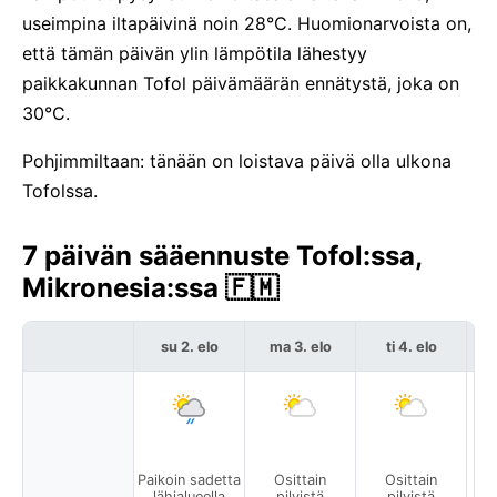
useimpina iltapäivinä noin 28°C. Huomionarvoista on,
että tämän päivän ylin lämpötila lähestyy
paikkakunnan Tofol päivämäärän ennätystä, joka on
30°C.
Pohjimmiltaan: tänään on loistava päivä olla ulkona
Tofolssa.
7 päivän sääennuste Tofol:ssa,
Mikronesia:ssa 🇫🇲
su 2. elo
ma 3. elo
ti 4. elo
Paikoin sadetta
Osittain
Osittain
lähialueella
pilvistä
pilvistä