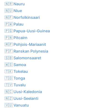
🇳🇷 Nauru
🇳🇺 Niue
🇳🇫 Norfolkinsaari
🇵🇼 Palau
🇵🇬 Papua-Uusi-Guinea
🇵🇳 Pitcairn
🇲🇵 Pohjois-Mariaanit
🇵🇫 Ranskan Polynesia
🇸🇧 Salomonsaaret
🇼🇸 Samoa
🇹🇰 Tokelau
🇹🇴 Tonga
🇹🇻 Tuvalu
🇳🇨 Uusi-Kaledonia
🇳🇿 Uusi-Seelanti
🇻🇺 Vanuatu