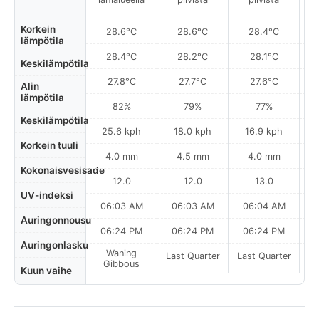
Korkein
28.6°C
28.6°C
28.4°C
lämpötila
28.4°C
28.2°C
28.1°C
Keskilämpötila
27.8°C
27.7°C
27.6°C
Alin
lämpötila
82%
79%
77%
Keskilämpötila
25.6 kph
18.0 kph
16.9 kph
Korkein tuuli
4.0 mm
4.5 mm
4.0 mm
Kokonaisvesisade
12.0
12.0
13.0
UV-indeksi
06:03 AM
06:03 AM
06:04 AM
0
Auringonnousu
06:24 PM
06:24 PM
06:24 PM
Auringonlasku
Waning
Last Quarter
Last Quarter
La
Gibbous
Kuun vaihe