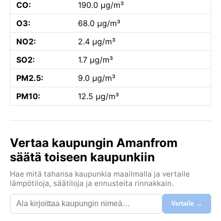
CO:
190.0 µg/m³
O3:
68.0 µg/m³
NO2:
2.4 µg/m³
SO2:
1.7 µg/m³
PM2.5:
9.0 µg/m³
PM10:
12.5 µg/m³
Vertaa kaupungin Amanfrom
säätä toiseen kaupunkiin
Hae mitä tahansa kaupunkia maailmalla ja vertaile
lämpötiloja, säätiloja ja ennusteita rinnakkain.
Vertaile →