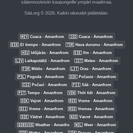
sääennusteisiin kaupungeille ympäri maailmaa.
Sää.org © 2026. Kaikki oikeudet pidätetään.
🇲🇾
🇮🇩
Cuaca · Amanfrom
Cuaca · Amanfrom
🇪🇸
🇹🇷
El tiempo · Amanfrom
Hava durumu · Amanfrom
🇭🇺
🇪🇪
Időjárás · Amanfrom
Ilm · Amanfrom
🇱🇻
🇮🇹
Laikapstākļi · Amanfrom
Meteo · Amanfrom
🇫🇷
🇱🇹
Météo · Amanfrom
Oras · Amanfrom
🇵🇱
🇸🇰
Pogoda · Amanfrom
Počasie · Amanfrom
🇨🇿
🇫🇮
Počasí · Amanfrom
Sää · Amanfrom
🇵🇹
🇻🇳
Tempo · Amanfrom
Thời tiết · Amanfrom
🇩🇰
🇷🇸
Vejret · Amanfrom
Vreme · Amanfrom
🇸🇮
🇷🇴
Vreme · Amanfrom
Vremea · Amanfrom
🇸🇪
🇳🇴
Vädret · Amanfrom
Været · Amanfrom
🇬🇧🇺🇸
🇳🇱
Weather · Amanfro
Weer · Amanfrom
🇩🇪
🇺🇦
Wetter · Amanfrom
Погода · Amanfrom