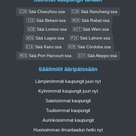
🇨🇳 Sää Chaozhou:ssa
🇨🇳 Sää Nanchang:ssa
🇮🇩 Sää Bekasi:ssa
🇲🇦 Sää Rabat:ssa
🇬🇧 Sää Lontoo:ssa
🇦🇹 Sää Wien:ssa
🇳🇬 Sää Lagos:ssa
🇵🇰 Sää Lahore:ssa
🇪🇬 Sää Kairo:ssa
🇦🇷 Sää Córdoba:ssa
🇳🇬 Sää Port Harcourt:ssa
🇸🇾 Sää Aleppo:ssa
Sääilmiöt ääripäissään
Lämpimimmät kaupungit juuri nyt
Kylmimmät kaupungit juuri nyt
Sateisimmat kaupungit
Tuulisimmat kaupungit
Aurinkoisimmat kaupungit
Huonoimman ilmanlaadun hetki nyt