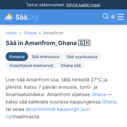
Tarkat sääennusteet
.
Näytä kaikki maat
.
☰
Sää.
org
🌐
toisiin
>
Ghana
>
Amanfrom
Sää in Amanfrom, Ghana 🇬🇭
Ennuste
Sää elokuussa
Sää syyskuussa
Vuosittaiset keskiarvot
Ghana sää
Live-sää Amanfrom:ssa, tällä hetkellä 27°C ja
pilvistä. Katso 7 päivän ennuste, tunti- ja
ilmanlaatuindeksi. Amanfrom sijaitsee
Ghana
—
katso sää kaikkialla suurissa kaupungeissa
Ghana
,
tai selaa
lämpimimmät kaupungit juuri
nyt
maailmassa.