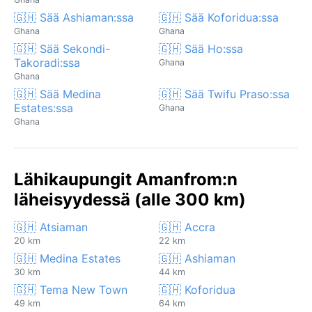
🇬🇭 Sää Ashiaman:ssa
🇬🇭 Sää Koforidua:ssa
Ghana
Ghana
🇬🇭 Sää Sekondi-
🇬🇭 Sää Ho:ssa
Takoradi:ssa
Ghana
Ghana
🇬🇭 Sää Medina
🇬🇭 Sää Twifu Praso:ssa
Estates:ssa
Ghana
Ghana
Lähikaupungit Amanfrom:n
läheisyydessä (alle 300 km)
🇬🇭 Atsiaman
🇬🇭 Accra
20 km
22 km
🇬🇭 Medina Estates
🇬🇭 Ashiaman
30 km
44 km
🇬🇭 Tema New Town
🇬🇭 Koforidua
49 km
64 km