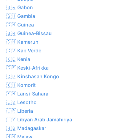
🇬🇦 Gabon
🇬🇲 Gambia
🇬🇳 Guinea
🇬🇼 Guinea-Bissau
🇨🇲 Kamerun
🇨🇻 Kap Verde
🇰🇪 Kenia
🇨🇫 Keski-Afrikka
🇨🇩 Kinshasan Kongo
🇰🇲 Komorit
🇪🇭 Länsi-Sahara
🇱🇸 Lesotho
🇱🇷 Liberia
🇱🇾 Libyan Arab Jamahiriya
🇲🇬 Madagaskar
🇲🇼 Malawi