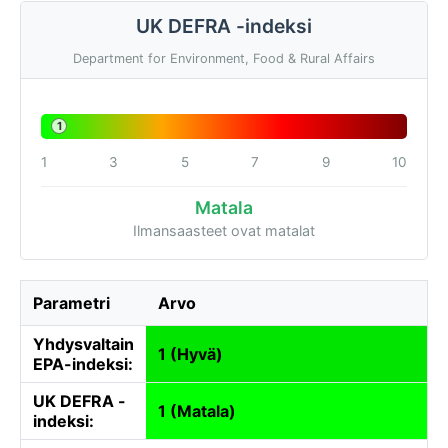
UK DEFRA -indeksi
Department for Environment, Food & Rural Affairs
1
1
3
5
7
9
10
Matala
Ilmansaasteet ovat matalat
Parametri
Arvo
Yhdysvaltain
1 (Hyvä)
EPA-indeksi:
UK DEFRA -
1 (Matala)
indeksi: