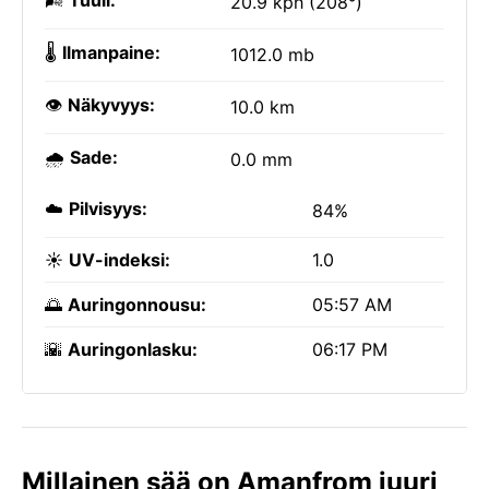
🌬️
Tuuli:
20.9 kph (208°)
🌡️
Ilmanpaine:
1012.0 mb
👁️
Näkyvyys:
10.0 km
🌧️
Sade:
0.0 mm
☁️
Pilvisyys:
84%
☀️
UV-indeksi:
1.0
🌅
Auringonnousu:
05:57 AM
🌇
Auringonlasku:
06:17 PM
Millainen sää on Amanfrom juuri