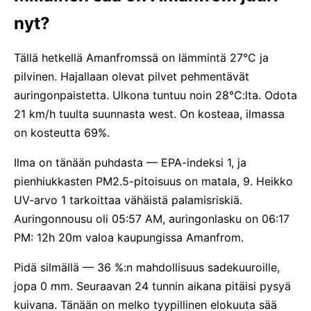
nyt?
Tällä hetkellä Amanfromssä on lämmintä 27°C ja
pilvinen. Hajallaan olevat pilvet pehmentävät
auringonpaistetta. Ulkona tuntuu noin 28°C:lta. Odota
21 km/h tuulta suunnasta west. On kosteaa, ilmassa
on kosteutta 69%.
Ilma on tänään puhdasta — EPA-indeksi 1, ja
pienhiukkasten PM2.5-pitoisuus on matala, 9. Heikko
UV-arvo 1 tarkoittaa vähäistä palamisriskiä.
Auringonnousu oli 05:57 AM, auringonlasku on 06:17
PM: 12h 20m valoa kaupungissa Amanfrom.
Pidä silmällä — 36 %:n mahdollisuus sadekuuroille,
jopa 0 mm. Seuraavan 24 tunnin aikana pitäisi pysyä
kuivana. Tänään on melko tyypillinen elokuuta sää