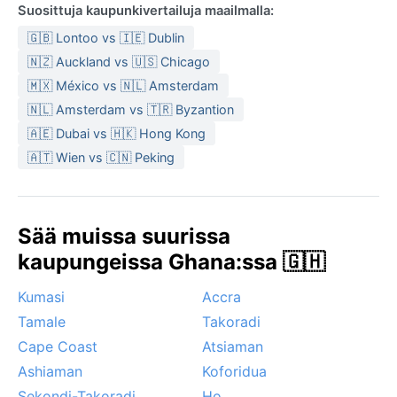
Suosittuja kaupunkivertailuja maailmalla:
🇬🇧 Lontoo vs 🇮🇪 Dublin
🇳🇿 Auckland vs 🇺🇸 Chicago
🇲🇽 México vs 🇳🇱 Amsterdam
🇳🇱 Amsterdam vs 🇹🇷 Byzantion
🇦🇪 Dubai vs 🇭🇰 Hong Kong
🇦🇹 Wien vs 🇨🇳 Peking
Sää muissa suurissa
kaupungeissa Ghana:ssa 🇬🇭
Kumasi
Accra
Tamale
Takoradi
Cape Coast
Atsiaman
Ashiaman
Koforidua
Sekondi-Takoradi
Ho