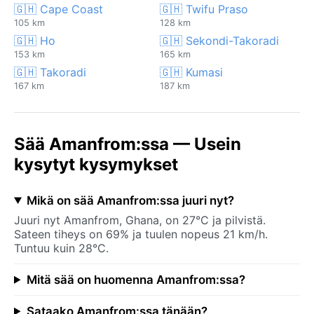
🇬🇭 Cape Coast
🇬🇭 Twifu Praso
105 km
128 km
🇬🇭 Ho
🇬🇭 Sekondi-Takoradi
153 km
165 km
🇬🇭 Takoradi
🇬🇭 Kumasi
167 km
187 km
Sää Amanfrom:ssa — Usein
kysytyt kysymykset
Mikä on sää Amanfrom:ssa juuri nyt?
Juuri nyt Amanfrom, Ghana, on 27°C ja pilvistä.
Sateen tiheys on 69% ja tuulen nopeus 21 km/h.
Tuntuu kuin 28°C.
Mitä sää on huomenna Amanfrom:ssa?
Sataako Amanfrom:ssa tänään?