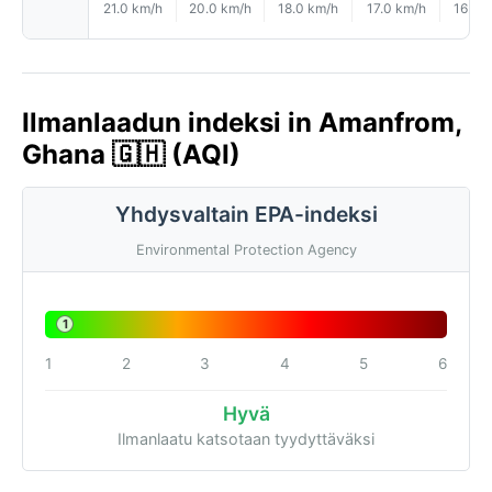
21.0 km/h
20.0 km/h
18.0 km/h
17.0 km/h
16.0 
Ilmanlaadun indeksi in Amanfrom,
Ghana 🇬🇭 (AQI)
Yhdysvaltain EPA-indeksi
Environmental Protection Agency
1
1
2
3
4
5
6
Hyvä
Ilmanlaatu katsotaan tyydyttäväksi