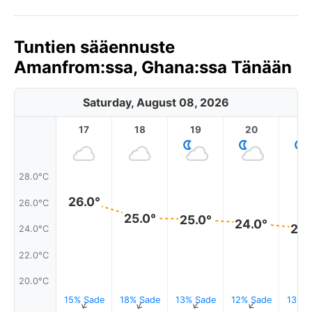
Tuntien sääennuste
Amanfrom:ssa, Ghana:ssa Tänään
Saturday, August 08, 2026
17
18
19
20
2
28.0°C
26.0°
26.0°C
25.0°
25.0°
24.0°
24.
24.0°C
22.0°C
20.0°C
15% Sade
18% Sade
13% Sade
12% Sade
13% S
↑
↑
↑
↑