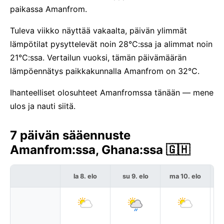
paikassa Amanfrom.
Tuleva viikko näyttää vakaalta, päivän ylimmät
lämpötilat pysyttelevät noin 28°C:ssa ja alimmat noin
21°C:ssa. Vertailun vuoksi, tämän päivämäärän
lämpöennätys paikkakunnalla Amanfrom on 32°C.
Ihanteelliset olosuhteet Amanfromssa tänään — mene
ulos ja nauti siitä.
7 päivän sääennuste
Amanfrom:ssa, Ghana:ssa 🇬🇭
la 8. elo
su 9. elo
ma 10. elo