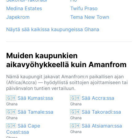
Medina Estates
Twifu Praso
Japekrom
Tema New Town
Näytä sää kaikissa kaupungeissa Ghana
Muiden kaupunkien
aikavyöhykkeellä kuin Amanfrom
Nämä kaupungit jakavat Amanfrom:n paikallisen ajan
(Africa/Accra) — hyödyllistä soittojen ajoittamiseen tai
päivänvalon tuntien vertailuun.
🇬🇭 Sää Kumasi:ssa
🇬🇭 Sää Accra:ssa
Ghana
Ghana
🇬🇭 Sää Tamale:ssa
🇬🇭 Sää Takoradi:ssa
Ghana
Ghana
🇬🇭 Sää Cape
🇬🇭 Sää Atsiaman:ssa
Coast:ssa
Ghana
Ghana