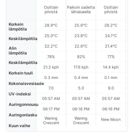
Osittain
Paikoin sadetta
Osittain
pilvistä
lähialueella
pilvistä
Korkein
28.9°C
25.6°C
28.2°C
lämpötila
25.0°C
23.8°C
24.1°C
Keskilämpötila
22.2°C
22.6°C
21.4°C
Alin
lämpötila
78%
82%
77%
Keskilämpötila
21.2 kph
17.6 kph
14.4 kph
Korkein tuuli
0.3 mm
0.4 mm
0.1 mm
Kokonaisvesisade
7.0
5.0
9.0
UV-indeksi
05:57 AM
05:57 AM
05:57 AM
Auringonnousu
06:17 PM
06:16 PM
06:16 PM
Auringonlasku
Waning
Waning
New Moon
N
Crescent
Crescent
Kuun vaihe