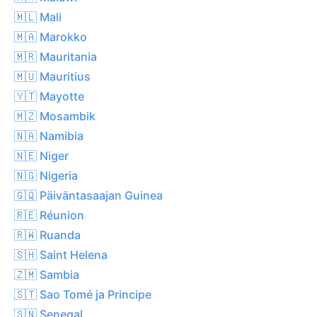
🇲🇱 Mali
🇲🇦 Marokko
🇲🇷 Mauritania
🇲🇺 Mauritius
🇾🇹 Mayotte
🇲🇿 Mosambik
🇳🇦 Namibia
🇳🇪 Niger
🇳🇬 Nigeria
🇬🇶 Päiväntasaajan Guinea
🇷🇪 Réunion
🇷🇼 Ruanda
🇸🇭 Saint Helena
🇿🇲 Sambia
🇸🇹 Sao Tomé ja Principe
🇸🇳 Senegal