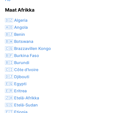
Maat Afrikka
🇩🇿 Algeria
🇦🇴 Angola
🇧🇯 Benin
🇧🇼 Botswana
🇨🇬 Brazzavillen Kongo
🇧🇫 Burkina Faso
🇧🇮 Burundi
🇨🇮 Côte d’Ivoire
🇩🇯 Djibouti
🇪🇬 Egypti
🇪🇷 Eritrea
🇿🇦 Etelä-Afrikka
🇸🇸 Etelä-Sudan
🇪🇹 Etiopia