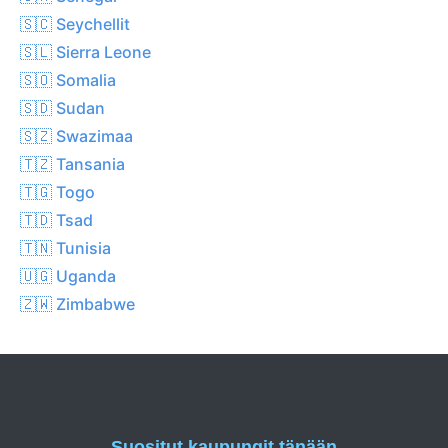
🇸🇨 Seychellit
🇸🇱 Sierra Leone
🇸🇴 Somalia
🇸🇩 Sudan
🇸🇿 Swazimaa
🇹🇿 Tansania
🇹🇬 Togo
🇹🇩 Tsad
🇹🇳 Tunisia
🇺🇬 Uganda
🇿🇼 Zimbabwe
Suositut kaupungit tänään