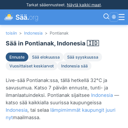
Tarkat sääennusteet
.
Näytä kaikki maat
.
☰
Sää.
org
🌐
toisiin
>
Indonesia
>
Pontianak
Sää in Pontianak, Indonesia 🇮🇩
Ennuste
Sää elokuussa
Sää syyskuussa
Vuosittaiset keskiarvot
Indonesia sää
Live-sää Pontianak:ssa, tällä hetkellä 32°C ja
savusumua. Katso 7 päivän ennuste, tunti- ja
ilmanlaatuindeksi. Pontianak sijaitsee
Indonesia
—
katso sää kaikkialla suurissa kaupungeissa
Indonesia
, tai selaa
lämpimimmät kaupungit juuri
nyt
maailmassa.