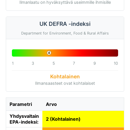
Ilmanlaatu on hyväksyttävä useimmille ihmisille
UK DEFRA -indeksi
Department for Environment, Food & Rural Affairs
4
1
3
5
7
9
10
Kohtalainen
Ilmansaasteet ovat kohtalaiset
Parametri
Arvo
Yhdysvaltain
2 (Kohtalainen)
EPA-indeksi: