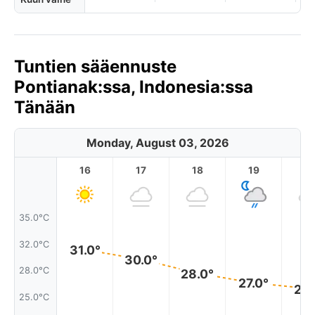
Tuntien sääennuste
Pontianak:ssa, Indonesia:ssa
Tänään
Monday, August 03, 2026
16
17
18
19
2
35.0°C
32.0°C
31.0°
30.0°
28.0°C
28.0°
27.0°
26.
25.0°C