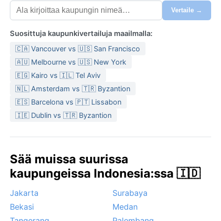
Vertaile →
Suosittuja kaupunkivertailuja maailmalla:
🇨🇦 Vancouver vs 🇺🇸 San Francisco
🇦🇺 Melbourne vs 🇺🇸 New York
🇪🇬 Kairo vs 🇮🇱 Tel Aviv
🇳🇱 Amsterdam vs 🇹🇷 Byzantion
🇪🇸 Barcelona vs 🇵🇹 Lissabon
🇮🇪 Dublin vs 🇹🇷 Byzantion
Sää muissa suurissa
kaupungeissa Indonesia:ssa 🇮🇩
Jakarta
Surabaya
Bekasi
Medan
Tangerang
Palembang