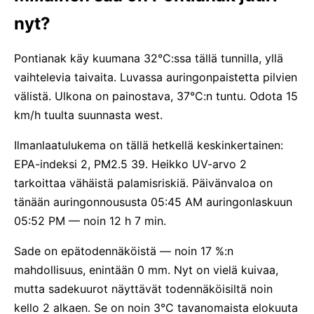
nyt?
Pontianak käy kuumana 32°C:ssa tällä tunnilla, yllä
vaihtelevia taivaita. Luvassa auringonpaistetta pilvien
välistä. Ulkona on painostava, 37°C:n tuntu. Odota 15
km/h tuulta suunnasta west.
Ilmanlaatulukema on tällä hetkellä keskinkertainen:
EPA-indeksi 2, PM2.5 39. Heikko UV-arvo 2
tarkoittaa vähäistä palamisriskiä. Päivänvaloa on
tänään auringonnoususta 05:45 AM auringonlaskuun
05:52 PM — noin 12 h 7 min.
Sade on epätodennäköistä — noin 17 %:n
mahdollisuus, enintään 0 mm. Nyt on vielä kuivaa,
mutta sadekuurot näyttävät todennäköisiltä noin
kello 2 alkaen. Se on noin 3°C tavanomaista elokuuta