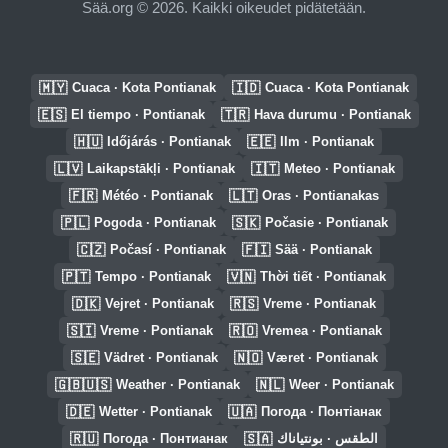
Sää.org © 2026. Kaikki oikeudet pidätetään.
🇲🇾
🇮🇩
Cuaca · Kota Pontianak
Cuaca · Kota Pontianak
🇪🇸
🇹🇷
El tiempo · Pontianak
Hava durumu · Pontianak
🇭🇺
🇪🇪
Időjárás · Pontianak
Ilm · Pontianak
🇱🇻
🇮🇹
Laikapstākļi · Pontianak
Meteo · Pontianak
🇫🇷
🇱🇹
Météo · Pontianak
Oras · Pontianakas
🇵🇱
🇸🇰
Pogoda · Pontianak
Počasie · Pontianak
🇨🇿
🇫🇮
Počasí · Pontianak
Sää · Pontianak
🇵🇹
🇻🇳
Tempo · Pontianak
Thời tiết · Pontianak
🇩🇰
🇷🇸
Vejret · Pontianak
Vreme · Pontianak
🇸🇮
🇷🇴
Vreme · Pontianak
Vremea · Pontianak
🇸🇪
🇳🇴
Vädret · Pontianak
Været · Pontianak
🇬🇧🇺🇸
🇳🇱
Weather · Pontianak
Weer · Pontianak
🇩🇪
🇺🇦
Wetter · Pontianak
Погода · Понтіанак
🇷🇺
🇸🇦
Погода · Понтианак
الطقس · بونتياناك