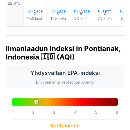
22.0°C
5% Sade
7% Sade
11% Sade
0.0 mm
16% S
↑
↑
↑
↑
14.0 km/h
11.0 km/h
9.0 km/h
7.0 km/h
5.0 k
Ilmanlaadun indeksi in Pontianak,
Indonesia 🇮🇩 (AQI)
Yhdysvaltain EPA-indeksi
Environmental Protection Agency
2
1
2
3
4
5
6
Kohtalainen