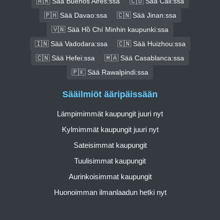
🇦🇷 Sää Buenos Aires:ssa
🇨🇴 Sää Cali:ssa
🇵🇭 Sää Davao:ssa
🇨🇳 Sää Jinan:ssa
🇻🇳 Sää Hồ Chí Minhin kaupunki:ssa
🇮🇳 Sää Vadodara:ssa
🇨🇳 Sää Huizhou:ssa
🇨🇳 Sää Hefei:ssa
🇲🇦 Sää Casablanca:ssa
🇵🇰 Sää Rawalpindi:ssa
Sääilmiöt ääripäissään
Lämpimimmät kaupungit juuri nyt
Kylmimmät kaupungit juuri nyt
Sateisimmat kaupungit
Tuulisimmat kaupungit
Aurinkoisimmat kaupungit
Huonoimman ilmanlaadun hetki nyt