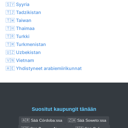
🇸🇾 Syyria
🇹🇯 Tadzikistan
🇹🇼 Taiwan
🇹🇭 Thaimaa
🇹🇷 Turkki
🇹🇲 Turkmenistan
🇺🇿 Uzbekistan
🇻🇳 Vietnam
🇦🇪 Yhdistyneet arabiemiirikunnat
Suositut kaupungit tänään
🇦🇷 Sää Córdoba:ssa
🇿🇦 Sää Soweto:ssa