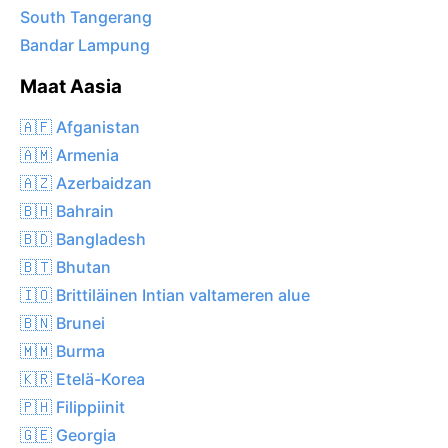
South Tangerang
Bandar Lampung
Maat Aasia
🇦🇫 Afganistan
🇦🇲 Armenia
🇦🇿 Azerbaidzan
🇧🇭 Bahrain
🇧🇩 Bangladesh
🇧🇹 Bhutan
🇮🇴 Brittiläinen Intian valtameren alue
🇧🇳 Brunei
🇲🇲 Burma
🇰🇷 Etelä-Korea
🇵🇭 Filippiinit
🇬🇪 Georgia