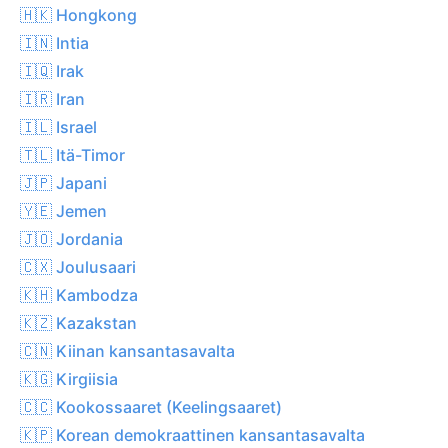
🇭🇰 Hongkong
🇮🇳 Intia
🇮🇶 Irak
🇮🇷 Iran
🇮🇱 Israel
🇹🇱 Itä-Timor
🇯🇵 Japani
🇾🇪 Jemen
🇯🇴 Jordania
🇨🇽 Joulusaari
🇰🇭 Kambodza
🇰🇿 Kazakstan
🇨🇳 Kiinan kansantasavalta
🇰🇬 Kirgiisia
🇨🇨 Kookossaaret (Keelingsaaret)
🇰🇵 Korean demokraattinen kansantasavalta