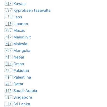
🇰🇼 Kuwait
🇨🇾 Kyproksen tasavalta
🇱🇦 Laos
🇱🇧 Libanon
🇲🇴 Macao
🇲🇻 Malediivit
🇲🇾 Malesia
🇲🇳 Mongolia
🇳🇵 Nepal
🇴🇲 Oman
🇵🇰 Pakistan
🇵🇸 Palestiina
🇶🇦 Qatar
🇸🇦 Saudi-Arabia
🇸🇬 Singapore
🇱🇰 Sri Lanka