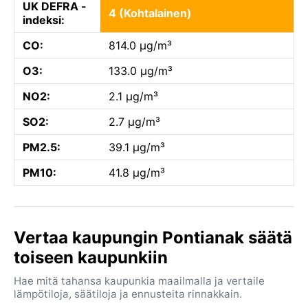
UK DEFRA -
4 (Kohtalainen)
indeksi:
CO:
814.0 µg/m³
O3:
133.0 µg/m³
NO2:
2.1 µg/m³
SO2:
2.7 µg/m³
PM2.5:
39.1 µg/m³
PM10:
41.8 µg/m³
Vertaa kaupungin Pontianak säätä
toiseen kaupunkiin
Hae mitä tahansa kaupunkia maailmalla ja vertaile
lämpötiloja, säätiloja ja ennusteita rinnakkain.