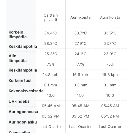
Osittain
Aurinkoista
Aurinkoista
A
pilvistä
Korkein
34.4°C
33.7°C
33.5°C
lämpötila
28.3°C
27.9°C
27.7°C
Keskilämpötila
25.3°C
24.1°C
23.9°C
Alin
lämpötila
75%
77%
75%
Keskilämpötila
14.8 kph
16.6 kph
15.8 kph
Korkein tuuli
0.1 mm
0.3 mm
0.1 mm
Kokonaisvesisade
10.0
11.0
10.0
UV-indeksi
05:45 AM
05:45 AM
05:45 AM
0
Auringonnousu
05:52 PM
05:52 PM
05:52 PM
Auringonlasku
Last Quarter
Last Quarter
Last Quarter
La
Kuun vaihe