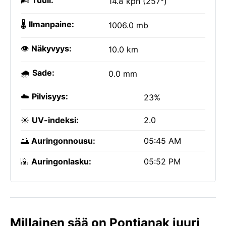
🌬️
Tuuli:
14.8 kph (257°)
🌡️
Ilmanpaine:
1006.0 mb
👁️
Näkyvyys:
10.0 km
🌧️
Sade:
0.0 mm
☁️
Pilvisyys:
23%
☀️
UV-indeksi:
2.0
🌅
Auringonnousu:
05:45 AM
🌇
Auringonlasku:
05:52 PM
Millainen sää on Pontianak juuri