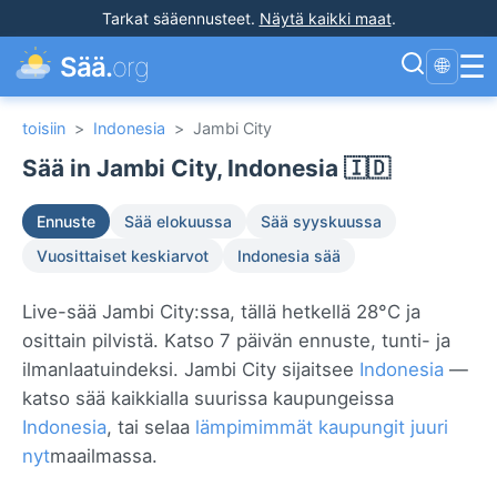
Tarkat sääennusteet
.
Näytä kaikki maat
.
☰
Sää.
org
🌐
toisiin
>
Indonesia
>
Jambi City
Sää in Jambi City, Indonesia 🇮🇩
Ennuste
Sää elokuussa
Sää syyskuussa
Vuosittaiset keskiarvot
Indonesia sää
Live-sää Jambi City:ssa, tällä hetkellä 28°C ja
osittain pilvistä. Katso 7 päivän ennuste, tunti- ja
ilmanlaatuindeksi. Jambi City sijaitsee
Indonesia
—
katso sää kaikkialla suurissa kaupungeissa
Indonesia
, tai selaa
lämpimimmät kaupungit juuri
nyt
maailmassa.