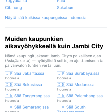
Yogyakarta
Palu
Cibinong
Sukabumi
Näytä sää kaikissa kaupungeissa Indonesia
Muiden kaupunkien
aikavyöhykkeellä kuin Jambi City
Nämä kaupungit jakavat Jambi City:n paikallisen ajan
(Asia/Jakarta) — hyödyllistä soittojen ajoittamiseen tai
päivänvalon tuntien vertailuun.
🇮🇩 Sää Jakarta:ssa
🇮🇩 Sää Surabaya:ssa
Indonesia
Indonesia
🇮🇩 Sää Bekasi:ssa
🇮🇩 Sää Medan:ssa
Indonesia
Indonesia
🇮🇩 Sää Tangerang:ssa
🇮🇩 Sää Palembang:ssa
Indonesia
Indonesia
🇮🇩 Sää Semarang:ssa
🇮🇩 Sää South
Tangerang:ssa
Indonesia