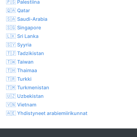
🇵🇸 Palestiina
🇶🇦 Qatar
🇸🇦 Saudi-Arabia
🇸🇬 Singapore
🇱🇰 Sri Lanka
🇸🇾 Syyria
🇹🇯 Tadzikistan
🇹🇼 Taiwan
🇹🇭 Thaimaa
🇹🇷 Turkki
🇹🇲 Turkmenistan
🇺🇿 Uzbekistan
🇻🇳 Vietnam
🇦🇪 Yhdistyneet arabiemiirikunnat