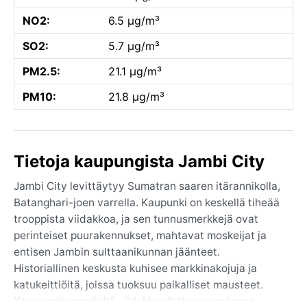
NO2:
6.5 µg/m³
SO2:
5.7 µg/m³
PM2.5:
21.1 µg/m³
PM10:
21.8 µg/m³
Tietoja kaupungista Jambi City
Jambi City levittäytyy Sumatran saaren itärannikolla,
Batanghari-joen varrella. Kaupunki on keskellä tiheää
trooppista viidakkoa, ja sen tunnusmerkkejä ovat
perinteiset puurakennukset, mahtavat moskeijat ja
entisen Jambin sulttaanikunnan jäänteet.
Historiallinen keskusta kuhisee markkinakojuja ja
katukeittiöitä, joissa tuoksuu paikalliset mausteet.
Kaupungin ympärillä viidakko ulottuu sumuisena