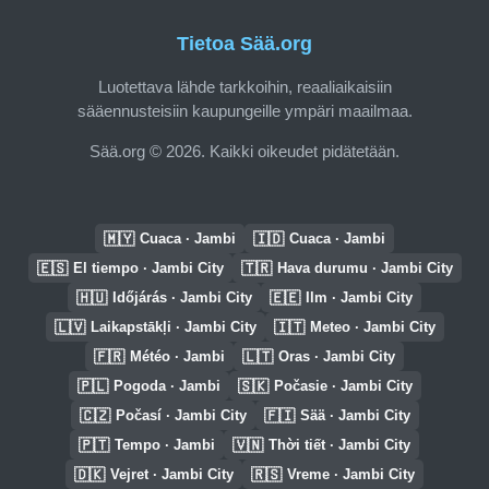
Tietoa Sää.org
Luotettava lähde tarkkoihin, reaaliaikaisiin
sääennusteisiin kaupungeille ympäri maailmaa.
Sää.org © 2026. Kaikki oikeudet pidätetään.
🇲🇾
🇮🇩
Cuaca · Jambi
Cuaca · Jambi
🇪🇸
🇹🇷
El tiempo · Jambi City
Hava durumu · Jambi City
🇭🇺
🇪🇪
Időjárás · Jambi City
Ilm · Jambi City
🇱🇻
🇮🇹
Laikapstākļi · Jambi City
Meteo · Jambi City
🇫🇷
🇱🇹
Météo · Jambi
Oras · Jambi City
🇵🇱
🇸🇰
Pogoda · Jambi
Počasie · Jambi City
🇨🇿
🇫🇮
Počasí · Jambi City
Sää · Jambi City
🇵🇹
🇻🇳
Tempo · Jambi
Thời tiết · Jambi City
🇩🇰
🇷🇸
Vejret · Jambi City
Vreme · Jambi City