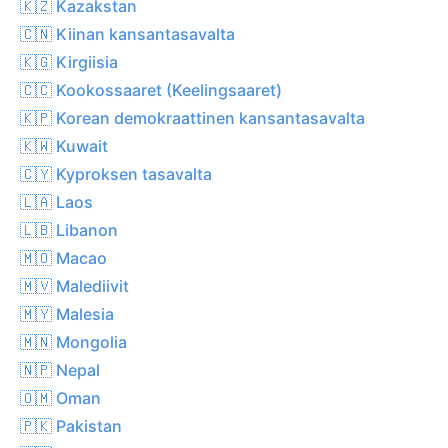
🇰🇿 Kazakstan
🇨🇳 Kiinan kansantasavalta
🇰🇬 Kirgiisia
🇨🇨 Kookossaaret (Keelingsaaret)
🇰🇵 Korean demokraattinen kansantasavalta
🇰🇼 Kuwait
🇨🇾 Kyproksen tasavalta
🇱🇦 Laos
🇱🇧 Libanon
🇲🇴 Macao
🇲🇻 Malediivit
🇲🇾 Malesia
🇲🇳 Mongolia
🇳🇵 Nepal
🇴🇲 Oman
🇵🇰 Pakistan