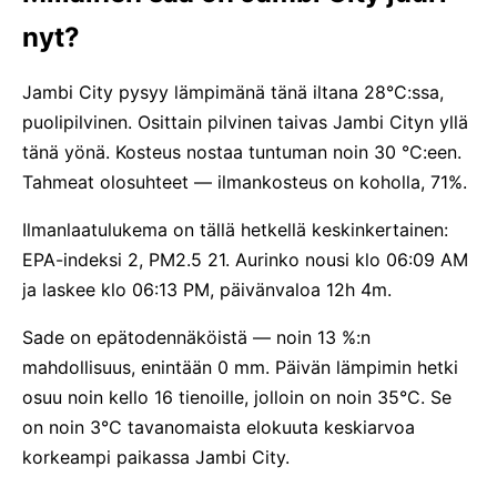
nyt?
Jambi City pysyy lämpimänä tänä iltana 28°C:ssa,
puolipilvinen. Osittain pilvinen taivas Jambi Cityn yllä
tänä yönä. Kosteus nostaa tuntuman noin 30 °C:een.
Tahmeat olosuhteet — ilmankosteus on koholla, 71%.
Ilmanlaatulukema on tällä hetkellä keskinkertainen:
EPA-indeksi 2, PM2.5 21. Aurinko nousi klo 06:09 AM
ja laskee klo 06:13 PM, päivänvaloa 12h 4m.
Sade on epätodennäköistä — noin 13 %:n
mahdollisuus, enintään 0 mm. Päivän lämpimin hetki
osuu noin kello 16 tienoille, jolloin on noin 35°C. Se
on noin 3°C tavanomaista elokuuta keskiarvoa
korkeampi paikassa Jambi City.