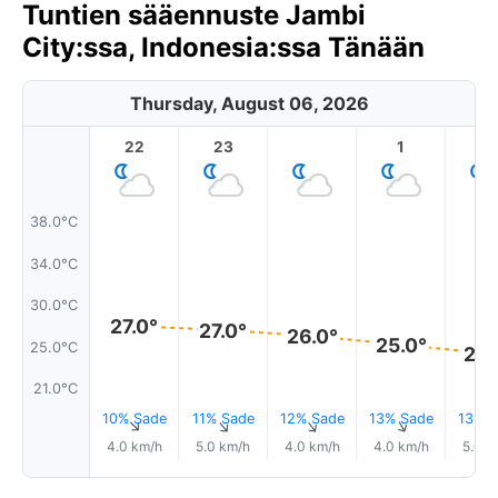
Tuntien sääennuste Jambi
City:ssa, Indonesia:ssa Tänään
Thursday, August 06, 2026
22
23
1
2
38.0°C
34.0°C
30.0°C
27.0°
27.0°
26.0°
25.0°
25.0°C
24.
21.0°C
10% Sade
11% Sade
12% Sade
13% Sade
13% S
↑
↑
↑
↑
4.0 km/h
5.0 km/h
4.0 km/h
4.0 km/h
5.0 k