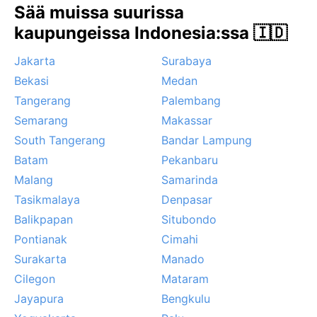
Sää muissa suurissa
trooppista lämpöä ja satunnaisia virkistäviä
kaupungeissa Indonesia:ssa 🇮🇩
sadekuuroja – osa paikallista arkea.
Jakarta
Surabaya
Bekasi
Medan
Tangerang
Palembang
Semarang
Makassar
South Tangerang
Bandar Lampung
Batam
Pekanbaru
Malang
Samarinda
Tasikmalaya
Denpasar
Balikpapan
Situbondo
Pontianak
Cimahi
Surakarta
Manado
Cilegon
Mataram
Jayapura
Bengkulu