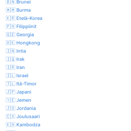
🇧🇳 Brunei
🇲🇲 Burma
🇰🇷 Etelä-Korea
🇵🇭 Filippiinit
🇬🇪 Georgia
🇭🇰 Hongkong
🇮🇳 Intia
🇮🇶 Irak
🇮🇷 Iran
🇮🇱 Israel
🇹🇱 Itä-Timor
🇯🇵 Japani
🇾🇪 Jemen
🇯🇴 Jordania
🇨🇽 Joulusaari
🇰🇭 Kambodza