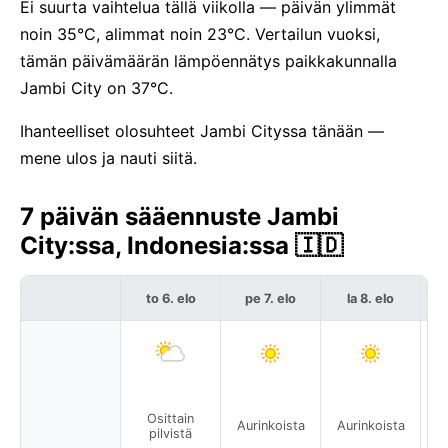
Ei suurta vaihtelua tällä viikolla — päivän ylimmät
noin 35°C, alimmat noin 23°C. Vertailun vuoksi,
tämän päivämäärän lämpöennätys paikkakunnalla
Jambi City on 37°C.
Ihanteelliset olosuhteet Jambi Cityssa tänään —
mene ulos ja nauti siitä.
7 päivän sääennuste Jambi
City:ssa, Indonesia:ssa 🇮🇩
to 6. elo
pe 7. elo
la 8. elo
Osittain
Aurinkoista
Aurinkoista
pilvistä