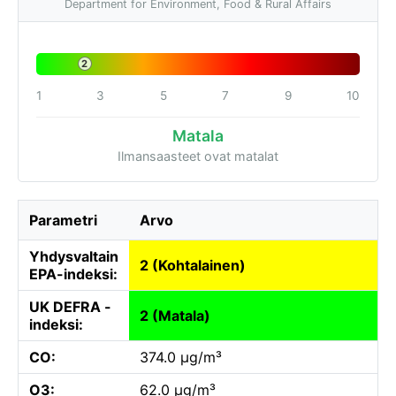
Department for Environment, Food & Rural Affairs
2
1
3
5
7
9
10
Matala
Ilmansaasteet ovat matalat
Parametri
Arvo
Yhdysvaltain
2 (Kohtalainen)
EPA-indeksi:
UK DEFRA -
2 (Matala)
indeksi:
CO:
374.0 µg/m³
O3:
62.0 µg/m³