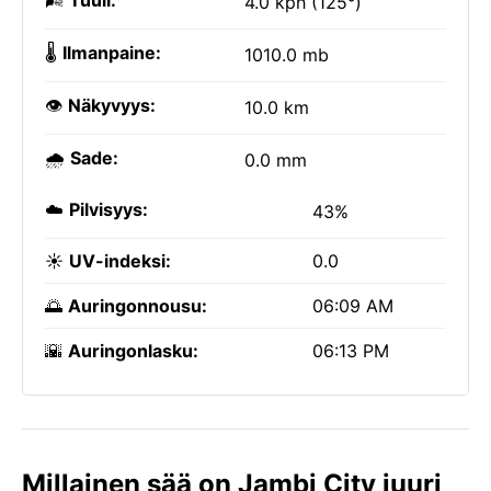
🌬️
Tuuli:
4.0 kph (125°)
🌡️
Ilmanpaine:
1010.0 mb
👁️
Näkyvyys:
10.0 km
🌧️
Sade:
0.0 mm
☁️
Pilvisyys:
43%
☀️
UV-indeksi:
0.0
🌅
Auringonnousu:
06:09 AM
🌇
Auringonlasku:
06:13 PM
Millainen sää on Jambi City juuri