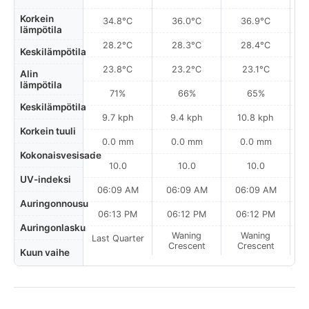
Korkein
34.8°C
36.0°C
36.9°C
lämpötila
28.2°C
28.3°C
28.4°C
Keskilämpötila
23.8°C
23.2°C
23.1°C
Alin
lämpötila
71%
66%
65%
Keskilämpötila
9.7 kph
9.4 kph
10.8 kph
Korkein tuuli
0.0 mm
0.0 mm
0.0 mm
Kokonaisvesisade
10.0
10.0
10.0
UV-indeksi
06:09 AM
06:09 AM
06:09 AM
0
Auringonnousu
06:13 PM
06:12 PM
06:12 PM
Auringonlasku
Waning
Waning
Last Quarter
Crescent
Crescent
Kuun vaihe