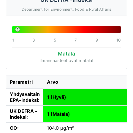
Department for Environment, Food & Rural Affairs
1
1
3
5
7
9
10
Matala
Ilmansaasteet ovat matalat
Parametri
Arvo
Yhdysvaltain
1 (Hyvä)
EPA-indeksi:
UK DEFRA -
1 (Matala)
indeksi:
CO:
104.0 µg/m³