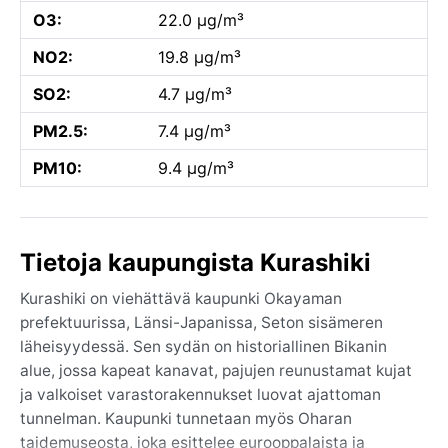
O3:
22.0 µg/m³
NO2:
19.8 µg/m³
SO2:
4.7 µg/m³
PM2.5:
7.4 µg/m³
PM10:
9.4 µg/m³
Tietoja kaupungista Kurashiki
Kurashiki on viehättävä kaupunki Okayaman
prefektuurissa, Länsi-Japanissa, Seton sisämeren
läheisyydessä. Sen sydän on historiallinen Bikanin
alue, jossa kapeat kanavat, pajujen reunustamat kujat
ja valkoiset varastorakennukset luovat ajattoman
tunnelman. Kaupunki tunnetaan myös Oharan
taidemuseosta, joka esittelee eurooppalaista ja