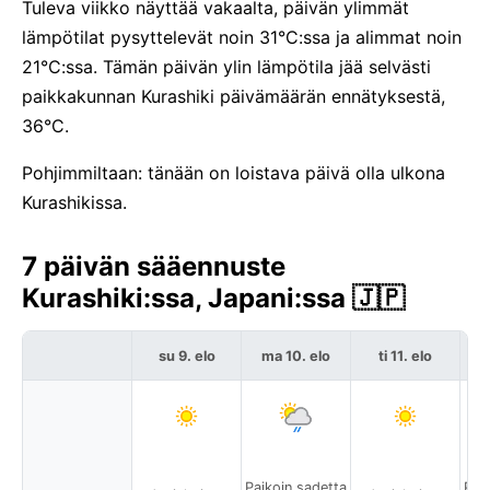
Tuleva viikko näyttää vakaalta, päivän ylimmät
lämpötilat pysyttelevät noin 31°C:ssa ja alimmat noin
21°C:ssa. Tämän päivän ylin lämpötila jää selvästi
paikkakunnan Kurashiki päivämäärän ennätyksestä,
36°C.
Pohjimmiltaan: tänään on loistava päivä olla ulkona
Kurashikissa.
7 päivän sääennuste
Kurashiki:ssa, Japani:ssa 🇯🇵
su 9. elo
ma 10. elo
ti 11. elo
k
Paikoin sadetta
Pai