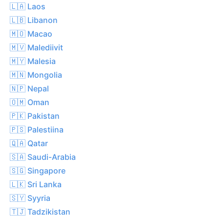
🇱🇦 Laos
🇱🇧 Libanon
🇲🇴 Macao
🇲🇻 Malediivit
🇲🇾 Malesia
🇲🇳 Mongolia
🇳🇵 Nepal
🇴🇲 Oman
🇵🇰 Pakistan
🇵🇸 Palestiina
🇶🇦 Qatar
🇸🇦 Saudi-Arabia
🇸🇬 Singapore
🇱🇰 Sri Lanka
🇸🇾 Syyria
🇹🇯 Tadzikistan