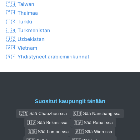
🇹🇼 Taiwan
🇹🇭 Thaimaa
🇹🇷 Turkki
🇹🇲 Turkmenistan
🇺🇿 Uzbekistan
🇻🇳 Vietnam
🇦🇪 Yhdistyneet arabiemiirikunnat
Suositut kaupungit tänään
🇨🇳 Sää Chaozhou:ssa
🇨🇳 Sää Nanchang:ssa
🇮🇩 Sää Bekasi:ssa
🇲🇦 Sää Rabat:ssa
🇬🇧 Sää Lontoo:ssa
🇦🇹 Sää Wien:ssa