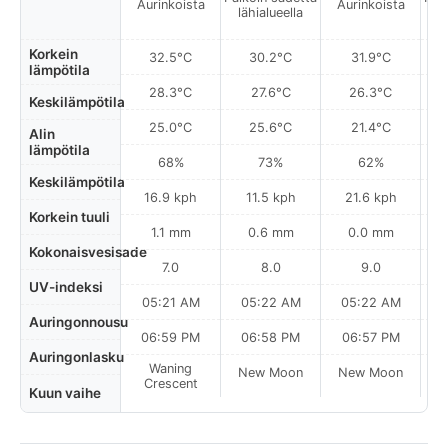
Aurinkoista
Aurinkoista
lähialueella
l
Korkein
32.5°C
30.2°C
31.9°C
lämpötila
28.3°C
27.6°C
26.3°C
Keskilämpötila
25.0°C
25.6°C
21.4°C
Alin
lämpötila
68%
73%
62%
Keskilämpötila
16.9 kph
11.5 kph
21.6 kph
Korkein tuuli
1.1 mm
0.6 mm
0.0 mm
Kokonaisvesisade
7.0
8.0
9.0
UV-indeksi
05:21 AM
05:22 AM
05:22 AM
0
Auringonnousu
06:59 PM
06:58 PM
06:57 PM
Auringonlasku
Waning
New Moon
New Moon
N
Crescent
Kuun vaihe