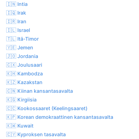
🇮🇳 Intia
🇮🇶 Irak
🇮🇷 Iran
🇮🇱 Israel
🇹🇱 Itä-Timor
🇾🇪 Jemen
🇯🇴 Jordania
🇨🇽 Joulusaari
🇰🇭 Kambodza
🇰🇿 Kazakstan
🇨🇳 Kiinan kansantasavalta
🇰🇬 Kirgiisia
🇨🇨 Kookossaaret (Keelingsaaret)
🇰🇵 Korean demokraattinen kansantasavalta
🇰🇼 Kuwait
🇨🇾 Kyproksen tasavalta