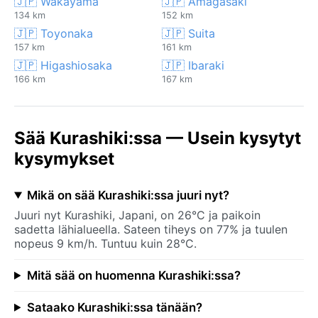
🇯🇵 Wakayama
🇯🇵 Amagasaki
134 km
152 km
🇯🇵 Toyonaka
🇯🇵 Suita
157 km
161 km
🇯🇵 Higashiosaka
🇯🇵 Ibaraki
166 km
167 km
Sää Kurashiki:ssa — Usein kysytyt
kysymykset
Mikä on sää Kurashiki:ssa juuri nyt?
Juuri nyt Kurashiki, Japani, on 26°C ja paikoin
sadetta lähialueella. Sateen tiheys on 77% ja tuulen
nopeus 9 km/h. Tuntuu kuin 28°C.
Mitä sää on huomenna Kurashiki:ssa?
Sataako Kurashiki:ssa tänään?