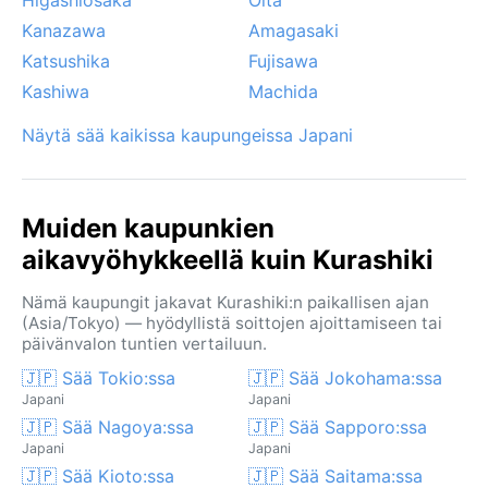
Kanazawa
Amagasaki
Katsushika
Fujisawa
Kashiwa
Machida
Näytä sää kaikissa kaupungeissa Japani
Muiden kaupunkien
aikavyöhykkeellä kuin Kurashiki
Nämä kaupungit jakavat Kurashiki:n paikallisen ajan
(Asia/Tokyo) — hyödyllistä soittojen ajoittamiseen tai
päivänvalon tuntien vertailuun.
🇯🇵 Sää Tokio:ssa
🇯🇵 Sää Jokohama:ssa
Japani
Japani
🇯🇵 Sää Nagoya:ssa
🇯🇵 Sää Sapporo:ssa
Japani
Japani
🇯🇵 Sää Kioto:ssa
🇯🇵 Sää Saitama:ssa