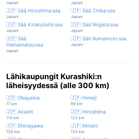
Japani
Japani
🇯🇵 Sää Hiroshima:ssa
🇯🇵 Sää Chiba:ssa
Japani
Japani
🇯🇵 Sää Kitakyūshū:ssa
🇯🇵 Sää Niigata:ssa
Japani
Japani
🇯🇵 Sää
🇯🇵 Sää Kumamoto:ssa
Hamamatsu:ssa
Japani
Japani
Lähikaupungit Kurashiki:n
läheisyydessä (alle 300 km)
🇯🇵 Okayama
🇯🇵 Himeji
17 km
89 km
🇯🇵 Akashi
🇯🇵 Hiroshima
114 km
122 km
🇯🇵 Shinagawa
🇯🇵 Minato
126 km
133 km