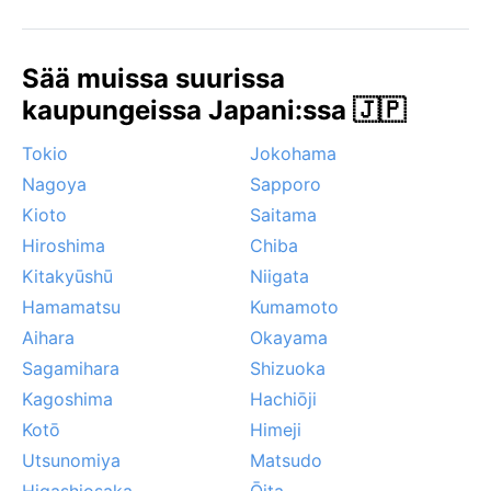
lämpötilat ovat miellyttäviä, sateet vähäisempiä ja
taivaalla kukkivat kirsikan- tai vaahteranlehdet.
Sää muissa suurissa
Kesällä ja alkusyksystä trooppiset taifuunit tuovat
rankkasateita ja kovia tuulia, ja talvella sumu voi
kaupungeissa Japani:ssa 🇯🇵
ajoittain laskeutua kanavien ylle. Kaiken kaikkiaan
Tokio
Jokohama
Kurashiki tarjoaa leudon ilmaston eri vuodenaikoina,
mutta kevät ja syksy takaavat mukavimman oleskelun
Nagoya
Sapporo
ilman äärimmäisyyksiä.
Kioto
Saitama
Hiroshima
Chiba
Kitakyūshū
Niigata
Hamamatsu
Kumamoto
Aihara
Okayama
Sagamihara
Shizuoka
Kagoshima
Hachiōji
Kotō
Himeji
Utsunomiya
Matsudo
Higashiosaka
Ōita