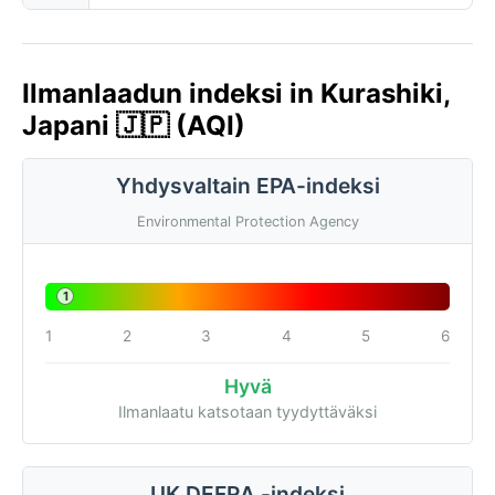
Ilmanlaadun indeksi in Kurashiki,
Japani 🇯🇵 (AQI)
Yhdysvaltain EPA-indeksi
Environmental Protection Agency
1
1
2
3
4
5
6
Hyvä
Ilmanlaatu katsotaan tyydyttäväksi
UK DEFRA -indeksi