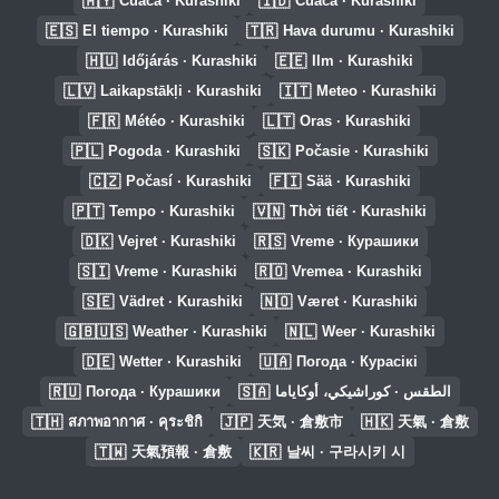
🇲🇾
🇮🇩
Cuaca · Kurashiki
Cuaca · Kurashiki
🇪🇸
🇹🇷
El tiempo · Kurashiki
Hava durumu · Kurashiki
🇭🇺
🇪🇪
Időjárás · Kurashiki
Ilm · Kurashiki
🇱🇻
🇮🇹
Laikapstākļi · Kurashiki
Meteo · Kurashiki
🇫🇷
🇱🇹
Météo · Kurashiki
Oras · Kurashiki
🇵🇱
🇸🇰
Pogoda · Kurashiki
Počasie · Kurashiki
🇨🇿
🇫🇮
Počasí · Kurashiki
Sää · Kurashiki
🇵🇹
🇻🇳
Tempo · Kurashiki
Thời tiết · Kurashiki
🇩🇰
🇷🇸
Vejret · Kurashiki
Vreme · Курашики
🇸🇮
🇷🇴
Vreme · Kurashiki
Vremea · Kurashiki
🇸🇪
🇳🇴
Vädret · Kurashiki
Været · Kurashiki
🇬🇧🇺🇸
🇳🇱
Weather · Kurashiki
Weer · Kurashiki
🇩🇪
🇺🇦
Wetter · Kurashiki
Погода · Курасікі
🇷🇺
🇸🇦
Погода · Курашики
الطقس · كوراشيكي، أوكاياما
🇹🇭
🇯🇵
🇭🇰
สภาพอากาศ · คุระชิกิ
天気 · 倉敷市
天氣 · 倉敷
🇹🇼
🇰🇷
天氣預報 · 倉敷
날씨 · 구라시키 시