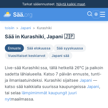
Tarkat sääennusteet
.
Näytä kaikki maat
.
☰
Sää.
org
🌐
toisiin
>
Japani
>
Kurashiki
Sää in Kurashiki, Japani 🇯🇵
Ennuste
Sää elokuussa
Sää syyskuussa
Vuosittaiset keskiarvot
Japani sää
Live-sää Kurashiki:ssa, tällä hetkellä 26°C ja paikoin
sadetta lähialueella. Katso 7 päivän ennuste, tunti-
ja ilmanlaatuindeksi. Kurashiki sijaitsee
Japani
—
katso sää kaikkialla suurissa kaupungeissa
Japani
,
tai selaa
lämpimimmät kaupungit juuri
nyt
maailmassa.