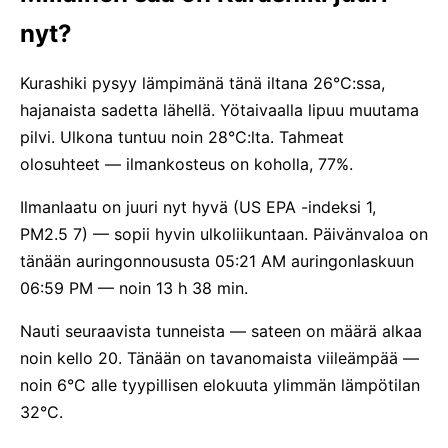
nyt?
Kurashiki pysyy lämpimänä tänä iltana 26°C:ssa,
hajanaista sadetta lähellä. Yötaivaalla lipuu muutama
pilvi. Ulkona tuntuu noin 28°C:lta. Tahmeat
olosuhteet — ilmankosteus on koholla, 77%.
Ilmanlaatu on juuri nyt hyvä (US EPA -indeksi 1,
PM2.5 7) — sopii hyvin ulkoliikuntaan. Päivänvaloa on
tänään auringonnoususta 05:21 AM auringonlaskuun
06:59 PM — noin 13 h 38 min.
Nauti seuraavista tunneista — sateen on määrä alkaa
noin kello 20. Tänään on tavanomaista viileämpää —
noin 6°C alle tyypillisen elokuuta ylimmän lämpötilan
32°C.