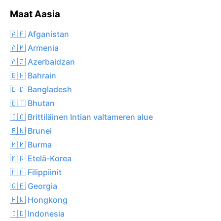
Maat Aasia
🇦🇫 Afganistan
🇦🇲 Armenia
🇦🇿 Azerbaidzan
🇧🇭 Bahrain
🇧🇩 Bangladesh
🇧🇹 Bhutan
🇮🇴 Brittiläinen Intian valtameren alue
🇧🇳 Brunei
🇲🇲 Burma
🇰🇷 Etelä-Korea
🇵🇭 Filippiinit
🇬🇪 Georgia
🇭🇰 Hongkong
🇮🇩 Indonesia