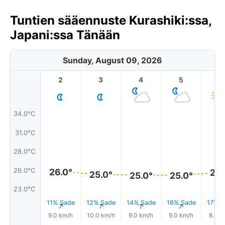
Tuntien sääennuste Kurashiki:ssa,
Japani:ssa Tänään
Sunday, August 09, 2026
2
3
4
5
6
34.0°C
31.0°C
28.0°C
26.0°C
26.0°
25.
25.0°
25.0°
25.0°
23.0°C
11% Sade
12% Sade
14% Sade
16% Sade
17% S
↑
↑
↑
↑
9.0 km/h
10.0 km/h
9.0 km/h
9.0 km/h
8.0 k