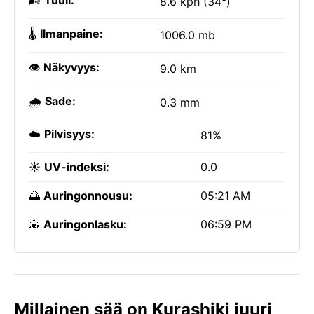
🌬️
Tuuli:
8.6 kph (34°)
🌡️
Ilmanpaine:
1006.0 mb
👁️
Näkyvyys:
9.0 km
🌧️
Sade:
0.3 mm
☁️
Pilvisyys:
81%
☀️
UV-indeksi:
0.0
🌅
Auringonnousu:
05:21 AM
🌇
Auringonlasku:
06:59 PM
Millainen sää on Kurashiki juuri