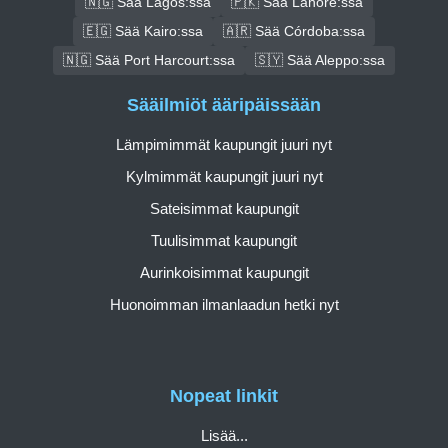
🇳🇬 Sää Lagos:ssa
🇵🇰 Sää Lahore:ssa
🇪🇬 Sää Kairo:ssa
🇦🇷 Sää Córdoba:ssa
🇳🇬 Sää Port Harcourt:ssa
🇸🇾 Sää Aleppo:ssa
Sääilmiöt ääripäissään
Lämpimimmät kaupungit juuri nyt
Kylmimmät kaupungit juuri nyt
Sateisimmat kaupungit
Tuulisimmat kaupungit
Aurinkoisimmat kaupungit
Huonoimman ilmanlaadun hetki nyt
Nopeat linkit
Lisää...