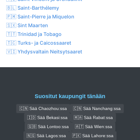
🇧🇱 Saint-Barthélemy
🇵🇲 Saint-Pierre ja Miquelon
🇸🇽 Sint Maarten
🇹🇹 Trinidad ja Tobago
🇹🇨 Turks- ja Caicossaaret
🇻🇮 Yhdysvaltain Neitsytsaaret
Suositut kaupungit tänään
🇨🇳 Sää Chaozhou:ssa
🇨🇳 Sää Nanchang:ssa
🇮🇩 Sää Bekasi:ssa
🇲🇦 Sää Rabat:ssa
🇬🇧 Sää Lontoo:ssa
🇦🇹 Sää Wien:ssa
🇳🇬 Sää Lagos:ssa
🇵🇰 Sää Lahore:ssa