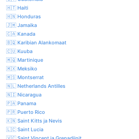
🇭🇹 Haiti
🇭🇳 Honduras
🇯🇲 Jamaika
🇨🇦 Kanada
🇧🇶 Karibian Alankomaat
🇨🇺 Kuuba
🇲🇶 Martinique
🇲🇽 Meksiko
🇲🇸 Montserrat
🇳🇱 Netherlands Antilles
🇳🇮 Nicaragua
🇵🇦 Panama
🇵🇷 Puerto Rico
🇰🇳 Saint Kitts ja Nevis
🇱🇨 Saint Lucia
🇻🇨 Saint Vincent ja Grenadiinit