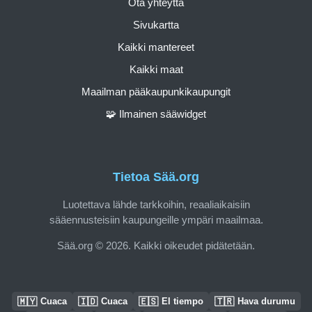
Ota yhteyttä
Sivukartta
Kaikki mantereet
Kaikki maat
Maailman pääkaupunkikaupungit
🧩 Ilmainen sääwidget
Tietoa Sää.org
Luotettava lähde tarkkoihin, reaaliaikaisiin
sääennusteisiin kaupungeille ympäri maailmaa.
Sää.org © 2026. Kaikki oikeudet pidätetään.
🇲🇾
🇮🇩
🇪🇸
🇹🇷
Cuaca
Cuaca
El tiempo
Hava durumu