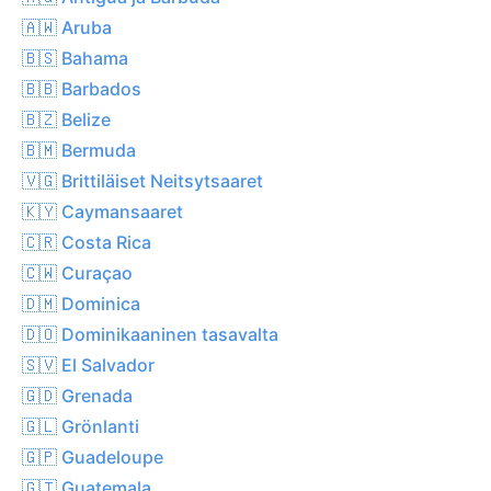
🇦🇼 Aruba
🇧🇸 Bahama
🇧🇧 Barbados
🇧🇿 Belize
🇧🇲 Bermuda
🇻🇬 Brittiläiset Neitsytsaaret
🇰🇾 Caymansaaret
🇨🇷 Costa Rica
🇨🇼 Curaçao
🇩🇲 Dominica
🇩🇴 Dominikaaninen tasavalta
🇸🇻 El Salvador
🇬🇩 Grenada
🇬🇱 Grönlanti
🇬🇵 Guadeloupe
🇬🇹 Guatemala