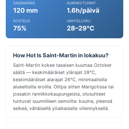
SADEMÄÄRÄ
AURINKOTUNNIT
120 mm
1.6h/päivä
KOSTEUS
VAIHTELUVÄLI
75%
28–29°C
How Hot Is Saint-Martin in lokakuu?
Saint-Martin kokee tasaisen kuumaa October
säätä — keskimääräiset ylärajat 28°C,
keskimääräiset alarajat 26°C, minimaalisilla
alueellisilla eroilla. Olitpa sitten Marigotissa tai
jossakin rannikkokaupungeista, olosuhteet
tuntuvat suunnilleen samoilta: kuuma, yleensä
selkeä, vähäisellä yöaikaisella viilennyksellä.