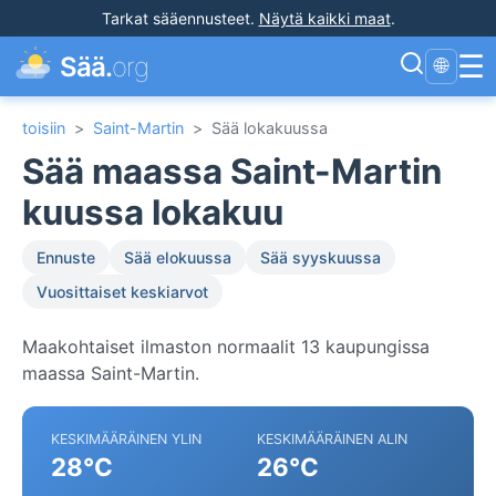
Tarkat sääennusteet
.
Näytä kaikki maat
.
☰
Sää.
org
🌐
toisiin
>
Saint-Martin
>
Sää lokakuussa
Sää maassa Saint-Martin
kuussa lokakuu
Ennuste
Sää elokuussa
Sää syyskuussa
Vuosittaiset keskiarvot
Maakohtaiset ilmaston normaalit 13 kaupungissa
maassa Saint-Martin.
KESKIMÄÄRÄINEN YLIN
KESKIMÄÄRÄINEN ALIN
28°C
26°C