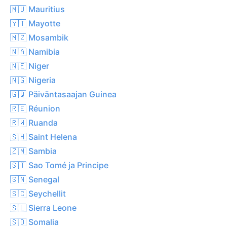
🇲🇺 Mauritius
🇾🇹 Mayotte
🇲🇿 Mosambik
🇳🇦 Namibia
🇳🇪 Niger
🇳🇬 Nigeria
🇬🇶 Päiväntasaajan Guinea
🇷🇪 Réunion
🇷🇼 Ruanda
🇸🇭 Saint Helena
🇿🇲 Sambia
🇸🇹 Sao Tomé ja Principe
🇸🇳 Senegal
🇸🇨 Seychellit
🇸🇱 Sierra Leone
🇸🇴 Somalia