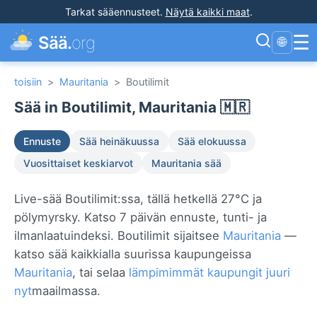
Tarkat sääennusteet
.
Näytä kaikki maat
.
☰
Sää.
org
🌐
toisiin
>
Mauritania
>
Boutilimit
Sää in Boutilimit, Mauritania 🇲🇷
Ennuste
Sää heinäkuussa
Sää elokuussa
Vuosittaiset keskiarvot
Mauritania sää
Live-sää Boutilimit:ssa, tällä hetkellä 27°C ja
pölymyrsky. Katso 7 päivän ennuste, tunti- ja
ilmanlaatuindeksi. Boutilimit sijaitsee
Mauritania
—
katso sää kaikkialla suurissa kaupungeissa
Mauritania
, tai selaa
lämpimimmät kaupungit juuri
nyt
maailmassa.