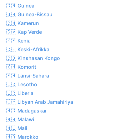
🇬🇳 Guinea
🇬🇼 Guinea-Bissau
🇨🇲 Kamerun
🇨🇻 Kap Verde
🇰🇪 Kenia
🇨🇫 Keski-Afrikka
🇨🇩 Kinshasan Kongo
🇰🇲 Komorit
🇪🇭 Länsi-Sahara
🇱🇸 Lesotho
🇱🇷 Liberia
🇱🇾 Libyan Arab Jamahiriya
🇲🇬 Madagaskar
🇲🇼 Malawi
🇲🇱 Mali
🇲🇦 Marokko