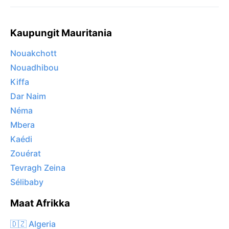
Kaupungit Mauritania
Nouakchott
Nouadhibou
Kiffa
Dar Naim
Néma
Mbera
Kaédi
Zouérat
Tevragh Zeina
Sélibaby
Maat Afrikka
🇩🇿 Algeria