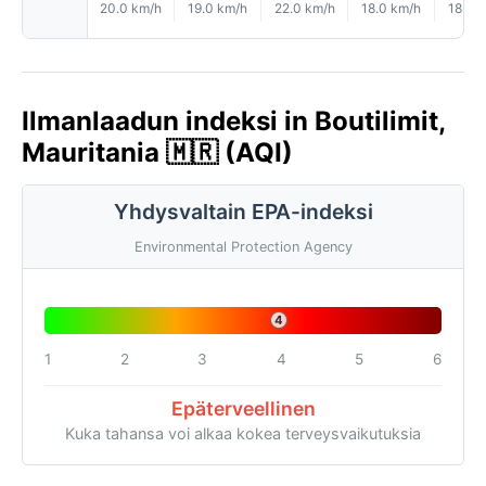
20.0 km/h
19.0 km/h
22.0 km/h
18.0 km/h
18.0 
Ilmanlaadun indeksi in Boutilimit,
Mauritania 🇲🇷 (AQI)
Yhdysvaltain EPA-indeksi
Environmental Protection Agency
4
1
2
3
4
5
6
Epäterveellinen
Kuka tahansa voi alkaa kokea terveysvaikutuksia