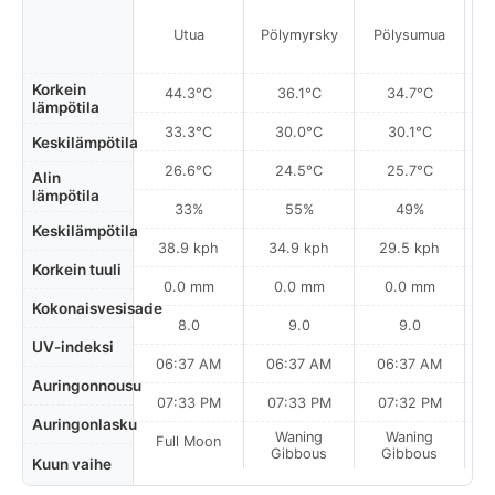
Utua
Pölymyrsky
Pölysumua
A
Korkein
44.3°C
36.1°C
34.7°C
lämpötila
33.3°C
30.0°C
30.1°C
Keskilämpötila
26.6°C
24.5°C
25.7°C
Alin
lämpötila
33%
55%
49%
Keskilämpötila
38.9 kph
34.9 kph
29.5 kph
Korkein tuuli
0.0 mm
0.0 mm
0.0 mm
Kokonaisvesisade
8.0
9.0
9.0
UV-indeksi
06:37 AM
06:37 AM
06:37 AM
Auringonnousu
07:33 PM
07:33 PM
07:32 PM
Auringonlasku
Waning
Waning
Full Moon
Gibbous
Gibbous
Kuun vaihe