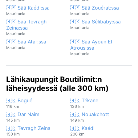
🇲🇷 Sää Kaédi:ssa
🇲🇷 Sää Zouérat:ssa
Mauritania
Mauritania
🇲🇷 Sää Tevragh
🇲🇷 Sää Sélibaby:ssa
Zeina:ssa
Mauritania
Mauritania
🇲🇷 Sää Atar:ssa
🇲🇷 Sää Ayoun El
Atrous:ssa
Mauritania
Mauritania
Lähikaupungit Boutilimit:n
läheisyydessä (alle 300 km)
🇲🇷 Bogué
🇲🇷 Tékane
116 km
126 km
🇲🇷 Dar Naim
🇲🇷 Nouakchott
145 km
149 km
🇲🇷 Tevragh Zeina
🇲🇷 Kaédi
150 km
200 km