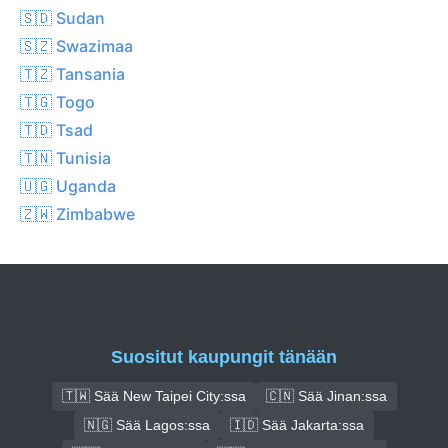
🇸🇩 Sudan
🇸🇿 Swazimaa
🇹🇿 Tansania
🇹🇬 Togo
🇹🇩 Tsad
🇹🇳 Tunisia
🇺🇬 Uganda
🇿🇼 Zimbabwe
Suositut kaupungit tänään
🇹🇼 Sää New Taipei City:ssa
🇨🇳 Sää Jinan:ssa
🇳🇬 Sää Lagos:ssa
🇮🇩 Sää Jakarta:ssa