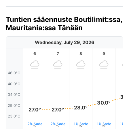
Tuntien sääennuste Boutilimit:ssa,
Mauritania:ssa Tänään
Wednesday, July 29, 2026
6
7
8
9
1
46.0°C
40.0°C
34.0°C
33.
30.0°
29.0°C
28.0°
27.0°
27.0°
23.0°C
2% Sade
2% Sade
1% Sade
1% Sade
1% S
↑
↑
↑
↑