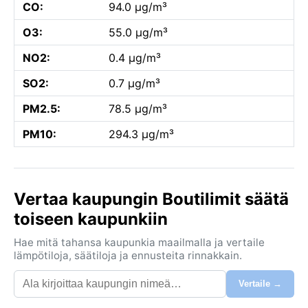
CO:
94.0 µg/m³
O3:
55.0 µg/m³
NO2:
0.4 µg/m³
SO2:
0.7 µg/m³
PM2.5:
78.5 µg/m³
PM10:
294.3 µg/m³
Vertaa kaupungin Boutilimit säätä
toiseen kaupunkiin
Hae mitä tahansa kaupunkia maailmalla ja vertaile
lämpötiloja, säätiloja ja ennusteita rinnakkain.
Vertaile →