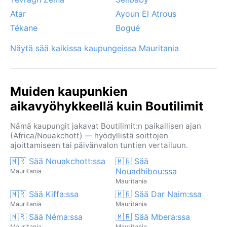
Atar
Ayoun El Atrous
Tékane
Bogué
Näytä sää kaikissa kaupungeissa Mauritania
Muiden kaupunkien
aikavyöhykkeellä kuin Boutilimit
Nämä kaupungit jakavat Boutilimit:n paikallisen ajan
(Africa/Nouakchott) — hyödyllistä soittojen
ajoittamiseen tai päivänvalon tuntien vertailuun.
🇲🇷 Sää Nouakchott:ssa
🇲🇷 Sää
Nouadhibou:ssa
Mauritania
Mauritania
🇲🇷 Sää Kiffa:ssa
🇲🇷 Sää Dar Naim:ssa
Mauritania
Mauritania
🇲🇷 Sää Néma:ssa
🇲🇷 Sää Mbera:ssa
Mauritania
Mauritania