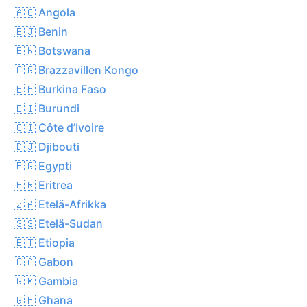
🇦🇴 Angola
🇧🇯 Benin
🇧🇼 Botswana
🇨🇬 Brazzavillen Kongo
🇧🇫 Burkina Faso
🇧🇮 Burundi
🇨🇮 Côte d’Ivoire
🇩🇯 Djibouti
🇪🇬 Egypti
🇪🇷 Eritrea
🇿🇦 Etelä-Afrikka
🇸🇸 Etelä-Sudan
🇪🇹 Etiopia
🇬🇦 Gabon
🇬🇲 Gambia
🇬🇭 Ghana