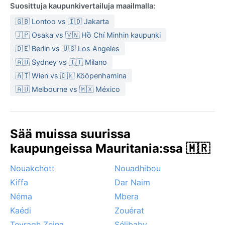
Suosittuja kaupunkivertailuja maailmalla:
🇬🇧 Lontoo vs 🇮🇩 Jakarta
🇯🇵 Osaka vs 🇻🇳 Hồ Chí Minhin kaupunki
🇩🇪 Berlin vs 🇺🇸 Los Angeles
🇦🇺 Sydney vs 🇮🇹 Milano
🇦🇹 Wien vs 🇩🇰 Kööpenhamina
🇦🇺 Melbourne vs 🇲🇽 México
Sää muissa suurissa
kaupungeissa Mauritania:ssa 🇲🇷
Nouakchott
Nouadhibou
Kiffa
Dar Naim
Néma
Mbera
Kaédi
Zouérat
Tevragh Zeina
Sélibaby