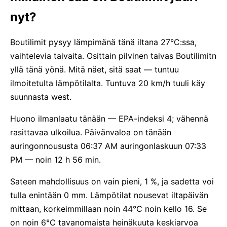
nyt?
Boutilimit pysyy lämpimänä tänä iltana 27°C:ssa,
vaihtelevia taivaita. Osittain pilvinen taivas Boutilimitn
yllä tänä yönä. Mitä näet, sitä saat — tuntuu
ilmoitetulta lämpötilalta. Tuntuva 20 km/h tuuli käy
suunnasta west.
Huono ilmanlaatu tänään — EPA-indeksi 4; vähennä
rasittavaa ulkoilua. Päivänvaloa on tänään
auringonnoususta 06:37 AM auringonlaskuun 07:33
PM — noin 12 h 56 min.
Sateen mahdollisuus on vain pieni, 1 %, ja sadetta voi
tulla enintään 0 mm. Lämpötilat nousevat iltapäivän
mittaan, korkeimmillaan noin 44°C noin kello 16. Se
on noin 6°C tavanomaista heinäkuuta keskiarvoa