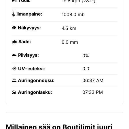
🌬️
Tuuli:
19.8 kph (282°)
🌡️
Ilmanpaine:
1008.0 mb
👁️
Näkyvyys:
4.5 km
🌧️
Sade:
0.0 mm
☁️
Pilvisyys:
0%
☀️
UV-indeksi:
0.0
🌅
Auringonnousu:
06:37 AM
🌇
Auringonlasku:
07:33 PM
Millainen sää on Boutilimit juuri