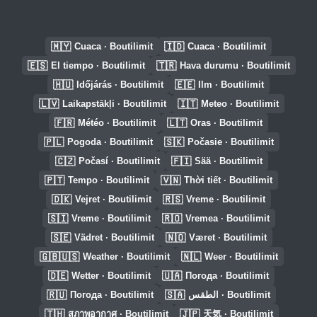
🇲🇾
🇮🇩
Cuaca · Boutilimit
Cuaca · Boutilimit
🇪🇸
🇹🇷
El tiempo · Boutilimit
Hava durumu · Boutilimit
🇭🇺
🇪🇪
Időjárás · Boutilimit
Ilm · Boutilimit
🇱🇻
🇮🇹
Laikapstākļi · Boutilimit
Meteo · Boutilimit
🇫🇷
🇱🇹
Météo · Boutilimit
Oras · Boutilimit
🇵🇱
🇸🇰
Pogoda · Boutilimit
Počasie · Boutilimit
🇨🇿
🇫🇮
Počasí · Boutilimit
Sää · Boutilimit
🇵🇹
🇻🇳
Tempo · Boutilimit
Thời tiết · Boutilimit
🇩🇰
🇷🇸
Vejret · Boutilimit
Vreme · Boutilimit
🇸🇮
🇷🇴
Vreme · Boutilimit
Vremea · Boutilimit
🇸🇪
🇳🇴
Vädret · Boutilimit
Været · Boutilimit
🇬🇧🇺🇸
🇳🇱
Weather · Boutilimit
Weer · Boutilimit
🇩🇪
🇺🇦
Wetter · Boutilimit
Погода · Boutilimit
🇷🇺
🇸🇦
Погода · Boutilimit
الطقس · Boutilimit
🇹🇭
🇯🇵
สภาพอากาศ · Boutilimit
天気 · Boutilimit