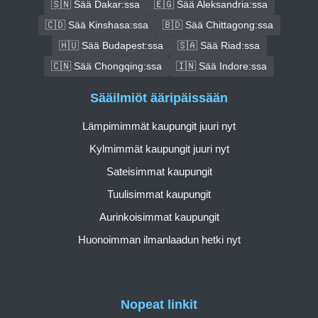
🇸🇳 Sää Dakar:ssa
🇪🇬 Sää Aleksandria:ssa
🇨🇩 Sää Kinshasa:ssa
🇧🇩 Sää Chittagong:ssa
🇭🇺 Sää Budapest:ssa
🇸🇦 Sää Riad:ssa
🇨🇳 Sää Chongqing:ssa
🇮🇳 Sää Indore:ssa
Sääilmiöt ääripäissään
Lämpimimmät kaupungit juuri nyt
Kylmimmät kaupungit juuri nyt
Sateisimmat kaupungit
Tuulisimmat kaupungit
Aurinkoisimmat kaupungit
Huonoimman ilmanlaadun hetki nyt
Nopeat linkit