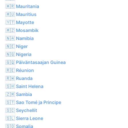
🇲🇷 Mauritania
🇲🇺 Mauritius
🇾🇹 Mayotte
🇲🇿 Mosambik
🇳🇦 Namibia
🇳🇪 Niger
🇳🇬 Nigeria
🇬🇶 Päiväntasaajan Guinea
🇷🇪 Réunion
🇷🇼 Ruanda
🇸🇭 Saint Helena
🇿🇲 Sambia
🇸🇹 Sao Tomé ja Principe
🇸🇨 Seychellit
🇸🇱 Sierra Leone
🇸🇴 Somalia