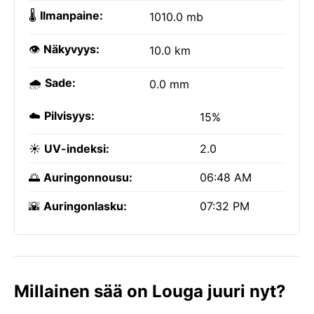
🌡️
Ilmanpaine:
1010.0 mb
👁️
Näkyvyys:
10.0 km
🌧️
Sade:
0.0 mm
☁️
Pilvisyys:
15%
☀️
UV-indeksi:
2.0
🌅
Auringonnousu:
06:48 AM
🌇
Auringonlasku:
07:32 PM
Millainen sää on Louga juuri nyt?