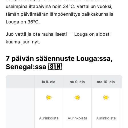
useimpina iltapäivinä noin 34°C. Vertailun vuoksi,
tämän päivämäärän lämpöennätys paikkakunnalla
Louga on 36°C.
Juo vettä ja ota rauhallisesti — Louga on aidosti
kuuma juuri nyt.
7 päivän sääennuste Louga:ssa,
Senegal:ssa 🇸🇳
la 8. elo
su 9. elo
ma 10. elo
Aurinkoista
Aurinkoista
Aurinkoista
A