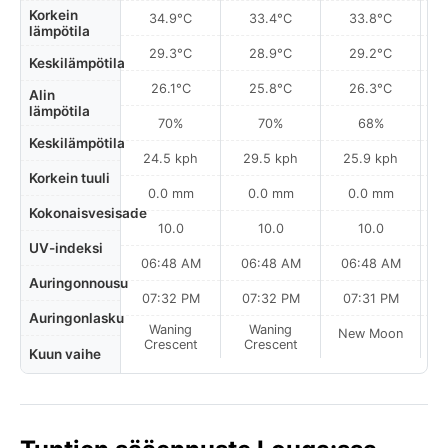
Korkein
34.9°C
33.4°C
33.8°C
lämpötila
29.3°C
28.9°C
29.2°C
Keskilämpötila
26.1°C
25.8°C
26.3°C
Alin
lämpötila
70%
70%
68%
Keskilämpötila
24.5 kph
29.5 kph
25.9 kph
Korkein tuuli
0.0 mm
0.0 mm
0.0 mm
Kokonaisvesisade
10.0
10.0
10.0
UV-indeksi
06:48 AM
06:48 AM
06:48 AM
0
Auringonnousu
07:32 PM
07:32 PM
07:31 PM
Auringonlasku
Waning
Waning
New Moon
N
Crescent
Crescent
Kuun vaihe