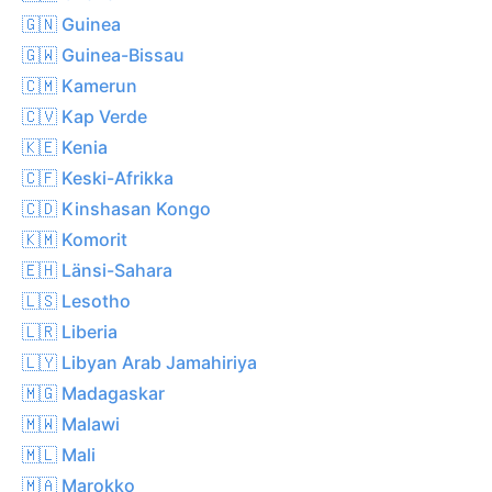
🇬🇳 Guinea
🇬🇼 Guinea-Bissau
🇨🇲 Kamerun
🇨🇻 Kap Verde
🇰🇪 Kenia
🇨🇫 Keski-Afrikka
🇨🇩 Kinshasan Kongo
🇰🇲 Komorit
🇪🇭 Länsi-Sahara
🇱🇸 Lesotho
🇱🇷 Liberia
🇱🇾 Libyan Arab Jamahiriya
🇲🇬 Madagaskar
🇲🇼 Malawi
🇲🇱 Mali
🇲🇦 Marokko