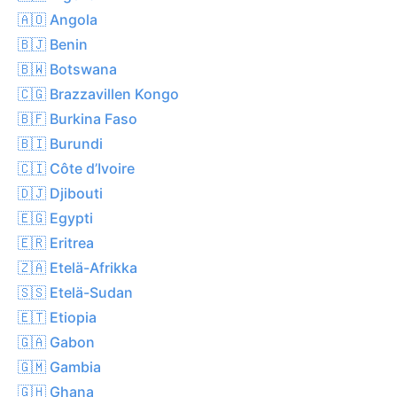
🇦🇴 Angola
🇧🇯 Benin
🇧🇼 Botswana
🇨🇬 Brazzavillen Kongo
🇧🇫 Burkina Faso
🇧🇮 Burundi
🇨🇮 Côte d’Ivoire
🇩🇯 Djibouti
🇪🇬 Egypti
🇪🇷 Eritrea
🇿🇦 Etelä-Afrikka
🇸🇸 Etelä-Sudan
🇪🇹 Etiopia
🇬🇦 Gabon
🇬🇲 Gambia
🇬🇭 Ghana