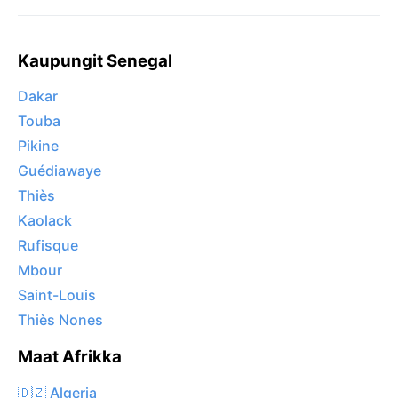
Kaupungit Senegal
Dakar
Touba
Pikine
Guédiawaye
Thiès
Kaolack
Rufisque
Mbour
Saint-Louis
Thiès Nones
Maat Afrikka
🇩🇿 Algeria