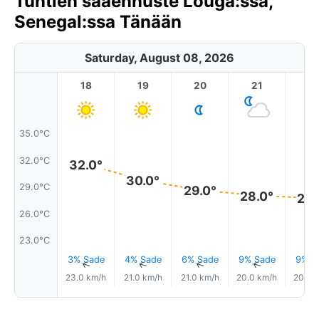
Tuntien sääennuste Louga:ssa,
Senegal:ssa Tänään
Saturday, August 08, 2026
18
19
20
21
2
35.0°C
32.0°C
32.0°
30.0°
29.0°C
29.0°
28.0°
28.
26.0°C
23.0°C
3% Sade
4% Sade
6% Sade
9% Sade
9% S
↑
↑
↑
↑
23.0 km/h
21.0 km/h
21.0 km/h
20.0 km/h
20.0 