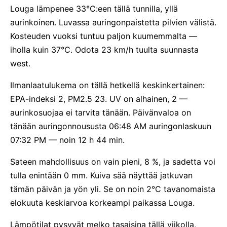
Louga lämpenee 33°C:een tällä tunnilla, yllä
aurinkoinen. Luvassa auringonpaistetta pilvien välistä.
Kosteuden vuoksi tuntuu paljon kuumemmalta —
iholla kuin 37°C. Odota 23 km/h tuulta suunnasta
west.
Ilmanlaatulukema on tällä hetkellä keskinkertainen:
EPA-indeksi 2, PM2.5 23. UV on alhainen, 2 —
aurinkosuojaa ei tarvita tänään. Päivänvaloa on
tänään auringonnoususta 06:48 AM auringonlaskuun
07:32 PM — noin 12 h 44 min.
Sateen mahdollisuus on vain pieni, 8 %, ja sadetta voi
tulla enintään 0 mm. Kuiva sää näyttää jatkuvan
tämän päivän ja yön yli. Se on noin 2°C tavanomaista
elokuuta keskiarvoa korkeampi paikassa Louga.
Lämpötilat pysyvät melko tasaisina tällä viikolla,