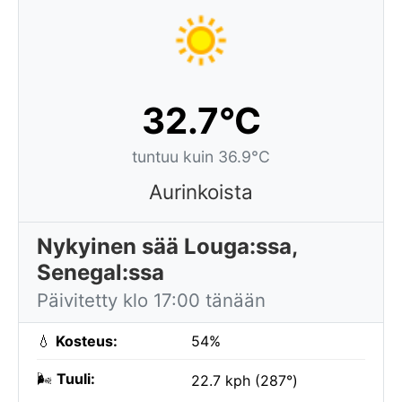
32.7°C
tuntuu kuin 36.9°C
Aurinkoista
Nykyinen sää Louga:ssa,
Senegal:ssa
Päivitetty klo 17:00 tänään
💧
Kosteus:
54%
🌬️
Tuuli:
22.7 kph (287°)