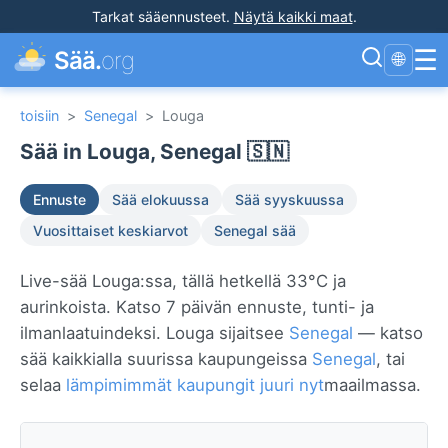
Tarkat sääennusteet
.
Näytä kaikki maat
.
☰
Sää.
org
🌐
toisiin
>
Senegal
>
Louga
Sää in Louga, Senegal 🇸🇳
Ennuste
Sää elokuussa
Sää syyskuussa
Vuosittaiset keskiarvot
Senegal sää
Live-sää Louga:ssa, tällä hetkellä 33°C ja
aurinkoista. Katso 7 päivän ennuste, tunti- ja
ilmanlaatuindeksi. Louga sijaitsee
Senegal
— katso
sää kaikkialla suurissa kaupungeissa
Senegal
, tai
selaa
lämpimimmät kaupungit juuri nyt
maailmassa.