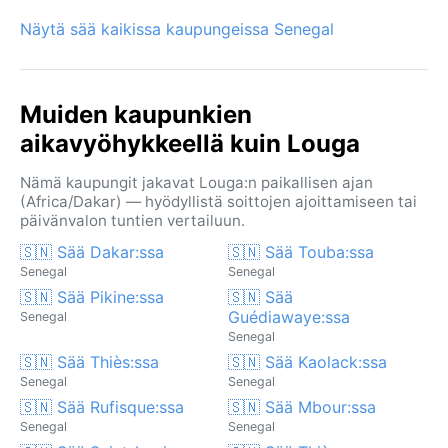
Näytä sää kaikissa kaupungeissa Senegal
Muiden kaupunkien
aikavyöhykkeellä kuin Louga
Nämä kaupungit jakavat Louga:n paikallisen ajan
(Africa/Dakar) — hyödyllistä soittojen ajoittamiseen tai
päivänvalon tuntien vertailuun.
🇸🇳 Sää Dakar:ssa
🇸🇳 Sää Touba:ssa
Senegal
Senegal
🇸🇳 Sää Pikine:ssa
🇸🇳 Sää
Guédiawaye:ssa
Senegal
Senegal
🇸🇳 Sää Thiès:ssa
🇸🇳 Sää Kaolack:ssa
Senegal
Senegal
🇸🇳 Sää Rufisque:ssa
🇸🇳 Sää Mbour:ssa
Senegal
Senegal