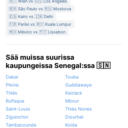
🇦🇹 Wien vs 🇺🇸 Los Angeles
🇧🇷 São Paulo vs 🇷🇺 Moskova
🇪🇬 Kairo vs 🇮🇳 Delhi
🇫🇷 Pariisi vs 🇲🇾 Kuala Lumpur
🇲🇽 México vs 🇵🇹 Lissabon
Sää muissa suurissa
kaupungeissa Senegal:ssa 🇸🇳
Dakar
Touba
Pikine
Guédiawaye
Thiès
Kaolack
Rufisque
Mbour
Saint-Louis
Thiès Nones
Ziguinchor
Diourbel
Tambacounda
Kolda