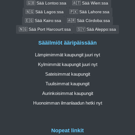
🇬🇧 Sää Lontoo:ssa
🇦🇹 Sää Wien:ssa
🇳🇬 Sää Lagos:ssa
🇵🇰 Sää Lahore:ssa
🇪🇬 Sää Kairo:ssa
🇦🇷 Sää Córdoba:ssa
🇳🇬 Sää Port Harcourt:ssa
🇸🇾 Sää Aleppo:ssa
Sääilmiöt ääripäissään
Lämpimimmät kaupungit juuri nyt
Kylmimmät kaupungit juuri nyt
Sateisimmat kaupungit
Tuulisimmat kaupungit
Aurinkoisimmat kaupungit
Huonoimman ilmanlaadun hetki nyt
Nopeat linkit