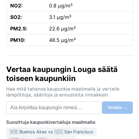
NO2:
0.8 µg/m³
SO2:
3.1 µg/m³
PM2.5:
22.6 µg/m³
PM10:
48.5 µg/m³
Vertaa kaupungin Louga säätä
toiseen kaupunkiin
Hae mitä tahansa kaupunkia maailmalla ja vertaile
lämpötiloja, säätiloja ja ennusteita rinnakkain.
Vertaile →
Suosittuja kaupunkivertailuja maailmalla:
🇦🇷 Buenos Aires vs 🇺🇸 San Francisco