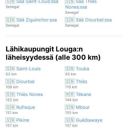
🇸🇳 Sää Saint-Louis:ssa
🇸🇳 Sää Thiès
Nones:ssa
Senegal
Senegal
🇸🇳 Sää Ziguinchor:ssa
🇸🇳 Sää Diourbel:ssa
Senegal
Senegal
Lähikaupungit Louga:n
läheisyydessä (alle 300 km)
🇸🇳 Saint-Louis
🇸🇳 Touba
53 km
93 km
🇸🇳 Diourbel
🇸🇳 Thiès
108 km
119 km
🇸🇳 Thiès Nones
🇲🇷 Tékane
122 km
144 km
🇸🇳 Rufisque
🇸🇳 Mbour
151 km
155 km
🇸🇳 Pikine
🇸🇳 Guédiawaye
157 km
157 km