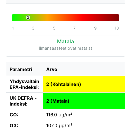
2
1
3
5
7
9
10
Matala
Ilmansaasteet ovat matalat
Parametri
Arvo
Yhdysvaltain
2 (Kohtalainen)
EPA-indeksi:
UK DEFRA -
2 (Matala)
indeksi:
CO:
116.0 µg/m³
O3:
107.0 µg/m³