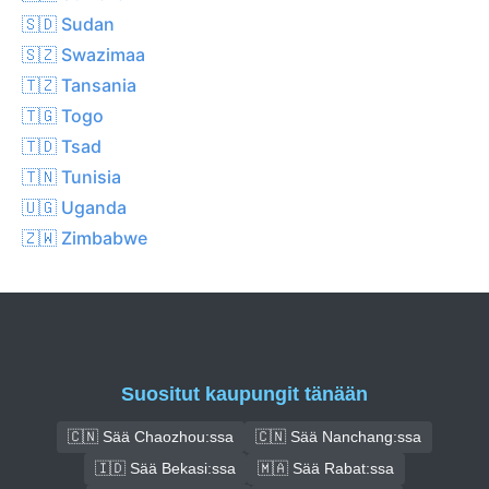
🇸🇩 Sudan
🇸🇿 Swazimaa
🇹🇿 Tansania
🇹🇬 Togo
🇹🇩 Tsad
🇹🇳 Tunisia
🇺🇬 Uganda
🇿🇼 Zimbabwe
Suositut kaupungit tänään
🇨🇳 Sää Chaozhou:ssa
🇨🇳 Sää Nanchang:ssa
🇮🇩 Sää Bekasi:ssa
🇲🇦 Sää Rabat:ssa