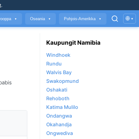
t
.
🌐
rooppa
Oseania
Pohjois-Amerikka
▾
▼
▼
▼
Kaupungit Namibia
Windhoek
Rundu
Walvis Bay
Swakopmund
babis
Oshakati
Rehoboth
Katima Mulilo
Ondangwa
Okahandja
Ongwediva