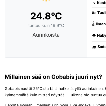
💧
Kost
24.8°C
🌬️
Tuuli
🌡️
Ilman
tuntuu kuin 19.9°C
Aurinkoista
👁️
Näky
🌧️
Sade
Millainen sää on Gobabis juuri nyt?
Gobabis nauttii 25°C:sta tällä hetkellä, yllä aurinkoinen
kylmemmältä kuin mittari näyttää — ulkona olo tuntuu e
Hengitä syvään: ilmanlaatu on hyvä, EPA-indeksi 1. Voima