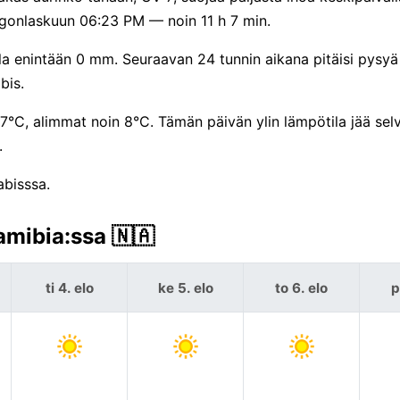
gonlaskuun 06:23 PM — noin 11 h 7 min.
ulla enintään 0 mm. Seuraavan 24 tunnin aikana pitäisi pysyä
bis.
27°C, alimmat noin 8°C. Tämän päivän ylin lämpötila jää selv
.
abisssa.
amibia:ssa 🇳🇦
ti 4. elo
ke 5. elo
to 6. elo
p