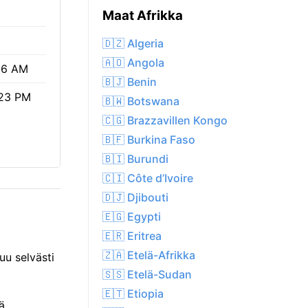
Maat Afrikka
🇩🇿 Algeria
🇦🇴 Angola
16 AM
🇧🇯 Benin
23 PM
🇧🇼 Botswana
🇨🇬 Brazzavillen Kongo
🇧🇫 Burkina Faso
🇧🇮 Burundi
🇨🇮 Côte d’Ivoire
🇩🇯 Djibouti
🇪🇬 Egypti
🇪🇷 Eritrea
🇿🇦 Etelä-Afrikka
uu selvästi
🇸🇸 Etelä-Sudan
🇪🇹 Etiopia
ä.