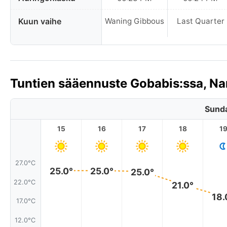
Kuun vaihe
Waning Gibbous
Last Quarter
Tuntien sääennuste Gobabis:ssa, N
Sunda
15
16
17
18
1
27.0°C
25.0°
25.0°
25.0°
22.0°C
21.0°
18.
17.0°C
12.0°C