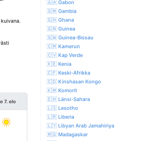
🇬🇦 Gabon
🇬🇲 Gambia
🇬🇭 Ghana
 kuivana.
🇬🇳 Guinea
🇬🇼 Guinea-Bissau
ästi
🇨🇲 Kamerun
🇨🇻 Kap Verde
🇰🇪 Kenia
🇨🇫 Keski-Afrikka
🇨🇩 Kinshasan Kongo
🇰🇲 Komorit
🇪🇭 Länsi-Sahara
e 7. elo
la 8. elo
🇱🇸 Lesotho
🇱🇷 Liberia
🇱🇾 Libyan Arab Jamahiriya
🇲🇬 Madagaskar