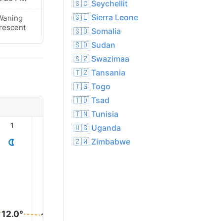
🇸🇨 Seychellit
🇸🇱 Sierra Leone
Waning
Waning
rescent
Crescent
🇸🇴 Somalia
🇸🇩 Sudan
🇸🇿 Swazimaa
🇹🇿 Tansania
🇹🇬 Togo
🇹🇩 Tsad
🇹🇳 Tunisia
1
2
3
4
5
6
🇺🇬 Uganda
🇿🇼 Zimbabwe
12.0°
12.0°
11.0°
10.0°
10.0°