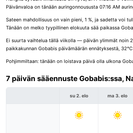
Päivänvaloa on tänään auringonnoususta 07:16 AM aurin
Sateen mahdollisuus on vain pieni, 1 %, ja sadetta voi t
Tänään on melko tyypillinen elokuuta sää paikassa Goba
Ei suurta vaihtelua tällä viikolla — päivän ylimmät noin 
paikkakunnan Gobabis päivämäärän ennätyksestä, 32°C
Pohjimmiltaan: tänään on loistava päivä olla ulkona Gob
7 päivän sääennuste Gobabis:ssa, N
su 2. elo
ma 3. elo