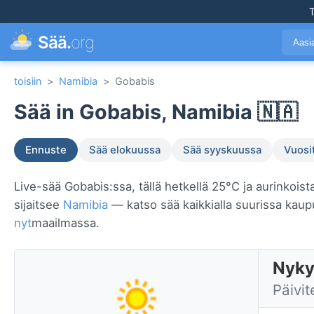
T
Sää.
org
Aasi
toisiin
>
Namibia
>
Gobabis
Sää in Gobabis, Namibia 🇳🇦
Ennuste
Sää elokuussa
Sää syyskuussa
Vuosi
Live-sää Gobabis:ssa, tällä hetkellä 25°C ja aurinkoist
sijaitsee
Namibia
— katso sää kaikkialla suurissa kau
nyt
maailmassa.
Nyky
Päivit