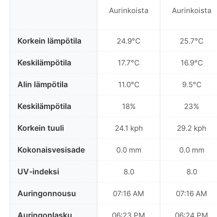
Aurinkoista
Aurinkoista
Korkein lämpötila
24.9°C
25.7°C
Keskilämpötila
17.7°C
16.9°C
Alin lämpötila
11.0°C
9.5°C
Keskilämpötila
18%
23%
Korkein tuuli
24.1 kph
29.2 kph
Kokonaisvesisade
0.0 mm
0.0 mm
UV-indeksi
8.0
8.0
Auringonnousu
07:16 AM
07:16 AM
Auringonlasku
06:23 PM
06:24 PM