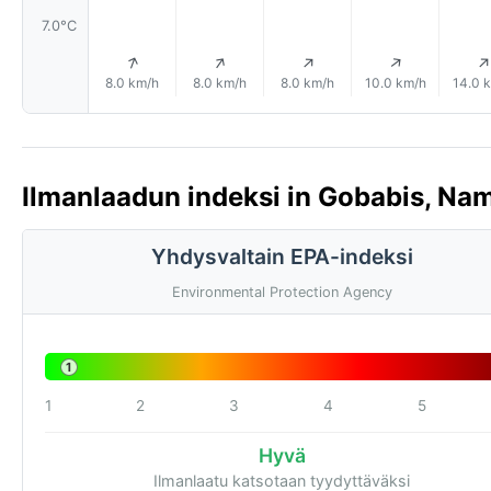
7.0°C
↑
↑
↑
↑
8.0 km/h
8.0 km/h
8.0 km/h
10.0 km/h
14.0 
Ilmanlaadun indeksi in Gobabis, Nam
Yhdysvaltain EPA-indeksi
Environmental Protection Agency
1
1
2
3
4
5
Hyvä
Ilmanlaatu katsotaan tyydyttäväksi