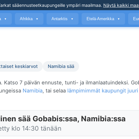
arkat sääennusteet
kaupungeille ympäri maailmaa
.
Näytä kaikki maa
a
Afrikka
Antarktis
Etelä-Amerikka
Eu
▼
▼
▼
▼
ttaiset keskiarvot
Namibia sää
a. Katso 7 päivän ennuste, tunti- ja ilmanlaatuindeksi. Go
pungeissa
Namibia
, tai selaa
lämpimimmät kaupungit juuri
inen sää Gobabis:ssa, Namibia:ssa
etty klo 14:30 tänään