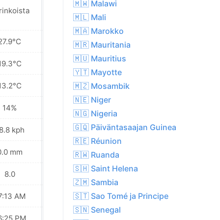
🇲🇼 Malawi
rinkoista
Aurinkoista
🇲🇱 Mali
🇲🇦 Marokko
27.9°C
27.7°C
🇲🇷 Mauritania
🇲🇺 Mauritius
19.3°C
18.6°C
🇾🇹 Mayotte
13.2°C
11.5°C
🇲🇿 Mosambik
🇳🇪 Niger
14%
16%
🇳🇬 Nigeria
🇬🇶 Päiväntasaajan Guinea
8.8 kph
31.3 kph
🇷🇪 Réunion
0.0 mm
0.0 mm
🇷🇼 Ruanda
🇸🇭 Saint Helena
8.0
8.0
🇿🇲 Sambia
🇸🇹 Sao Tomé ja Principe
7:13 AM
07:13 AM
🇸🇳 Senegal
6:25 PM
06:26 PM