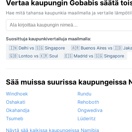
Vertaa kaupungin Gobabis säätä toi
Hae mitä tahansa kaupunkia maailmalla ja vertaile lämpötilo
Suosittuja kaupunkivertailuja maailmalla:
🇮🇳 Delhi vs 🇸🇬 Singapore
🇦🇷 Buenos Aires vs 🇮🇩 Jaka
🇬🇧 Lontoo vs 🇰🇷 Soul
🇪🇸 Madrid vs 🇸🇬 Singapore
Sää muissa suurissa kaupungeissa N
Windhoek
Rundu
Oshakati
Rehoboth
Okahandja
Ongwediva
Tsumeb
Lüderitz
Näytä sää kaikissa kaupungeissa Namibia