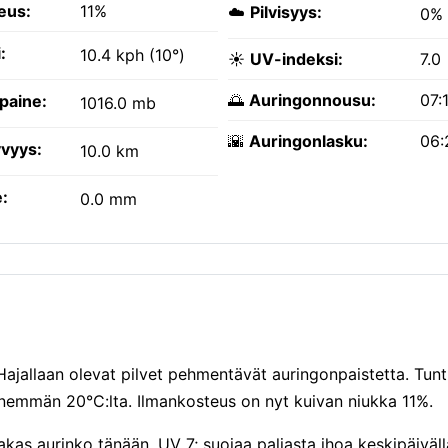
eus:
11%
☁️
Pilvisyys:
0%
:
10.4 kph (10°)
☀️
UV-indeksi:
7.0
🌅
Auringonnousu:
07:
paine:
1016.0 mb
🌇
Auringonlasku:
06:
vyys:
10.0 km
:
0.0 mm
. Hajallaan olevat pilvet pehmentävät auringonpaistetta. Tunt
nemmän 20°C:lta. Ilmankosteus on nyt kuivan niukka 11%.
kas aurinko tänään, UV 7; suojaa paljasta ihoa keskipäiväll