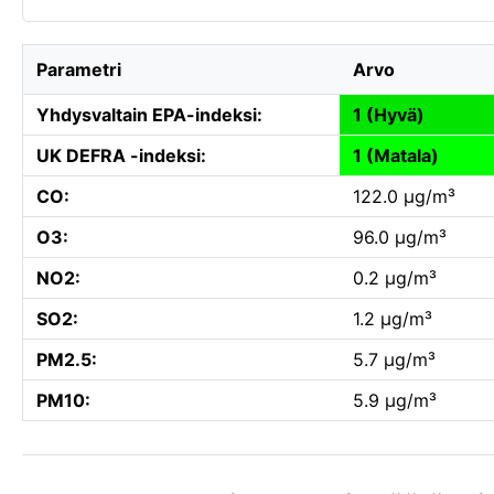
Parametri
Arvo
Yhdysvaltain EPA-indeksi:
1 (Hyvä)
UK DEFRA -indeksi:
1 (Matala)
CO:
122.0 µg/m³
O3:
96.0 µg/m³
NO2:
0.2 µg/m³
SO2:
1.2 µg/m³
PM2.5:
5.7 µg/m³
PM10:
5.9 µg/m³