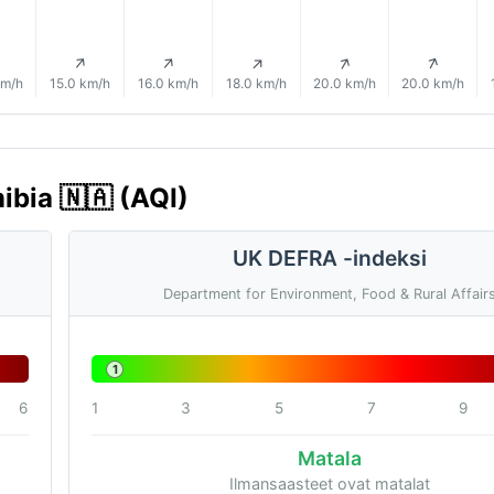
↑
↑
↑
↑
↑
↑
km/h
15.0 km/h
16.0 km/h
18.0 km/h
20.0 km/h
20.0 km/h
ibia 🇳🇦 (AQI)
UK DEFRA -indeksi
Department for Environment, Food & Rural Affair
1
6
1
3
5
7
9
Matala
Ilmansaasteet ovat matalat