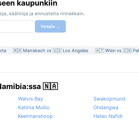
seen kaupunkiin
ja, säätiloja ja ennusteita rinnakkain.
Vertaile →
rta
🇲🇦 Marrakech vs 🇺🇸 Los Angeles
🇦🇹 Wien vs 🇨🇳 Pe
amibia:ssa 🇳🇦
Walvis Bay
Swakopmund
Katima Mulilo
Ondangwa
Keetmanshoop
Helao Nafidi