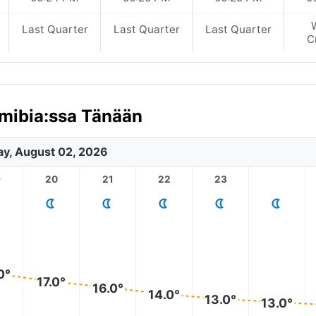
Last Quarter
Last Quarter
Last Quarter
C
amibia:ssa Tänään
y, August 02, 2026
9
20
21
22
23
0°
17.0°
16.0°
14.0°
13.0°
13.0°