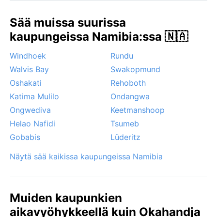
Paras aika vierailla sään kannalta on talvikuukausina
toukokuusta syyskuuhun, jolloin lämpötila on leuto ja
Sää muissa suurissa
sateet harvinaisia. Huomionarvoisia ilmiöitä ovat
kaupungeissa Namibia:ssa 🇳🇦
talvisin aamuisin muodostuva sumu, joka voi kuitenkin
hälvetä nopeasti. Okahandjassa ei esiinny
Windhoek
Rundu
hurrikaaneja tai monsuunisateita, mutta kuumina
Walvis Bay
Swakopmund
jaksoina vaarana on kuivuus ja voimakas
auringonpaiste, joten aurinkovoide ja hattu ovat
Oshakati
Rehoboth
välttämättömiä. Kaupungin ilmasto tarjoaa selkeät
Katima Mulilo
Ondangwa
vuodenajat, jotka houkuttelevat niin historian ystäviä
Ongwediva
Keetmanshoop
kuin luontomatkailijoita.
Helao Nafidi
Tsumeb
Gobabis
Lüderitz
Näytä sää kaikissa kaupungeissa Namibia
Muiden kaupunkien
aikavyöhykkeellä kuin Okahandja