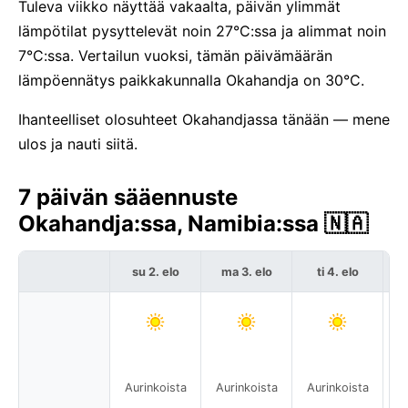
Tuleva viikko näyttää vakaalta, päivän ylimmät
lämpötilat pysyttelevät noin 27°C:ssa ja alimmat noin
7°C:ssa. Vertailun vuoksi, tämän päivämäärän
lämpöennätys paikkakunnalla Okahandja on 30°C.
Ihanteelliset olosuhteet Okahandjassa tänään — mene
ulos ja nauti siitä.
7 päivän sääennuste
Okahandja:ssa, Namibia:ssa 🇳🇦
su 2. elo
ma 3. elo
ti 4. elo
Aurinkoista
Aurinkoista
Aurinkoista
A