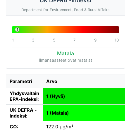
UK DEFRA -indeksi
Department for Environment, Food & Rural Affairs
1
1
3
5
7
9
10
Matala
Ilmansaasteet ovat matalat
Parametri
Arvo
Yhdysvaltain
1 (Hyvä)
EPA-indeksi:
UK DEFRA -
1 (Matala)
indeksi:
CO:
122.0 µg/m³