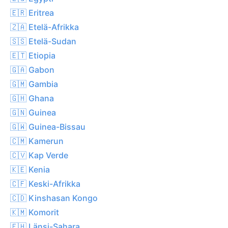
🇪🇷 Eritrea
🇿🇦 Etelä-Afrikka
🇸🇸 Etelä-Sudan
🇪🇹 Etiopia
🇬🇦 Gabon
🇬🇲 Gambia
🇬🇭 Ghana
🇬🇳 Guinea
🇬🇼 Guinea-Bissau
🇨🇲 Kamerun
🇨🇻 Kap Verde
🇰🇪 Kenia
🇨🇫 Keski-Afrikka
🇨🇩 Kinshasan Kongo
🇰🇲 Komorit
🇪🇭 Länsi-Sahara