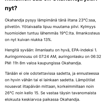
nyt?
Okahandja pysyy lämpimänä tänä iltana 23°C:ssa,
pilvetön. Yötaivaalla lipuu muutama pilvi. Kylmyys
huomioiden tuntuu lähemmäs 19°C:lta. Ilmankosteus
on nyt kuivan niukka 13%.
Hengitä syvään: ilmanlaatu on hyvä, EPA-indeksi 1.
Auringonnousu oli 07:24 AM, auringonlasku on 06:32
PM: 11h 8m valoa kaupungissa Okahandja.
Tänään ei ole odotettavissa sadetta, ja ennusteessa
on hyvin vähän tai ei lainkaan sadetta. Lämpötilat
nousevat iltapäivän mittaan, korkeimmillaan noin
26°C noin kello 15. Se vastaa täysin tavanomaista
elokuuta keskiarvoa paikassa Okahandja.