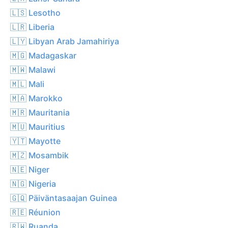
🇱🇸 Lesotho
🇱🇷 Liberia
🇱🇾 Libyan Arab Jamahiriya
🇲🇬 Madagaskar
🇲🇼 Malawi
🇲🇱 Mali
🇲🇦 Marokko
🇲🇷 Mauritania
🇲🇺 Mauritius
🇾🇹 Mayotte
🇲🇿 Mosambik
🇳🇪 Niger
🇳🇬 Nigeria
🇬🇶 Päiväntasaajan Guinea
🇷🇪 Réunion
🇷🇼 Ruanda