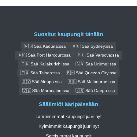
Suositut kaupungit tänään
🇳🇬 Sää Kaduna:ssa
🇦🇺 Sää Sydney:ssa
🇳🇬 Sää Port Harcourt:ssa
🇵🇱 Sää Varsova:ssa
🇮🇳 Sää Kallakurichi:ssa
🇨🇳 Sää Ürümqi:ssa
🇹🇼 Sää Tainan:ssa
🇵🇭 Sää Quezon City:ssa
🇸🇾 Sää Aleppo:ssa
🇦🇺 Sää Melbourne:ssa
🇻🇪 Sää Maracaibo:ssa
🇰🇷 Sää Daegu:ssa
Sääilmiöt ääripäissään
Lämpimimmät kaupungit juuri nyt
Kylmimmät kaupungit juuri nyt
Sateisimmat kaupungit