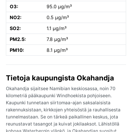
O3:
95.0 µg/m³
NO2:
0.5 µg/m³
SO2:
1.1 µg/m³
PM2.5:
7.8 µg/m³
PM10:
8.1 µg/m³
Tietoja kaupungista Okahandja
Okahandja sijaitsee Namibian keskiosassa, noin 70
kilometriä pääkaupunki Windhoekista pohjoiseen.
Kaupunki tunnetaan siirtomaa-ajan saksalaisista
rakennuksistaan, kirkkojen yhteisöstä ja rauhallisesta
tunnelmastaan. Se on tärkeä paikallinen keskus, jota
reunustavat tasangot ja kuivat jokilaaksot. Lähistöllä
kohoaa Waterbergin ylänkö, ja Okahandjan suositut