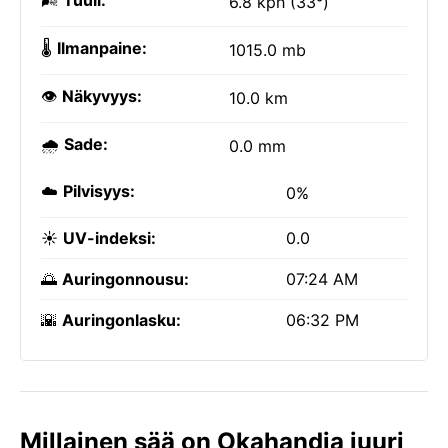
🌬️
Tuuli:
6.8 kph (33°)
🌡️
Ilmanpaine:
1015.0 mb
👁️
Näkyvyys:
10.0 km
🌧️
Sade:
0.0 mm
☁️
Pilvisyys:
0%
☀️
UV-indeksi:
0.0
🌅
Auringonnousu:
07:24 AM
🌇
Auringonlasku:
06:32 PM
Millainen sää on Okahandja juuri