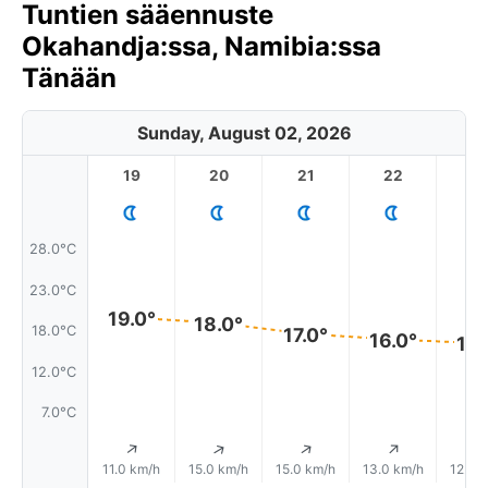
Tuntien sääennuste
Okahandja:ssa, Namibia:ssa
Tänään
Sunday, August 02, 2026
19
20
21
22
2
28.0°C
23.0°C
19.0°
18.0°
18.0°C
17.0°
16.0°
16.
12.0°C
7.0°C
↑
↑
↑
↑
11.0 km/h
15.0 km/h
15.0 km/h
13.0 km/h
12.0 