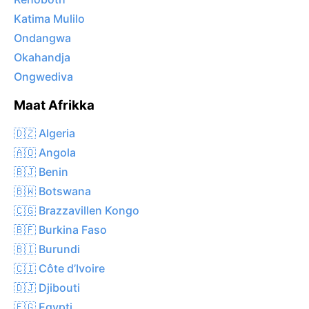
Katima Mulilo
Ondangwa
Okahandja
Ongwediva
Maat Afrikka
🇩🇿 Algeria
🇦🇴 Angola
🇧🇯 Benin
🇧🇼 Botswana
🇨🇬 Brazzavillen Kongo
🇧🇫 Burkina Faso
🇧🇮 Burundi
🇨🇮 Côte d’Ivoire
🇩🇯 Djibouti
🇪🇬 Egypti