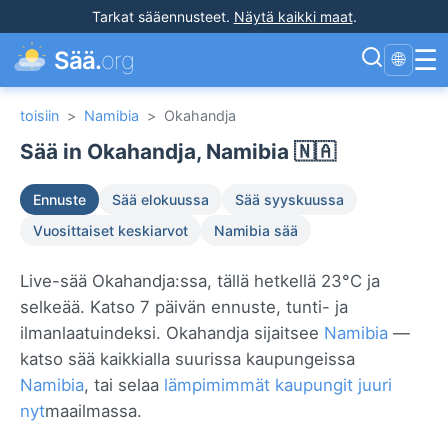
Tarkat sääennusteet
.
Näytä kaikki maat
.
☰
Sää.
org
🌐
toisiin
>
Namibia
>
Okahandja
Sää in Okahandja, Namibia 🇳🇦
Ennuste
Sää elokuussa
Sää syyskuussa
Vuosittaiset keskiarvot
Namibia sää
Live-sää Okahandja:ssa, tällä hetkellä 23°C ja
selkeää. Katso 7 päivän ennuste, tunti- ja
ilmanlaatuindeksi. Okahandja sijaitsee
Namibia
—
katso sää kaikkialla suurissa kaupungeissa
Namibia
, tai selaa
lämpimimmät kaupungit juuri
nyt
maailmassa.