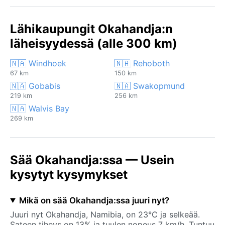
Lähikaupungit Okahandja:n
läheisyydessä (alle 300 km)
🇳🇦 Windhoek
🇳🇦 Rehoboth
67 km
150 km
🇳🇦 Gobabis
🇳🇦 Swakopmund
219 km
256 km
🇳🇦 Walvis Bay
269 km
Sää Okahandja:ssa — Usein
kysytyt kysymykset
Mikä on sää Okahandja:ssa juuri nyt?
Juuri nyt Okahandja, Namibia, on 23°C ja selkeää.
Sateen tiheys on 13% ja tuulen nopeus 7 km/h. Tuntuu