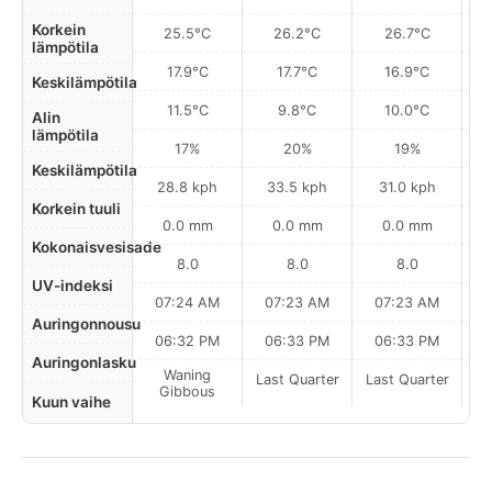
Korkein
25.5°C
26.2°C
26.7°C
lämpötila
17.9°C
17.7°C
16.9°C
Keskilämpötila
11.5°C
9.8°C
10.0°C
Alin
lämpötila
17%
20%
19%
Keskilämpötila
28.8 kph
33.5 kph
31.0 kph
Korkein tuuli
0.0 mm
0.0 mm
0.0 mm
Kokonaisvesisade
8.0
8.0
8.0
UV-indeksi
07:24 AM
07:23 AM
07:23 AM
Auringonnousu
06:32 PM
06:33 PM
06:33 PM
Auringonlasku
Waning
Last Quarter
Last Quarter
La
Gibbous
Kuun vaihe