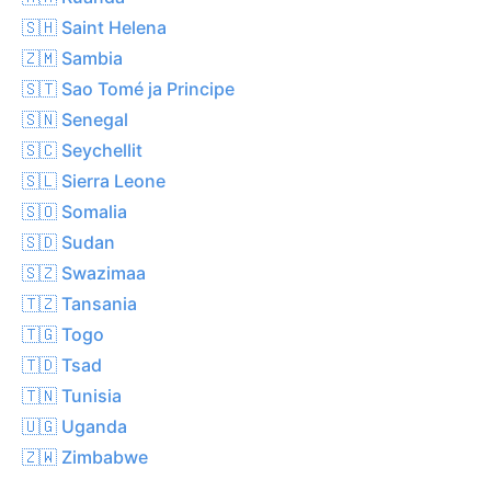
🇸🇭 Saint Helena
🇿🇲 Sambia
🇸🇹 Sao Tomé ja Principe
🇸🇳 Senegal
🇸🇨 Seychellit
🇸🇱 Sierra Leone
🇸🇴 Somalia
🇸🇩 Sudan
🇸🇿 Swazimaa
🇹🇿 Tansania
🇹🇬 Togo
🇹🇩 Tsad
🇹🇳 Tunisia
🇺🇬 Uganda
🇿🇼 Zimbabwe