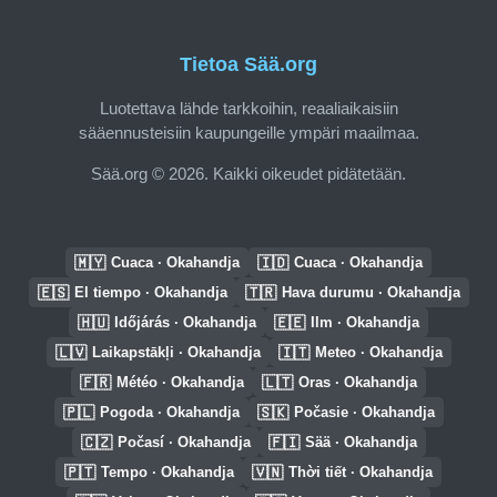
Tietoa Sää.org
Luotettava lähde tarkkoihin, reaaliaikaisiin
sääennusteisiin kaupungeille ympäri maailmaa.
Sää.org © 2026. Kaikki oikeudet pidätetään.
🇲🇾
🇮🇩
Cuaca · Okahandja
Cuaca · Okahandja
🇪🇸
🇹🇷
El tiempo · Okahandja
Hava durumu · Okahandja
🇭🇺
🇪🇪
Időjárás · Okahandja
Ilm · Okahandja
🇱🇻
🇮🇹
Laikapstākļi · Okahandja
Meteo · Okahandja
🇫🇷
🇱🇹
Météo · Okahandja
Oras · Okahandja
🇵🇱
🇸🇰
Pogoda · Okahandja
Počasie · Okahandja
🇨🇿
🇫🇮
Počasí · Okahandja
Sää · Okahandja
🇵🇹
🇻🇳
Tempo · Okahandja
Thời tiết · Okahandja