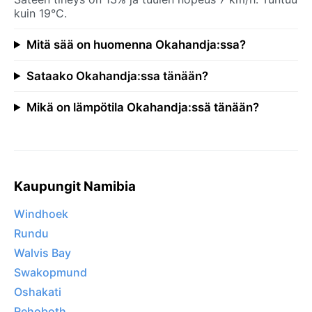
kuin 19°C.
Mitä sää on huomenna Okahandja:ssa?
Sataako Okahandja:ssa tänään?
Mikä on lämpötila Okahandja:ssä tänään?
Kaupungit Namibia
Windhoek
Rundu
Walvis Bay
Swakopmund
Oshakati
Rehoboth