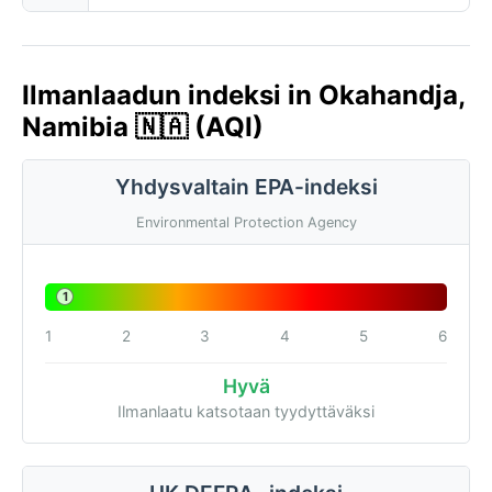
Ilmanlaadun indeksi in Okahandja,
Namibia 🇳🇦 (AQI)
Yhdysvaltain EPA-indeksi
Environmental Protection Agency
1
1
2
3
4
5
6
Hyvä
Ilmanlaatu katsotaan tyydyttäväksi