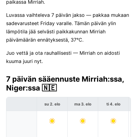
paikassa Mirriah.
Luvassa vaihteleva 7 päivän jakso — pakkaa mukaan
sadevarusteet Friday varalle. Tämän päivän ylin
lämpötila jää selvästi paikkakunnan Mirriah
päivämäärän ennätyksestä, 37°C.
Juo vettä ja ota rauhallisesti — Mirriah on aidosti
kuuma juuri nyt.
7 päivän sääennuste Mirriah:ssa,
Niger:ssa 🇳🇪
su 2. elo
ma 3. elo
ti 4. elo