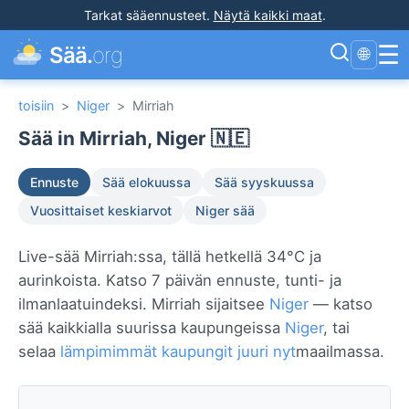
Tarkat sääennusteet
.
Näytä kaikki maat
.
☰
Sää.
org
🌐
toisiin
>
Niger
>
Mirriah
Sää in Mirriah, Niger 🇳🇪
Ennuste
Sää elokuussa
Sää syyskuussa
Vuosittaiset keskiarvot
Niger sää
Live-sää Mirriah:ssa, tällä hetkellä 34°C ja
aurinkoista. Katso 7 päivän ennuste, tunti- ja
ilmanlaatuindeksi. Mirriah sijaitsee
Niger
— katso
sää kaikkialla suurissa kaupungeissa
Niger
, tai
selaa
lämpimimmät kaupungit juuri nyt
maailmassa.