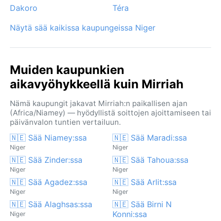
Dakoro
Téra
Näytä sää kaikissa kaupungeissa Niger
Muiden kaupunkien
aikavyöhykkeellä kuin Mirriah
Nämä kaupungit jakavat Mirriah:n paikallisen ajan
(Africa/Niamey) — hyödyllistä soittojen ajoittamiseen tai
päivänvalon tuntien vertailuun.
🇳🇪 Sää Niamey:ssa
🇳🇪 Sää Maradi:ssa
Niger
Niger
🇳🇪 Sää Zinder:ssa
🇳🇪 Sää Tahoua:ssa
Niger
Niger
🇳🇪 Sää Agadez:ssa
🇳🇪 Sää Arlit:ssa
Niger
Niger
🇳🇪 Sää Alaghsas:ssa
🇳🇪 Sää Birni N
Konni:ssa
Niger