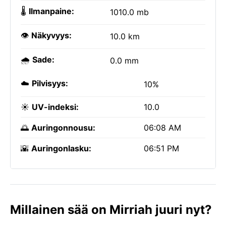
🌡️
Ilmanpaine:
1010.0 mb
👁️
Näkyvyys:
10.0 km
🌧️
Sade:
0.0 mm
☁️
Pilvisyys:
10%
☀️
UV-indeksi:
10.0
🌅
Auringonnousu:
06:08 AM
🌇
Auringonlasku:
06:51 PM
Millainen sää on Mirriah juuri nyt?