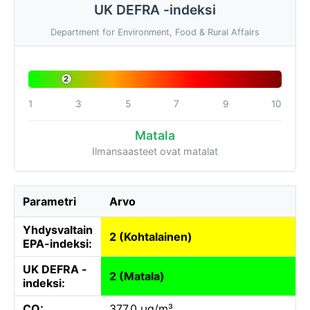
UK DEFRA -indeksi
Department for Environment, Food & Rural Affairs
2
1
3
5
7
9
10
Matala
Ilmansaasteet ovat matalat
Parametri
Arvo
Yhdysvaltain
2 (Kohtalainen)
EPA-indeksi:
UK DEFRA -
2 (Matala)
indeksi:
CO:
377.0 µg/m³