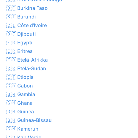
🇧🇫 Burkina Faso
🇧🇮 Burundi
🇨🇮 Côte d’Ivoire
🇩🇯 Djibouti
🇪🇬 Egypti
🇪🇷 Eritrea
🇿🇦 Etelä-Afrikka
🇸🇸 Etelä-Sudan
🇪🇹 Etiopia
🇬🇦 Gabon
🇬🇲 Gambia
🇬🇭 Ghana
🇬🇳 Guinea
🇬🇼 Guinea-Bissau
🇨🇲 Kamerun
🇨🇻 Kap Verde