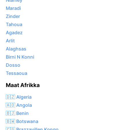
Niamey
Maradi
Zinder
Tahoua
Agadez
Arlit
Alaghsas
Birni N Konni
Dosso
Tessaoua
Maat Afrikka
🇩🇿 Algeria
🇦🇴 Angola
🇧🇯 Benin
🇧🇼 Botswana
🇨🇬 Brazzavillen Kongo