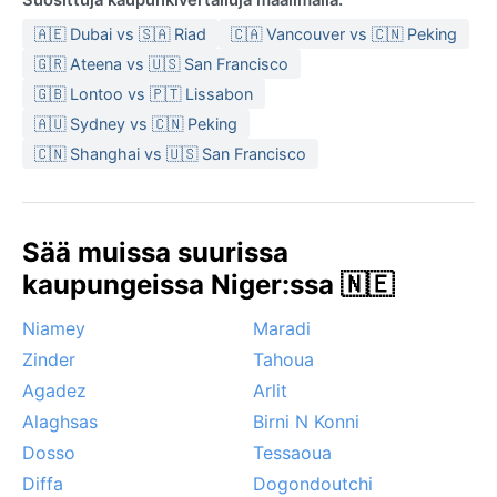
🇦🇪 Dubai vs 🇸🇦 Riad
🇨🇦 Vancouver vs 🇨🇳 Peking
🇬🇷 Ateena vs 🇺🇸 San Francisco
🇬🇧 Lontoo vs 🇵🇹 Lissabon
🇦🇺 Sydney vs 🇨🇳 Peking
🇨🇳 Shanghai vs 🇺🇸 San Francisco
Sää muissa suurissa
kaupungeissa Niger:ssa 🇳🇪
Niamey
Maradi
Zinder
Tahoua
Agadez
Arlit
Alaghsas
Birni N Konni
Dosso
Tessaoua
Diffa
Dogondoutchi