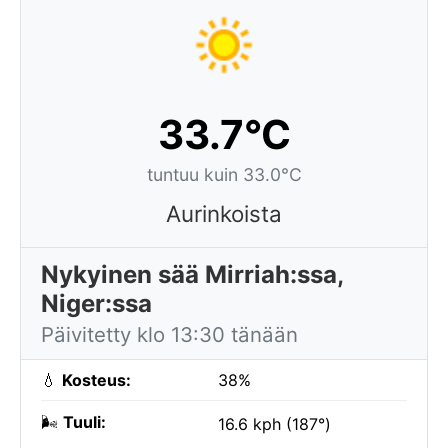
33.7°C
tuntuu kuin 33.0°C
Aurinkoista
Nykyinen sää Mirriah:ssa,
Niger:ssa
Päivitetty klo 13:30 tänään
💧
Kosteus:
38%
🌬️
Tuuli:
16.6 kph (187°)