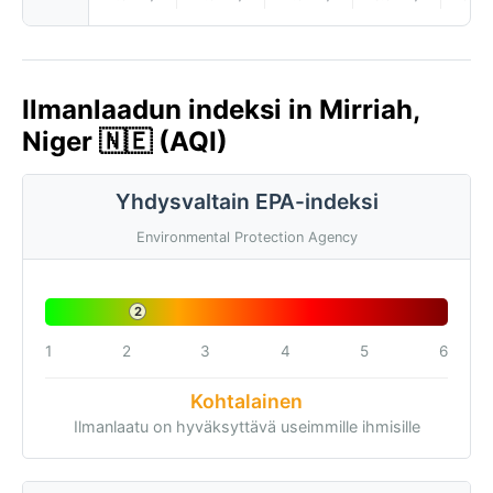
Ilmanlaadun indeksi in Mirriah,
Niger 🇳🇪 (AQI)
Yhdysvaltain EPA-indeksi
Environmental Protection Agency
2
1
2
3
4
5
6
Kohtalainen
Ilmanlaatu on hyväksyttävä useimmille ihmisille