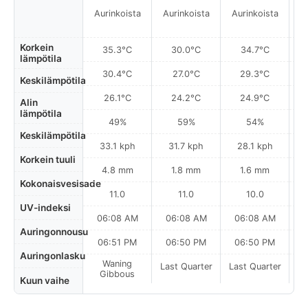
Aurinkoista
Aurinkoista
Aurinkoista
A
Korkein
35.3°C
30.0°C
34.7°C
lämpötila
30.4°C
27.0°C
29.3°C
Keskilämpötila
26.1°C
24.2°C
24.9°C
Alin
lämpötila
49%
59%
54%
Keskilämpötila
33.1 kph
31.7 kph
28.1 kph
Korkein tuuli
4.8 mm
1.8 mm
1.6 mm
Kokonaisvesisade
11.0
11.0
10.0
UV-indeksi
06:08 AM
06:08 AM
06:08 AM
0
Auringonnousu
06:51 PM
06:50 PM
06:50 PM
Auringonlasku
Waning
Last Quarter
Last Quarter
La
Gibbous
Kuun vaihe