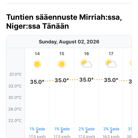
Tuntien sääennuste Mirriah:ssa,
Niger:ssa Tänään
Sunday, August 02, 2026
14
15
16
17
1
37.0°C
35.0°
35.0°
35.0°
35.
35.0°
33.0°C
30.0°C
26.0°C
22.0°C
1% Sade
1% Sade
2% Sade
3% Sade
3% S
↑
↑
↑
↑
17.0 km/h
17.0 km/h
17.0 km/h
16.0 km/h
20.0 