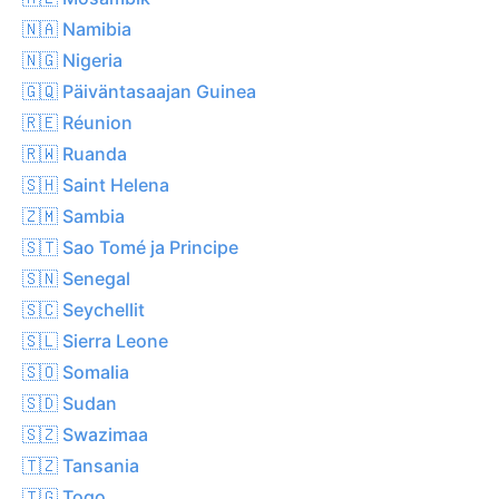
🇳🇦 Namibia
🇳🇬 Nigeria
🇬🇶 Päiväntasaajan Guinea
🇷🇪 Réunion
🇷🇼 Ruanda
🇸🇭 Saint Helena
🇿🇲 Sambia
🇸🇹 Sao Tomé ja Principe
🇸🇳 Senegal
🇸🇨 Seychellit
🇸🇱 Sierra Leone
🇸🇴 Somalia
🇸🇩 Sudan
🇸🇿 Swazimaa
🇹🇿 Tansania
🇹🇬 Togo