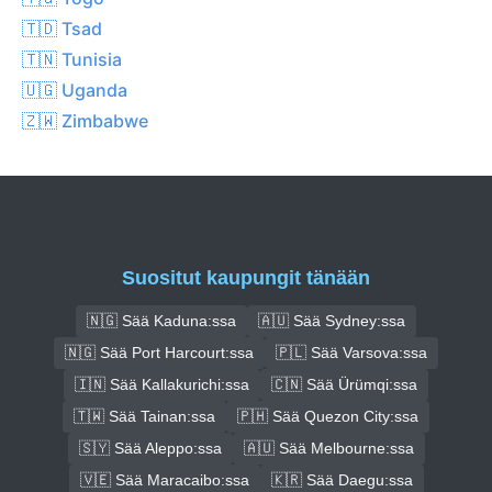
🇹🇩 Tsad
🇹🇳 Tunisia
🇺🇬 Uganda
🇿🇼 Zimbabwe
Suositut kaupungit tänään
🇳🇬 Sää Kaduna:ssa
🇦🇺 Sää Sydney:ssa
🇳🇬 Sää Port Harcourt:ssa
🇵🇱 Sää Varsova:ssa
🇮🇳 Sää Kallakurichi:ssa
🇨🇳 Sää Ürümqi:ssa
🇹🇼 Sää Tainan:ssa
🇵🇭 Sää Quezon City:ssa
🇸🇾 Sää Aleppo:ssa
🇦🇺 Sää Melbourne:ssa
🇻🇪 Sää Maracaibo:ssa
🇰🇷 Sää Daegu:ssa