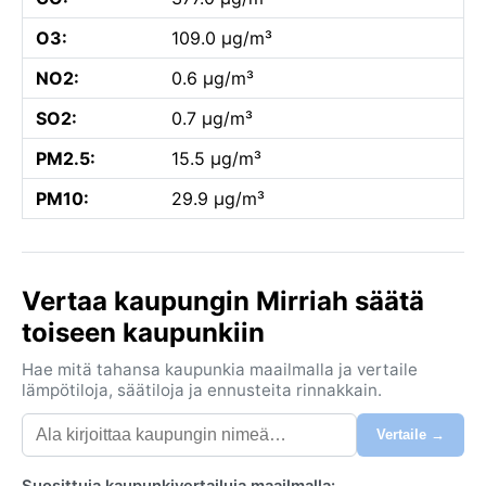
O3:
109.0 µg/m³
NO2:
0.6 µg/m³
SO2:
0.7 µg/m³
PM2.5:
15.5 µg/m³
PM10:
29.9 µg/m³
Vertaa kaupungin Mirriah säätä
toiseen kaupunkiin
Hae mitä tahansa kaupunkia maailmalla ja vertaile
lämpötiloja, säätiloja ja ennusteita rinnakkain.
Vertaile →
Suosittuja kaupunkivertailuja maailmalla: