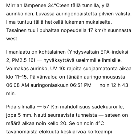
Mirriah lämpenee 34°C:een tällä tunnilla, yllä
aurinkoinen. Luvassa auringonpaistetta pilvien välistä.
Ilma tuntuu tällä hetkellä lukeman mukaiselta.
Tasainen tuuli puhaltaa nopeudella 17 km/h suunnasta
west.
Ilmanlaatu on kohtalainen (Yhdysvaltain EPA-indeksi
2, PM2.5 16) — hyväksyttävä useimmille ihmisille.
Voimakas aurinko, UV 10: rajoita suojaamatonta aikaa
klo 11–15. Päivänvaloa on tänään auringonnoususta
06:08 AM auringonlaskuun 06:51 PM — noin 12 h 43
min.
Pidä silmällä — 57 %:n mahdollisuus sadekuuroille,
jopa 5 mm. Nauti seuraavista tunneista — sateen on
määrä alkaa noin kello 20. Se on noin 4°C
tavanomaista elokuuta keskiarvoa korkeampi