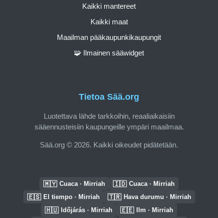
Kaikki mantereet
Kaikki maat
Maailman pääkaupunkikaupungit
🧩 Ilmainen sääwidget
Tietoa Sää.org
Luotettava lähde tarkkoihin, reaaliaikaisiin
sääennusteisiin kaupungeille ympäri maailmaa.
Sää.org © 2026. Kaikki oikeudet pidätetään.
🇲🇾
🇮🇩
Cuaca · Mirriah
Cuaca · Mirriah
🇪🇸
🇹🇷
El tiempo · Mirriah
Hava durumu · Mirriah
🇭🇺
🇪🇪
Időjárás · Mirriah
Ilm · Mirriah