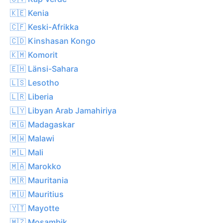
🇰🇪 Kenia
🇨🇫 Keski-Afrikka
🇨🇩 Kinshasan Kongo
🇰🇲 Komorit
🇪🇭 Länsi-Sahara
🇱🇸 Lesotho
🇱🇷 Liberia
🇱🇾 Libyan Arab Jamahiriya
🇲🇬 Madagaskar
🇲🇼 Malawi
🇲🇱 Mali
🇲🇦 Marokko
🇲🇷 Mauritania
🇲🇺 Mauritius
🇾🇹 Mayotte
🇲🇿 Mosambik