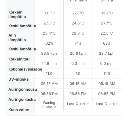
lähialueella
pilvistä
Korkein
33.1°C
27.3°C
32.7°C
lämpötila
27.8°C
24.6°C
27.7°C
Keskilämpötila
23.4°C
22.8°C
22.8°C
Alin
lämpötila
62%
74%
63%
Keskilämpötila
29.5 kph
26.6 kph
22.7 kph
Korkein tuuli
14.9 mm
0.3 mm
0.0 mm
Kokonaisvesisade
11.0
7.0
11.0
UV-indeksi
06:15 AM
06:15 AM
06:15 AM
Auringonnousu
06:56 PM
06:56 PM
06:55 PM
Auringonlasku
Waning
Last Quarter
Last Quarter
La
Gibbous
Kuun vaihe