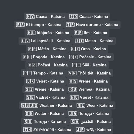
🇲🇾
🇮🇩
Cuaca · Katsina
Cuaca · Katsina
🇪🇸
🇹🇷
El tiempo · Katsina
Hava durumu · Katsina
🇭🇺
🇪🇪
Időjárás · Katsina
Ilm · Katsina
🇱🇻
🇮🇹
Laikapstākļi · Katsina
Meteo · Katsina
🇫🇷
🇱🇹
Météo · Katsina
Oras · Kacina
🇵🇱
🇸🇰
Pogoda · Katsina
Počasie · Katsina
🇨🇿
🇫🇮
Počasí · Katsina
Sää · Katsina
🇵🇹
🇻🇳
Tempo · Katsina
Thời tiết · Katsina
🇩🇰
🇷🇸
Vejret · Katsina
Vreme · Katsina
🇸🇮
🇷🇴
Vreme · Katsina
Vremea · Katsina
🇸🇪
🇳🇴
Vädret · Katsina
Været · Katsina
🇬🇧🇺🇸
🇳🇱
Weather · Katsina
Weer · Katsina
🇩🇪
🇺🇦
Wetter · Katsina
Погода · Katsina
🇷🇺
🇸🇦
Погода · Катсина
الطقس · Katsina
🇹🇭
🇯🇵
สภาพอากาศ · Katsina
天気 · Katsina