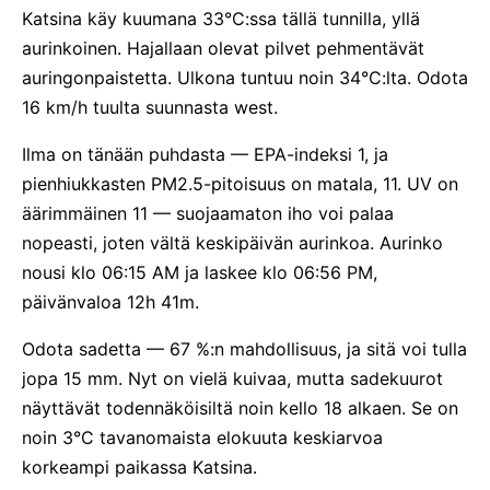
Katsina käy kuumana 33°C:ssa tällä tunnilla, yllä
aurinkoinen. Hajallaan olevat pilvet pehmentävät
auringonpaistetta. Ulkona tuntuu noin 34°C:lta. Odota
16 km/h tuulta suunnasta west.
Ilma on tänään puhdasta — EPA-indeksi 1, ja
pienhiukkasten PM2.5-pitoisuus on matala, 11. UV on
äärimmäinen 11 — suojaamaton iho voi palaa
nopeasti, joten vältä keskipäivän aurinkoa. Aurinko
nousi klo 06:15 AM ja laskee klo 06:56 PM,
päivänvaloa 12h 41m.
Odota sadetta — 67 %:n mahdollisuus, ja sitä voi tulla
jopa 15 mm. Nyt on vielä kuivaa, mutta sadekuurot
näyttävät todennäköisiltä noin kello 18 alkaen. Se on
noin 3°C tavanomaista elokuuta keskiarvoa
korkeampi paikassa Katsina.