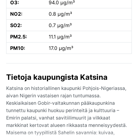
O3:
94.0 µg/m³
NO2:
0.8 µg/m³
SO2:
0.7 µg/m³
PM2.5:
11.1 µg/m³
PM10:
17.0 µg/m³
Tietoja kaupungista Katsina
Katsina on historiallinen kaupunki Pohjois-Nigeriassa,
aivan Nigerin vastaisen rajan tuntumassa.
Keskiaikaisen Gobir-valtakunnan pääkaupunkina
tunnettu kaupunki huokuu perinteitä ja kulttuuria –
Emirin palatsi, vanhat savitiilimuurit ja vilkkaat
markkinat kertovat alueen rikkaasta menneisyydestä.
Maisema on tyypillistä Sahelin savannia: kuivaa,