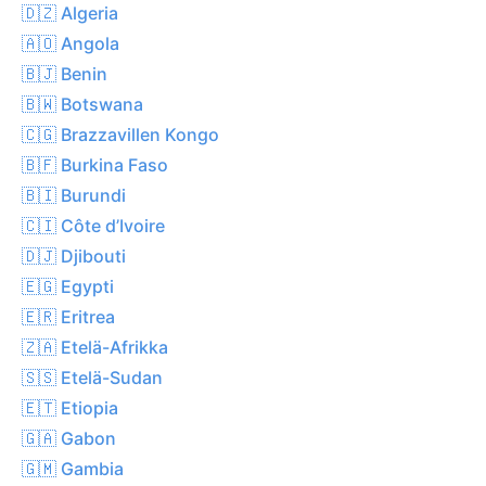
🇩🇿 Algeria
🇦🇴 Angola
🇧🇯 Benin
🇧🇼 Botswana
🇨🇬 Brazzavillen Kongo
🇧🇫 Burkina Faso
🇧🇮 Burundi
🇨🇮 Côte d’Ivoire
🇩🇯 Djibouti
🇪🇬 Egypti
🇪🇷 Eritrea
🇿🇦 Etelä-Afrikka
🇸🇸 Etelä-Sudan
🇪🇹 Etiopia
🇬🇦 Gabon
🇬🇲 Gambia