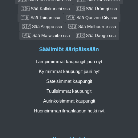
🇮🇳 Sää Kallakurichi:ssa
🇨🇳 Sää Ürümqi:ssa
🇹🇼 Sää Tainan:ssa
🇵🇭 Sää Quezon City:ssa
🇸🇾 Sää Aleppo:ssa
🇦🇺 Sää Melbourne:ssa
🇻🇪 Sää Maracaibo:ssa
🇰🇷 Sää Daegu:ssa
Sääilmiöt ääripäissään
Lämpimimmät kaupungit juuri nyt
Kylmimmät kaupungit juuri nyt
Sateisimmat kaupungit
Tuulisimmat kaupungit
Aurinkoisimmat kaupungit
Huonoimman ilmanlaadun hetki nyt