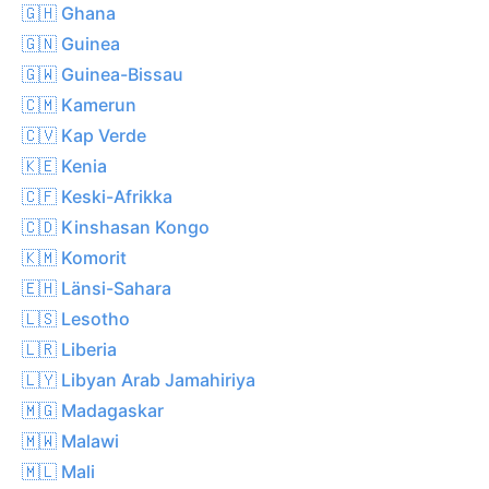
🇬🇭 Ghana
🇬🇳 Guinea
🇬🇼 Guinea-Bissau
🇨🇲 Kamerun
🇨🇻 Kap Verde
🇰🇪 Kenia
🇨🇫 Keski-Afrikka
🇨🇩 Kinshasan Kongo
🇰🇲 Komorit
🇪🇭 Länsi-Sahara
🇱🇸 Lesotho
🇱🇷 Liberia
🇱🇾 Libyan Arab Jamahiriya
🇲🇬 Madagaskar
🇲🇼 Malawi
🇲🇱 Mali