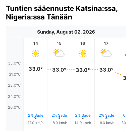
Tuntien sääennuste Katsina:ssa,
Nigeria:ssa Tänään
Sunday, August 02, 2026
14
15
16
17
1
35.0°C
33.0°
33.0°
33.0°
33.0°
31.0°C
30.
28.0°C
24.0°C
20.0°C
2% Sade
2% Sade
2% Sade
2% Sade
0.3
↑
↑
↑
↑
17.0 km/h
18.0 km/h
14.0 km/h
18.0 km/h
30.0 