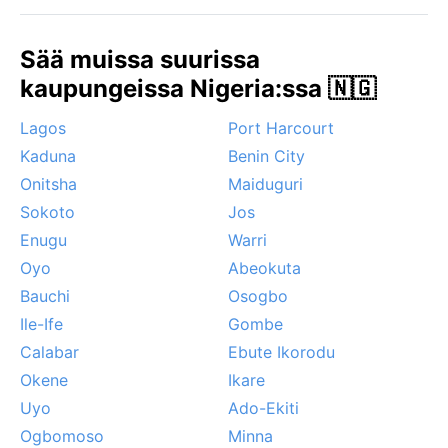
helmikuun välinen jakso, jolloin lämpö on siedettävintä
ja sateet ovat jo väistyneet. Huomattavin sääilmiö on
Sää muissa suurissa
harmattan, joka puhaltaa joulukuusta helmikuuhun
Saharan suunnalta. Tämä kuiva, pölyinen pasaatituuli
kaupungeissa Nigeria:ssa 🇳🇬
heikentää näkyvyyttä ja tuo mukanaan hienoa
Lagos
Port Harcourt
hiekkaa, mikä voi tuntua epämukavalta, mutta on silti
osa paikallista kokemusta. Hurrikaaneja,
Kaduna
Benin City
monsuunisateita tai lunta ei esiinny – Katsinan sää on
Onitsha
Maiduguri
ennen kaikkea äärimmäisen aurinkoista ja
Sokoto
Jos
ennustettavaa.
Enugu
Warri
Oyo
Abeokuta
Bauchi
Osogbo
Ile-Ife
Gombe
Calabar
Ebute Ikorodu
Okene
Ikare
Uyo
Ado-Ekiti
Ogbomoso
Minna