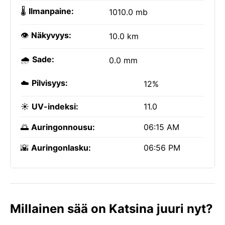
🌡️
Ilmanpaine:
1010.0 mb
👁️
Näkyvyys:
10.0 km
🌧️
Sade:
0.0 mm
☁️
Pilvisyys:
12%
☀️
UV-indeksi:
11.0
🌅
Auringonnousu:
06:15 AM
🌇
Auringonlasku:
06:56 PM
Millainen sää on Katsina juuri nyt?