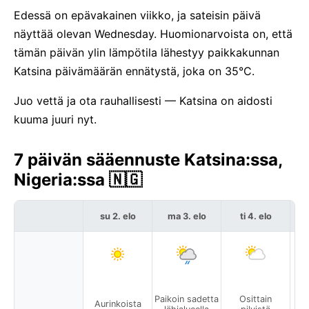
Edessä on epävakainen viikko, ja sateisin päivä
näyttää olevan Wednesday. Huomionarvoista on, että
tämän päivän ylin lämpötila lähestyy paikkakunnan
Katsina päivämäärän ennätystä, joka on 35°C.
Juo vettä ja ota rauhallisesti — Katsina on aidosti
kuuma juuri nyt.
7 päivän sääennuste Katsina:ssa,
Nigeria:ssa 🇳🇬
su 2. elo
ma 3. elo
ti 4. elo
Paikoin sadetta
Osittain
Aurinkoista
A