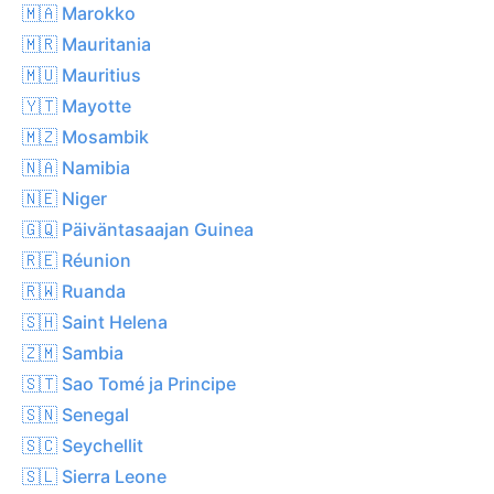
🇲🇦 Marokko
🇲🇷 Mauritania
🇲🇺 Mauritius
🇾🇹 Mayotte
🇲🇿 Mosambik
🇳🇦 Namibia
🇳🇪 Niger
🇬🇶 Päiväntasaajan Guinea
🇷🇪 Réunion
🇷🇼 Ruanda
🇸🇭 Saint Helena
🇿🇲 Sambia
🇸🇹 Sao Tomé ja Principe
🇸🇳 Senegal
🇸🇨 Seychellit
🇸🇱 Sierra Leone