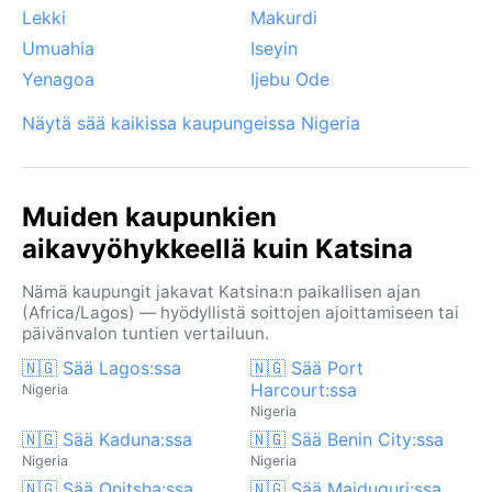
Lekki
Makurdi
Umuahia
Iseyin
Yenagoa
Ijebu Ode
Näytä sää kaikissa kaupungeissa Nigeria
Muiden kaupunkien
aikavyöhykkeellä kuin Katsina
Nämä kaupungit jakavat Katsina:n paikallisen ajan
(Africa/Lagos) — hyödyllistä soittojen ajoittamiseen tai
päivänvalon tuntien vertailuun.
🇳🇬 Sää Lagos:ssa
🇳🇬 Sää Port
Harcourt:ssa
Nigeria
Nigeria
🇳🇬 Sää Kaduna:ssa
🇳🇬 Sää Benin City:ssa
Nigeria
Nigeria
🇳🇬 Sää Onitsha:ssa
🇳🇬 Sää Maiduguri:ssa