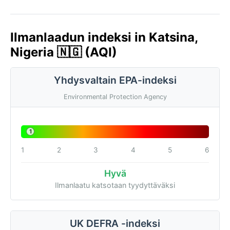
Ilmanlaadun indeksi in Katsina,
Nigeria 🇳🇬 (AQI)
Yhdysvaltain EPA-indeksi
Environmental Protection Agency
1
1
2
3
4
5
6
Hyvä
Ilmanlaatu katsotaan tyydyttäväksi
UK DEFRA -indeksi