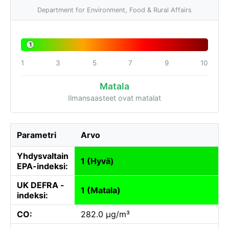
Department for Environment, Food & Rural Affairs
1
1
3
5
7
9
10
Matala
Ilmansaasteet ovat matalat
Parametri
Arvo
Yhdysvaltain
1 (Hyvä)
EPA-indeksi:
UK DEFRA -
1 (Matala)
indeksi:
CO:
282.0 µg/m³