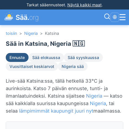
Tarkat sääennusteet
.
Näytä kaikki maat
.
☰
Sää.
org
🌐
toisiin
>
Nigeria
>
Katsina
Sää in Katsina, Nigeria 🇳🇬
Ennuste
Sää elokuussa
Sää syyskuussa
Vuosittaiset keskiarvot
Nigeria sää
Live-sää Katsina:ssa, tällä hetkellä 33°C ja
aurinkoista. Katso 7 päivän ennuste, tunti- ja
ilmanlaatuindeksi. Katsina sijaitsee
Nigeria
— katso
sää kaikkialla suurissa kaupungeissa
Nigeria
, tai
selaa
lämpimimmät kaupungit juuri nyt
maailmassa.