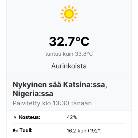
32.7°C
tuntuu kuin 33.8°C
Aurinkoista
Nykyinen sää Katsina:ssa,
Nigeria:ssa
Päivitetty klo 13:30 tänään
💧
Kosteus:
42%
🌬️
Tuuli:
16.2 kph (192°)