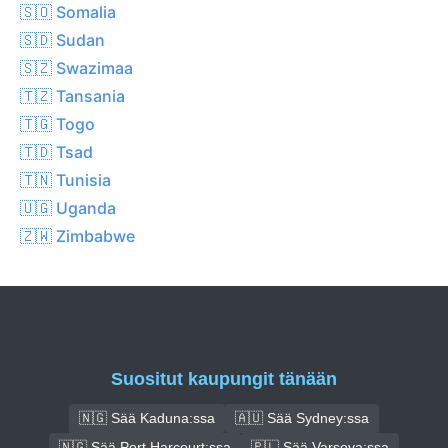
🇸🇴 Somalia
🇸🇩 Sudan
🇸🇿 Swazimaa
🇹🇿 Tansania
🇹🇬 Togo
🇹🇩 Tsad
🇹🇳 Tunisia
🇺🇬 Uganda
🇿🇼 Zimbabwe
Suositut kaupungit tänään
🇳🇬 Sää Kaduna:ssa
🇦🇺 Sää Sydney:ssa
🇳🇬 Sää Port Harcourt:ssa
🇵🇱 Sää Varsova:ssa