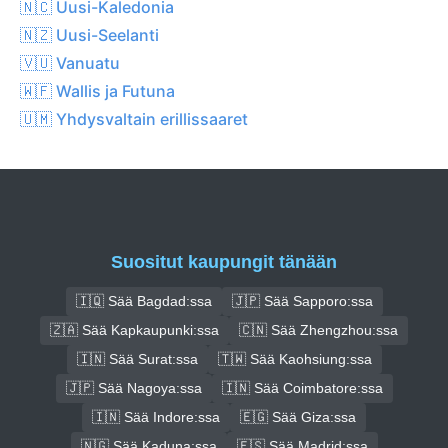
🇳🇨 Uusi-Kaledonia
🇳🇿 Uusi-Seelanti
🇻🇺 Vanuatu
🇼🇫 Wallis ja Futuna
🇺🇲 Yhdysvaltain erillissaaret
Suositut kaupungit tänään
🇮🇶 Sää Bagdad:ssa
🇯🇵 Sää Sapporo:ssa
🇿🇦 Sää Kapkaupunki:ssa
🇨🇳 Sää Zhengzhou:ssa
🇮🇳 Sää Surat:ssa
🇹🇼 Sää Kaohsiung:ssa
🇯🇵 Sää Nagoya:ssa
🇮🇳 Sää Coimbatore:ssa
🇮🇳 Sää Indore:ssa
🇪🇬 Sää Giza:ssa
🇳🇬 Sää Kaduna:ssa
🇪🇸 Sää Madrid:ssa