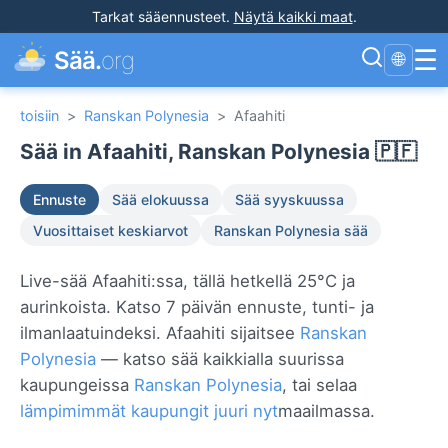
Tarkat sääennusteet
.
Näytä kaikki maat
.
☰
Sää.
org
🌐
toisiin
>
Ranskan Polynesia
>
Afaahiti
Sää in Afaahiti, Ranskan Polynesia 🇵🇫
Ennuste
Sää elokuussa
Sää syyskuussa
Vuosittaiset keskiarvot
Ranskan Polynesia sää
Live-sää Afaahiti:ssa, tällä hetkellä 25°C ja
aurinkoista. Katso 7 päivän ennuste, tunti- ja
ilmanlaatuindeksi. Afaahiti sijaitsee
Ranskan
Polynesia
— katso sää kaikkialla suurissa
kaupungeissa
Ranskan Polynesia
, tai selaa
lämpimimmät kaupungit juuri nyt
maailmassa.