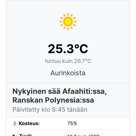
25.3°C
tuntuu kuin 26.7°C
Aurinkoista
Nykyinen sää Afaahiti:ssa,
Ranskan Polynesia:ssa
Päivitetty klo 8:45 tänään
💧
Kosteus:
75%