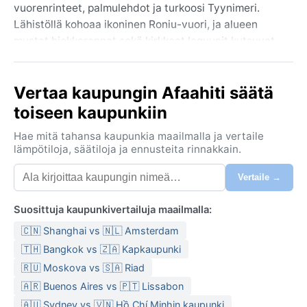
vuorenrinteet, palmulehdot ja turkoosi Tyynimeri.
Lähistöllä kohoaa ikoninen Roniu-vuori, ja alueen
mustat hiekkarannat sekä kirkkaat laguunit kutsuvat
tutkimaan. Matka pääkaupunkiin Papeeteen on lyhyt,
mutta täällä elämä soljuu rauhallisemmin – kalastus,
Vertaa kaupungin Afaahiti säätä
paikallismarkkinat ja perinteinen polynesialainen
kulttuuri ovat arjen keskiössä.
toiseen kaupunkiin
Ilmasto on trooppinen sademetsäilmasto (Köppen Af),
Hae mitä tahansa kaupunkia maailmalla ja vertaile
joten lämpötila pysyy ympäri vuoden korkeana, noin
lämpötiloja, säätiloja ja ennusteita rinnakkain.
25–30 asteessa. Sadekausi kestää marraskuusta
Vertaile →
huhtikuuhun, jolloin sateet ovat runsaita ja usein
rankkoja, mutta ne tulevat tyypillisesti lyhyinä
Suosittuja kaupunkivertailuja maailmalla:
kuuroina. Ilmankosteus on korkea ympäri vuoden,
mikä tekee säästä trooppisen tuntuisen.
🇨🇳 Shanghai vs 🇳🇱 Amsterdam
Talvikuukausina toukokuusta lokakuuhun sateet
🇹🇭 Bangkok vs 🇿🇦 Kapkaupunki
vähenevät ja lämpötila laskee hieman, mutta päivät
🇷🇺 Moskova vs 🇸🇦 Riad
ovat edelleen lämpimiä. Pakkaamiseen kannattaa
🇦🇷 Buenos Aires vs 🇵🇹 Lissabon
varata kevyitä, hengittäviä vaatteita, sateenvarjo tai
🇦🇺 Sydney vs 🇻🇳 Hồ Chí Minhin kaupunki