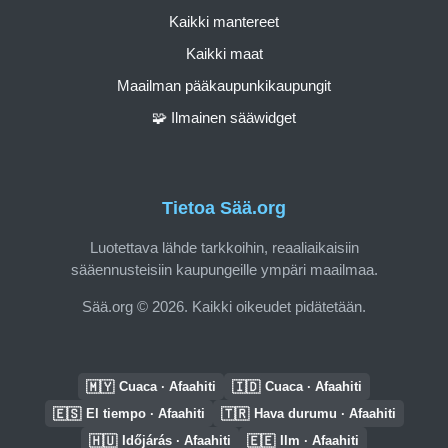
Kaikki mantereet
Kaikki maat
Maailman pääkaupunkikaupungit
🧩 Ilmainen sääwidget
Tietoa Sää.org
Luotettava lähde tarkkoihin, reaaliaikaisiin
sääennusteisiin kaupungeille ympäri maailmaa.
Sää.org © 2026. Kaikki oikeudet pidätetään.
🇲🇾
🇮🇩
Cuaca · Afaahiti
Cuaca · Afaahiti
🇪🇸
🇹🇷
El tiempo · Afaahiti
Hava durumu · Afaahiti
🇭🇺
🇪🇪
Időjárás · Afaahiti
Ilm · Afaahiti