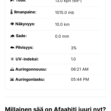
🌬️
Tuuli:
13.0 kph (69°)
🌡️
Ilmanpaine:
1015.0 mb
👁️
Näkyvyys:
10.0 km
🌧️
Sade:
0.0 mm
☁️
Pilvisyys:
3%
☀️
UV-indeksi:
1.0
🌅
Auringonnousu:
06:21 AM
🌇
Auringonlasku:
05:44 PM
Millainen sää on Afaahiti juuri nyt?