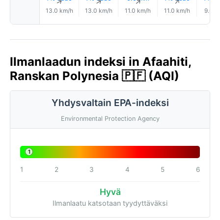
↑
↑
↑
↑
13.0 km/h
13.0 km/h
11.0 km/h
11.0 km/h
9.0 k
Ilmanlaadun indeksi in Afaahiti,
Ranskan Polynesia 🇵🇫 (AQI)
Yhdysvaltain EPA-indeksi
Environmental Protection Agency
1
1
2
3
4
5
6
Hyvä
Ilmanlaatu katsotaan tyydyttäväksi