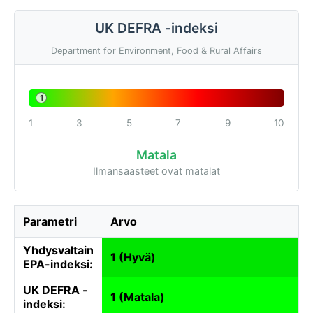
UK DEFRA -indeksi
Department for Environment, Food & Rural Affairs
1
1
3
5
7
9
10
Matala
Ilmansaasteet ovat matalat
Parametri
Arvo
Yhdysvaltain
1 (Hyvä)
EPA-indeksi:
UK DEFRA -
1 (Matala)
indeksi: