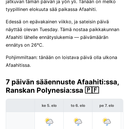
jatkuvan tämän päivän ja yön yli. Tänään on melko
tyypillinen elokuuta sää paikassa Afaahiti.
Edessä on epävakainen viikko, ja sateisin päivä
näyttää olevan Tuesday. Tämä nostaa paikkakunnan
Afaahiti lähelle ennätyslukemia — päivämäärän
ennätys on 26°C.
Pohjimmiltaan: tänään on loistava päivä olla ulkona
Afaahitissa.
7 päivän sääennuste Afaahiti:ssa,
Ranskan Polynesia:ssa 🇵🇫
ke 5. elo
to 6. elo
pe 7. elo