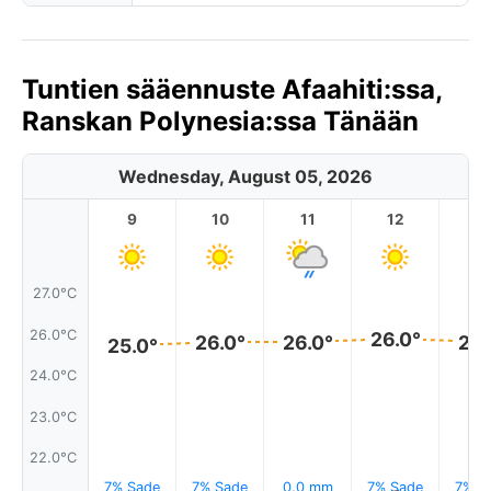
Tuntien sääennuste Afaahiti:ssa,
Ranskan Polynesia:ssa Tänään
Wednesday, August 05, 2026
9
10
11
12
1
27.0°C
26.0°C
26.0°
26.0°
26.0°
26.
25.0°
24.0°C
23.0°C
22.0°C
7% Sade
7% Sade
0.0 mm
7% Sade
7% S