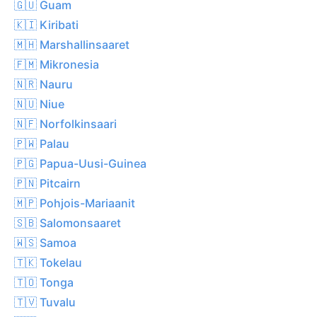
🇬🇺 Guam
🇰🇮 Kiribati
🇲🇭 Marshallinsaaret
🇫🇲 Mikronesia
🇳🇷 Nauru
🇳🇺 Niue
🇳🇫 Norfolkinsaari
🇵🇼 Palau
🇵🇬 Papua-Uusi-Guinea
🇵🇳 Pitcairn
🇲🇵 Pohjois-Mariaanit
🇸🇧 Salomonsaaret
🇼🇸 Samoa
🇹🇰 Tokelau
🇹🇴 Tonga
🇹🇻 Tuvalu