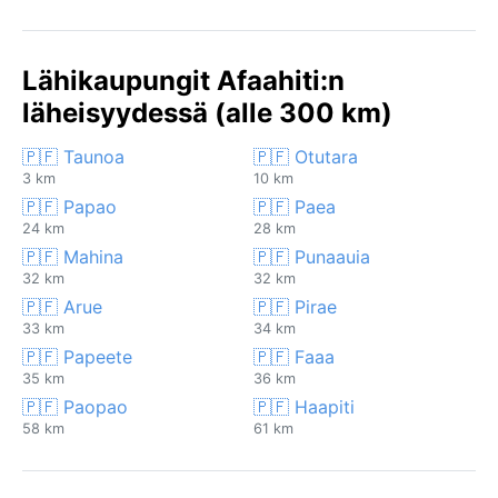
Lähikaupungit Afaahiti:n
läheisyydessä (alle 300 km)
🇵🇫 Taunoa
🇵🇫 Otutara
3 km
10 km
🇵🇫 Papao
🇵🇫 Paea
24 km
28 km
🇵🇫 Mahina
🇵🇫 Punaauia
32 km
32 km
🇵🇫 Arue
🇵🇫 Pirae
33 km
34 km
🇵🇫 Papeete
🇵🇫 Faaa
35 km
36 km
🇵🇫 Paopao
🇵🇫 Haapiti
58 km
61 km