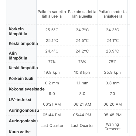
Paikoin sadetta
Paikoin sadetta
Paikoin sadetta
A
lähialueella
lähialueella
lähialueella
Korkein
25.6°C
24.7°C
24.3°C
lämpötila
25.1°C
24.5°C
24.1°C
Keskilämpötila
24.4°C
24.2°C
23.9°C
Alin
lämpötila
77%
78%
78%
Keskilämpötila
19.8 kph
10.8 kph
25.9 kph
Korkein tuuli
0.2 mm
1.1 mm
0.8 mm
Kokonaisvesisade
9.0
8.0
7.0
UV-indeksi
06:21 AM
06:21 AM
06:20 AM
0
Auringonnousu
05:44 PM
05:44 PM
05:45 PM
Auringonlasku
Waning
Last Quarter
Last Quarter
Crescent
Kuun vaihe