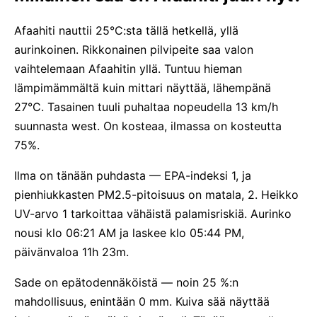
Afaahiti nauttii 25°C:sta tällä hetkellä, yllä
aurinkoinen. Rikkonainen pilvipeite saa valon
vaihtelemaan Afaahitin yllä. Tuntuu hieman
lämpimämmältä kuin mittari näyttää, lähempänä
27°C. Tasainen tuuli puhaltaa nopeudella 13 km/h
suunnasta west. On kosteaa, ilmassa on kosteutta
75%.
Ilma on tänään puhdasta — EPA-indeksi 1, ja
pienhiukkasten PM2.5-pitoisuus on matala, 2. Heikko
UV-arvo 1 tarkoittaa vähäistä palamisriskiä. Aurinko
nousi klo 06:21 AM ja laskee klo 05:44 PM,
päivänvaloa 11h 23m.
Sade on epätodennäköistä — noin 25 %:n
mahdollisuus, enintään 0 mm. Kuiva sää näyttää