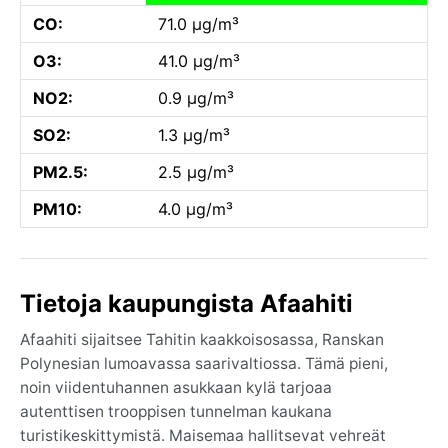
CO:
71.0 µg/m³
O3:
41.0 µg/m³
NO2:
0.9 µg/m³
SO2:
1.3 µg/m³
PM2.5:
2.5 µg/m³
PM10:
4.0 µg/m³
Tietoja kaupungista Afaahiti
Afaahiti sijaitsee Tahitin kaakkoisosassa, Ranskan
Polynesian lumoavassa saarivaltiossa. Tämä pieni,
noin viidentuhannen asukkaan kylä tarjoaa
autenttisen trooppisen tunnelman kaukana
turistikeskittymistä. Maisemaa hallitsevat vehreät