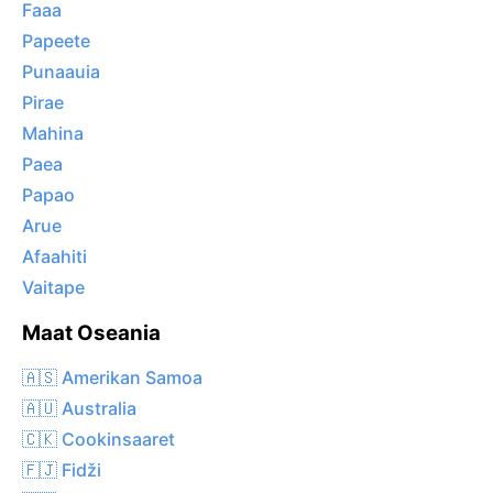
Faaa
Papeete
Punaauia
Pirae
Mahina
Paea
Papao
Arue
Afaahiti
Vaitape
Maat Oseania
🇦🇸 Amerikan Samoa
🇦🇺 Australia
🇨🇰 Cookinsaaret
🇫🇯 Fidži