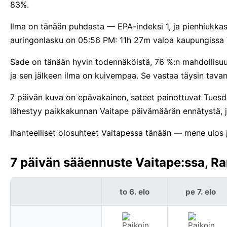
83%.
Ilma on tänään puhdasta — EPA-indeksi 1, ja pienhiukka
auringonlasku on 05:56 PM: 11h 27m valoa kaupungissa 
Sade on tänään hyvin todennäköistä, 76 %:n mahdollisuus
ja sen jälkeen ilma on kuivempaa. Se vastaa täysin tava
7 päivän kuva on epävakainen, sateet painottuvat Tuesda
lähestyy paikkakunnan Vaitape päivämäärän ennätystä, 
Ihanteelliset olosuhteet Vaitapessa tänään — mene ulos ja
7 päivän sääennuste Vaitape:ssa, Ra
to 6. elo
pe 7. elo