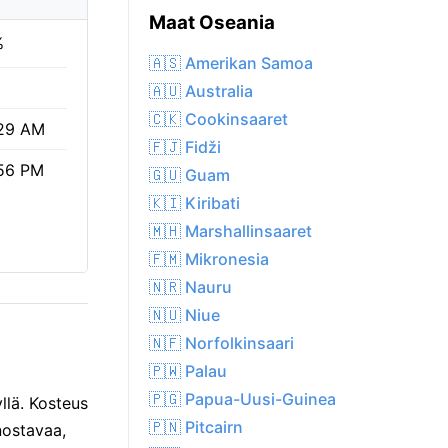
Maat Oseania
%
🇦🇸 Amerikan Samoa
🇦🇺 Australia
🇨🇰 Cookinsaaret
29 AM
🇫🇯 Fidži
56 PM
🇬🇺 Guam
🇰🇮 Kiribati
🇲🇭 Marshallinsaaret
🇫🇲 Mikronesia
🇳🇷 Nauru
🇳🇺 Niue
🇳🇫 Norfolkinsaari
🇵🇼 Palau
🇵🇬 Papua-Uusi-Guinea
llä. Kosteus
🇵🇳 Pitcairn
nostavaa,