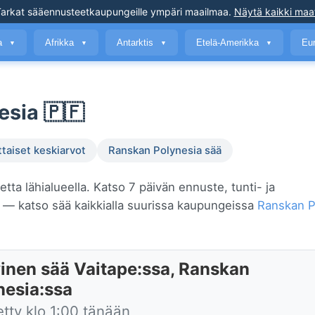
arkat sääennusteet
kaupungeille ympäri maailmaa
.
Näytä kaikki maa
a
Afrikka
Antarktis
Etelä-Amerikka
Eu
▼
▼
▼
▼
esia 🇵🇫
ttaiset keskiarvot
Ranskan Polynesia sää
etta lähialueella. Katso 7 päivän ennuste, tunti- ja
— katso sää kaikkialla suurissa kaupungeissa
Ranskan P
inen sää Vaitape:ssa, Ranskan
nesia:ssa
etty klo 1:00 tänään