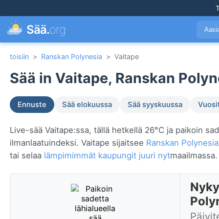
T
Sää.
org
Aasi
toisiin
>
Ranskan Polynesia
>
Vaitape
Sää in Vaitape, Ranskan Polyn
Ennuste
Sää elokuussa
Sää syyskuussa
Vuosi
Live-sää Vaitape:ssa, tällä hetkellä 26°C ja paikoin sad
ilmanlaatuindeksi. Vaitape sijaitsee
Ranskan Polynesia
tai selaa
lämpimimmät kaupungit juuri nyt
maailmassa.
Nyky
Poly
Päivit