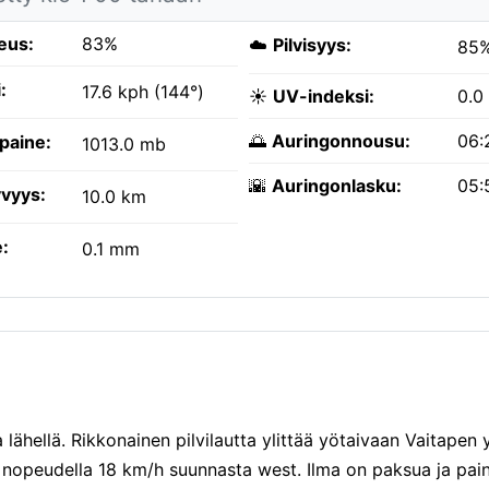
eus:
83%
☁️
Pilvisyys:
85
:
17.6 kph (144°)
☀️
UV-indeksi:
0.0
🌅
Auringonnousu:
06:
paine:
1013.0 mb
🌇
Auringonlasku:
05:
vyys:
10.0 km
:
0.1 mm
lähellä. Rikkonainen pilvilautta ylittää yötaivaan Vaitapen y
a nopeudella 18 km/h suunnasta west. Ilma on paksua ja pai