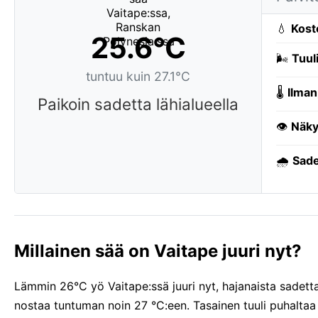
💧
Kost
25.6°C
🌬️
Tuuli
tuntuu kuin 27.1°C
🌡️
Ilman
Paikoin sadetta lähialueella
👁️
Näky
🌧️
Sade
Millainen sää on Vaitape juuri nyt?
Lämmin 26°C yö Vaitape:ssä juuri nyt, hajanaista sadetta 
nostaa tuntuman noin 27 °C:een. Tasainen tuuli puhalta