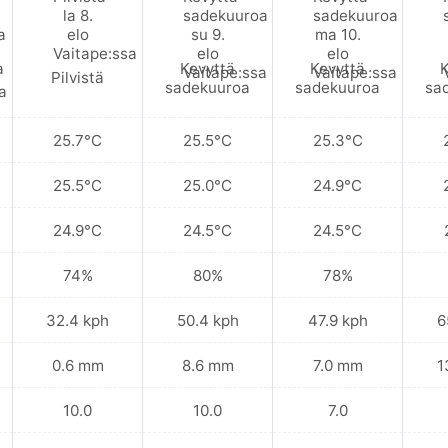
a
Kevyttä
Kevyttä
K
Pilvistä
sadekuuroa
sadekuuroa
sa
25.7°C
25.5°C
25.3°C
25.5°C
25.0°C
24.9°C
24.9°C
24.5°C
24.5°C
74%
80%
78%
32.4 kph
50.4 kph
47.9 kph
6
0.6 mm
8.6 mm
7.0 mm
1
10.0
10.0
7.0