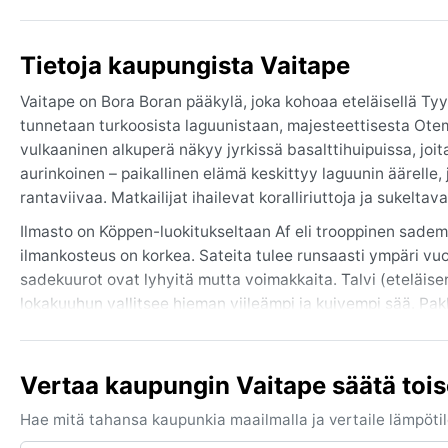
Tietoja kaupungista Vaitape
Vaitape on Bora Boran pääkylä, joka kohoaa eteläisellä Ty
tunnetaan turkoosista laguunistaan, majesteettisesta Otem
vulkaaninen alkuperä näkyy jyrkissä basalttihuipuissa, joi
aurinkoinen – paikallinen elämä keskittyy laguunin äärelle,
rantaviivaa. Matkailijat ihailevat koralliriuttoja ja sukeltav
Ilmasto on Köppen-luokitukseltaan Af eli trooppinen sade
ilmankosteus on korkea. Sateita tulee runsaasti ympäri vu
sadekuurot ovat lyhyitä mutta voimakkaita. Talvi (eteläis
lokakuuhun vallitsee hieman viileämpi ja kuivempi sää. Pak
vedenpitävät jalkineet, sillä äkilliset sadekuurot ovat ark
Paras matkustusajankohta sään kannalta on toukokuusta lo
Vertaa kaupungin Vaitape säätä toi
viilentävät oloa. Sadekausi tuo mukanaan trooppisia myrsky
huhtikuun välillä. Syklonit ovat kuitenkin harvinaisia Bora B
Hae mitä tahansa kaupunkia maailmalla ja vertaile lämpötilo
Lämpimät ja kirkkaat vedet pysyvät houkuttelevina ympäri