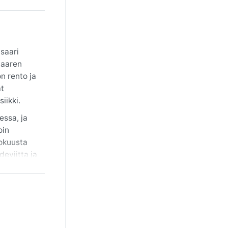
saari
Saaren
n rento ja
ät
iikki.
essa, ja
oin
kokuusta
eviitta ja
ä.
t
 ja
tai lunta.
oppisen