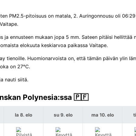
sten PM2.5-pitoisuus on matala, 2. Auringonnousu oli 06:2
Vaitape.
 ja ennusteen mukaan jopa 5 mm. Sateen pitäisi hellittää n
nomaista elokuuta keskiarvoa paikassa Vaitape.
y tienoille. Huomionarvoista on, että tämän päivän ylin lä
joka on 27°C.
 nauti siitä.
nskan Polynesia:ssa 🇵🇫
la 8. elo
su 9. elo
ma 10. elo
t