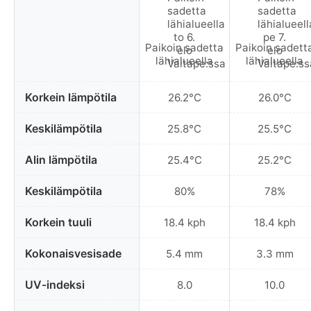
Paikoin sadetta
Paikoin sadett
lähialueella
lähialueella
Korkein lämpötila
26.2°C
26.0°C
Keskilämpötila
25.8°C
25.5°C
Alin lämpötila
25.4°C
25.2°C
Keskilämpötila
80%
78%
Korkein tuuli
18.4 kph
18.4 kph
Kokonaisvesisade
5.4 mm
3.3 mm
UV-indeksi
8.0
10.0