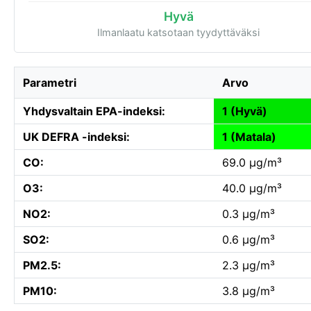
Hyvä
Ilmanlaatu katsotaan tyydyttäväksi
Parametri
Arvo
Yhdysvaltain EPA-indeksi:
1 (Hyvä)
UK DEFRA -indeksi:
1 (Matala)
CO:
69.0 µg/m³
O3:
40.0 µg/m³
NO2:
0.3 µg/m³
SO2:
0.6 µg/m³
PM2.5:
2.3 µg/m³
PM10:
3.8 µg/m³