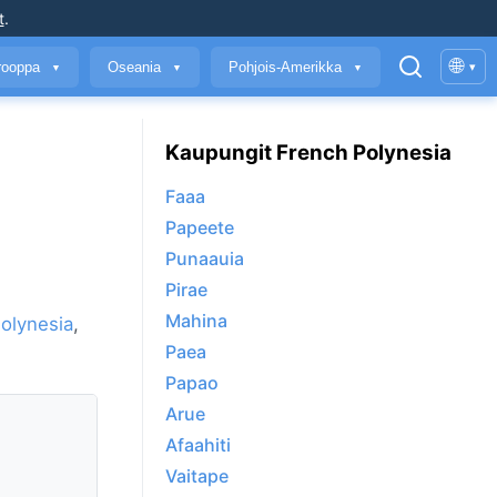
t
.
🌐
rooppa
Oseania
Pohjois-Amerikka
▾
▼
▼
▼
Kaupungit French Polynesia
Faaa
Papeete
Punaauia
Pirae
Mahina
olynesia
,
Paea
Papao
Arue
Afaahiti
Vaitape