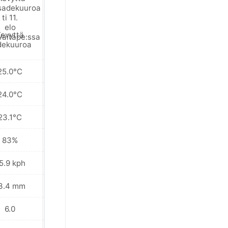
evyttä
Paikoin sadetta
dekuuroa
lähialueella
25.0°C
25.1°C
24.0°C
24.4°C
23.1°C
23.3°C
83%
81%
5.9 kph
58.7 kph
3.4 mm
9.4 mm
6.0
7.0