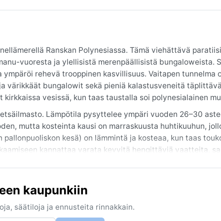
ynellämerellä Ranskan Polynesiassa. Tämä viehättävä paratiisi
anu-vuoresta ja ylellisistä merenpäällisistä bungaloweista. 
ta ympäröi rehevä trooppinen kasvillisuus. Vaitapen tunnelma o
 ja värikkäät bungalowit sekä pieniä kalastusveneitä täplittäv
at kirkkaissa vesissä, kun taas taustalla soi polynesialainen mus
metsäilmasto. Lämpötila pysyttelee ympäri vuoden 26–30 aste
oden, mutta kosteinta kausi on marraskuusta huhtikuuhun, joll
en pallonpuoliskon kesä) on lämmintä ja kosteaa, kun taas tou
kaamiseen kannattaa varata kevyitä hengittäviä vaatteita, sad
ipäivää. Uimapuku ja aurinkovoide ovat tietenkin välttämättömi
kakuuhun, jolloin on kuivempaa ja tuulisempaa – pasaatituule
seen kaupunkiin
jä ja satunnaisia sykloneja, jotka voivat esiintyä marraskuun
oralla, eikä Vaitapessa ole erityisiä ääri-ilmiöitä, kuten sumua 
ja, säätiloja ja ennusteita rinnakkain.
 vuoden, joten jokainen vuodenaika tarjoaa omanlaisensa tro