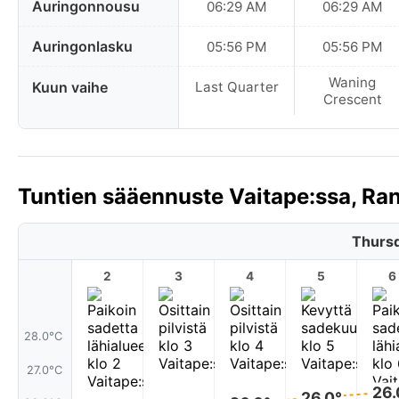
Auringonnousu
06:29 AM
06:29 AM
Auringonlasku
05:56 PM
05:56 PM
Waning
Kuun vaihe
Last Quarter
Crescent
Tuntien sääennuste Vaitape:ssa, Ra
Thursd
2
3
4
5
6
28.0°C
27.0°C
26.
26.0°