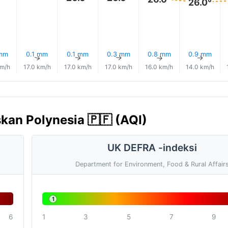
26.0°
 mm
0.1 mm
0.1 mm
0.3 mm
0.8 mm
0.9 mm
↑
↑
↑
↑
↑
↑
km/h
17.0 km/h
17.0 km/h
17.0 km/h
16.0 km/h
14.0 km/h
skan Polynesia 🇵🇫 (AQI)
UK DEFRA -indeksi
Department for Environment, Food & Rural Affair
1
6
1
3
5
7
9