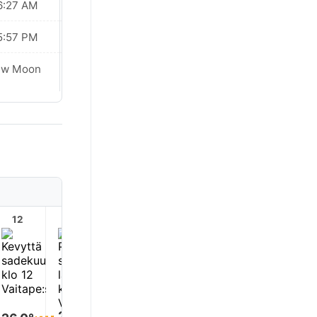
6:27 AM
06:26 AM
5:57 PM
05:57 PM
ew Moon
New Moon
12
13
14
15
16
17
26.0°
26.0°
26.0°
26.0°
26.0°