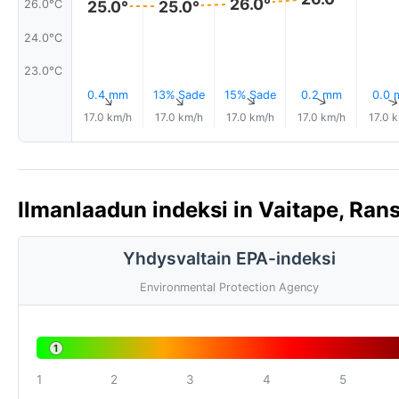
26.0°
26.0°C
25.0°
25.0°
24.0°C
23.0°C
0.4 mm
13% Sade
15% Sade
0.2 mm
0.0
↑
↑
↑
↑
17.0 km/h
17.0 km/h
17.0 km/h
17.0 km/h
17.0 
Ilmanlaadun indeksi in Vaitape, Ran
Yhdysvaltain EPA-indeksi
Environmental Protection Agency
1
1
2
3
4
5