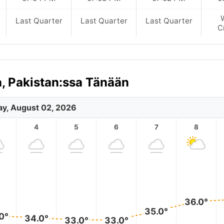
Last Quarter
Last Quarter
Last Quarter
C
, Pakistan:ssa Tänään
y, August 02, 2026
4
5
6
7
8
36.0°
35.0°
0°
34.0°
33.0°
33.0°