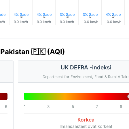
ade
4% Sade
4% Sade
3% Sade
3% Sade
4% Sade
↑
↑
↑
↑
↑
↑
m/h
9.0 km/h
9.0 km/h
9.0 km/h
10.0 km/h
10.0 km/h
 Pakistan 🇵🇰 (AQI)
UK DEFRA -indeksi
Department for Environment, Food & Rural Affair
6
1
3
5
7
9
Korkea
Ilmansaasteet ovat korkeat