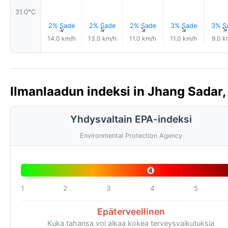
31.0°C
2% Sade
2% Sade
2% Sade
3% Sade
3% S
↑
↑
↑
↑
14.0 km/h
13.0 km/h
11.0 km/h
11.0 km/h
9.0 k
Ilmanlaadun indeksi in Jhang Sadar,
Yhdysvaltain EPA-indeksi
Environmental Protection Agency
4
1
2
3
4
5
Epäterveellinen
Kuka tahansa voi alkaa kokea terveysvaikutuksia