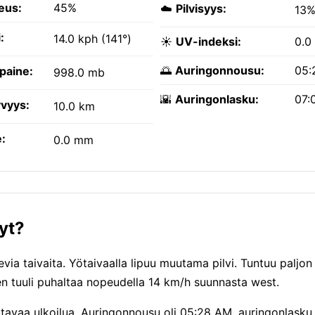
eus:
45%
☁️
Pilvisyys:
13
:
14.0 kph (141°)
☀️
UV-indeksi:
0.0
🌅
Auringonnousu:
05:
paine:
998.0 mb
🌇
Auringonlasku:
07:
vyys:
10.0 km
:
0.0 mm
yt?
via taivaita. Yötaivaalla lipuu muutama pilvi. Tuntuu paljon
 tuuli puhaltaa nopeudella 14 km/h suunnasta west.
tavaa ulkoilua. Auringonnousu oli 05:28 AM, auringonlasku