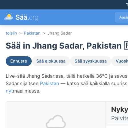
T
Sää.
org
Aasi
toisiin
>
Pakistan
>
Jhang Sadar
Sää in Jhang Sadar, Pakistan 
Ennuste
Sää elokuussa
Sää syyskuussa
Vuosi
Live-sää Jhang Sadar:ssa, tällä hetkellä 36°C ja savu
Sadar sijaitsee
Pakistan
— katso sää kaikkialla suuri
nyt
maailmassa.
Nyky
Päivit