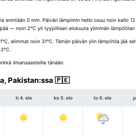
lla enintään 0 mm. Päivän lämpimin hetki osuu noin kello 12 t
ää — noin 2°C yli tyypillisen elokuuta ylimmän lämpötilan
41°C, alimmat noin 31°C. Tämän päivän ylin lämpötila jää sel
43°C.
rkkä ilmansaasteille tänään.
, Pakistan:ssa 🇵🇰
ti 4. elo
ke 5. elo
to 6. elo
p