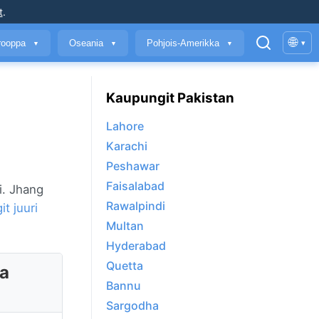
t
.
🌐
rooppa
Oseania
Pohjois-Amerikka
▾
▼
▼
▼
Kaupungit Pakistan
Lahore
Karachi
Peshawar
Faisalabad
i. Jhang
Rawalpindi
t juuri
Multan
Hyderabad
Quetta
sa
Bannu
Sargodha