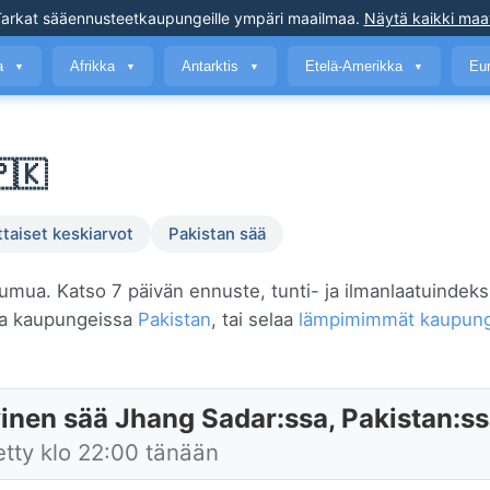
arkat sääennusteet
kaupungeille ympäri maailmaa
.
Näytä kaikki maa
a
Afrikka
Antarktis
Etelä-Amerikka
Eu
▼
▼
▼
▼
🇵🇰
ttaiset keskiarvot
Pakistan sää
sumua. Katso 7 päivän ennuste, tunti- ja ilmanlaatuindeks
ssa kaupungeissa
Pakistan
, tai selaa
lämpimimmät kaupungi
inen sää Jhang Sadar:ssa, Pakistan:s
etty klo 22:00 tänään