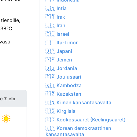
🇮🇳 Intia
🇮🇶 Irak
ienoille,
🇮🇷 Iran
 38°C.
🇮🇱 Israel
västi
🇹🇱 Itä-Timor
🇯🇵 Japani
🇾🇪 Jemen
🇯🇴 Jordania
🇨🇽 Joulusaari
🇰🇭 Kambodza
🇰🇿 Kazakstan
e 7. elo
la 8. elo
🇨🇳 Kiinan kansantasavalta
🇰🇬 Kirgiisia
🇨🇨 Kookossaaret (Keelingsaaret)
🇰🇵 Korean demokraattinen
kansantasavalta