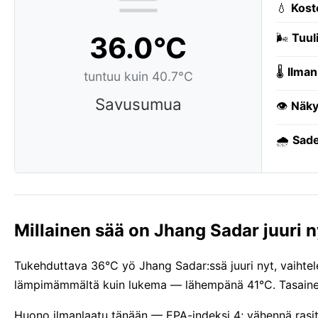
💧
Kost
36.0°C
🌬️
Tuuli
🌡️
Ilman
tuntuu kuin 40.7°C
Savusumua
👁️
Näky
🌧️
Sade
Millainen sää on Jhang Sadar juuri n
Tukehduttava 36°C yö Jhang Sadar:ssä juuri nyt, vaihtele
lämpimämmältä kuin lukema — lähempänä 41°C. Tasainen
Huono ilmanlaatu tänään — EPA-indeksi 4; vähennä rasit