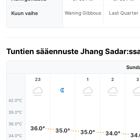
Kuun vaihe
Waning Gibbous
Last Quarter
Tuntien sääennuste Jhang Sadar:ssa
Sunda
23
1
2
3
42.0°C
39.0°C
36.0°C
36.0°
35.0°
35.0°
34.0°
34.
34.0°C