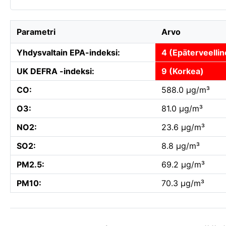
Parametri
Arvo
Yhdysvaltain EPA-indeksi:
4 (Epäterveellin
UK DEFRA -indeksi:
9 (Korkea)
CO:
588.0 µg/m³
O3:
81.0 µg/m³
NO2:
23.6 µg/m³
SO2:
8.8 µg/m³
PM2.5:
69.2 µg/m³
PM10:
70.3 µg/m³