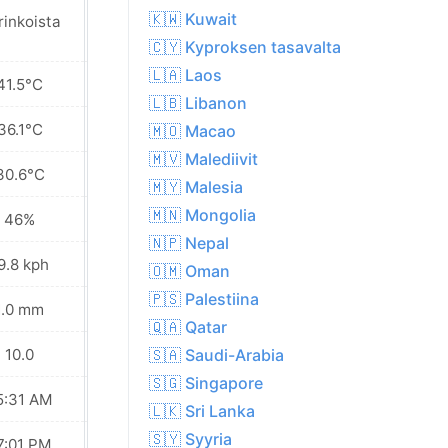
🇰🇼 Kuwait
rinkoista
Aurinkoista
🇨🇾 Kyproksen tasavalta
🇱🇦 Laos
41.5°C
40.4°C
🇱🇧 Libanon
36.1°C
36.5°C
🇲🇴 Macao
🇲🇻 Malediivit
30.6°C
32.9°C
🇲🇾 Malesia
🇲🇳 Mongolia
46%
44%
🇳🇵 Nepal
9.8 kph
26.3 kph
🇴🇲 Oman
🇵🇸 Palestiina
1.0 mm
0.9 mm
🇶🇦 Qatar
10.0
10.0
🇸🇦 Saudi-Arabia
🇸🇬 Singapore
5:31 AM
05:32 AM
🇱🇰 Sri Lanka
🇸🇾 Syyria
7:01 PM
07:00 PM