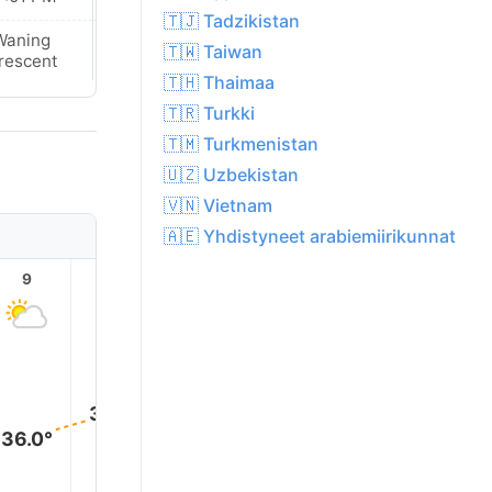
🇹🇯 Tadzikistan
Waning
Waning
🇹🇼 Taiwan
rescent
Crescent
🇹🇭 Thaimaa
🇹🇷 Turkki
🇹🇲 Turkmenistan
🇺🇿 Uzbekistan
🇻🇳 Vietnam
🇦🇪 Yhdistyneet arabiemiirikunnat
9
10
11
12
13
14
41.0°
41.0°
40.0°
40.0°
38.0°
36.0°