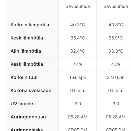
Savusumua
Savusumua
Korkein lämpötila
40.3°C
40.8°C
Keskilämpötila
36.4°C
36.9°C
Alin lämpötila
32.4°C
33.3°C
Keskilämpötila
44%
43%
Korkein tuuli
16.6 kph
22.0 kph
Kokonaisvesisade
0.0 mm
0.5 mm
UV-indeksi
9.0
9.0
Auringonnousu
05:28 AM
05:28 AM
Auringonlasku
07:05 PM
07:05 PM