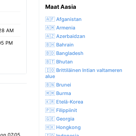
%
Maat Aasia
🇦🇫 Afganistan
🇦🇲 Armenia
28 AM
🇦🇿 Azerbaidzan
05 PM
🇧🇭 Bahrain
🇧🇩 Bangladesh
🇧🇹 Bhutan
🇮🇴 Brittiläinen Intian valtameren
alue
🇧🇳 Brunei
🇲🇲 Burma
🇰🇷 Etelä-Korea
🇵🇭 Filippiinit
🇬🇪 Georgia
🇭🇰 Hongkong
 on 07:05
🇮🇩 Indonesia