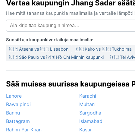
Vertaa kaupungin Jhang Sadar säätä
Hae mitä tahansa kaupunkia maailmalla ja vertaile lämpötilo
Suosittuja kaupunkivertailuja maailmalla:
🇬🇷 Ateena vs 🇵🇹 Lissabon
🇪🇬 Kairo vs 🇸🇪 Tukholma
🇧🇷 São Paulo vs 🇻🇳 Hồ Chí Minhin kaupunki
🇮🇱 Tel Avi
Sää muissa suurissa kaupungeissa P
Lahore
Karachi
Rawalpindi
Multan
Bannu
Sargodha
Battagram
Islamabad
Rahim Yar Khan
Kasur