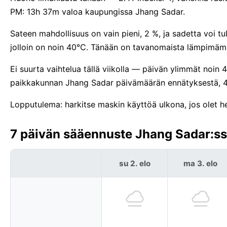
PM: 13h 37m valoa kaupungissa Jhang Sadar.
Sateen mahdollisuus on vain pieni, 2 %, ja sadetta voi tu
jolloin on noin 40°C. Tänään on tavanomaista lämpimämp
Ei suurta vaihtelua tällä viikolla — päivän ylimmät noin 
paikkakunnan Jhang Sadar päivämäärän ennätyksestä, 
Lopputulema: harkitse maskin käyttöä ulkona, jos olet he
7 päivän sääennuste Jhang Sadar:ssa
su 2. elo
ma 3. elo