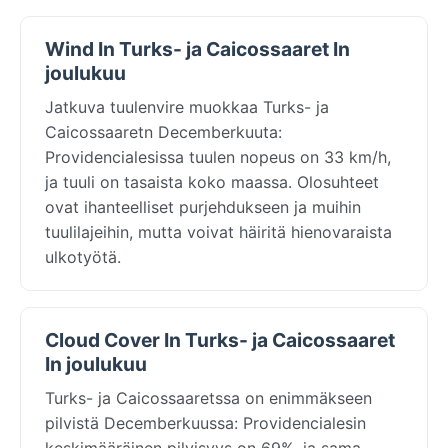
Wind In Turks- ja Caicossaaret In
joulukuu
Jatkuva tuulenvire muokkaa Turks- ja
Caicossaaretn Decemberkuuta:
Providencialesissa tuulen nopeus on 33 km/h,
ja tuuli on tasaista koko maassa. Olosuhteet
ovat ihanteelliset purjehdukseen ja muihin
tuulilajeihin, mutta voivat häiritä hienovaraista
ulkotyötä.
Cloud Cover In Turks- ja Caicossaaret
In joulukuu
Turks- ja Caicossaaretssa on enimmäkseen
pilvistä Decemberkuussa: Providencialesin
keskimääräinen pilvisyys on 69%, ja sama