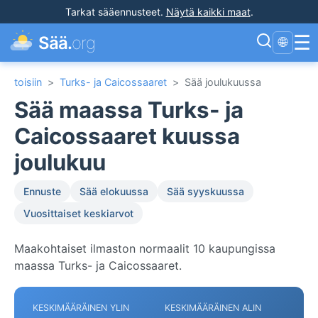
Tarkat sääennusteet
.
Näytä kaikki maat
.
☰
Sää.
org
🌐
toisiin
>
Turks- ja Caicossaaret
>
Sää joulukuussa
Sää maassa Turks- ja
Caicossaaret kuussa
joulukuu
Ennuste
Sää elokuussa
Sää syyskuussa
Vuosittaiset keskiarvot
Maakohtaiset ilmaston normaalit 10 kaupungissa
maassa Turks- ja Caicossaaret.
KESKIMÄÄRÄINEN YLIN
KESKIMÄÄRÄINEN ALIN