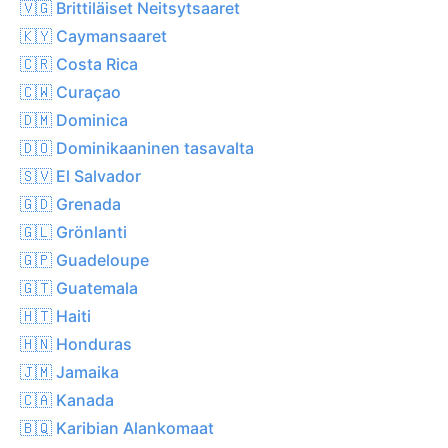
🇻🇬 Brittiläiset Neitsytsaaret
🇰🇾 Caymansaaret
🇨🇷 Costa Rica
🇨🇼 Curaçao
🇩🇲 Dominica
🇩🇴 Dominikaaninen tasavalta
🇸🇻 El Salvador
🇬🇩 Grenada
🇬🇱 Grönlanti
🇬🇵 Guadeloupe
🇬🇹 Guatemala
🇭🇹 Haiti
🇭🇳 Honduras
🇯🇲 Jamaika
🇨🇦 Kanada
🇧🇶 Karibian Alankomaat