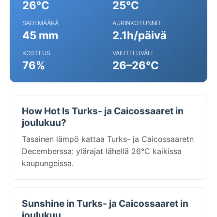
26°C
25°C
SADEMÄÄRÄ
AURINKOTUNNIT
45 mm
2.1h/päivä
KOSTEUS
VAIHTELUVÄLI
76%
26–26°C
How Hot Is Turks- ja Caicossaaret in
joulukuu?
Tasainen lämpö kattaa Turks- ja Caicossaaretn
Decemberssa: ylärajat lähellä 26°C kaikissa
kaupungeissa.
Sunshine in Turks- ja Caicossaaret in
joulukuu