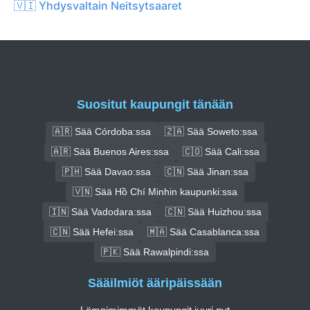
🇻🇮 Yhdysvaltain Neitsytsaaret
Suositut kaupungit tänään
🇦🇷 Sää Córdoba:ssa
🇿🇦 Sää Soweto:ssa
🇦🇷 Sää Buenos Aires:ssa
🇨🇴 Sää Cali:ssa
🇵🇭 Sää Davao:ssa
🇨🇳 Sää Jinan:ssa
🇻🇳 Sää Hồ Chí Minhin kaupunki:ssa
🇮🇳 Sää Vadodara:ssa
🇨🇳 Sää Huizhou:ssa
🇨🇳 Sää Hefei:ssa
🇲🇦 Sää Casablanca:ssa
🇵🇰 Sää Rawalpindi:ssa
Sääilmiöt ääripäissään