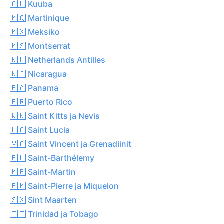
🇨🇺 Kuuba
🇲🇶 Martinique
🇲🇽 Meksiko
🇲🇸 Montserrat
🇳🇱 Netherlands Antilles
🇳🇮 Nicaragua
🇵🇦 Panama
🇵🇷 Puerto Rico
🇰🇳 Saint Kitts ja Nevis
🇱🇨 Saint Lucia
🇻🇨 Saint Vincent ja Grenadiinit
🇧🇱 Saint-Barthélemy
🇲🇫 Saint-Martin
🇵🇲 Saint-Pierre ja Miquelon
🇸🇽 Sint Maarten
🇹🇹 Trinidad ja Tobago