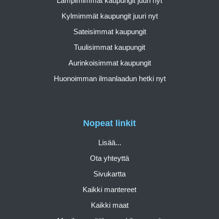
Lämpimimmät kaupungit juuri nyt
Kylmimmät kaupungit juuri nyt
Sateisimmat kaupungit
Tuulisimmat kaupungit
Aurinkoisimmat kaupungit
Huonoimman ilmanlaadun hetki nyt
Nopeat linkit
Lisää...
Ota yhteyttä
Sivukartta
Kaikki mantereet
Kaikki maat