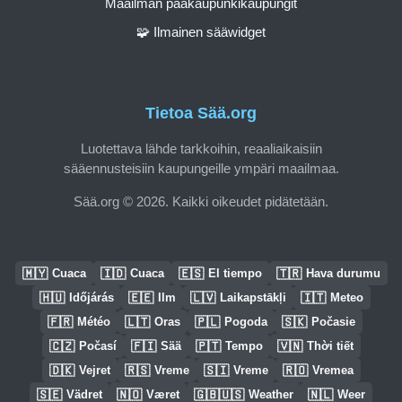
Maailman pääkaupunkikaupungit
🧩 Ilmainen sääwidget
Tietoa Sää.org
Luotettava lähde tarkkoihin, reaaliaikaisiin
sääennusteisiin kaupungeille ympäri maailmaa.
Sää.org © 2026. Kaikki oikeudet pidätetään.
🇲🇾
🇮🇩
🇪🇸
🇹🇷
Cuaca
Cuaca
El tiempo
Hava durumu
🇭🇺
🇪🇪
🇱🇻
🇮🇹
Időjárás
Ilm
Laikapstākļi
Meteo
🇫🇷
🇱🇹
🇵🇱
🇸🇰
Météo
Oras
Pogoda
Počasie
🇨🇿
🇫🇮
🇵🇹
🇻🇳
Počasí
Sää
Tempo
Thời tiết
🇩🇰
🇷🇸
🇸🇮
🇷🇴
Vejret
Vreme
Vreme
Vremea
🇸🇪
🇳🇴
🇬🇧🇺🇸
🇳🇱
Vädret
Været
Weather
Weer