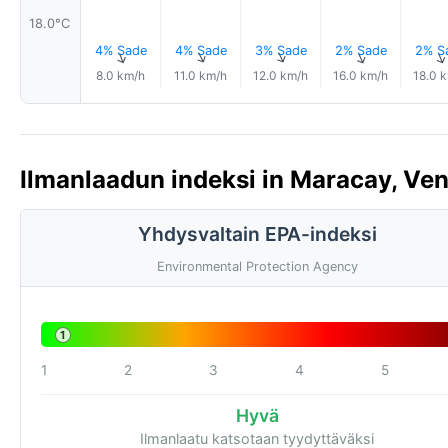
18.0°C
4% Sade
4% Sade
3% Sade
2% Sade
2% S
↑
↑
↑
↑
8.0 km/h
11.0 km/h
12.0 km/h
16.0 km/h
18.0 
Ilmanlaadun indeksi in Maracay, Ven
Yhdysvaltain EPA-indeksi
Environmental Protection Agency
1
1
2
3
4
5
Hyvä
Ilmanlaatu katsotaan tyydyttäväksi