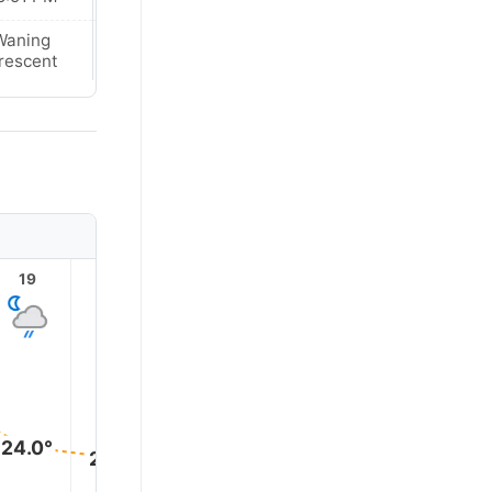
Waning
Waning
rescent
Crescent
19
20
21
22
23
24.0°
23.0°
23.0°
22.0°
22.0°
22.0°