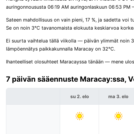
auringonnoususta 06:19 AM auringonlaskuun 06:53 PM —
Sateen mahdollisuus on vain pieni, 17 %, ja sadetta voi 
Se on noin 3°C tavanomaista elokuuta keskiarvoa kork
Ei suurta vaihtelua tällä viikolla — päivän ylimmät noin
lämpöennätys paikkakunnalla Maracay on 32°C.
Ihanteelliset olosuhteet Maracayssa tänään — mene ulos j
7 päivän sääennuste Maracay:ssa, V
su 2. elo
ma 3. elo