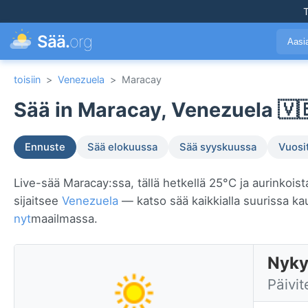
T
Sää.
org
Aasi
toisiin
>
Venezuela
>
Maracay
Sää in Maracay, Venezuela 🇻
Ennuste
Sää elokuussa
Sää syyskuussa
Vuosi
Live-sää Maracay:ssa, tällä hetkellä 25°C ja aurinkoist
sijaitsee
Venezuela
— katso sää kaikkialla suurissa k
nyt
maailmassa.
Nyky
Päivit