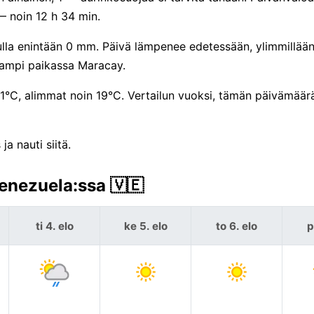
 noin 12 h 34 min.
tulla enintään 0 mm. Päivä lämpenee edetessään, ylimmillää
eampi paikassa Maracay.
 31°C, alimmat noin 19°C. Vertailun vuoksi, tämän päivämäär
a nauti siitä.
enezuela:ssa 🇻🇪
ti 4. elo
ke 5. elo
to 6. elo
p