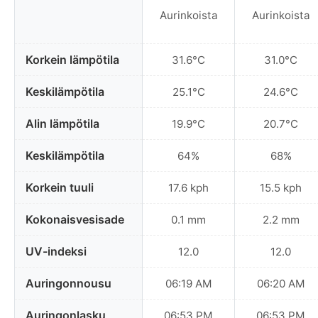
Aurinkoista
Aurinkoista
Korkein lämpötila
31.6°C
31.0°C
Keskilämpötila
25.1°C
24.6°C
Alin lämpötila
19.9°C
20.7°C
Keskilämpötila
64%
68%
Korkein tuuli
17.6 kph
15.5 kph
Kokonaisvesisade
0.1 mm
2.2 mm
UV-indeksi
12.0
12.0
Auringonnousu
06:19 AM
06:20 AM
Auringonlasku
06:53 PM
06:53 PM