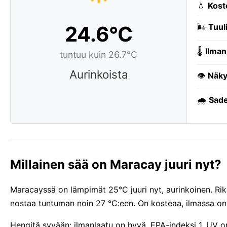
💧
Kost
24.6°C
🌬️
Tuuli
🌡️
Ilman
tuntuu kuin 26.7°C
Aurinkoista
👁️
Näky
🌧️
Sade
Millainen sää on Maracay juuri nyt?
Maracayssä on lämpimät 25°C juuri nyt, aurinkoinen. Rik
nostaa tuntuman noin 27 °C:een. On kosteaa, ilmassa on
Hengitä syvään: ilmanlaatu on hyvä, EPA-indeksi 1. UV o