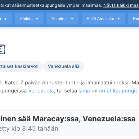
arkat sääennusteet
kaupungeille ympäri maailmaa
.
Näytä kaikki maa
a
Afrikka
Antarktis
Etelä-Amerikka
Eu
▼
▼
▼
▼

ttaiset keskiarvot
Venezuela sää
a. Katso 7 päivän ennuste, tunti- ja ilmanlaatuindeksi. M
aupungeissa
Venezuela
, tai selaa
lämpimimmät kaupungit j
inen sää Maracay:ssa, Venezuela:ssa
etty klo 8:45 tänään