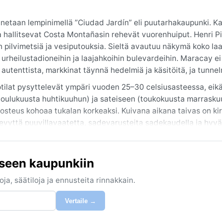
netaan lempinimellä ”Ciudad Jardín” eli puutarhakaupunki. K
a hallitsevat Costa Montañasin rehevät vuorenhuiput. Henri Pi
n pilvimetsiä ja vesiputouksia. Sieltä avautuu näkymä koko la
t urheilustadioneihin ja laajahkoihin bulevardeihin. Maracay ei
 autenttista, markkinat täynnä hedelmiä ja käsitöitä, ja tunne
tilat pysyttelevät ympäri vuoden 25–30 celsiusasteessa, eik
 (joulukuusta huhtikuuhun) ja sateiseen (toukokuusta marrasku
nkosteus kohoaa tukalan korkeaksi. Kuivana aikana taivas on k
kevyttä puuvillavaatetta, sadevarusteita sadekaudella ja hyvä
jolloin sateet ovat vähäisiä ja aurinko paistaa pitkin päivin.
iseen kaupunkiin
kkaita ukkosmyrskyjä voi puhjeta sadekaudella, joskus rankk
naan sumua, erityisesti aamuisin, ja kaupungin läpi virtaava 
ja, säätiloja ja ennusteita rinnakkain.
n, mutta sateinen jakso saattaa yllättää, siksi vedenpitävät
Vertaile →