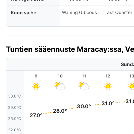
Kuun vaihe
Waning Gibbous
Last Quarter
Tuntien sääennuste Maracay:ssa, V
Sunda
9
10
11
12
1
33.0°C
31.
31.0°
30.0°
29.0°C
28.0°
27.0°
26.0°C
22.0°C