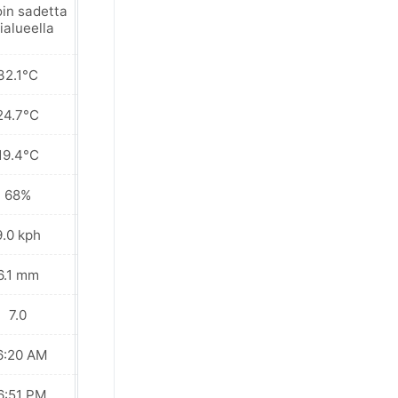
oin sadetta
Paikoin sadetta
ialueella
lähialueella
32.1°C
30.2°C
24.7°C
24.7°C
19.4°C
20.2°C
68%
69%
9.0 kph
7.2 kph
6.1 mm
4.1 mm
7.0
7.0
6:20 AM
06:20 AM
6:51 PM
06:51 PM