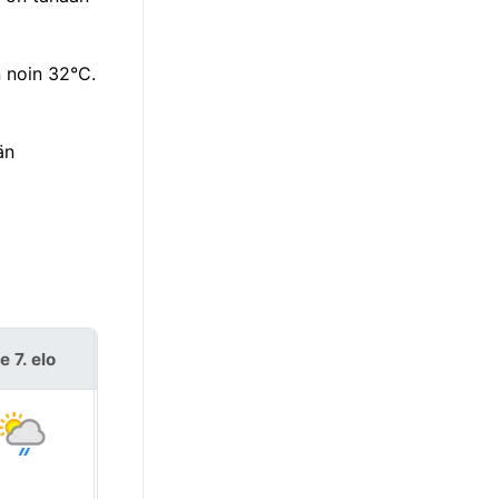
n noin 32°C.
än
e 7. elo
la 8. elo