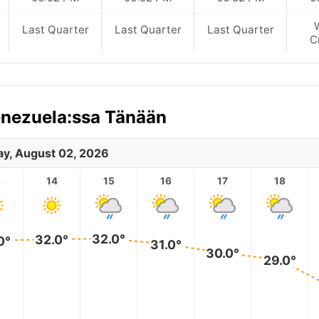
Last Quarter
Last Quarter
Last Quarter
C
enezuela:ssa Tänään
y, August 02, 2026
3
14
15
16
17
18
32.0°
32.0°
0°
31.0°
30.0°
29.0°