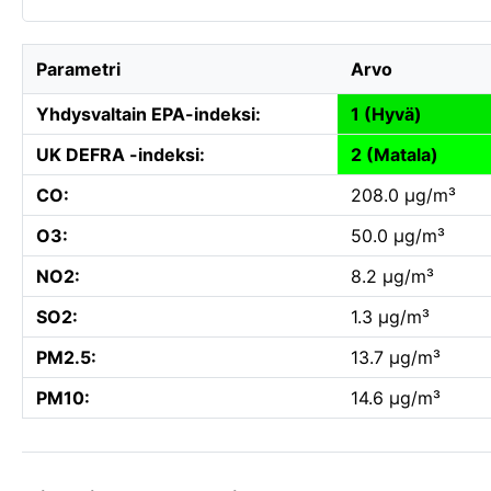
Parametri
Arvo
Yhdysvaltain EPA-indeksi:
1 (Hyvä)
UK DEFRA -indeksi:
2 (Matala)
CO:
208.0 µg/m³
O3:
50.0 µg/m³
NO2:
8.2 µg/m³
SO2:
1.3 µg/m³
PM2.5:
13.7 µg/m³
PM10:
14.6 µg/m³