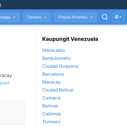
t
.
🌐
rooppa
Oseania
Pohjois-Amerikka
▾
▼
▼
▼
Kaupungit Venezuela
Maracaibo
Barquisimeto
Ciudad Guayana
Barcelona
aracay
Maracay
uuri
Ciudad Bolívar
Cumaná
Barinas
Cabimas
Turmero