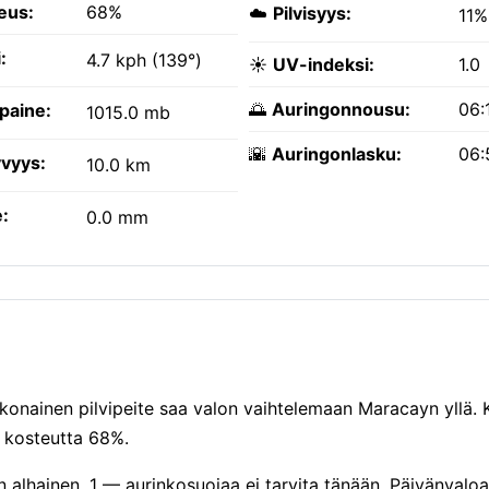
eus:
68%
☁️
Pilvisyys:
11%
:
4.7 kph (139°)
☀️
UV-indeksi:
1.0
🌅
Auringonnousu:
06:
paine:
1015.0 mb
🌇
Auringonlasku:
06:
vyys:
10.0 km
:
0.0 mm
konainen pilvipeite saa valon vaihtelemaan Maracayn yllä. 
 kosteutta 68%.
n alhainen, 1 — aurinkosuojaa ei tarvita tänään. Päivänvalo