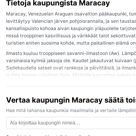
Tietoja kaupungista Maracay
Maracay, Venezuelan Araguan osavaltion pääkaupunki, tun
levittäytyy Valencian järven pohjoisrannalla, ja sen tausta
kansallispuisto kohoaa aivan kaupungin yläpuolelle tarjote
missä trooppinen kasvillisuus ja värikkäät talot sekoittuva
turistien eniten suosima kohde, mutta paikallinen elämä on
Ilmasto kuuluu trooppiseen savanni-ilmastoon (Aw). Lämpö
varsinaisia kylmiä jaksoja ole. Kaudet jakautuvat kuivaan
Sadekaudella sateet ovat rankkoja ja päivittäisiä, ja ilma
ja ilma hieman viileämpi öisin. Matkalle kannattaa pakata 
aurinkovoide ympäri vuoden.
Paras aika vierailla on kuiva kausi joulukuusta huhtikuuhun, 
Vertaa kaupungin Maracay säätä to
Hurrikaaneja Venezuelassa ei yleensä esiinny, mutta voima
kaatosateiden kera. Vuoristoisessa maastossa esiintyy toisi
Hae mitä tahansa kaupunkia maailmalla ja vertaile lämpötilo
helpotusta kosteuteen. Maracayn ilmasto on tasaisen lämmi
eivät ole koskaan turhia.