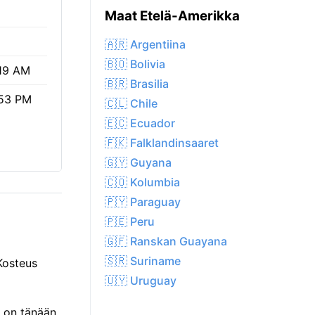
Maat Etelä-Amerikka
🇦🇷 Argentiina
🇧🇴 Bolivia
19 AM
🇧🇷 Brasilia
53 PM
🇨🇱 Chile
🇪🇨 Ecuador
🇫🇰 Falklandinsaaret
🇬🇾 Guyana
🇨🇴 Kolumbia
🇵🇾 Paraguay
🇵🇪 Peru
🇬🇫 Ranskan Guayana
🇸🇷 Suriname
Kosteus
🇺🇾 Uruguay
a on tänään