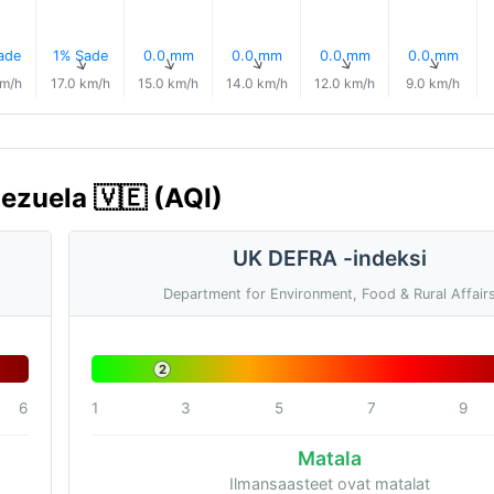
ade
1% Sade
0.0 mm
0.0 mm
0.0 mm
0.0 mm
↑
↑
↑
↑
↑
↑
km/h
17.0 km/h
15.0 km/h
14.0 km/h
12.0 km/h
9.0 km/h
ezuela 🇻🇪 (AQI)
UK DEFRA -indeksi
Department for Environment, Food & Rural Affair
2
6
1
3
5
7
9
Matala
Ilmansaasteet ovat matalat