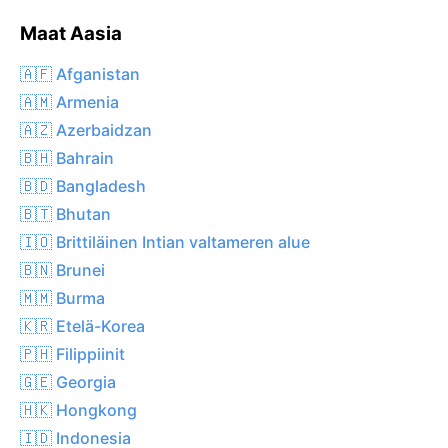
Maat Aasia
🇦🇫 Afganistan
🇦🇲 Armenia
🇦🇿 Azerbaidzan
🇧🇭 Bahrain
🇧🇩 Bangladesh
🇧🇹 Bhutan
🇮🇴 Brittiläinen Intian valtameren alue
🇧🇳 Brunei
🇲🇲 Burma
🇰🇷 Etelä-Korea
🇵🇭 Filippiinit
🇬🇪 Georgia
🇭🇰 Hongkong
🇮🇩 Indonesia