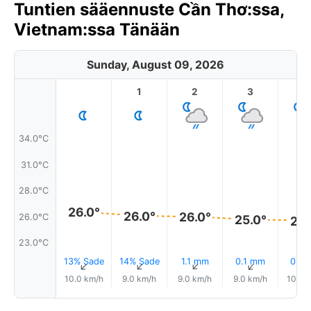
Tuntien sääennuste Cần Thơ:ssa,
Vietnam:ssa Tänään
Sunday, August 09, 2026
1
2
3
4
34.0°C
31.0°C
28.0°C
26.0°
26.0°
26.0°
26.0°C
25.0°
25.
23.0°C
13% Sade
14% Sade
1.1 mm
0.1 mm
0.0
↑
↑
↑
↑
10.0 km/h
9.0 km/h
9.0 km/h
9.0 km/h
10.0 