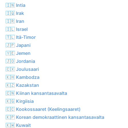
🇮🇳 Intia
🇮🇶 Irak
🇮🇷 Iran
🇮🇱 Israel
🇹🇱 Itä-Timor
🇯🇵 Japani
🇾🇪 Jemen
🇯🇴 Jordania
🇨🇽 Joulusaari
🇰🇭 Kambodza
🇰🇿 Kazakstan
🇨🇳 Kiinan kansantasavalta
🇰🇬 Kirgiisia
🇨🇨 Kookossaaret (Keelingsaaret)
🇰🇵 Korean demokraattinen kansantasavalta
🇰🇼 Kuwait