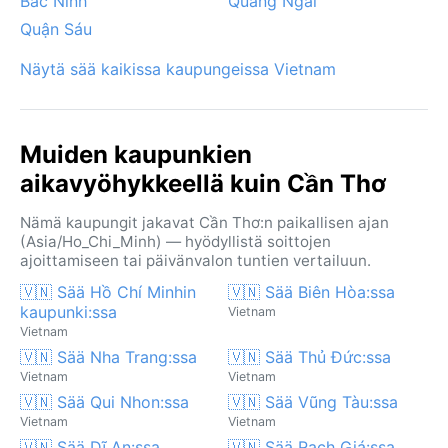
Bắc Ninh
Quảng Ngãi
Quận Sáu
Näytä sää kaikissa kaupungeissa Vietnam
Muiden kaupunkien
aikavyöhykkeellä kuin Cần Thơ
Nämä kaupungit jakavat Cần Thơ:n paikallisen ajan
(Asia/Ho_Chi_Minh) — hyödyllistä soittojen
ajoittamiseen tai päivänvalon tuntien vertailuun.
🇻🇳 Sää Hồ Chí Minhin
🇻🇳 Sää Biên Hòa:ssa
kaupunki:ssa
Vietnam
Vietnam
🇻🇳 Sää Nha Trang:ssa
🇻🇳 Sää Thủ Đức:ssa
Vietnam
Vietnam
🇻🇳 Sää Qui Nhon:ssa
🇻🇳 Sää Vũng Tàu:ssa
Vietnam
Vietnam
🇻🇳 Sää Dĩ An:ssa
🇻🇳 Sää Rạch Giá:ssa