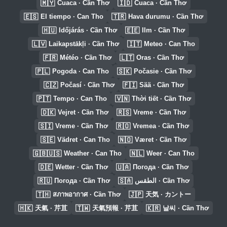
🇲🇾
🇮🇩
Cuaca · Cần Thơ
Cuaca · Cần Thơ
🇪🇸
🇹🇷
El tiempo · Can Tho
Hava durumu · Cần Thơ
🇭🇺
🇪🇪
Időjárás · Cần Thơ
Ilm · Cần Thơ
🇱🇻
🇮🇹
Laikapstākļi · Cần Thơ
Meteo · Can Tho
🇫🇷
🇱🇹
Météo · Cần Thơ
Oras · Cần Thơ
🇵🇱
🇸🇰
Pogoda · Can Tho
Počasie · Cần Thơ
🇨🇿
🇫🇮
Počasí · Cần Thơ
Sää · Cần Thơ
🇵🇹
🇻🇳
Tempo · Can Tho
Thời tiết · Cần Thơ
🇩🇰
🇷🇸
Vejret · Cần Thơ
Vreme · Cần Thơ
🇸🇮
🇷🇴
Vreme · Cần Thơ
Vremea · Cần Thơ
🇸🇪
🇳🇴
Vädret · Can Tho
Været · Cần Thơ
🇬🇧🇺🇸
🇳🇱
Weather · Can Tho
Weer · Can Tho
🇩🇪
🇺🇦
Wetter · Cần Thơ
Погода · Cần Thơ
🇷🇺
🇸🇦
Погода · Cần Thơ
الطقس · Cần Thơ
🇹🇭
🇯🇵
สภาพอากาศ · Cần Thơ
天気 · カントー
🇭🇰
🇹🇼
🇰🇷
天氣 · 芹苴
天氣預報 · 芹苴
날씨 · Cần Thơ