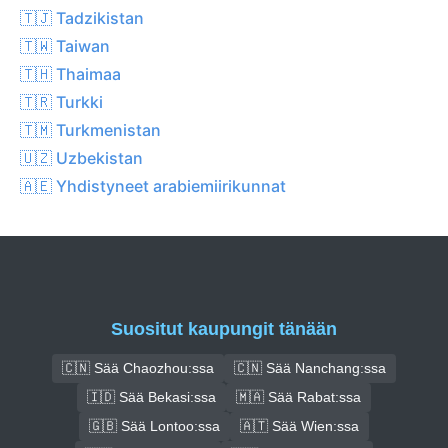
🇹🇯 Tadzikistan
🇹🇼 Taiwan
🇹🇭 Thaimaa
🇹🇷 Turkki
🇹🇲 Turkmenistan
🇺🇿 Uzbekistan
🇦🇪 Yhdistyneet arabiemiirikunnat
Suositut kaupungit tänään
🇨🇳 Sää Chaozhou:ssa
🇨🇳 Sää Nanchang:ssa
🇮🇩 Sää Bekasi:ssa
🇲🇦 Sää Rabat:ssa
🇬🇧 Sää Lontoo:ssa
🇦🇹 Sää Wien:ssa