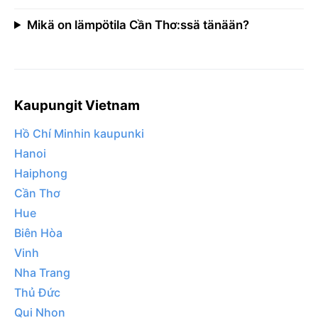
Mikä on lämpötila Cần Thơ:ssä tänään?
Kaupungit Vietnam
Hồ Chí Minhin kaupunki
Hanoi
Haiphong
Cần Thơ
Hue
Biên Hòa
Vinh
Nha Trang
Thủ Đức
Qui Nhon