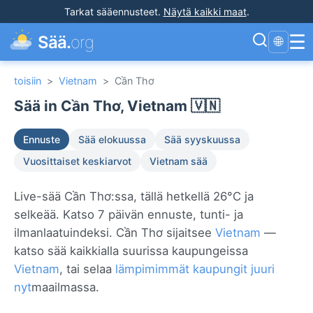
Tarkat sääennusteet
.
Näytä kaikki maat
.
☰
Sää.
org
🌐
toisiin
>
Vietnam
>
Cần Thơ
Sää in Cần Thơ, Vietnam 🇻🇳
Ennuste
Sää elokuussa
Sää syyskuussa
Vuosittaiset keskiarvot
Vietnam sää
Live-sää Cần Thơ:ssa, tällä hetkellä 26°C ja
selkeää. Katso 7 päivän ennuste, tunti- ja
ilmanlaatuindeksi. Cần Thơ sijaitsee
Vietnam
—
katso sää kaikkialla suurissa kaupungeissa
Vietnam
, tai selaa
lämpimimmät kaupungit juuri
nyt
maailmassa.