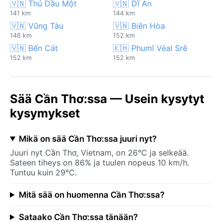
🇻🇳 Thủ Dầu Một
🇻🇳 Dĩ An
141 km
144 km
🇻🇳 Vũng Tàu
🇻🇳 Biên Hòa
146 km
152 km
🇻🇳 Bến Cát
🇰🇭 Phumĭ Véal Srê
152 km
152 km
Sää Cần Thơ:ssa — Usein kysytyt
kysymykset
Mikä on sää Cần Thơ:ssa juuri nyt?
Juuri nyt Cần Thơ, Vietnam, on 26°C ja selkeää.
Sateen tiheys on 86% ja tuulen nopeus 10 km/h.
Tuntuu kuin 29°C.
Mitä sää on huomenna Cần Thơ:ssa?
Sataako Cần Thơ:ssa tänään?