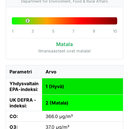
Department for Environment, Food & Rural Affairs
2
1
3
5
7
9
10
Matala
Ilmansaasteet ovat matalat
Parametri
Arvo
Yhdysvaltain
1 (Hyvä)
EPA-indeksi:
UK DEFRA -
2 (Matala)
indeksi:
CO:
366.0 µg/m³
O3:
37.0 µg/m³