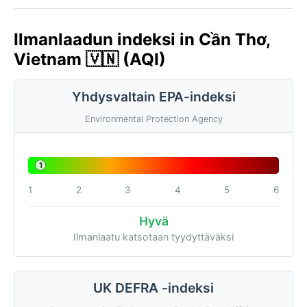
Ilmanlaadun indeksi in Cần Thơ,
Vietnam 🇻🇳 (AQI)
Yhdysvaltain EPA-indeksi
Environmental Protection Agency
1
1
2
3
4
5
6
Hyvä
Ilmanlaatu katsotaan tyydyttäväksi
UK DEFRA -indeksi