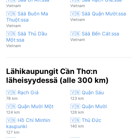
Vietnam
Vietnam
🇻🇳 Sää Buôn Ma
🇻🇳 Sää Quận Mười:ssa
Thuột:ssa
Vietnam
Vietnam
🇻🇳 Sää Thủ Dầu
🇻🇳 Sää Bến Cát:ssa
Một:ssa
Vietnam
Vietnam
Lähikaupungit Cần Thơ:n
läheisyydessä (alle 300 km)
🇻🇳 Rạch Giá
🇻🇳 Quận Sáu
78 km
123 km
🇻🇳 Quận Mười Một
🇻🇳 Quận Mười
124 km
126 km
🇻🇳 Hồ Chí Minhin
🇻🇳 Thủ Đức
kaupunki
140 km
127 km