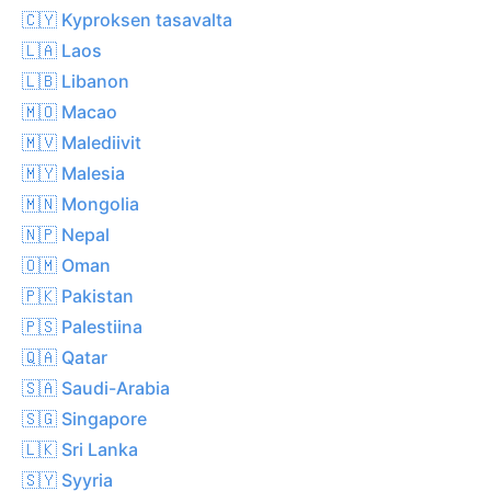
🇨🇾 Kyproksen tasavalta
🇱🇦 Laos
🇱🇧 Libanon
🇲🇴 Macao
🇲🇻 Malediivit
🇲🇾 Malesia
🇲🇳 Mongolia
🇳🇵 Nepal
🇴🇲 Oman
🇵🇰 Pakistan
🇵🇸 Palestiina
🇶🇦 Qatar
🇸🇦 Saudi-Arabia
🇸🇬 Singapore
🇱🇰 Sri Lanka
🇸🇾 Syyria