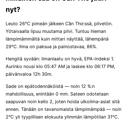
nyt?
Leuto 26°C pimeän jälkeen Cần Thơ:ssä, pilvetön.
Yötaivaalla lipuu muutama pilvi. Tuntuu hieman
lämpimämmältä kuin mittari näyttää, lähempänä
29°C. Ilma on paksua ja painostavaa, 86%.
Hengitä syvään: ilmanlaatu on hyvä, EPA-indeksi 1.
Aurinko nousi klo 05:47 AM ja laskee klo 06:17 PM,
päivänvaloa 12h 30m.
Sade on epätodennäköistä — noin 12 %:n
mahdollisuus, enintään 0 mm. Sateen odotetaan
saapuvan noin kello 2, joten hoida ulkoilma-asiat sitä
ennen. Tänään on tavanomaista lämpimämpää — noin
2°C yli tyypillisen elokuuta ylimmän lämpötilan 31°C.