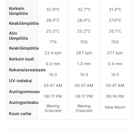
Korkein
32.9°C
32.7°C
31.4°C
lämpötila
28.0°C
28.0°C
27.6°C
Keskilämpötila
25.2°C
25.2°C
26.1°C
Alin
lämpötila
77%
75%
75%
Keskilämpötila
23.4 kph
28.1 kph
27.7 kph
Korkein tuuli
0.0 mm
1.3 mm
0.4 mm
Kokonaisvesisade
10.0
10.0
10.0
UV-indeksi
05:47 AM
05:47 AM
05:47 AM
Auringonnousu
06:17 PM
06:17 PM
06:16 PM
Auringonlasku
Waning
Waning
New Moon
N
Crescent
Crescent
Kuun vaihe