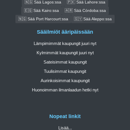
🇳🇬 Sää Lagos:ssa
🇵🇰 Sää Lahore:ssa
🇪🇬 Sää Kairo:ssa
🇦🇷 Sää Córdoba:ssa
🇳🇬 Sää Port Harcourt:ssa
🇸🇾 Sää Aleppo:ssa
Sääilmiöt ääripäissään
Lämpimimmät kaupungit juuri nyt
Kylmimmät kaupungit juuri nyt
Sateisimmat kaupungit
Tuulisimmat kaupungit
Aurinkoisimmat kaupungit
Huonoimman ilmanlaadun hetki nyt
Nopeat linkit
Lisää...