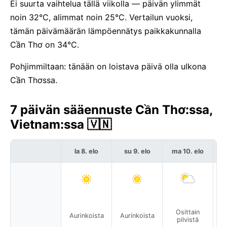
Ei suurta vaihtelua tällä viikolla — päivän ylimmät
noin 32°C, alimmat noin 25°C. Vertailun vuoksi,
tämän päivämäärän lämpöennätys paikkakunnalla
Cần Thơ on 34°C.
Pohjimmiltaan: tänään on loistava päivä olla ulkona
Cần Thơssa.
7 päivän sääennuste Cần Thơ:ssa,
Vietnam:ssa 🇻🇳
la 8. elo
su 9. elo
ma 10. elo
Osittain
Aurinkoista
Aurinkoista
pilvistä