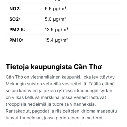
NO2:
9.6 µg/m³
SO2:
5.0 µg/m³
PM2.5:
13.6 µg/m³
PM10:
15.4 µg/m³
Tietoja kaupungista Cần Thơ
Cần Thơ on vietnamilainen kaupunki, joka levittäytyy
Mekongin suiston vehreillä vesireiteillä. Täällä elämä
soljuu kanavien ja jokien rytmissä: kaupungin sydän
on vilkas kelluva markkina, jossa veneet lastuvat
trooppisia hedelmiä ja tuoreita vihanneksia.
Rantakadut, pagodat ja riisipeltojen kirjoma maaseutu
luovat tunnelman, jossa perinteinen ja moderni
kohtaavat. Kaupunki ei ole turistien tungokseen