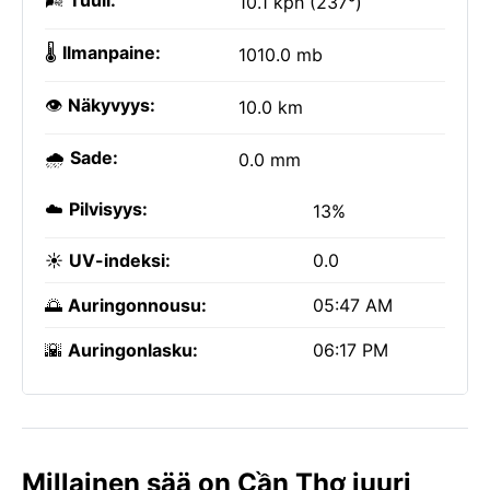
🌬️
Tuuli:
10.1 kph (237°)
🌡️
Ilmanpaine:
1010.0 mb
👁️
Näkyvyys:
10.0 km
🌧️
Sade:
0.0 mm
☁️
Pilvisyys:
13%
☀️
UV-indeksi:
0.0
🌅
Auringonnousu:
05:47 AM
🌇
Auringonlasku:
06:17 PM
Millainen sää on Cần Thơ juuri