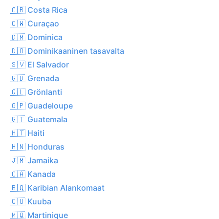
🇨🇷 Costa Rica
🇨🇼 Curaçao
🇩🇲 Dominica
🇩🇴 Dominikaaninen tasavalta
🇸🇻 El Salvador
🇬🇩 Grenada
🇬🇱 Grönlanti
🇬🇵 Guadeloupe
🇬🇹 Guatemala
🇭🇹 Haiti
🇭🇳 Honduras
🇯🇲 Jamaika
🇨🇦 Kanada
🇧🇶 Karibian Alankomaat
🇨🇺 Kuuba
🇲🇶 Martinique