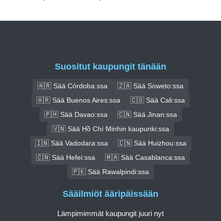
Suositut kaupungit tänään
🇦🇷 Sää Córdoba:ssa
🇿🇦 Sää Soweto:ssa
🇦🇷 Sää Buenos Aires:ssa
🇨🇴 Sää Cali:ssa
🇵🇭 Sää Davao:ssa
🇨🇳 Sää Jinan:ssa
🇻🇳 Sää Hồ Chí Minhin kaupunki:ssa
🇮🇳 Sää Vadodara:ssa
🇨🇳 Sää Huizhou:ssa
🇨🇳 Sää Hefei:ssa
🇲🇦 Sää Casablanca:ssa
🇵🇰 Sää Rawalpindi:ssa
Sääilmiöt ääripäissään
Lämpimimmät kaupungit juuri nyt