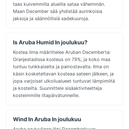
taas kuivemmilla alueilla sataa vähemmän.
Maan December sää yhdistää aurinkoisia
jaksoja ja säännöllisiä sadekuuroja.
Is Aruba Humid In joulukuu?
Kostea ilma määrittelee Aruban Decemberta:
Oranjestadissa kosteus on 79%, ja koko maa
tuntuu tunkkaiselta ja painostavalta. Ilma on
käsin kosketeltavan kosteaa sateen jälkeen, ja
jopa varjoisat ulkoilualueet tuntuvat lämpimiltä
ja kosteilta. Suunnittele sisäaktiviteetteja
kosteimmille iltapäivätunneille.
Wind In Aruba In joulukuu
Aruba on tuulinen läpi Decemberkuun: