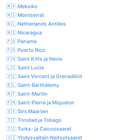
🇲🇽 Meksiko
🇲🇸 Montserrat
🇳🇱 Netherlands Antilles
🇳🇮 Nicaragua
🇵🇦 Panama
🇵🇷 Puerto Rico
🇰🇳 Saint Kitts ja Nevis
🇱🇨 Saint Lucia
🇻🇨 Saint Vincent ja Grenadiinit
🇧🇱 Saint-Barthélemy
🇲🇫 Saint-Martin
🇵🇲 Saint-Pierre ja Miquelon
🇸🇽 Sint Maarten
🇹🇹 Trinidad ja Tobago
🇹🇨 Turks- ja Caicossaaret
🇻🇮 Yhdysvaltain Neitsytsaaret