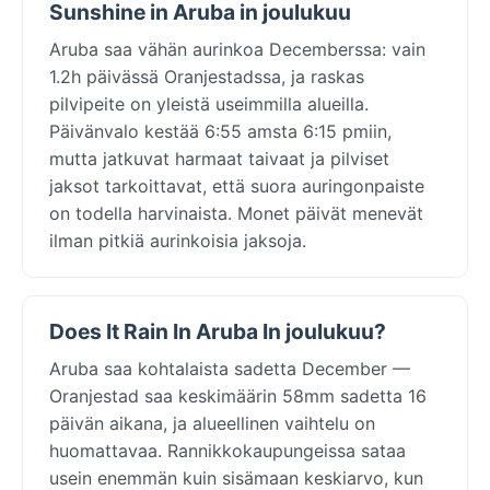
Sunshine in Aruba in joulukuu
Aruba saa vähän aurinkoa Decemberssa: vain
1.2h päivässä Oranjestadssa, ja raskas
pilvipeite on yleistä useimmilla alueilla.
Päivänvalo kestää 6:55 amsta 6:15 pmiin,
mutta jatkuvat harmaat taivaat ja pilviset
jaksot tarkoittavat, että suora auringonpaiste
on todella harvinaista. Monet päivät menevät
ilman pitkiä aurinkoisia jaksoja.
Does It Rain In Aruba In joulukuu?
Aruba saa kohtalaista sadetta December —
Oranjestad saa keskimäärin 58mm sadetta 16
päivän aikana, ja alueellinen vaihtelu on
huomattavaa. Rannikkokaupungeissa sataa
usein enemmän kuin sisämaan keskiarvo, kun