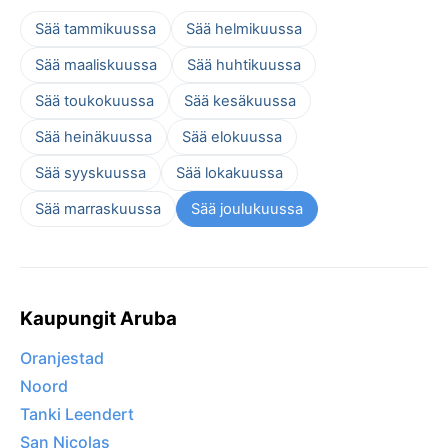
Sää tammikuussa
Sää helmikuussa
Sää maaliskuussa
Sää huhtikuussa
Sää toukokuussa
Sää kesäkuussa
Sää heinäkuussa
Sää elokuussa
Sää syyskuussa
Sää lokakuussa
Sää marraskuussa
Sää joulukuussa
Kaupungit Aruba
Oranjestad
Noord
Tanki Leendert
San Nicolas