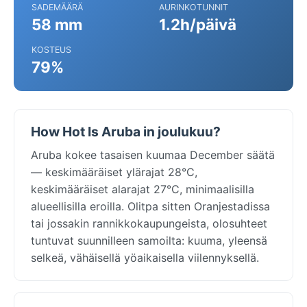
SADEMÄÄRÄ
AURINKOTUNNIT
58 mm
1.2h/päivä
KOSTEUS
79%
How Hot Is Aruba in joulukuu?
Aruba kokee tasaisen kuumaa December säätä
— keskimääräiset ylärajat 28°C,
keskimääräiset alarajat 27°C, minimaalisilla
alueellisilla eroilla. Olitpa sitten Oranjestadissa
tai jossakin rannikkokaupungeista, olosuhteet
tuntuvat suunnilleen samoilta: kuuma, yleensä
selkeä, vähäisellä yöaikaisella viilennyksellä.