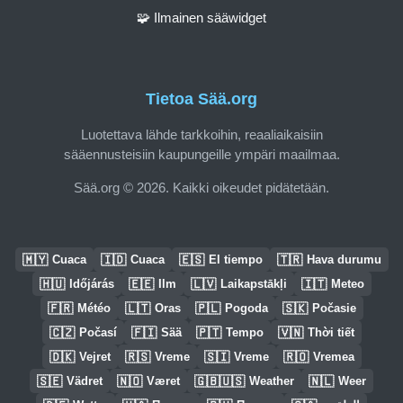
🧩 Ilmainen sääwidget
Tietoa Sää.org
Luotettava lähde tarkkoihin, reaaliaikaisiin
sääennusteisiin kaupungeille ympäri maailmaa.
Sää.org © 2026. Kaikki oikeudet pidätetään.
🇲🇾
🇮🇩
🇪🇸
🇹🇷
Cuaca
Cuaca
El tiempo
Hava durumu
🇭🇺
🇪🇪
🇱🇻
🇮🇹
Időjárás
Ilm
Laikapstākļi
Meteo
🇫🇷
🇱🇹
🇵🇱
🇸🇰
Météo
Oras
Pogoda
Počasie
🇨🇿
🇫🇮
🇵🇹
🇻🇳
Počasí
Sää
Tempo
Thời tiết
🇩🇰
🇷🇸
🇸🇮
🇷🇴
Vejret
Vreme
Vreme
Vremea
🇸🇪
🇳🇴
🇬🇧🇺🇸
🇳🇱
Vädret
Været
Weather
Weer