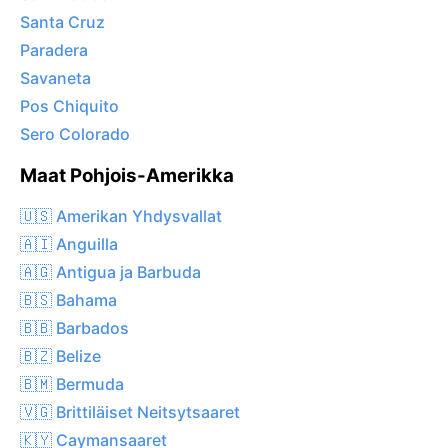
Santa Cruz
Paradera
Savaneta
Pos Chiquito
Sero Colorado
Maat Pohjois-Amerikka
🇺🇸 Amerikan Yhdysvallat
🇦🇮 Anguilla
🇦🇬 Antigua ja Barbuda
🇧🇸 Bahama
🇧🇧 Barbados
🇧🇿 Belize
🇧🇲 Bermuda
🇻🇬 Brittiläiset Neitsytsaaret
🇰🇾 Caymansaaret