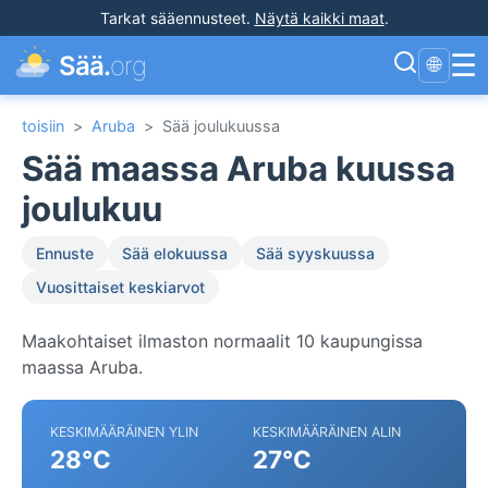
Tarkat sääennusteet
.
Näytä kaikki maat
.
☰
Sää.
org
🌐
toisiin
>
Aruba
>
Sää joulukuussa
Sää maassa Aruba kuussa
joulukuu
Ennuste
Sää elokuussa
Sää syyskuussa
Vuosittaiset keskiarvot
Maakohtaiset ilmaston normaalit 10 kaupungissa
maassa Aruba.
KESKIMÄÄRÄINEN YLIN
KESKIMÄÄRÄINEN ALIN
28°C
27°C