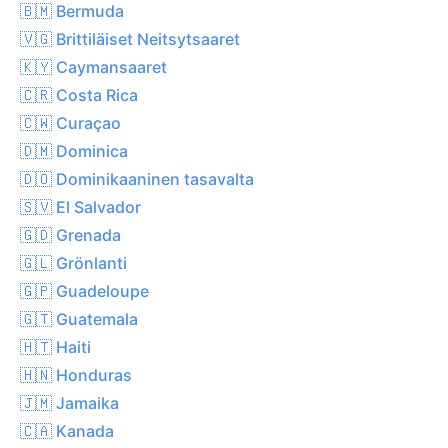
🇧🇲 Bermuda
🇻🇬 Brittiläiset Neitsytsaaret
🇰🇾 Caymansaaret
🇨🇷 Costa Rica
🇨🇼 Curaçao
🇩🇲 Dominica
🇩🇴 Dominikaaninen tasavalta
🇸🇻 El Salvador
🇬🇩 Grenada
🇬🇱 Grönlanti
🇬🇵 Guadeloupe
🇬🇹 Guatemala
🇭🇹 Haiti
🇭🇳 Honduras
🇯🇲 Jamaika
🇨🇦 Kanada