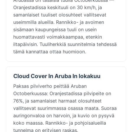
Oranjestadissa keskituuli on 30 km/h, ja
samanlaiset tuuliset olosuhteet vallitsevat
useimmilla alueilla. Rannikko- ja avoimen
sisämaan kaupungeissa tuuli on usein
huomattavasti voimakkaampaa, etenkin
iltapäivisin. Tuuliherkkiä suunnitelmia tehdessä
tämä kannattaa ottaa huomioon.
Cloud Cover In Aruba In lokakuu
Paksas pilviverho peittää Aruban
Octoberkuussa: Oranjestadissa pilvipeite on
76%, ja samanlaiset harmaat olosuhteet
vallitsevat suurimmassa osassa maata. Suoraa
auringonvaloa on harvoin, ja kuvio on pysyvä
koko maassa. Rannikko- ja pohjoisalueilla
tunnelma on erityisen raskas.