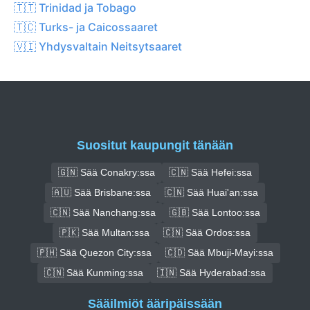
🇹🇹 Trinidad ja Tobago
🇹🇨 Turks- ja Caicossaaret
🇻🇮 Yhdysvaltain Neitsytsaaret
Suositut kaupungit tänään
🇬🇳 Sää Conakry:ssa
🇨🇳 Sää Hefei:ssa
🇦🇺 Sää Brisbane:ssa
🇨🇳 Sää Huai'an:ssa
🇨🇳 Sää Nanchang:ssa
🇬🇧 Sää Lontoo:ssa
🇵🇰 Sää Multan:ssa
🇨🇳 Sää Ordos:ssa
🇵🇭 Sää Quezon City:ssa
🇨🇩 Sää Mbuji-Mayi:ssa
🇨🇳 Sää Kunming:ssa
🇮🇳 Sää Hyderabad:ssa
Sääilmiöt ääripäissään