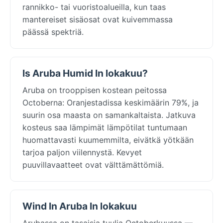
rannikko- tai vuoristoalueilla, kun taas
mantereiset sisäosat ovat kuivemmassa
päässä spektriä.
Is Aruba Humid In lokakuu?
Aruba on trooppisen kostean peitossa
Octoberna: Oranjestadissa keskimäärin 79%, ja
suurin osa maasta on samankaltaista. Jatkuva
kosteus saa lämpimät lämpötilat tuntumaan
huomattavasti kuumemmilta, eivätkä yötkään
tarjoa paljon viilennystä. Kevyet
puuvillavaatteet ovat välttämättömiä.
Wind In Aruba In lokakuu
Arubassa on tasaisia tuulia Octoberkuussa —