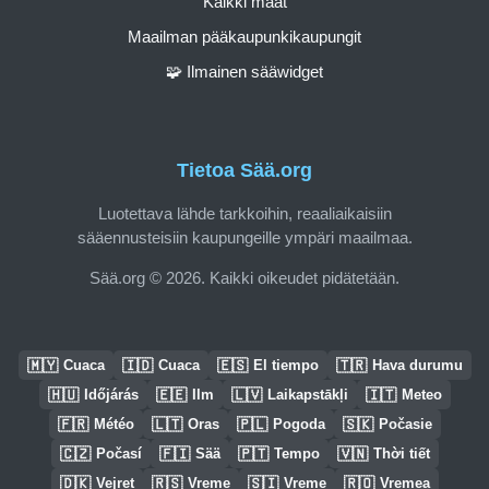
Kaikki maat
Maailman pääkaupunkikaupungit
🧩 Ilmainen sääwidget
Tietoa Sää.org
Luotettava lähde tarkkoihin, reaaliaikaisiin
sääennusteisiin kaupungeille ympäri maailmaa.
Sää.org © 2026. Kaikki oikeudet pidätetään.
🇲🇾
🇮🇩
🇪🇸
🇹🇷
Cuaca
Cuaca
El tiempo
Hava durumu
🇭🇺
🇪🇪
🇱🇻
🇮🇹
Időjárás
Ilm
Laikapstākļi
Meteo
🇫🇷
🇱🇹
🇵🇱
🇸🇰
Météo
Oras
Pogoda
Počasie
🇨🇿
🇫🇮
🇵🇹
🇻🇳
Počasí
Sää
Tempo
Thời tiết
🇩🇰
🇷🇸
🇸🇮
🇷🇴
Vejret
Vreme
Vreme
Vremea