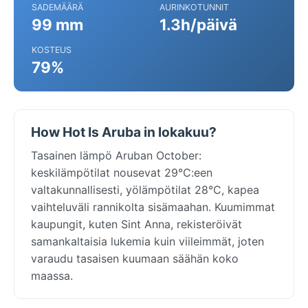
SADEMÄÄRÄ
AURINKOTUNNIT
99 mm
1.3h/päivä
KOSTEUS
79%
How Hot Is Aruba in lokakuu?
Tasainen lämpö Aruban October:
keskilämpötilat nousevat 29°C:een
valtakunnallisesti, yölämpötilat 28°C, kapea
vaihteluväli rannikolta sisämaahan. Kuumimmat
kaupungit, kuten Sint Anna, rekisteröivät
samankaltaisia lukemia kuin viileimmät, joten
varaudu tasaisen kuumaan säähän koko
maassa.