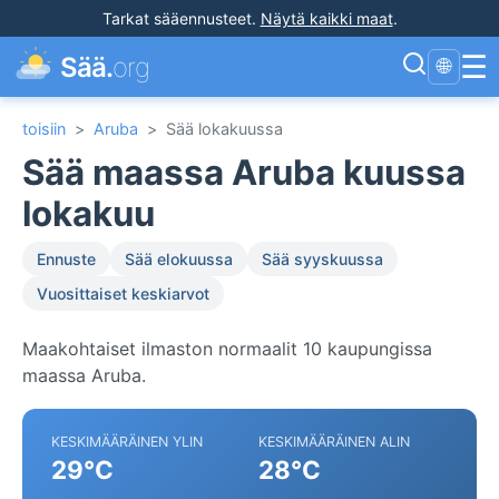
Tarkat sääennusteet
.
Näytä kaikki maat
.
☰
Sää.
org
🌐
toisiin
>
Aruba
>
Sää lokakuussa
Sää maassa Aruba kuussa
lokakuu
Ennuste
Sää elokuussa
Sää syyskuussa
Vuosittaiset keskiarvot
Maakohtaiset ilmaston normaalit 10 kaupungissa
maassa Aruba.
KESKIMÄÄRÄINEN YLIN
KESKIMÄÄRÄINEN ALIN
29°C
28°C