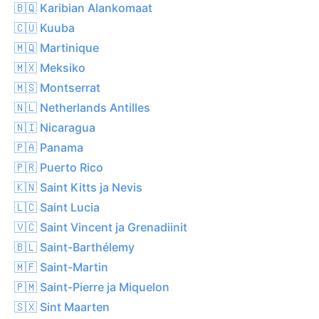
🇧🇶 Karibian Alankomaat
🇨🇺 Kuuba
🇲🇶 Martinique
🇲🇽 Meksiko
🇲🇸 Montserrat
🇳🇱 Netherlands Antilles
🇳🇮 Nicaragua
🇵🇦 Panama
🇵🇷 Puerto Rico
🇰🇳 Saint Kitts ja Nevis
🇱🇨 Saint Lucia
🇻🇨 Saint Vincent ja Grenadiinit
🇧🇱 Saint-Barthélemy
🇲🇫 Saint-Martin
🇵🇲 Saint-Pierre ja Miquelon
🇸🇽 Sint Maarten