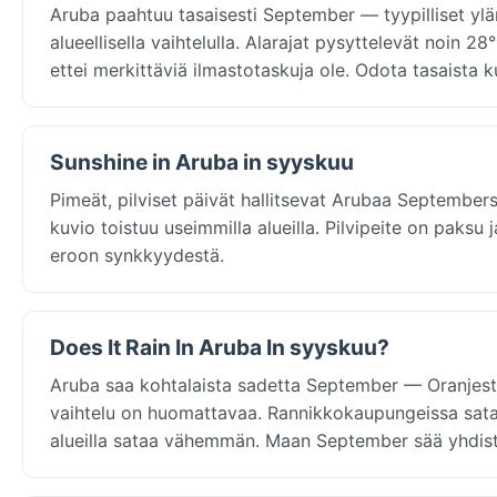
Aruba paahtuu tasaisesti September — tyypilliset ylär
alueellisella vaihtelulla. Alarajat pysyttelevät noin 2
ettei merkittäviä ilmastotaskuja ole. Odota tasaist
Sunshine in Aruba in syyskuu
Pimeät, pilviset päivät hallitsevat Arubaa September
kuvio toistuu useimmilla alueilla. Pilvipeite on paksu
eroon synkkyydestä.
Does It Rain In Aruba In syyskuu?
Aruba saa kohtalaista sadetta September — Oranjesta
vaihtelu on huomattavaa. Rannikkokaupungeissa sata
alueilla sataa vähemmän. Maan September sää yhdistää