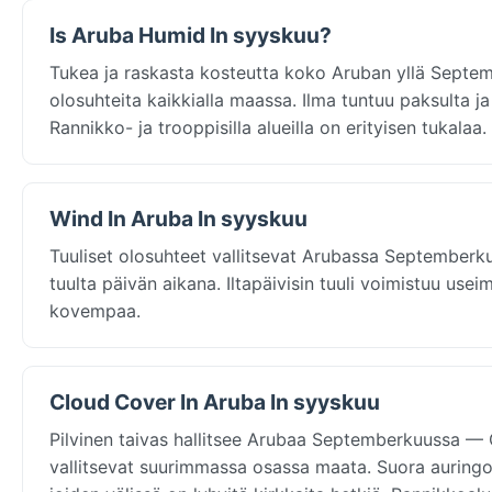
Is Aruba Humid In syyskuu?
Tukea ja raskasta kosteutta koko Aruban yllä Septem
olosuhteita kaikkialla maassa. Ilma tuntuu paksulta ja
Rannikko- ja trooppisilla alueilla on erityisen tukalaa.
Wind In Aruba In syyskuu
Tuuliset olosuhteet vallitsevat Arubassa Septemberk
tuulta päivän aikana. Iltapäivisin tuuli voimistuu use
kovempaa.
Cloud Cover In Aruba In syyskuu
Pilvinen taivas hallitsee Arubaa Septemberkuussa — O
vallitsevat suurimmassa osassa maata. Suora auringon