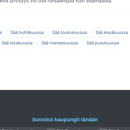
ueilla pilvisyys voi olla runsaampaa kuin sisämaassa.
a
Sää huhtikuussa
Sää toukokuussa
Sää kesäkuussa
Sää lokakuussa
Sää marraskuussa
Sää joulukuussa
Suositut kaupungit tänään