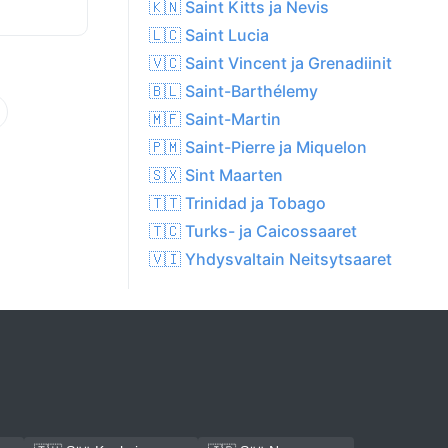
🇰🇳 Saint Kitts ja Nevis
🇱🇨 Saint Lucia
🇻🇨 Saint Vincent ja Grenadiinit
🇧🇱 Saint-Barthélemy
🇲🇫 Saint-Martin
🇵🇲 Saint-Pierre ja Miquelon
🇸🇽 Sint Maarten
🇹🇹 Trinidad ja Tobago
🇹🇨 Turks- ja Caicossaaret
🇻🇮 Yhdysvaltain Neitsytsaaret