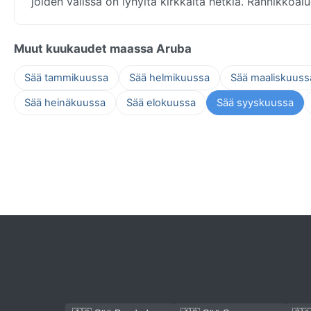
joiden välissä on lyhyitä kirkkaita hetkiä. Rannikkoal
Muut kuukaudet maassa Aruba
Sää tammikuussa
Sää helmikuussa
Sää maaliskuuss
Sää heinäkuussa
Sää elokuussa
Sää syyskuussa