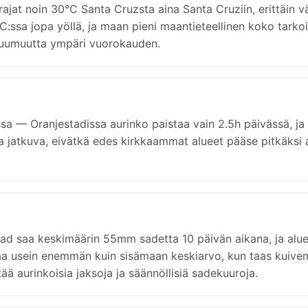
ajat noin 30°C Santa Cruzsta aina Santa Cruziin, erittäin vä
8°C:ssa jopa yöllä, ja maan pieni maantieteellinen koko tarkoi
a kuumuutta ympäri vuorokauden.
ssa — Oranjestadissa aurinko paistaa vain 2.5h päivässä, j
 ja jatkuva, eivätkä edes kirkkaammat alueet pääse pitkäksi 
d saa keskimäärin 55mm sadetta 10 päivän aikana, ja alue
a usein enemmän kuin sisämaan keskiarvo, kun taas kuive
 aurinkoisia jaksoja ja säännöllisiä sadekuuroja.