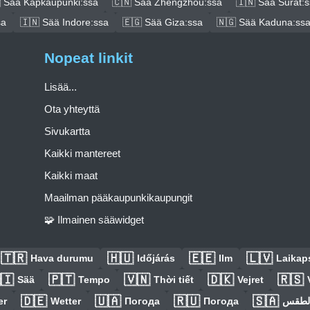
 Sää Kapkaupunki:ssa
🇨🇳 Sää Zhengzhou:ssa
🇮🇳 Sää Surat:
sa
🇮🇳 Sää Indore:ssa
🇪🇬 Sää Giza:ssa
🇳🇬 Sää Kaduna:ss
Nopeat linkit
Lisää...
Ota yhteyttä
Sivukartta
Kaikki mantereet
Kaikki maat
Maailman pääkaupunkikaupungit
🧩 Ilmainen sääwidget
🇹🇷
🇭🇺
🇪🇪
🇱🇻
Hava durumu
Időjárás
Ilm
Laikaps
🇮
🇵🇹
🇻🇳
🇩🇰
🇷🇸
Sää
Tempo
Thời tiết
Vejret
🇩🇪
🇺🇦
🇷🇺
🇸🇦
er
Wetter
Погода
Погода
الطق