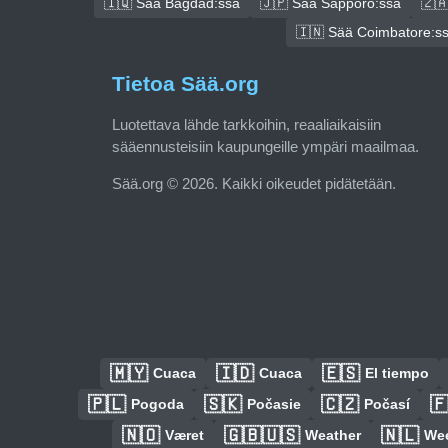
🇮🇶 Sää Bagdad:ssa
🇯🇵 Sää Sapporo:ssa
🇿
🇮🇳 Sää Coimbatore:s
Tietoa Sää.org
Luotettava lähde tarkkoihin, reaaliaikaisiin
sääennusteisiin kaupungeille ympäri maailmaa.
Sää.org © 2026. Kaikki oikeudet pidätetään.
🇲🇾
🇮🇩
🇪🇸
Cuaca
Cuaca
El tiempo
🇵🇱
🇸🇰
🇨🇿

Pogoda
Počasie
Počasí
🇳🇴
🇬🇧🇺🇸
🇳🇱
Været
Weather
We