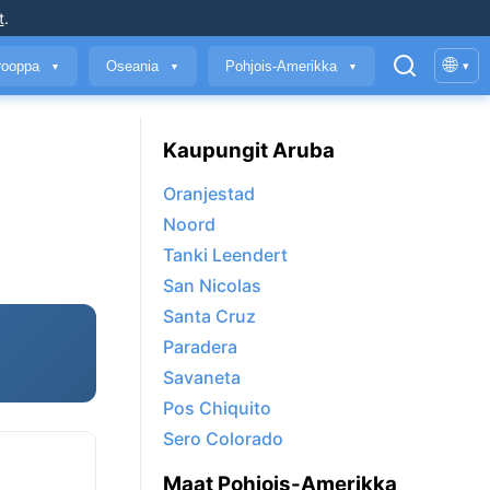
t
.
🌐
rooppa
Oseania
Pohjois-Amerikka
▾
▼
▼
▼
Kaupungit Aruba
Oranjestad
Noord
Tanki Leendert
San Nicolas
Santa Cruz
Paradera
Savaneta
Pos Chiquito
Sero Colorado
Maat Pohjois-Amerikka