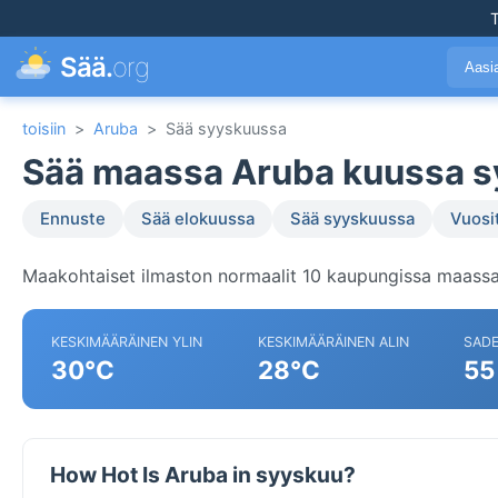
T
Sää.
org
Aasi
toisiin
>
Aruba
>
Sää syyskuussa
Sää maassa Aruba kuussa 
Ennuste
Sää elokuussa
Sää syyskuussa
Vuosi
Maakohtaiset ilmaston normaalit 10 kaupungissa maassa
KESKIMÄÄRÄINEN YLIN
KESKIMÄÄRÄINEN ALIN
SAD
30°C
28°C
55
How Hot Is Aruba in syyskuu?