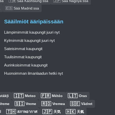
ssa
🇹🇼 Sää Kaohsiung:ssa
🇯🇵 Sää Nagoya:ssa
a
🇪🇸 Sää Madrid:ssa
Sääilmiöt ääripäissään
Lämpimimmät kaupungit juuri nyt
Kylmimmät kaupungit juuri nyt
Sateisimmat kaupungit
Tuulisimmat kaupungit
Aurinkoisimmat kaupungit
Huonoimman ilmanlaadun hetki nyt
🇮🇹
🇫🇷
🇱🇹
tākļi
Meteo
Météo
Oras
🇸🇮
🇷🇴
🇸🇪
Vreme
Vreme
Vremea
Vädret
🇹🇭
🇯🇵
🇭🇰
ا
สภาพอากาศ
天気
天氣