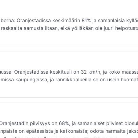
berna: Oranjestadissa keskimäärin 81% ja samanlaisia kyllä
 raskaalta aamusta iltaan, eikä yölläkään ole juuri helpotust
uussa: Oranjestadissa keskituuli on 32 km/h, ja koko maass
immissa kaupungeissa, ja rannikkoalueilla se on usein huomat
ranjestadin pilvisyys on 68%, ja samanlaiset pilviset olosu
paiste on epätasaista ja katkonaista; odota harmaita jakso