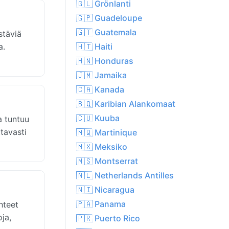
🇬🇱 Grönlanti
🇬🇵 Guadeloupe
🇬🇹 Guatemala
stäviä
a.
🇭🇹 Haiti
🇭🇳 Honduras
🇯🇲 Jamaika
🇨🇦 Kanada
🇧🇶 Karibian Alankomaat
🇨🇺 Kuuba
a tuntuu
tavasti
🇲🇶 Martinique
🇲🇽 Meksiko
🇲🇸 Montserrat
🇳🇱 Netherlands Antilles
🇳🇮 Nicaragua
🇵🇦 Panama
hteet
ja,
🇵🇷 Puerto Rico