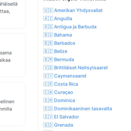
häisellä
🇺🇸 Amerikan Yhdysvallat
ttaa,
🇦🇮 Anguilla
🇦🇬 Antigua ja Barbuda
🇧🇸 Bahama
🇧🇧 Barbados
🇧🇿 Belize
a sama
🇧🇲 Bermuda
aikaa
🇻🇬 Brittiläiset Neitsytsaaret
🇰🇾 Caymansaaret
🇨🇷 Costa Rica
🇨🇼 Curaçao
🇩🇲 Dominica
ellinen
🇩🇴 Dominikaaninen tasavalta
mmilla
🇸🇻 El Salvador
🇬🇩 Grenada