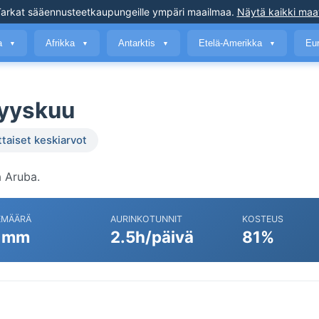
arkat sääennusteet
kaupungeille ympäri maailmaa
.
Näytä kaikki maa
a
Afrikka
Antarktis
Etelä-Amerikka
Eu
▼
▼
▼
▼
syyskuu
ttaiset keskiarvot
 Aruba.
EMÄÄRÄ
AURINKOTUNNIT
KOSTEUS
 mm
2.5h/päivä
81%