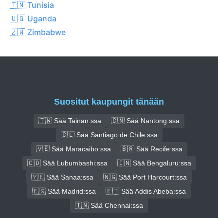
🇹🇳 Tunisia
🇺🇬 Uganda
🇿🇼 Zimbabwe
Suositut kaupungit tänään
🇹🇼 Sää Tainan:ssa
🇨🇳 Sää Nantong:ssa
🇨🇱 Sää Santiago de Chile:ssa
🇻🇪 Sää Maracaibo:ssa
🇧🇷 Sää Recife:ssa
🇨🇩 Sää Lubumbashi:ssa
🇮🇳 Sää Bengaluru:ssa
🇾🇪 Sää Sanaa:ssa
🇳🇬 Sää Port Harcourt:ssa
🇪🇸 Sää Madrid:ssa
🇪🇹 Sää Addis Abeba:ssa
🇮🇳 Sää Chennai:ssa