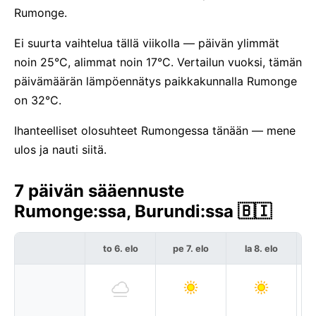
Rumonge.
Ei suurta vaihtelua tällä viikolla — päivän ylimmät
noin 25°C, alimmat noin 17°C. Vertailun vuoksi, tämän
päivämäärän lämpöennätys paikkakunnalla Rumonge
on 32°C.
Ihanteelliset olosuhteet Rumongessa tänään — mene
ulos ja nauti siitä.
7 päivän sääennuste
Rumonge:ssa, Burundi:ssa 🇧🇮
to 6. elo
pe 7. elo
la 8. elo