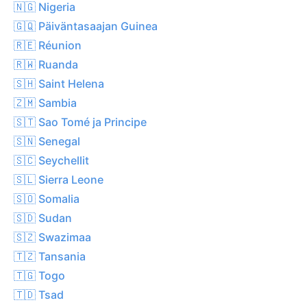
🇳🇬 Nigeria
🇬🇶 Päiväntasaajan Guinea
🇷🇪 Réunion
🇷🇼 Ruanda
🇸🇭 Saint Helena
🇿🇲 Sambia
🇸🇹 Sao Tomé ja Principe
🇸🇳 Senegal
🇸🇨 Seychellit
🇸🇱 Sierra Leone
🇸🇴 Somalia
🇸🇩 Sudan
🇸🇿 Swazimaa
🇹🇿 Tansania
🇹🇬 Togo
🇹🇩 Tsad