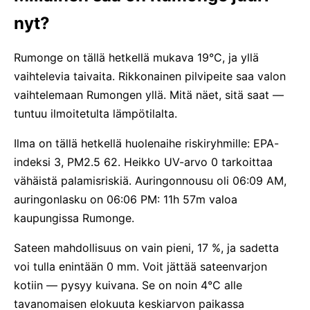
nyt?
Rumonge on tällä hetkellä mukava 19°C, ja yllä
vaihtelevia taivaita. Rikkonainen pilvipeite saa valon
vaihtelemaan Rumongen yllä. Mitä näet, sitä saat —
tuntuu ilmoitetulta lämpötilalta.
Ilma on tällä hetkellä huolenaihe riskiryhmille: EPA-
indeksi 3, PM2.5 62. Heikko UV-arvo 0 tarkoittaa
vähäistä palamisriskiä. Auringonnousu oli 06:09 AM,
auringonlasku on 06:06 PM: 11h 57m valoa
kaupungissa Rumonge.
Sateen mahdollisuus on vain pieni, 17 %, ja sadetta
voi tulla enintään 0 mm. Voit jättää sateenvarjon
kotiin — pysyy kuivana. Se on noin 4°C alle
tavanomaisen elokuuta keskiarvon paikassa