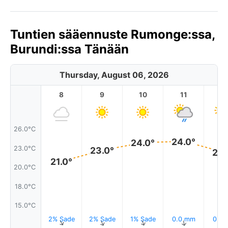
Tuntien sääennuste Rumonge:ssa,
Burundi:ssa Tänään
Thursday, August 06, 2026
8
9
10
11
1
26.0°C
24.0°
24.0°
23.0°C
23.0°
23.
21.0°
20.0°C
18.0°C
15.0°C
2% Sade
2% Sade
1% Sade
0.0 mm
0.0
↑
↑
↑
↑