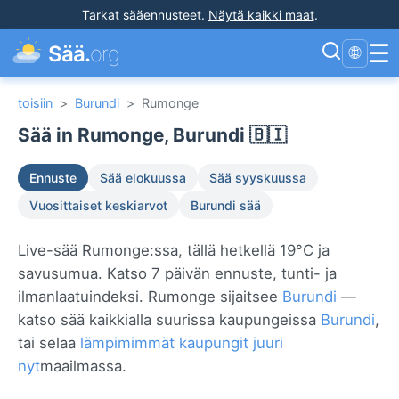
Tarkat sääennusteet
.
Näytä kaikki maat
.
☰
Sää.
org
🌐
toisiin
>
Burundi
>
Rumonge
Sää in Rumonge, Burundi 🇧🇮
Ennuste
Sää elokuussa
Sää syyskuussa
Vuosittaiset keskiarvot
Burundi sää
Live-sää Rumonge:ssa, tällä hetkellä 19°C ja
savusumua. Katso 7 päivän ennuste, tunti- ja
ilmanlaatuindeksi. Rumonge sijaitsee
Burundi
—
katso sää kaikkialla suurissa kaupungeissa
Burundi
,
tai selaa
lämpimimmät kaupungit juuri
nyt
maailmassa.