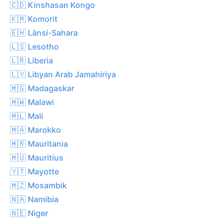
🇨🇩 Kinshasan Kongo
🇰🇲 Komorit
🇪🇭 Länsi-Sahara
🇱🇸 Lesotho
🇱🇷 Liberia
🇱🇾 Libyan Arab Jamahiriya
🇲🇬 Madagaskar
🇲🇼 Malawi
🇲🇱 Mali
🇲🇦 Marokko
🇲🇷 Mauritania
🇲🇺 Mauritius
🇾🇹 Mayotte
🇲🇿 Mosambik
🇳🇦 Namibia
🇳🇪 Niger