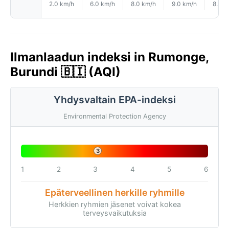
2.0 km/h
6.0 km/h
8.0 km/h
9.0 km/h
8.0 k
Ilmanlaadun indeksi in Rumonge,
Burundi 🇧🇮 (AQI)
Yhdysvaltain EPA-indeksi
Environmental Protection Agency
3
1
2
3
4
5
6
Epäterveellinen herkille ryhmille
Herkkien ryhmien jäsenet voivat kokea
terveysvaikutuksia