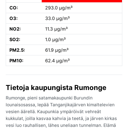
CO:
293.0 µg/m³
O3:
33.0 µg/m³
NO2:
11.3 µg/m³
SO2:
1.0 µg/m³
PM2.5:
61.9 µg/m³
PM10:
62.4 µg/m³
Tietoja kaupungista Rumonge
Rumonge, pieni satamakaupunki Burundin
lounaisosassa, lepää Tanganjikajärven kimaltelevien
vesien äärellä. Kaupunkia ympäröivät vehreät
kukkulat, joilla kasvaa kahvia ja teetä, ja järven kirkas
vesi luo rauhallisen, lähes uneliaan tunnelman. Elämä