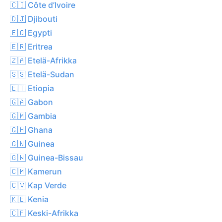
🇨🇮 Côte d’Ivoire
🇩🇯 Djibouti
🇪🇬 Egypti
🇪🇷 Eritrea
🇿🇦 Etelä-Afrikka
🇸🇸 Etelä-Sudan
🇪🇹 Etiopia
🇬🇦 Gabon
🇬🇲 Gambia
🇬🇭 Ghana
🇬🇳 Guinea
🇬🇼 Guinea-Bissau
🇨🇲 Kamerun
🇨🇻 Kap Verde
🇰🇪 Kenia
🇨🇫 Keski-Afrikka