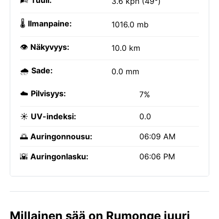
🌬️
Tuuli:
3.6 kph (49°)
🌡️
Ilmanpaine:
1016.0 mb
👁️
Näkyvyys:
10.0 km
🌧️
Sade:
0.0 mm
☁️
Pilvisyys:
7%
☀️
UV-indeksi:
0.0
🌅
Auringonnousu:
06:09 AM
🌇
Auringonlasku:
06:06 PM
Millainen sää on Rumonge juuri