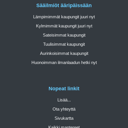
Sääilmiöt ääripäissään
Lämpimimmät kaupungit juuri nyt
Kylmimmät kaupungit juuri nyt
Sateisimmat kaupungit
Tuulisimmat kaupungit
Aurinkoisimmat kaupungit
Huonoimman ilmanlaadun hetki nyt
Nopeat linkit
Lisää...
Ota yhteyttä
Sivukartta
Kaikki mantereet