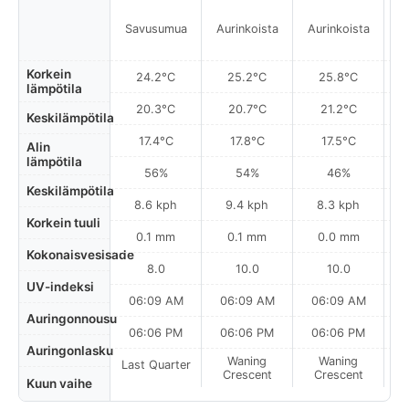
Savusumua
Aurinkoista
Aurinkoista
A
Korkein
24.2°C
25.2°C
25.8°C
lämpötila
20.3°C
20.7°C
21.2°C
Keskilämpötila
17.4°C
17.8°C
17.5°C
Alin
lämpötila
56%
54%
46%
Keskilämpötila
8.6 kph
9.4 kph
8.3 kph
Korkein tuuli
0.1 mm
0.1 mm
0.0 mm
Kokonaisvesisade
8.0
10.0
10.0
UV-indeksi
06:09 AM
06:09 AM
06:09 AM
0
Auringonnousu
06:06 PM
06:06 PM
06:06 PM
Auringonlasku
Waning
Waning
Last Quarter
Crescent
Crescent
Kuun vaihe