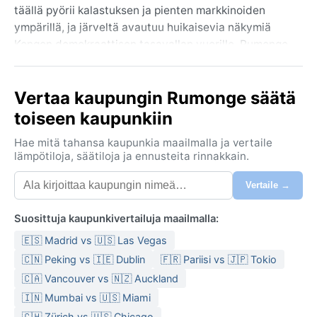
täällä pyörii kalastuksen ja pienten markkinoiden
ympärillä, ja järveltä avautuu huikaisevia näkymiä
Kongon demokraattisen tasavallan vuorille. Rumonge
ei ole turistien valtavirran kohde, mutta se tarjoaa
aidon kosketuksen paikalliseen arkeen ja trooppisen
Vertaa kaupungin Rumonge säätä
luonnon rauhaan.
toiseen kaupunkiin
Ilmasto on trooppinen savanni (Aw), jolle ovat
tyypillistä selvät sade- ja kuivakaudet.
Hae mitä tahansa kaupunkia maailmalla ja vertaile
Päivälämpötilat pysyttelevät ympäri vuoden 25–30
lämpötiloja, säätiloja ja ennusteita rinnakkain.
asteen tuntumassa, ja ilmankosteus on lähes aina
Vertaile →
korkea, erityisesti sadekausina. Sateet jakautuvat
kahteen jaksoon: pitkät sateet helmikuusta
Suosittuja kaupunkivertailuja maailmalla:
toukokuuhun ja lyhyemmät loka–joulukuussa. Kuivin ja
viilein kausi osuu kesä–elokuuhun, jolloin öisin voi olla
🇪🇸 Madrid vs 🇺🇸 Las Vegas
mukavan viileää. Matkalle kannattaa pakata kevyitä,
🇨🇳 Peking vs 🇮🇪 Dublin
🇫🇷 Pariisi vs 🇯🇵 Tokio
hengittäviä vaatteita, sadevarusteita ja hyttysverkko,
🇨🇦 Vancouver vs 🇳🇿 Auckland
sillä kosteus ja hyttyset ovat jatkuva seuralainen.
🇮🇳 Mumbai vs 🇺🇸 Miami
Paras aika vierailla Rumongessa on kuiva kausi
🇨🇭 Zürich vs 🇺🇸 Chicago