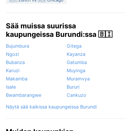
kesäkuusta elokuuhun, jolloin sateet ovat vähäisimpiä
ja päivät aurinkoisia. Silloin matkustaminen ja
järvenrantaelämä ovat miellyttävimpiä. Voimakkaita
Sää muissa suurissa
trooppisia myrskyjä esiintyy enimmäkseen
kaupungeissa Burundi:ssa 🇧🇮
sadekausien alussa, ja Tanganjikajärven yllä saattaa
välillä puhaltaa voimakkaita tuulia. Hurrikaaneja tai
Bujumbura
Gitega
sirokkoja ei täällä tunneta, eikä lunta tietenkään näy.
Ngozi
Kayanza
Ilmasto on tasaisen lämmin läpi vuoden, joten pienikin
sadekuuro on ennemmin virkistävä kuin häiritsevä.
Bubanza
Gatumba
Karuzi
Muyinga
Makamba
Muramvya
Isale
Bururi
Bwambarangwe
Cankuzo
Näytä sää kaikissa kaupungeissa Burundi