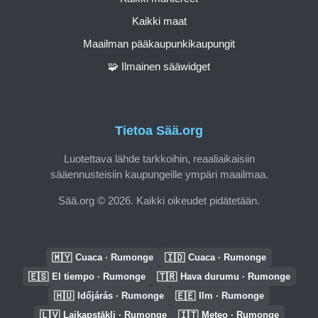
Kaikki maat
Maailman pääkaupunkikaupungit
🧩 Ilmainen sääwidget
Tietoa Sää.org
Luotettava lähde tarkkoihin, reaaliaikaisiin
sääennusteisiin kaupungeille ympäri maailmaa.
Sää.org © 2026. Kaikki oikeudet pidätetään.
🇲🇾
🇮🇩
Cuaca · Rumonge
Cuaca · Rumonge
🇪🇸
🇹🇷
El tiempo · Rumonge
Hava durumu · Rumonge
🇭🇺
🇪🇪
Időjárás · Rumonge
Ilm · Rumonge
🇱🇻
🇮🇹
Laikapstākļi · Rumonge
Meteo · Rumonge