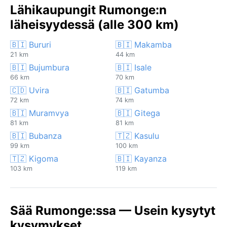
Lähikaupungit Rumonge:n
läheisyydessä (alle 300 km)
🇧🇮 Bururi
🇧🇮 Makamba
21 km
44 km
🇧🇮 Bujumbura
🇧🇮 Isale
66 km
70 km
🇨🇩 Uvira
🇧🇮 Gatumba
72 km
74 km
🇧🇮 Muramvya
🇧🇮 Gitega
81 km
81 km
🇧🇮 Bubanza
🇹🇿 Kasulu
99 km
100 km
🇹🇿 Kigoma
🇧🇮 Kayanza
103 km
119 km
Sää Rumonge:ssa — Usein kysytyt
kysymykset