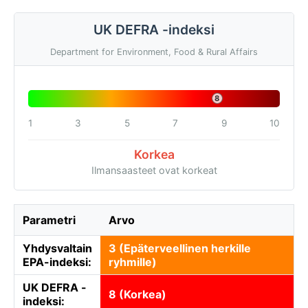
UK DEFRA -indeksi
Department for Environment, Food & Rural Affairs
8
1
3
5
7
9
10
Korkea
Ilmansaasteet ovat korkeat
Parametri
Arvo
Yhdysvaltain
3 (Epäterveellinen herkille
EPA-indeksi:
ryhmille)
UK DEFRA -
8 (Korkea)
indeksi: