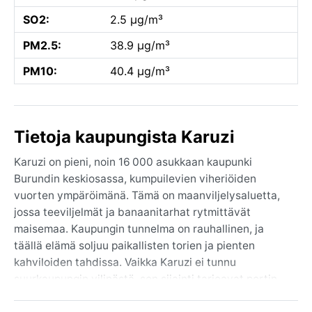
SO2:
2.5 µg/m³
PM2.5:
38.9 µg/m³
PM10:
40.4 µg/m³
Tietoja kaupungista Karuzi
Karuzi on pieni, noin 16 000 asukkaan kaupunki
Burundin keskiosassa, kumpuilevien viheriöiden
vuorten ympäröimänä. Tämä on maanviljelysaluetta,
jossa teeviljelmät ja banaanitarhat rytmittävät
maisemaa. Kaupungin tunnelma on rauhallinen, ja
täällä elämä soljuu paikallisten torien ja pienten
kahviloiden tahdissa. Vaikka Karuzi ei tunnu
suurkaupungin vilinästä, sen sijainti tarjoavat portin
tutustua Burundin luonnonkauniiseen ylänköön ja