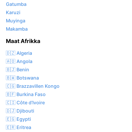
Gatumba
Karuzi
Muyinga
Makamba
Maat Afrikka
🇩🇿 Algeria
🇦🇴 Angola
🇧🇯 Benin
🇧🇼 Botswana
🇨🇬 Brazzavillen Kongo
🇧🇫 Burkina Faso
🇨🇮 Côte d’Ivoire
🇩🇯 Djibouti
🇪🇬 Egypti
🇪🇷 Eritrea