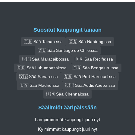
Suositut kaupungit tänään
🇹🇼 Sää Tainan:ssa
🇨🇳 Sää Nantong:ssa
🇨🇱 Sää Santiago de Chile:ssa
🇻🇪 Sää Maracaibo:ssa
🇧🇷 Sää Recife:ssa
🇨🇩 Sää Lubumbashi:ssa
🇮🇳 Sää Bengaluru:ssa
🇾🇪 Sää Sanaa:ssa
🇳🇬 Sää Port Harcourt:ssa
🇪🇸 Sää Madrid:ssa
🇪🇹 Sää Addis Abeba:ssa
🇮🇳 Sää Chennai:ssa
Sääilmiöt ääripäissään
Lämpimimmät kaupungit juuri nyt
Kylmimmät kaupungit juuri nyt