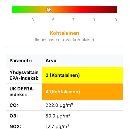
4
1
3
5
7
9
10
Kohtalainen
Ilmansaasteet ovat kohtalaiset
Parametri
Arvo
Yhdysvaltain
2 (Kohtalainen)
EPA-indeksi:
UK DEFRA -
4 (Kohtalainen)
indeksi:
CO:
222.0 µg/m³
O3:
50.0 µg/m³
NO2:
12.7 µg/m³