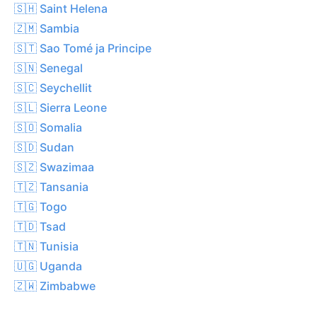
🇸🇭 Saint Helena
🇿🇲 Sambia
🇸🇹 Sao Tomé ja Principe
🇸🇳 Senegal
🇸🇨 Seychellit
🇸🇱 Sierra Leone
🇸🇴 Somalia
🇸🇩 Sudan
🇸🇿 Swazimaa
🇹🇿 Tansania
🇹🇬 Togo
🇹🇩 Tsad
🇹🇳 Tunisia
🇺🇬 Uganda
🇿🇼 Zimbabwe