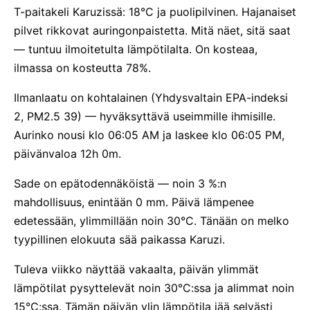
T-paitakeli Karuzissä: 18°C ja puolipilvinen. Hajanaiset
pilvet rikkovat auringonpaistetta. Mitä näet, sitä saat
— tuntuu ilmoitetulta lämpötilalta. On kosteaa,
ilmassa on kosteutta 78%.
Ilmanlaatu on kohtalainen (Yhdysvaltain EPA-indeksi
2, PM2.5 39) — hyväksyttävä useimmille ihmisille.
Aurinko nousi klo 06:05 AM ja laskee klo 06:05 PM,
päivänvaloa 12h 0m.
Sade on epätodennäköistä — noin 3 %:n
mahdollisuus, enintään 0 mm. Päivä lämpenee
edetessään, ylimmillään noin 30°C. Tänään on melko
tyypillinen elokuuta sää paikassa Karuzi.
Tuleva viikko näyttää vakaalta, päivän ylimmät
lämpötilat pysyttelevät noin 30°C:ssa ja alimmat noin
15°C:ssa. Tämän päivän ylin lämpötila jää selvästi