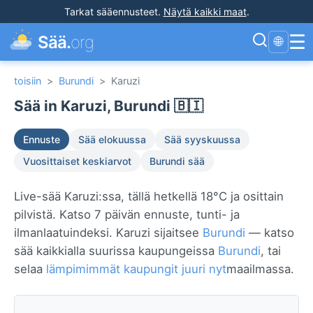
Tarkat sääennusteet
.
Näytä kaikki maat
.
☰
Sää.
org
🌐
toisiin
>
Burundi
>
Karuzi
Sää in Karuzi, Burundi 🇧🇮
Ennuste
Sää elokuussa
Sää syyskuussa
Vuosittaiset keskiarvot
Burundi sää
Live-sää Karuzi:ssa, tällä hetkellä 18°C ja osittain
pilvistä. Katso 7 päivän ennuste, tunti- ja
ilmanlaatuindeksi. Karuzi sijaitsee
Burundi
— katso
sää kaikkialla suurissa kaupungeissa
Burundi
, tai
selaa
lämpimimmät kaupungit juuri nyt
maailmassa.