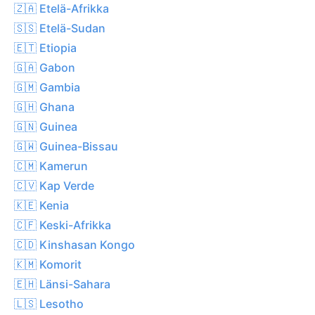
🇿🇦 Etelä-Afrikka
🇸🇸 Etelä-Sudan
🇪🇹 Etiopia
🇬🇦 Gabon
🇬🇲 Gambia
🇬🇭 Ghana
🇬🇳 Guinea
🇬🇼 Guinea-Bissau
🇨🇲 Kamerun
🇨🇻 Kap Verde
🇰🇪 Kenia
🇨🇫 Keski-Afrikka
🇨🇩 Kinshasan Kongo
🇰🇲 Komorit
🇪🇭 Länsi-Sahara
🇱🇸 Lesotho