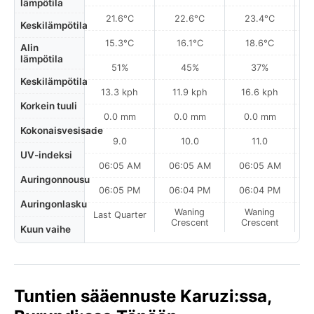
lämpötila
21.6°C
22.6°C
23.4°C
Keskilämpötila
15.3°C
16.1°C
18.6°C
Alin
lämpötila
51%
45%
37%
Keskilämpötila
13.3 kph
11.9 kph
16.6 kph
Korkein tuuli
0.0 mm
0.0 mm
0.0 mm
Kokonaisvesisade
9.0
10.0
11.0
UV-indeksi
06:05 AM
06:05 AM
06:05 AM
0
Auringonnousu
06:05 PM
06:04 PM
06:04 PM
Auringonlasku
Waning
Waning
Last Quarter
Crescent
Crescent
Kuun vaihe
Tuntien sääennuste Karuzi:ssa,