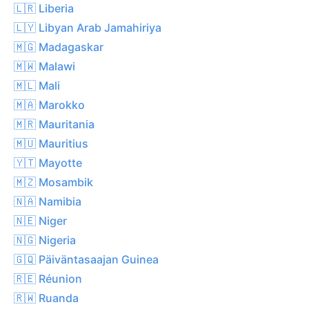
🇱🇷 Liberia
🇱🇾 Libyan Arab Jamahiriya
🇲🇬 Madagaskar
🇲🇼 Malawi
🇲🇱 Mali
🇲🇦 Marokko
🇲🇷 Mauritania
🇲🇺 Mauritius
🇾🇹 Mayotte
🇲🇿 Mosambik
🇳🇦 Namibia
🇳🇪 Niger
🇳🇬 Nigeria
🇬🇶 Päiväntasaajan Guinea
🇷🇪 Réunion
🇷🇼 Ruanda