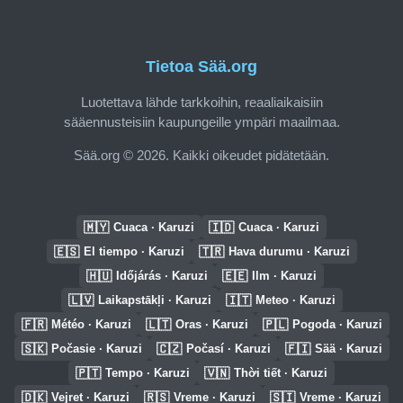
Tietoa Sää.org
Luotettava lähde tarkkoihin, reaaliaikaisiin
sääennusteisiin kaupungeille ympäri maailmaa.
Sää.org © 2026. Kaikki oikeudet pidätetään.
🇲🇾
🇮🇩
Cuaca · Karuzi
Cuaca · Karuzi
🇪🇸
🇹🇷
El tiempo · Karuzi
Hava durumu · Karuzi
🇭🇺
🇪🇪
Időjárás · Karuzi
Ilm · Karuzi
🇱🇻
🇮🇹
Laikapstākļi · Karuzi
Meteo · Karuzi
🇫🇷
🇱🇹
🇵🇱
Météo · Karuzi
Oras · Karuzi
Pogoda · Karuzi
🇸🇰
🇨🇿
🇫🇮
Počasie · Karuzi
Počasí · Karuzi
Sää · Karuzi
🇵🇹
🇻🇳
Tempo · Karuzi
Thời tiết · Karuzi
🇩🇰
🇷🇸
🇸🇮
Vejret · Karuzi
Vreme · Karuzi
Vreme · Karuzi