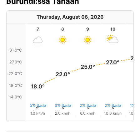
Burundi:ssa Tänään
Thursday, August 06, 2026
7
8
9
10
11
31.0°C
28.
27.0°
27.0°C
25.0°
22.0°
22.0°C
18.0°C
18.0°
14.0°C
5% Sade
3% Sade
2% Sade
2% Sade
1% S
↑
↑
↑
↑
1.0 km/h
2.0 km/h
6.0 km/h
10.0 km/h
10.0 