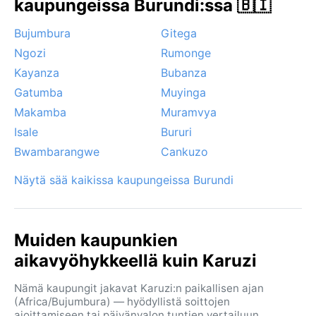
kaupungeissa Burundi:ssa 🇧🇮
sääilmiöitä ei ole – ei hurrikaaneja, hiekkamyrskyjä
eikä monsuunia. Toisinaan ylängöllä lepää aamuisin
Bujumbura
Gitega
kevyt sumu, joka väistyy pian auringon noustessa.
Ngozi
Rumonge
Ilmasto on siis leuto ja ennustettava, vaikkakin
vaihtelee yllättävän paljon vuodenajan mukaan.
Kayanza
Bubanza
Gatumba
Muyinga
Makamba
Muramvya
Isale
Bururi
Bwambarangwe
Cankuzo
Näytä sää kaikissa kaupungeissa Burundi
Muiden kaupunkien
aikavyöhykkeellä kuin Karuzi
Nämä kaupungit jakavat Karuzi:n paikallisen ajan
(Africa/Bujumbura) — hyödyllistä soittojen
ajoittamiseen tai päivänvalon tuntien vertailuun.