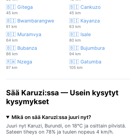
🇧🇮 Gitega
🇧🇮 Cankuzo
45 km
45 km
🇧🇮 Bwambarangwe
🇧🇮 Kayanza
61 km
63 km
🇧🇮 Muramvya
🇧🇮 Isale
64 km
80 km
🇧🇮 Bubanza
🇧🇮 Bujumbura
86 km
94 km
🇷🇼 Nzega
🇧🇮 Gatumba
97 km
105 km
Sää Karuzi:ssa — Usein kysytyt
kysymykset
Mikä on sää Karuzi:ssa juuri nyt?
Juuri nyt Karuzi, Burundi, on 18°C ja osittain pilvistä.
Sateen tiheys on 78% ja tuulen nopeus 4 km/h.