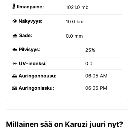
🌡️
Ilmanpaine:
1021.0 mb
👁️
Näkyvyys:
10.0 km
🌧️
Sade:
0.0 mm
☁️
Pilvisyys:
25%
☀️
UV-indeksi:
0.0
🌅
Auringonnousu:
06:05 AM
🌇
Auringonlasku:
06:05 PM
Millainen sää on Karuzi juuri nyt?