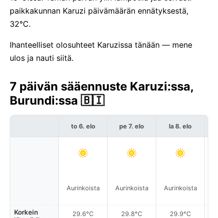
paikkakunnan Karuzi päivämäärän ennätyksestä,
32°C.
Ihanteelliset olosuhteet Karuzissa tänään — mene
ulos ja nauti siitä.
7 päivän sääennuste Karuzi:ssa,
Burundi:ssa 🇧🇮
to 6. elo
pe 7. elo
la 8. elo
Aurinkoista
Aurinkoista
Aurinkoista
A
Korkein
29.6°C
29.8°C
29.9°C