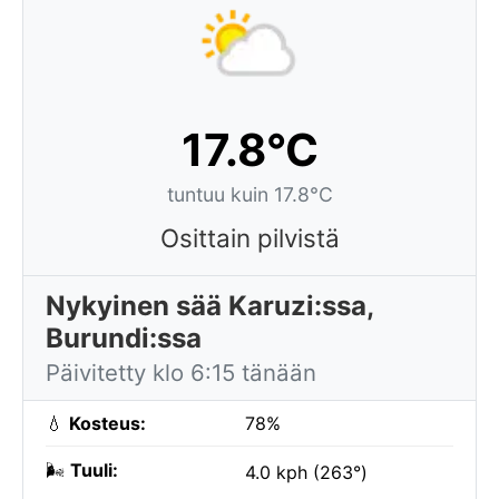
17.8°C
tuntuu kuin 17.8°C
Osittain pilvistä
Nykyinen sää Karuzi:ssa,
Burundi:ssa
Päivitetty klo 6:15 tänään
💧
Kosteus:
78%
🌬️
Tuuli:
4.0 kph (263°)