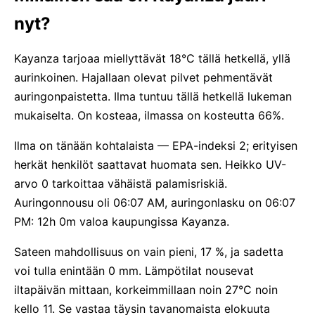
nyt?
Kayanza tarjoaa miellyttävät 18°C tällä hetkellä, yllä
aurinkoinen. Hajallaan olevat pilvet pehmentävät
auringonpaistetta. Ilma tuntuu tällä hetkellä lukeman
mukaiselta. On kosteaa, ilmassa on kosteutta 66%.
Ilma on tänään kohtalaista — EPA-indeksi 2; erityisen
herkät henkilöt saattavat huomata sen. Heikko UV-
arvo 0 tarkoittaa vähäistä palamisriskiä.
Auringonnousu oli 06:07 AM, auringonlasku on 06:07
PM: 12h 0m valoa kaupungissa Kayanza.
Sateen mahdollisuus on vain pieni, 17 %, ja sadetta
voi tulla enintään 0 mm. Lämpötilat nousevat
iltapäivän mittaan, korkeimmillaan noin 27°C noin
kello 11. Se vastaa täysin tavanomaista elokuuta