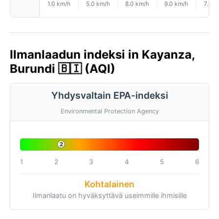
1.0 km/h
5.0 km/h
8.0 km/h
9.0 km/h
7.0 k
Ilmanlaadun indeksi in Kayanza,
Burundi 🇧🇮 (AQI)
Yhdysvaltain EPA-indeksi
Environmental Protection Agency
2
1
2
3
4
5
6
Kohtalainen
Ilmanlaatu on hyväksyttävä useimmille ihmisille