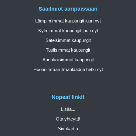
Sääilmiöt ääripäissään
Lämpimimmät kaupungit juuri nyt
Kylmimmät kaupungit juuri nyt
Sateisimmat kaupungit
Tuulisimmat kaupungit
Aurinkoisimmat kaupungit
Huonoimman ilmanlaadun hetki nyt
Nopeat linkit
Lisää...
Ota yhteyttä
Sivukartta