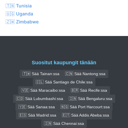
🇹🇳 Tunisia
🇺🇬 Uganda
🇿🇼 Zimbabwe
Suositut kaupungit tänään
🇹🇼 Sää Tainan:ssa
🇨🇳 Sää Nantong:ssa
🇨🇱 Sää Santiago de Chile:ssa
🇻🇪 Sää Maracaibo:ssa
🇧🇷 Sää Recife:ssa
🇨🇩 Sää Lubumbashi:ssa
🇮🇳 Sää Bengaluru:ssa
🇾🇪 Sää Sanaa:ssa
🇳🇬 Sää Port Harcourt:ssa
🇪🇸 Sää Madrid:ssa
🇪🇹 Sää Addis Abeba:ssa
🇮🇳 Sää Chennai:ssa