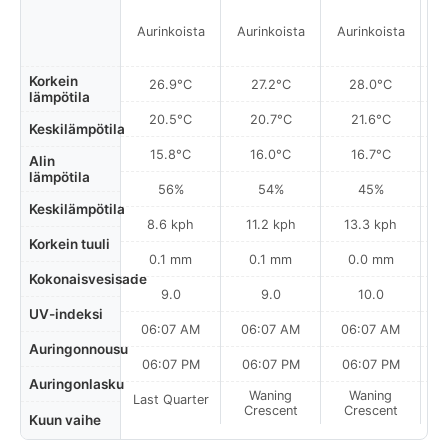
Aurinkoista
Aurinkoista
Aurinkoista
A
Korkein
26.9°C
27.2°C
28.0°C
lämpötila
20.5°C
20.7°C
21.6°C
Keskilämpötila
15.8°C
16.0°C
16.7°C
Alin
lämpötila
56%
54%
45%
Keskilämpötila
8.6 kph
11.2 kph
13.3 kph
Korkein tuuli
0.1 mm
0.1 mm
0.0 mm
Kokonaisvesisade
9.0
9.0
10.0
UV-indeksi
06:07 AM
06:07 AM
06:07 AM
0
Auringonnousu
06:07 PM
06:07 PM
06:07 PM
Auringonlasku
Waning
Waning
Last Quarter
Crescent
Crescent
Kuun vaihe