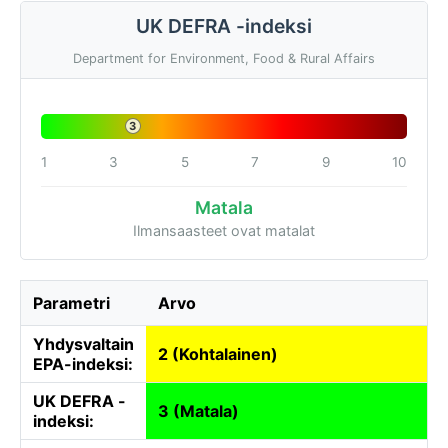
UK DEFRA -indeksi
Department for Environment, Food & Rural Affairs
3
1
3
5
7
9
10
Matala
Ilmansaasteet ovat matalat
Parametri
Arvo
Yhdysvaltain
2 (Kohtalainen)
EPA-indeksi:
UK DEFRA -
3 (Matala)
indeksi: