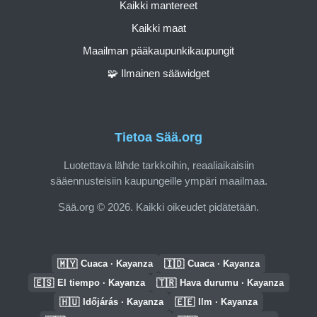
Kaikki mantereet
Kaikki maat
Maailman pääkaupunkikaupungit
🧩 Ilmainen sääwidget
Tietoa Sää.org
Luotettava lähde tarkkoihin, reaaliaikaisiin
sääennusteisiin kaupungeille ympäri maailmaa.
Sää.org © 2026. Kaikki oikeudet pidätetään.
🇲🇾
🇮🇩
Cuaca · Kayanza
Cuaca · Kayanza
🇪🇸
🇹🇷
El tiempo · Kayanza
Hava durumu · Kayanza
🇭🇺
🇪🇪
Időjárás · Kayanza
Ilm · Kayanza