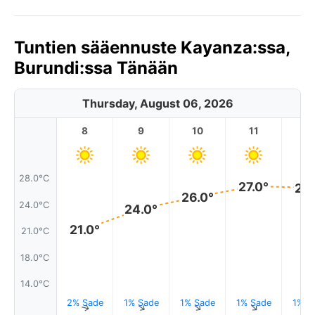
Tuntien sääennuste Kayanza:ssa,
Burundi:ssa Tänään
Thursday, August 06, 2026
8
9
10
11
1
28.0°C
27.0°
27.
26.0°
24.0°C
24.0°
21.0°
21.0°C
18.0°C
14.0°C
2% Sade
1% Sade
1% Sade
1% Sade
1% S
↑
↑
↑
↑