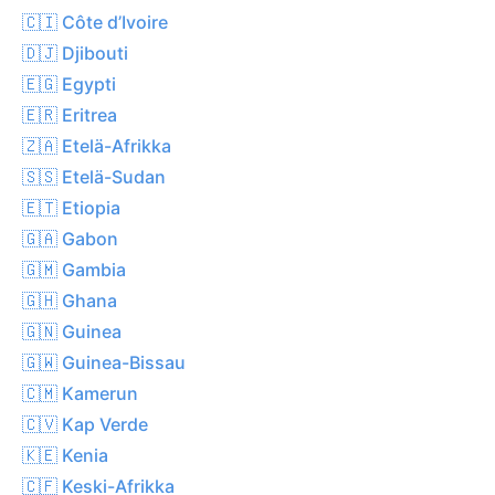
🇨🇮 Côte d’Ivoire
🇩🇯 Djibouti
🇪🇬 Egypti
🇪🇷 Eritrea
🇿🇦 Etelä-Afrikka
🇸🇸 Etelä-Sudan
🇪🇹 Etiopia
🇬🇦 Gabon
🇬🇲 Gambia
🇬🇭 Ghana
🇬🇳 Guinea
🇬🇼 Guinea-Bissau
🇨🇲 Kamerun
🇨🇻 Kap Verde
🇰🇪 Kenia
🇨🇫 Keski-Afrikka