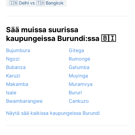
aikana toukokuusta syyskuuhun, jolloin taivas on
🇮🇳 Delhi vs 🇹🇭 Bangkok
useimmiten selkeä ja sateet vähäisiä. Merkittäviä
sääilmiöitä ovat aamuisin leviävä sumu, joka peittää
kukkulat kauniisti, ja sadekauden ukkosmyrskyt.
Sää muissa suurissa
Toisin kuin trooppisilla rannikoilla, täällä ei esiinny
hurrikaaneja. Monsuuni ei yllä ylängölle, mutta
kaupungeissa Burundi:ssa 🇧🇮
sadekauden rankkasateet voivat aiheuttaa paikallisia
Bujumbura
Gitega
tulvia. Ilmasto on muutoin miellyttävän viileä ja
tasainen, sopiva niille, jotka haluavat paeta
Ngozi
Rumonge
kuumuutta.
Bubanza
Gatumba
Karuzi
Muyinga
Makamba
Muramvya
Isale
Bururi
Bwambarangwe
Cankuzo
Näytä sää kaikissa kaupungeissa Burundi