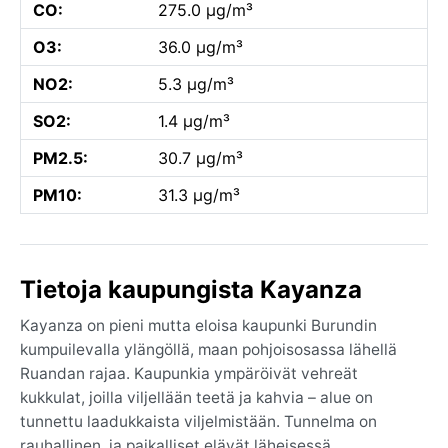
CO:
275.0 µg/m³
O3:
36.0 µg/m³
NO2:
5.3 µg/m³
SO2:
1.4 µg/m³
PM2.5:
30.7 µg/m³
PM10:
31.3 µg/m³
Tietoja kaupungista Kayanza
Kayanza on pieni mutta eloisa kaupunki Burundin
kumpuilevalla ylängöllä, maan pohjoisosassa lähellä
Ruandan rajaa. Kaupunkia ympäröivät vehreät
kukkulat, joilla viljellään teetä ja kahvia – alue on
tunnettu laadukkaista viljelmistään. Tunnelma on
rauhallinen, ja paikalliset elävät läheisessä