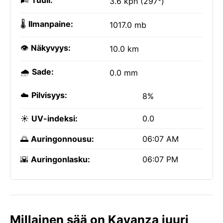
🌬️
Tuuli:
3.6 kph (297°)
🌡️
Ilmanpaine:
1017.0 mb
👁️
Näkyvyys:
10.0 km
🌧️
Sade:
0.0 mm
☁️
Pilvisyys:
8%
☀️
UV-indeksi:
0.0
🌅
Auringonnousu:
06:07 AM
🌇
Auringonlasku:
06:07 PM
Millainen sää on Kayanza juuri