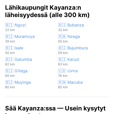
Lähikaupungit Kayanza:n
läheisyydessä (alle 300 km)
🇧🇮 Ngozi
🇧🇮 Bubanza
22 km
32 km
🇧🇮 Muramvya
🇷🇼 Nzega
39 km
50 km
🇧🇮 Isale
🇧🇮 Bujumbura
50 km
59 km
🇧🇮 Gatumba
🇧🇮 Karuzi
62 km
63 km
🇧🇮 Gitega
🇨🇩 Uvira
65 km
76 km
🇧🇮 Muyinga
🇷🇼 Macuba
80 km
85 km
Sää Kayanza:ssa — Usein kysytyt