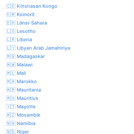
🇨🇩 Kinshasan Kongo
🇰🇲 Komorit
🇪🇭 Länsi-Sahara
🇱🇸 Lesotho
🇱🇷 Liberia
🇱🇾 Libyan Arab Jamahiriya
🇲🇬 Madagaskar
🇲🇼 Malawi
🇲🇱 Mali
🇲🇦 Marokko
🇲🇷 Mauritania
🇲🇺 Mauritius
🇾🇹 Mayotte
🇲🇿 Mosambik
🇳🇦 Namibia
🇳🇪 Niger