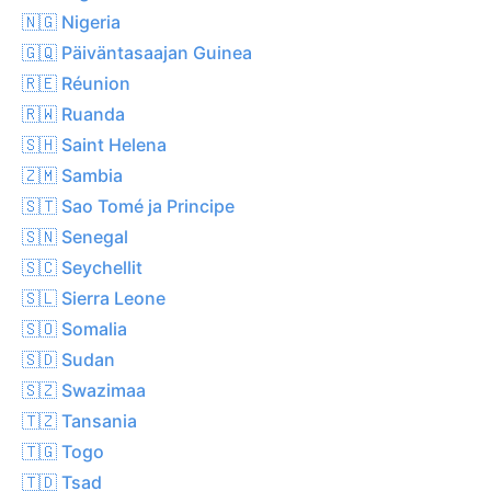
🇳🇬 Nigeria
🇬🇶 Päiväntasaajan Guinea
🇷🇪 Réunion
🇷🇼 Ruanda
🇸🇭 Saint Helena
🇿🇲 Sambia
🇸🇹 Sao Tomé ja Principe
🇸🇳 Senegal
🇸🇨 Seychellit
🇸🇱 Sierra Leone
🇸🇴 Somalia
🇸🇩 Sudan
🇸🇿 Swazimaa
🇹🇿 Tansania
🇹🇬 Togo
🇹🇩 Tsad