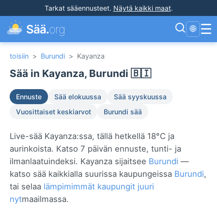
Tarkat sääennusteet
.
Näytä kaikki maat
.
☰
Sää.
org
🌐
toisiin
>
Burundi
>
Kayanza
Sää in Kayanza, Burundi 🇧🇮
Ennuste
Sää elokuussa
Sää syyskuussa
Vuosittaiset keskiarvot
Burundi sää
Live-sää Kayanza:ssa, tällä hetkellä 18°C ja
aurinkoista. Katso 7 päivän ennuste, tunti- ja
ilmanlaatuindeksi. Kayanza sijaitsee
Burundi
—
katso sää kaikkialla suurissa kaupungeissa
Burundi
,
tai selaa
lämpimimmät kaupungit juuri
nyt
maailmassa.