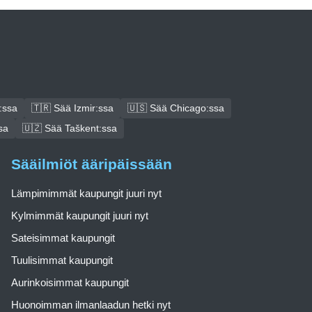
:ssa
🇹🇷 Sää Izmir:ssa
🇺🇸 Sää Chicago:ssa
sa
🇺🇿 Sää Taškent:ssa
Sääilmiöt ääripäissään
Lämpimimmät kaupungit juuri nyt
Kylmimmät kaupungit juuri nyt
Sateisimmat kaupungit
Tuulisimmat kaupungit
Aurinkoisimmat kaupungit
Huonoimman ilmanlaadun hetki nyt