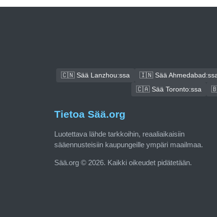
🇨🇳 Sää Lanzhou:ssa
🇮🇳 Sää Ahmedabad:ss
🇨🇦 Sää Toronto:ssa

Tietoa Sää.org
Luotettava lähde tarkkoihin, reaaliaikaisiin
sääennusteisiin kaupungeille ympäri maailmaa.
Sää.org © 2026. Kaikki oikeudet pidätetään.