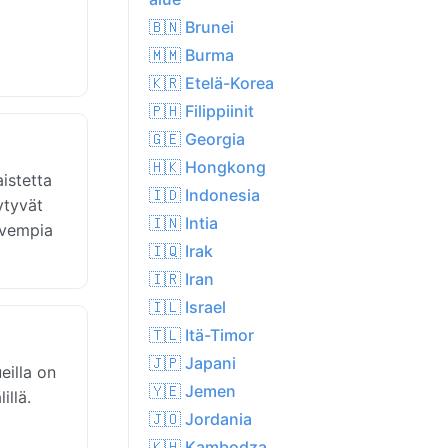
🇧🇳 Brunei
🇲🇲 Burma
🇰🇷 Etelä-Korea
🇵🇭 Filippiinit
🇬🇪 Georgia
🇭🇰 Hongkong
istetta
🇮🇩 Indonesia
ytyvät
🇮🇳 Intia
uivempia
🇮🇶 Irak
🇮🇷 Iran
🇮🇱 Israel
🇹🇱 Itä-Timor
🇯🇵 Japani
eilla on
🇾🇪 Jemen
illä.
🇯🇴 Jordania
🇰🇭 Kambodza