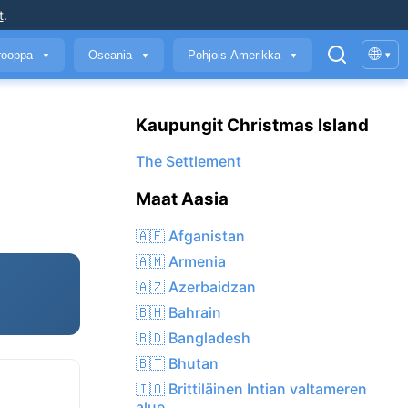
t
.
🌐
rooppa
Oseania
Pohjois-Amerikka
▾
▼
▼
▼
Kaupungit Christmas Island
The Settlement
Maat Aasia
🇦🇫 Afganistan
🇦🇲 Armenia
🇦🇿 Azerbaidzan
🇧🇭 Bahrain
🇧🇩 Bangladesh
🇧🇹 Bhutan
🇮🇴 Brittiläinen Intian valtameren
alue