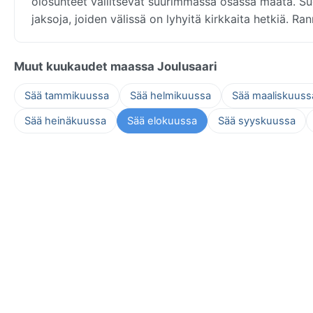
olosuhteet vallitsevat suurimmassa osassa maata. Su
jaksoja, joiden välissä on lyhyitä kirkkaita hetkiä. R
Muut kuukaudet maassa Joulusaari
Sää tammikuussa
Sää helmikuussa
Sää maaliskuuss
Sää heinäkuussa
Sää elokuussa
Sää syyskuussa