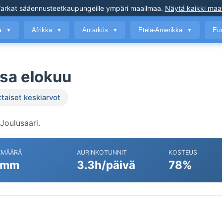
arkat sääennusteet
kaupungeille ympäri maailmaa
.
Näytä kaikki maa
a
Afrikka
Antarktis
Etelä-Amerikka
Eu
▼
▼
▼
▼
sa elokuu
ttaiset keskiarvot
Joulusaari.
EMÄÄRÄ
AURINKOTUNNIT
KOSTEUS
 mm
3.3h/päivä
78%