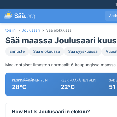
T
Sää.
org
Aasi
toisiin
>
Joulusaari
>
Sää elokuussa
Sää maassa Joulusaari kuus
Ennuste
Sää elokuussa
Sää syyskuussa
Vuosi
Maakohtaiset ilmaston normaalit 6 kaupungissa maassa 
KESKIMÄÄRÄINEN YLIN
KESKIMÄÄRÄINEN ALIN
SAD
28°C
22°C
51
How Hot Is Joulusaari in elokuu?