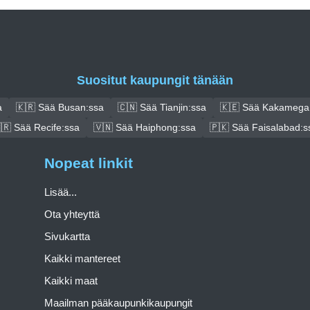
Suositut kaupungit tänään
a
🇰🇷 Sää Busan:ssa
🇨🇳 Sää Tianjin:ssa
🇰🇪 Sää Kakamega
🇷 Sää Recife:ssa
🇻🇳 Sää Haiphong:ssa
🇵🇰 Sää Faisalabad:s
Nopeat linkit
Lisää...
Ota yhteyttä
Sivukartta
Kaikki mantereet
Kaikki maat
Maailman pääkaupunkikaupungit