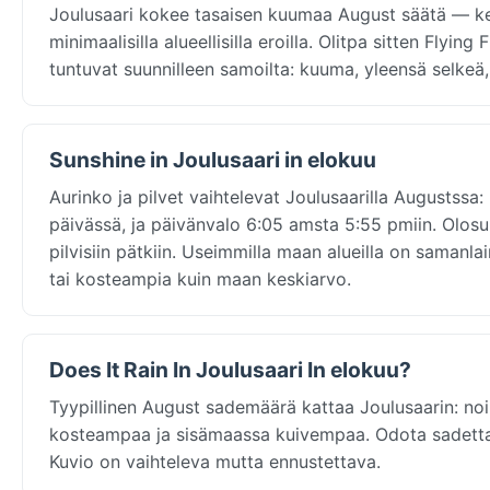
Joulusaari kokee tasaisen kuumaa August säätä — kes
minimaalisilla alueellisilla eroilla. Olitpa sitten Flyi
tuntuvat suunnilleen samoilta: kuuma, yleensä selkeä, 
Sunshine in Joulusaari in elokuu
Aurinko ja pilvet vaihtelevat Joulusaarilla Augustssa
päivässä, ja päivänvalo 6:05 amsta 5:55 pmiin. Olosuh
pilvisiin pätkiin. Useimmilla maan alueilla on samanla
tai kosteampia kuin maan keskiarvo.
Does It Rain In Joulusaari In elokuu?
Tyypillinen August sademäärä kattaa Joulusaarin: noi
kosteampaa ja sisämaassa kuivempaa. Odota sadetta noi
Kuvio on vaihteleva mutta ennustettava.