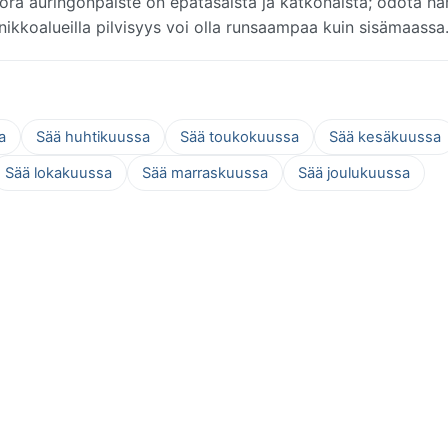
ora auringonpaiste on epätasaista ja katkonaista; odota ha
annikkoalueilla pilvisyys voi olla runsaampaa kuin sisämaassa
a
Sää huhtikuussa
Sää toukokuussa
Sää kesäkuussa
Sää lokakuussa
Sää marraskuussa
Sää joulukuussa