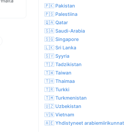
rmaita
🇵🇰 Pakistan
.
🇵🇸 Palestiina
🇶🇦 Qatar
🇸🇦 Saudi-Arabia
🇸🇬 Singapore
🇱🇰 Sri Lanka
🇸🇾 Syyria
🇹🇯 Tadzikistan
🇹🇼 Taiwan
🇹🇭 Thaimaa
🇹🇷 Turkki
🇹🇲 Turkmenistan
🇺🇿 Uzbekistan
🇻🇳 Vietnam
🇦🇪 Yhdistyneet arabiemiirikunnat