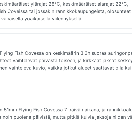
kimääräiset ylärajat 28°C, keskimääräiset alarajat 22°C,
ng Fish Coveissa tai jossakin rannikkokaupungeista, olosuhteet
vähäisellä yöaikaisella viilennyksellä.
: Flying Fish Covessa on keskimäärin 3.3h suoraa auringonpa
teet vaihtelevat päivästä toiseen, ja kirkkaat jaksot keske
inen vaihteleva kuvio, vaikka jotkut alueet saattavat olla k
n 51mm Flying Fish Covessa 7 päivän aikana, ja rannikkoalu
n puolena päivistä, mutta pitkiä kuivia jaksoja niiden väl