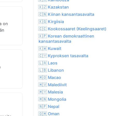
🇰🇿 Kazakstan
🇨🇳 Kiinan kansantasavalta
🇰🇬 Kirgiisia
a on
🇨🇨 Kookossaaret (Keelingsaaret)
än
🇰🇵 Korean demokraattinen
kansantasavalta
🇰🇼 Kuwait
🇨🇾 Kyproksen tasavalta
🇱🇦 Laos
n
🇱🇧 Libanon
🇲🇴 Macao
🇲🇻 Malediivit
🇲🇾 Malesia
🇲🇳 Mongolia
🇳🇵 Nepal
🇴🇲 Oman