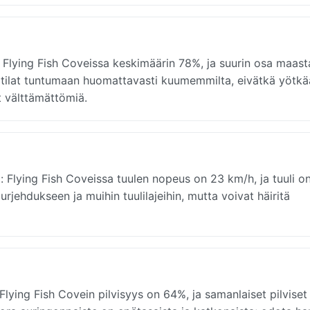
 Flying Fish Coveissa keskimäärin 78%, ja suurin osa maast
tilat tuntumaan huomattavasti kuumemmilta, eivätkä yötkä
t välttämättömiä.
 Flying Fish Coveissa tuulen nopeus on 23 km/h, ja tuuli o
rjehdukseen ja muihin tuulilajeihin, mutta voivat häiritä
Flying Fish Covein pilvisyys on 64%, ja samanlaiset pilviset