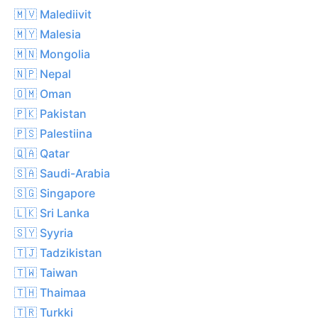
🇲🇻 Malediivit
🇲🇾 Malesia
🇲🇳 Mongolia
🇳🇵 Nepal
🇴🇲 Oman
🇵🇰 Pakistan
🇵🇸 Palestiina
🇶🇦 Qatar
🇸🇦 Saudi-Arabia
🇸🇬 Singapore
🇱🇰 Sri Lanka
🇸🇾 Syyria
🇹🇯 Tadzikistan
🇹🇼 Taiwan
🇹🇭 Thaimaa
🇹🇷 Turkki