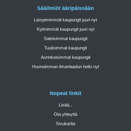
Sääilmiöt ääripäissään
Lämpimimmät kaupungit juuri nyt
Kylmimmät kaupungit juuri nyt
Sateisimmat kaupungit
Tuulisimmat kaupungit
Aurinkoisimmat kaupungit
Huonoimman ilmanlaadun hetki nyt
Nopeat linkit
Lisää...
Ota yhteyttä
Sivukartta