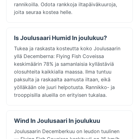
rannikoilla. Odota rankkoja iltapäiväkuuroja,
joita seuraa kostea helle.
Is Joulusaari Humid In joulukuu?
Tukea ja raskasta kosteutta koko Joulusaarin
yllä Decemberna: Flying Fish Coveissa
keskimäärin 78% ja samanlaisia kyllästäviä
olosuhteita kaikkialla maassa. Ilma tuntuu
paksulta ja raskaalta aamusta iltaan, eikä
yölläkään ole juuri helpotusta. Rannikko- ja
trooppisilla alueilla on erityisen tukalaa.
Wind In Joulusaari In joulukuu
Joulusaarin Decemberkuu on leudon tuulinen
— Flying Fish Coveissa keskituuli on 16 km/h,