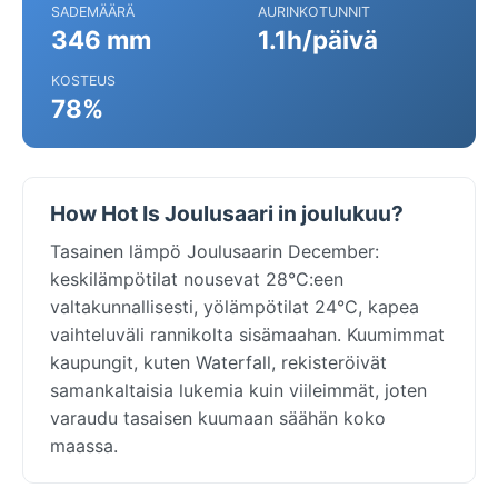
SADEMÄÄRÄ
AURINKOTUNNIT
346 mm
1.1h/päivä
KOSTEUS
78%
How Hot Is Joulusaari in joulukuu?
Tasainen lämpö Joulusaarin December:
keskilämpötilat nousevat 28°C:een
valtakunnallisesti, yölämpötilat 24°C, kapea
vaihteluväli rannikolta sisämaahan. Kuumimmat
kaupungit, kuten Waterfall, rekisteröivät
samankaltaisia lukemia kuin viileimmät, joten
varaudu tasaisen kuumaan säähän koko
maassa.