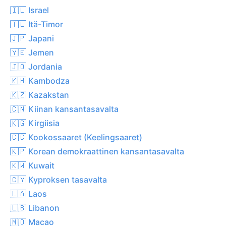
🇮🇱 Israel
🇹🇱 Itä-Timor
🇯🇵 Japani
🇾🇪 Jemen
🇯🇴 Jordania
🇰🇭 Kambodza
🇰🇿 Kazakstan
🇨🇳 Kiinan kansantasavalta
🇰🇬 Kirgiisia
🇨🇨 Kookossaaret (Keelingsaaret)
🇰🇵 Korean demokraattinen kansantasavalta
🇰🇼 Kuwait
🇨🇾 Kyproksen tasavalta
🇱🇦 Laos
🇱🇧 Libanon
🇲🇴 Macao