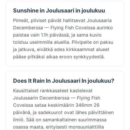
Sunshine in Joulusaari in joulukuu
Pimeät, pilviset päivät hallitsevat Joulusaaria
Decemberssa — Flying Fish Coveissa aurinko
paistaa vain 1.1h päivässä, ja sama kuvio
toistuu useimmilla alueilla. Pilvipeite on paksu
ja jatkuva, eivätkä edes kirkkaammat alueet
pääse pitkäksi aikaa eroon synkkyydestä.
Does It Rain In Joulusaari In joulukuu?
Kausittaiset rankkasateet kastelevat
Joulusaarin Decemberssa — Flying Fish
Coveissa sataa keskimäärin 346mm 26
päivänä, ja sadekuurot ovat lähes päivittäinen
ilmiö. Sää on samankaltainen suurimmassa
osassa maata, erityisesti monsuunialttiilla