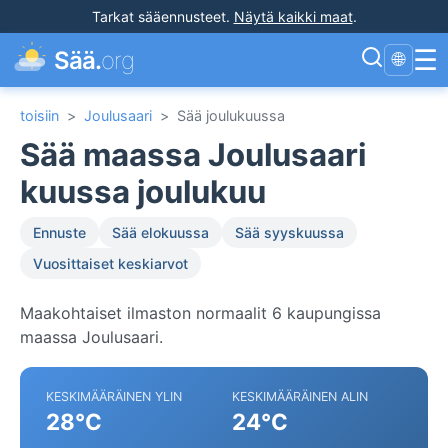
Tarkat sääennusteet
.
Näytä kaikki maat
.
☰
Sää.
org
🌐
toisiin
>
Joulusaari
>
Sää joulukuussa
Sää maassa Joulusaari
kuussa joulukuu
Ennuste
Sää elokuussa
Sää syyskuussa
Vuosittaiset keskiarvot
Maakohtaiset ilmaston normaalit 6 kaupungissa
maassa Joulusaari.
KESKIMÄÄRÄINEN YLIN
KESKIMÄÄRÄINEN ALIN
28°C
24°C