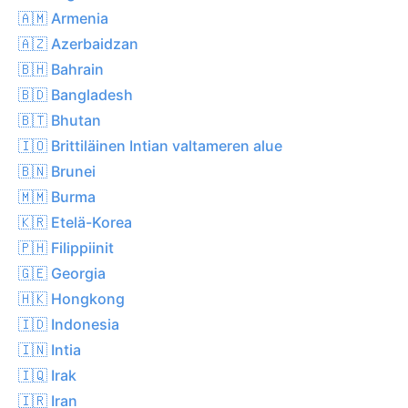
🇦🇲 Armenia
🇦🇿 Azerbaidzan
🇧🇭 Bahrain
🇧🇩 Bangladesh
🇧🇹 Bhutan
🇮🇴 Brittiläinen Intian valtameren alue
🇧🇳 Brunei
🇲🇲 Burma
🇰🇷 Etelä-Korea
🇵🇭 Filippiinit
🇬🇪 Georgia
🇭🇰 Hongkong
🇮🇩 Indonesia
🇮🇳 Intia
🇮🇶 Irak
🇮🇷 Iran