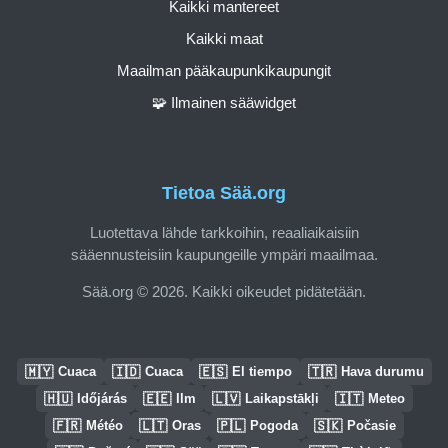
Kaikki mantereet
Kaikki maat
Maailman pääkaupunkikaupungit
🧩 Ilmainen sääwidget
Tietoa Sää.org
Luotettava lähde tarkkoihin, reaaliaikaisiin
sääennusteisiin kaupungeille ympäri maailmaa.
Sää.org © 2026. Kaikki oikeudet pidätetään.
🇲🇾
🇮🇩
🇪🇸
🇹🇷
Cuaca
Cuaca
El tiempo
Hava durumu
🇭🇺
🇪🇪
🇱🇻
🇮🇹
Időjárás
Ilm
Laikapstākļi
Meteo
🇫🇷
🇱🇹
🇵🇱
🇸🇰
Météo
Oras
Pogoda
Počasie