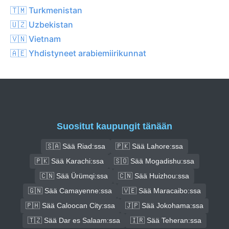
🇹🇲 Turkmenistan
🇺🇿 Uzbekistan
🇻🇳 Vietnam
🇦🇪 Yhdistyneet arabiemiirikunnat
Suositut kaupungit tänään
🇸🇦 Sää Riad:ssa
🇵🇰 Sää Lahore:ssa
🇵🇰 Sää Karachi:ssa
🇸🇴 Sää Mogadishu:ssa
🇨🇳 Sää Ürümqi:ssa
🇨🇳 Sää Huizhou:ssa
🇬🇳 Sää Camayenne:ssa
🇻🇪 Sää Maracaibo:ssa
🇵🇭 Sää Caloocan City:ssa
🇯🇵 Sää Jokohama:ssa
🇹🇿 Sää Dar es Salaam:ssa
🇮🇷 Sää Teheran:ssa