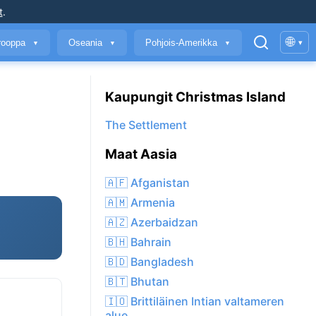
t
.
🌐
rooppa
Oseania
Pohjois-Amerikka
▾
▼
▼
▼
Kaupungit Christmas Island
The Settlement
Maat Aasia
🇦🇫 Afganistan
🇦🇲 Armenia
🇦🇿 Azerbaidzan
🇧🇭 Bahrain
🇧🇩 Bangladesh
🇧🇹 Bhutan
🇮🇴 Brittiläinen Intian valtameren
alue