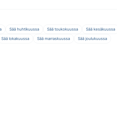
a
Sää huhtikuussa
Sää toukokuussa
Sää kesäkuussa
Sää lokakuussa
Sää marraskuussa
Sää joulukuussa