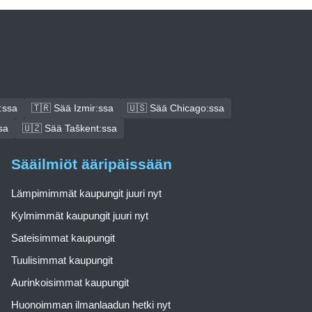
:ssa
🇹🇷 Sää Izmir:ssa
🇺🇸 Sää Chicago:ssa
sa
🇺🇿 Sää Taškent:ssa
Sääilmiöt ääripäissään
Lämpimimmät kaupungit juuri nyt
Kylmimmät kaupungit juuri nyt
Sateisimmat kaupungit
Tuulisimmat kaupungit
Aurinkoisimmat kaupungit
Huonoimman ilmanlaadun hetki nyt