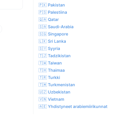
🇵🇰 Pakistan
🇵🇸 Palestiina
🇶🇦 Qatar
🇸🇦 Saudi-Arabia
🇸🇬 Singapore
🇱🇰 Sri Lanka
🇸🇾 Syyria
🇹🇯 Tadzikistan
🇹🇼 Taiwan
🇹🇭 Thaimaa
🇹🇷 Turkki
🇹🇲 Turkmenistan
🇺🇿 Uzbekistan
🇻🇳 Vietnam
🇦🇪 Yhdistyneet arabiemiirikunnat