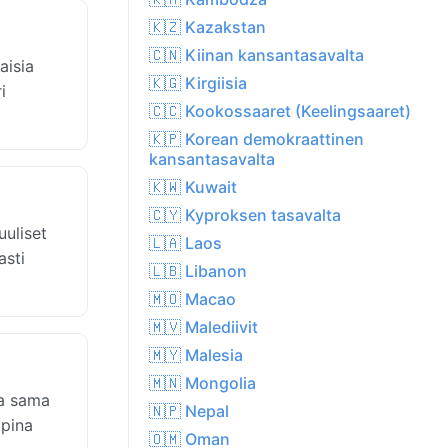
🇰🇿 Kazakstan
🇨🇳 Kiinan kansantasavalta
aisia
🇰🇬 Kirgiisia
i
🇨🇨 Kookossaaret (Keelingsaaret)
🇰🇵 Korean demokraattinen
kansantasavalta
🇰🇼 Kuwait
🇨🇾 Kyproksen tasavalta
uuliset
🇱🇦 Laos
asti
🇱🇧 Libanon
🇲🇴 Macao
🇲🇻 Malediivit
🇲🇾 Malesia
🇲🇳 Mongolia
ja sama
🇳🇵 Nepal
mpina
🇴🇲 Oman