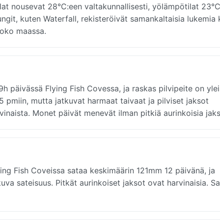
at nousevat 28°C:een valtakunnallisesti, yölämpötilat 23°
git, kuten Waterfall, rekisteröivät samankaltaisia lukemia 
koko maassa.
 päivässä Flying Fish Covessa, ja raskas pilvipeite on ylei
 pmiin, mutta jatkuvat harmaat taivaat ja pilviset jaksot
vinaista. Monet päivät menevät ilman pitkiä aurinkoisia jaks
ying Fish Coveissa sataa keskimäärin 121mm 12 päivänä, ja
a sateisuus. Pitkät aurinkoiset jaksot ovat harvinaisia. Sa