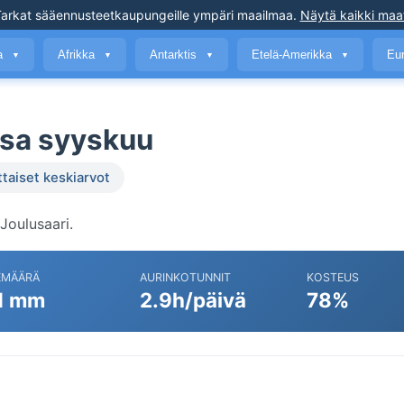
arkat sääennusteet
kaupungeille ympäri maailmaa
.
Näytä kaikki maa
a
Afrikka
Antarktis
Etelä-Amerikka
Eu
▼
▼
▼
▼
ssa syyskuu
ttaiset keskiarvot
Joulusaari.
EMÄÄRÄ
AURINKOTUNNIT
KOSTEUS
1 mm
2.9h/päivä
78%