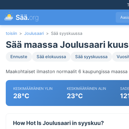
T
Sää.
org
Aasi
toisiin
>
Joulusaari
>
Sää syyskuussa
Sää maassa Joulusaari kuu
Ennuste
Sää elokuussa
Sää syyskuussa
Vuosi
Maakohtaiset ilmaston normaalit 6 kaupungissa maassa 
KESKIMÄÄRÄINEN YLIN
KESKIMÄÄRÄINEN ALIN
SAD
28°C
23°C
12
How Hot Is Joulusaari in syyskuu?