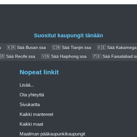
Suositut kaupungit tänään
a
🇰🇷 Sää Busan:ssa
🇨🇳 Sää Tianjin:ssa
🇰🇪 Sää Kakamega
🇷 Sää Recife:ssa
🇻🇳 Sää Haiphong:ssa
🇵🇰 Sää Faisalabad:s
Nopeat linkit
Lisää...
Ota yhteyttä
Sivukartta
Kaikki mantereet
Kaikki maat
Maailman pääkaupunkikaupungit