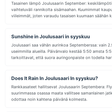
Tasainen lämpö Joulusaarin September: keskilämpötil
vaihteluväli rannikolta sisämaahan. Kuumimmat kaupun
viileimmät, joten varaudu tasaisen kuumaan säähän 
Sunshine in Joulusaari in syyskuu
Joulusaari saa vähän aurinkoa Septemberssa: vain 2.9h
useimmilla alueilla. Päivänvalo kestää 5:50 amsta 5:55
tarkoittavat, että suora auringonpaiste on todella har
Does It Rain In Joulusaari In syyskuu?
Rankkasateet hallitsevat Joulusaarin Septembera: Fl
suurimmassa osassa maata vallitsee samanlainen jatkuv
odottaa noin kahtena päivänä kolmesta.