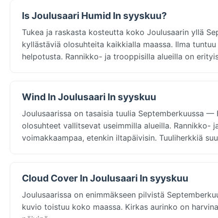
Is Joulusaari Humid In syyskuu?
Tukea ja raskasta kosteutta koko Joulusaarin yllä S
kyllästäviä olosuhteita kaikkialla maassa. Ilma tuntuu 
helpotusta. Rannikko- ja trooppisilla alueilla on erityi
Wind In Joulusaari In syyskuu
Joulusaarissa on tasaisia tuulia Septemberkuussa — F
olosuhteet vallitsevat useimmilla alueilla. Rannikko
voimakkaampaa, etenkin iltapäivisin. Tuuliherkkiä s
Cloud Cover In Joulusaari In syyskuu
Joulusaarissa on enimmäkseen pilvistä Septemberkuu
kuvio toistuu koko maassa. Kirkas aurinko on harvin