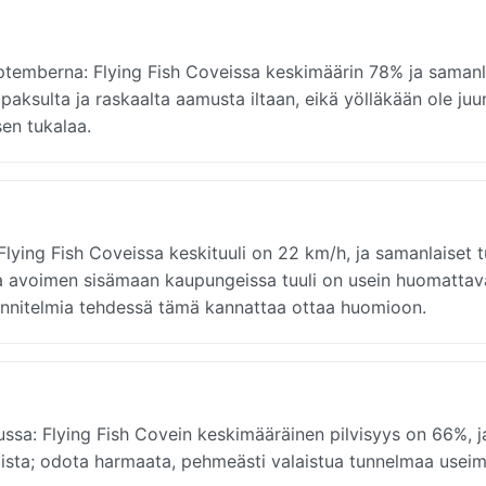
eptemberna: Flying Fish Coveissa keskimäärin 78% ja samanl
paksulta ja raskaalta aamusta iltaan, eikä yölläkään ole juur
sen tukalaa.
lying Fish Coveissa keskituuli on 22 km/h, ja samanlaiset t
- ja avoimen sisämaan kaupungeissa tuuli on usein huomattav
uunnitelmia tehdessä tämä kannattaa ottaa huomioon.
ssa: Flying Fish Covein keskimääräinen pilvisyys on 66%, 
aista; odota harmaata, pehmeästi valaistua tunnelmaa usei