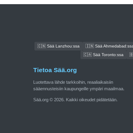
🇨🇳 Sää Lanzhou:ssa
🇮🇳 Sää Ahmedabad:ss
🇨🇦 Sää Toronto:ssa

Tietoa Sää.org
Luotettava lähde tarkkoihin, reaaliaikaisiin
sääennusteisiin kaupungeille ympäri maailmaa.
Sää.org © 2026. Kaikki oikeudet pidätetään.