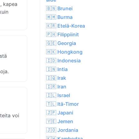
C, kapea
🇧🇳 Brunei
kuin
🇲🇲 Burma
🇰🇷 Etelä-Korea
🇵🇭 Filippiinit
🇬🇪 Georgia
🇭🇰 Hongkong
stä
🇮🇩 Indonesia
🇮🇳 Intia
oja.
🇮🇶 Irak
🇮🇷 Iran
🇮🇱 Israel
🇹🇱 Itä-Timor
🇯🇵 Japani
teita voi
🇾🇪 Jemen
🇯🇴 Jordania
🇰🇭 Kambodza