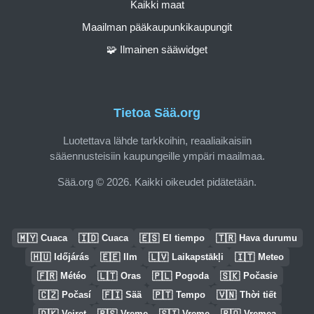
Kaikki maat
Maailman pääkaupunkikaupungit
🧩 Ilmainen sääwidget
Tietoa Sää.org
Luotettava lähde tarkkoihin, reaaliaikaisiin
sääennusteisiin kaupungeille ympäri maailmaa.
Sää.org © 2026. Kaikki oikeudet pidätetään.
🇲🇾
🇮🇩
🇪🇸
🇹🇷
Cuaca
Cuaca
El tiempo
Hava durumu
🇭🇺
🇪🇪
🇱🇻
🇮🇹
Időjárás
Ilm
Laikapstākļi
Meteo
🇫🇷
🇱🇹
🇵🇱
🇸🇰
Météo
Oras
Pogoda
Počasie
🇨🇿
🇫🇮
🇵🇹
🇻🇳
Počasí
Sää
Tempo
Thời tiết
🇩🇰
🇷🇸
🇸🇮
🇷🇴
Vejret
Vreme
Vreme
Vremea