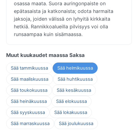
osassa maata. Suora auringonpaiste on
epätasaista ja katkonaista; odota harmaita
jaksoja, joiden välissä on lyhyitä kirkkaita
hetkiä. Rannikkoalueilla pilvisyys voi olla
runsaampaa kuin sisämaassa.
Muut kuukaudet maassa Saksa
Sää tammikuussa
Sää helmikuussa
Sää maaliskuussa
Sää huhtikuussa
Sää toukokuussa
Sää kesäkuussa
Sää heinäkuussa
Sää elokuussa
Sää syyskuussa
Sää lokakuussa
Sää marraskuussa
Sää joulukuussa