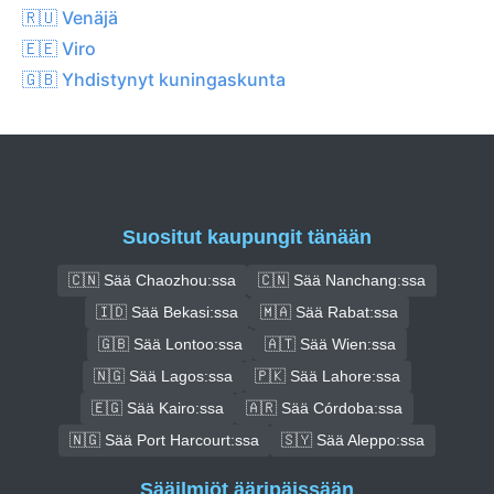
🇷🇺 Venäjä
🇪🇪 Viro
🇬🇧 Yhdistynyt kuningaskunta
Suositut kaupungit tänään
🇨🇳 Sää Chaozhou:ssa
🇨🇳 Sää Nanchang:ssa
🇮🇩 Sää Bekasi:ssa
🇲🇦 Sää Rabat:ssa
🇬🇧 Sää Lontoo:ssa
🇦🇹 Sää Wien:ssa
🇳🇬 Sää Lagos:ssa
🇵🇰 Sää Lahore:ssa
🇪🇬 Sää Kairo:ssa
🇦🇷 Sää Córdoba:ssa
🇳🇬 Sää Port Harcourt:ssa
🇸🇾 Sää Aleppo:ssa
Sääilmiöt ääripäissään