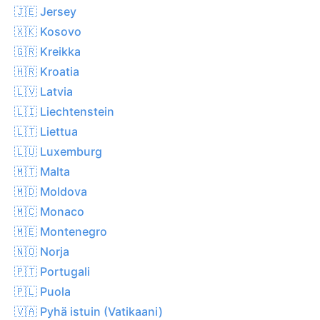
🇯🇪 Jersey
🇽🇰 Kosovo
🇬🇷 Kreikka
🇭🇷 Kroatia
🇱🇻 Latvia
🇱🇮 Liechtenstein
🇱🇹 Liettua
🇱🇺 Luxemburg
🇲🇹 Malta
🇲🇩 Moldova
🇲🇨 Monaco
🇲🇪 Montenegro
🇳🇴 Norja
🇵🇹 Portugali
🇵🇱 Puola
🇻🇦 Pyhä istuin (Vatikaani)