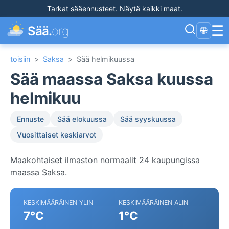
Tarkat sääennusteet
.
Näytä kaikki maat
.
☰
Sää.
org
🌐
toisiin
>
Saksa
>
Sää helmikuussa
Sää maassa Saksa kuussa
helmikuu
Ennuste
Sää elokuussa
Sää syyskuussa
Vuosittaiset keskiarvot
Maakohtaiset ilmaston normaalit 24 kaupungissa
maassa Saksa.
KESKIMÄÄRÄINEN YLIN
KESKIMÄÄRÄINEN ALIN
7°C
1°C