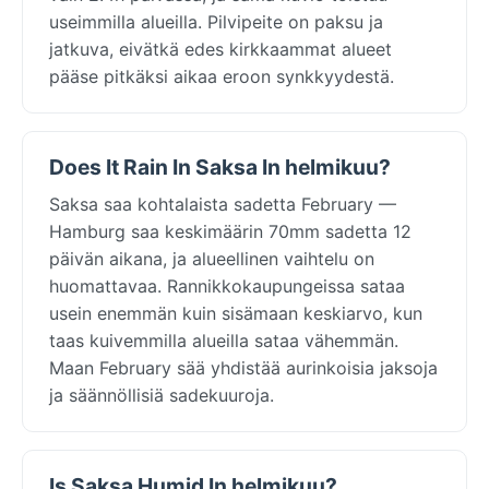
useimmilla alueilla. Pilvipeite on paksu ja
jatkuva, eivätkä edes kirkkaammat alueet
pääse pitkäksi aikaa eroon synkkyydestä.
Does It Rain In Saksa In helmikuu?
Saksa saa kohtalaista sadetta February —
Hamburg saa keskimäärin 70mm sadetta 12
päivän aikana, ja alueellinen vaihtelu on
huomattavaa. Rannikkokaupungeissa sataa
usein enemmän kuin sisämaan keskiarvo, kun
taas kuivemmilla alueilla sataa vähemmän.
Maan February sää yhdistää aurinkoisia jaksoja
ja säännöllisiä sadekuuroja.
Is Saksa Humid In helmikuu?