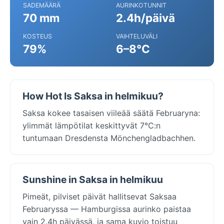
SADEMÄÄRÄ
AURINKOTUNNIT
70 mm
2.4h/päivä
KOSTEUS
VAIHTELUVÄLI
79%
6–8°C
How Hot Is Saksa in helmikuu?
Saksa kokee tasaisen viileää säätä Februaryna:
ylimmät lämpötilat keskittyvät 7°C:n
tuntumaan Dresdensta Mönchengladbachhen.
Sunshine in Saksa in helmikuu
Pimeät, pilviset päivät hallitsevat Saksaa
Februaryssa — Hamburgissa aurinko paistaa
vain 2.4h päivässä, ja sama kuvio toistuu