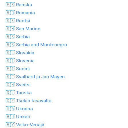
🇫🇷 Ranska
🇷🇴 Romania
🇸🇪 Ruotsi
🇸🇲 San Marino
🇷🇸 Serbia
🇷🇸 Serbia and Montenegro
🇸🇰 Slovakia
🇸🇮 Slovenia
🇫🇮 Suomi
🇸🇯 Svalbard ja Jan Mayen
🇨🇭 Sveitsi
🇩🇰 Tanska
🇨🇿 Tšekin tasavalta
🇺🇦 Ukraina
🇭🇺 Unkari
🇧🇾 Valko-Venäjä