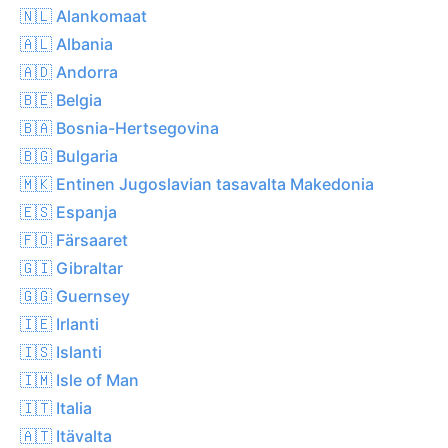
🇳🇱 Alankomaat
🇦🇱 Albania
🇦🇩 Andorra
🇧🇪 Belgia
🇧🇦 Bosnia-Hertsegovina
🇧🇬 Bulgaria
🇲🇰 Entinen Jugoslavian tasavalta Makedonia
🇪🇸 Espanja
🇫🇴 Färsaaret
🇬🇮 Gibraltar
🇬🇬 Guernsey
🇮🇪 Irlanti
🇮🇸 Islanti
🇮🇲 Isle of Man
🇮🇹 Italia
🇦🇹 Itävalta