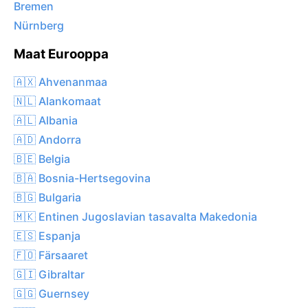
Bremen
Nürnberg
Maat Eurooppa
🇦🇽 Ahvenanmaa
🇳🇱 Alankomaat
🇦🇱 Albania
🇦🇩 Andorra
🇧🇪 Belgia
🇧🇦 Bosnia-Hertsegovina
🇧🇬 Bulgaria
🇲🇰 Entinen Jugoslavian tasavalta Makedonia
🇪🇸 Espanja
🇫🇴 Färsaaret
🇬🇮 Gibraltar
🇬🇬 Guernsey