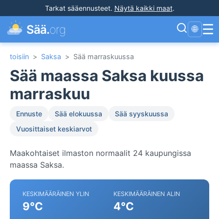
Tarkat sääennusteet
.
Näytä kaikki maat
.
☰
Sää.
org
🌐
toisiin
>
Saksa
>
Sää marraskuussa
Sää maassa Saksa kuussa
marraskuu
Ennuste
Sää elokuussa
Sää syyskuussa
Vuosittaiset keskiarvot
Maakohtaiset ilmaston normaalit 24 kaupungissa
maassa Saksa.
KESKIMÄÄRÄINEN YLIN
KESKIMÄÄRÄINEN ALIN
9°C
4°C