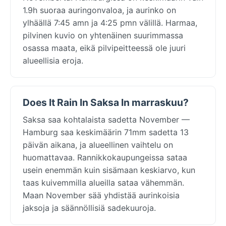
1.9h suoraa auringonvaloa, ja aurinko on
ylhäällä 7:45 amn ja 4:25 pmn välillä. Harmaa,
pilvinen kuvio on yhtenäinen suurimmassa
osassa maata, eikä pilvipeitteessä ole juuri
alueellisia eroja.
Does It Rain In Saksa In marraskuu?
Saksa saa kohtalaista sadetta November —
Hamburg saa keskimäärin 71mm sadetta 13
päivän aikana, ja alueellinen vaihtelu on
huomattavaa. Rannikkokaupungeissa sataa
usein enemmän kuin sisämaan keskiarvo, kun
taas kuivemmilla alueilla sataa vähemmän.
Maan November sää yhdistää aurinkoisia
jaksoja ja säännöllisiä sadekuuroja.