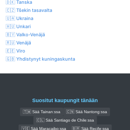
🇩🇰 Tanska
🇨🇿 Tšekin tasavalta
🇺🇦 Ukraina
🇭🇺 Unkari
🇧🇾 Valko-Venäjä
🇷🇺 Venäjä
🇪🇪 Viro
🇬🇧 Yhdistynyt kuningaskunta
Suositut kaupungit tänään
🇹🇼 Sää Tainan:ssa
🇨🇳 Sää Nantong:ssa
🇨🇱 Sää Santiago de Chile:ssa
🇻🇪 Sää Maracaibo:ssa
🇧🇷 Sää Recife:ssa