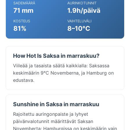
SADEMÄÄRÄ
AURINKOTUNNIT
71 mm
1.9h/päivä
KOSTEUS
VAIHTELUVÄLI
81%
8–10°C
How Hot Is Saksa in marraskuu?
Viileää ja tasaista säätä kaikkialla: Saksassa
keskimäärin 9°C Novemberna, ja Hamburg on
edustava.
Sunshine in Saksa in marraskuu
Rajoitettu auringonpaiste ja lyhyet
päivänvalotunnit määrittävät Saksan
Novemberta: Hamburgissa on keskimäärin vain