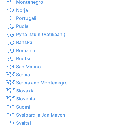
🇲🇪 Montenegro
🇳🇴 Norja
🇵🇹 Portugali
🇵🇱 Puola
🇻🇦 Pyhä istuin (Vatikaani)
🇫🇷 Ranska
🇷🇴 Romania
🇸🇪 Ruotsi
🇸🇲 San Marino
🇷🇸 Serbia
🇷🇸 Serbia and Montenegro
🇸🇰 Slovakia
🇸🇮 Slovenia
🇫🇮 Suomi
🇸🇯 Svalbard ja Jan Mayen
🇨🇭 Sveitsi