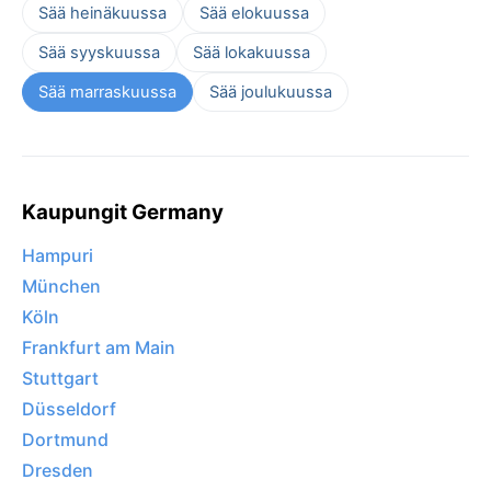
Sää heinäkuussa
Sää elokuussa
Sää syyskuussa
Sää lokakuussa
Sää marraskuussa
Sää joulukuussa
Kaupungit Germany
Hampuri
München
Köln
Frankfurt am Main
Stuttgart
Düsseldorf
Dortmund
Dresden