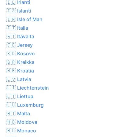
🇮🇪 Irlanti
🇮🇸 Islanti
🇮🇲 Isle of Man
🇮🇹 Italia
🇦🇹 Itävalta
🇯🇪 Jersey
🇽🇰 Kosovo
🇬🇷 Kreikka
🇭🇷 Kroatia
🇱🇻 Latvia
🇱🇮 Liechtenstein
🇱🇹 Liettua
🇱🇺 Luxemburg
🇲🇹 Malta
🇲🇩 Moldova
🇲🇨 Monaco