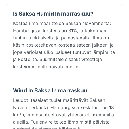
Is Saksa Humid In marraskuu?
Kostea ilma määrittelee Saksan Novemberta:
Hamburgissa kosteus on 81%, ja koko maa
tuntuu tunkkaiselta ja painostavalta. Ilma on
käsin kosketeltavan kosteaa sateen jälkeen, ja
jopa varjoisat ulkoilualueet tuntuvat lämpimiltä
ja kosteilta. Suunnittele sisäaktiviteetteja
kosteimmille iltapäivätunneille.
Wind In Saksa In marraskuu
Leudot, tasaiset tuulet määrittävät Saksan
Novemberkuuta: Hamburgissa keskituuli on 18
km/h, ja olosuhteet ovat yhtenäiset useimmilla
alueilla. Tuulenvire tekee lämpimistä päivistä
siedettäviä olematta häiritsevä.