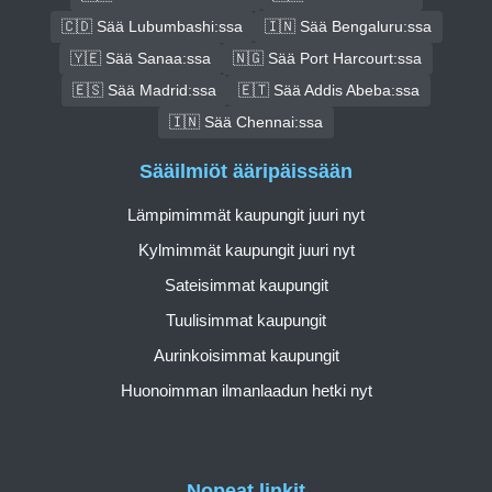
🇨🇩 Sää Lubumbashi:ssa
🇮🇳 Sää Bengaluru:ssa
🇾🇪 Sää Sanaa:ssa
🇳🇬 Sää Port Harcourt:ssa
🇪🇸 Sää Madrid:ssa
🇪🇹 Sää Addis Abeba:ssa
🇮🇳 Sää Chennai:ssa
Sääilmiöt ääripäissään
Lämpimimmät kaupungit juuri nyt
Kylmimmät kaupungit juuri nyt
Sateisimmat kaupungit
Tuulisimmat kaupungit
Aurinkoisimmat kaupungit
Huonoimman ilmanlaadun hetki nyt
Nopeat linkit