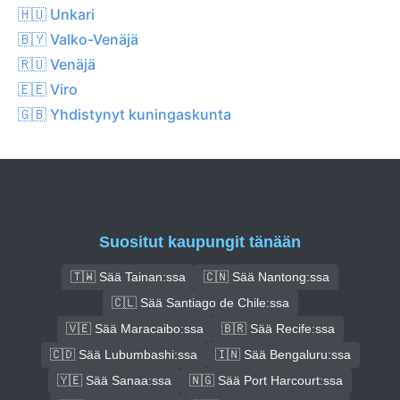
🇭🇺 Unkari
🇧🇾 Valko-Venäjä
🇷🇺 Venäjä
🇪🇪 Viro
🇬🇧 Yhdistynyt kuningaskunta
Suositut kaupungit tänään
🇹🇼 Sää Tainan:ssa
🇨🇳 Sää Nantong:ssa
🇨🇱 Sää Santiago de Chile:ssa
🇻🇪 Sää Maracaibo:ssa
🇧🇷 Sää Recife:ssa
🇨🇩 Sää Lubumbashi:ssa
🇮🇳 Sää Bengaluru:ssa
🇾🇪 Sää Sanaa:ssa
🇳🇬 Sää Port Harcourt:ssa