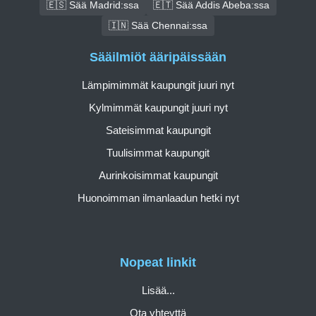
🇪🇸 Sää Madrid:ssa
🇪🇹 Sää Addis Abeba:ssa
🇮🇳 Sää Chennai:ssa
Sääilmiöt ääripäissään
Lämpimimmät kaupungit juuri nyt
Kylmimmät kaupungit juuri nyt
Sateisimmat kaupungit
Tuulisimmat kaupungit
Aurinkoisimmat kaupungit
Huonoimman ilmanlaadun hetki nyt
Nopeat linkit
Lisää...
Ota yhteyttä