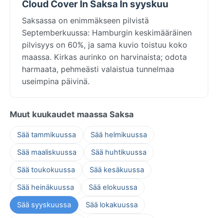
Cloud Cover In Saksa In syyskuu
Saksassa on enimmäkseen pilvistä
Septemberkuussa: Hamburgin keskimääräinen
pilvisyys on 60%, ja sama kuvio toistuu koko
maassa. Kirkas aurinko on harvinaista; odota
harmaata, pehmeästi valaistua tunnelmaa
useimpina päivinä.
Muut kuukaudet maassa Saksa
Sää tammikuussa
Sää helmikuussa
Sää maaliskuussa
Sää huhtikuussa
Sää toukokuussa
Sää kesäkuussa
Sää heinäkuussa
Sää elokuussa
Sää syyskuussa
Sää lokakuussa