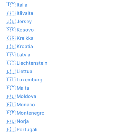
🇮🇹 Italia
🇦🇹 Itävalta
🇯🇪 Jersey
🇽🇰 Kosovo
🇬🇷 Kreikka
🇭🇷 Kroatia
🇱🇻 Latvia
🇱🇮 Liechtenstein
🇱🇹 Liettua
🇱🇺 Luxemburg
🇲🇹 Malta
🇲🇩 Moldova
🇲🇨 Monaco
🇲🇪 Montenegro
🇳🇴 Norja
🇵🇹 Portugali