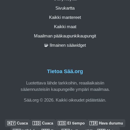
Sivukartta
Kaikki mantereet
Kaikki maat
Maailman pääkaupunkikaupungit
🧩 Ilmainen sääwidget
Tietoa Sää.org
Luotettava lähde tarkkoihin, reaaliaikaisiin
sääennusteisiin kaupungeille ympäri maailmaa.
Sää.org © 2026. Kaikki oikeudet pidätetään.
🇲🇾
🇮🇩
🇪🇸
🇹🇷
Cuaca
Cuaca
El tiempo
Hava durumu