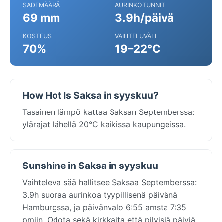
SADEMÄÄRÄ
AURINKOTUNNIT
69 mm
3.9h/päivä
KOSTEUS
VAIHTELUVÄLI
70%
19–22°C
How Hot Is Saksa in syyskuu?
Tasainen lämpö kattaa Saksan Septemberssa:
ylärajat lähellä 20°C kaikissa kaupungeissa.
Sunshine in Saksa in syyskuu
Vaihteleva sää hallitsee Saksaa Septemberssa:
3.9h suoraa aurinkoa tyypillisenä päivänä
Hamburgssa, ja päivänvalo 6:55 amsta 7:35
pmiin. Odota sekä kirkkaita että pilvisiä päiviä