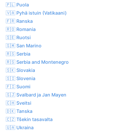
🇵🇱 Puola
🇻🇦 Pyhä istuin (Vatikaani)
🇫🇷 Ranska
🇷🇴 Romania
🇸🇪 Ruotsi
🇸🇲 San Marino
🇷🇸 Serbia
🇷🇸 Serbia and Montenegro
🇸🇰 Slovakia
🇸🇮 Slovenia
🇫🇮 Suomi
🇸🇯 Svalbard ja Jan Mayen
🇨🇭 Sveitsi
🇩🇰 Tanska
🇨🇿 Tšekin tasavalta
🇺🇦 Ukraina