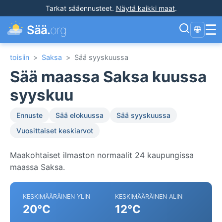
Tarkat sääennusteet
.
Näytä kaikki maat
.
☰
Sää.
org
🌐
toisiin
>
Saksa
>
Sää syyskuussa
Sää maassa Saksa kuussa
syyskuu
Ennuste
Sää elokuussa
Sää syyskuussa
Vuosittaiset keskiarvot
Maakohtaiset ilmaston normaalit 24 kaupungissa
maassa Saksa.
KESKIMÄÄRÄINEN YLIN
KESKIMÄÄRÄINEN ALIN
20°C
12°C