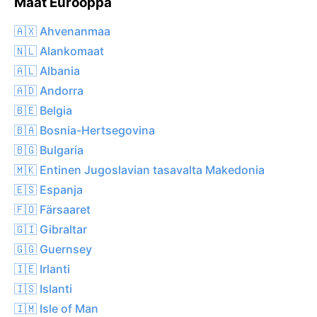
Maat Eurooppa
🇦🇽 Ahvenanmaa
🇳🇱 Alankomaat
🇦🇱 Albania
🇦🇩 Andorra
🇧🇪 Belgia
🇧🇦 Bosnia-Hertsegovina
🇧🇬 Bulgaria
🇲🇰 Entinen Jugoslavian tasavalta Makedonia
🇪🇸 Espanja
🇫🇴 Färsaaret
🇬🇮 Gibraltar
🇬🇬 Guernsey
🇮🇪 Irlanti
🇮🇸 Islanti
🇮🇲 Isle of Man