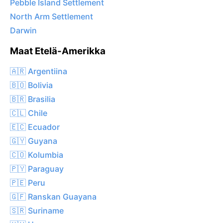
Pebble Island Settlement
North Arm Settlement
Darwin
Maat Etelä-Amerikka
🇦🇷 Argentiina
🇧🇴 Bolivia
🇧🇷 Brasilia
🇨🇱 Chile
🇪🇨 Ecuador
🇬🇾 Guyana
🇨🇴 Kolumbia
🇵🇾 Paraguay
🇵🇪 Peru
🇬🇫 Ranskan Guayana
🇸🇷 Suriname