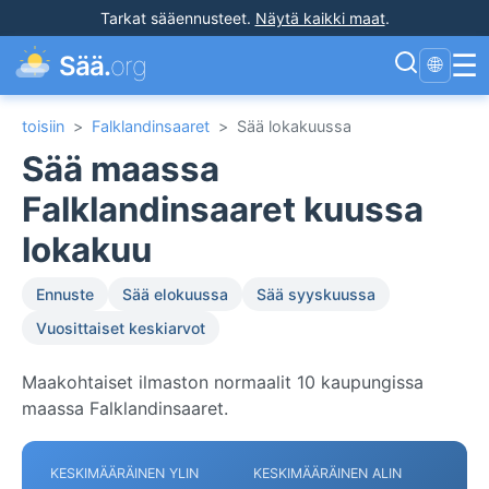
Tarkat sääennusteet
.
Näytä kaikki maat
.
☰
Sää.
org
🌐
toisiin
>
Falklandinsaaret
>
Sää lokakuussa
Sää maassa
Falklandinsaaret kuussa
lokakuu
Ennuste
Sää elokuussa
Sää syyskuussa
Vuosittaiset keskiarvot
Maakohtaiset ilmaston normaalit 10 kaupungissa
maassa Falklandinsaaret.
KESKIMÄÄRÄINEN YLIN
KESKIMÄÄRÄINEN ALIN