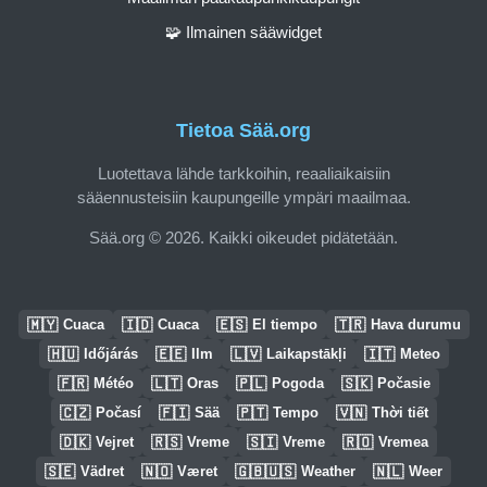
🧩 Ilmainen sääwidget
Tietoa Sää.org
Luotettava lähde tarkkoihin, reaaliaikaisiin
sääennusteisiin kaupungeille ympäri maailmaa.
Sää.org © 2026. Kaikki oikeudet pidätetään.
🇲🇾
🇮🇩
🇪🇸
🇹🇷
Cuaca
Cuaca
El tiempo
Hava durumu
🇭🇺
🇪🇪
🇱🇻
🇮🇹
Időjárás
Ilm
Laikapstākļi
Meteo
🇫🇷
🇱🇹
🇵🇱
🇸🇰
Météo
Oras
Pogoda
Počasie
🇨🇿
🇫🇮
🇵🇹
🇻🇳
Počasí
Sää
Tempo
Thời tiết
🇩🇰
🇷🇸
🇸🇮
🇷🇴
Vejret
Vreme
Vreme
Vremea
🇸🇪
🇳🇴
🇬🇧🇺🇸
🇳🇱
Vädret
Været
Weather
Weer