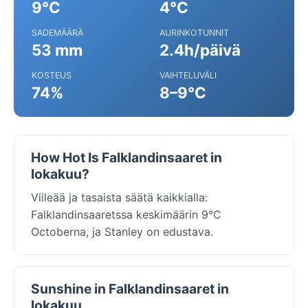
9°C
4°C
SADEMÄÄRÄ
AURINKOTUNNIT
53 mm
2.4h/päivä
KOSTEUS
VAIHTELUVÄLI
74%
8–9°C
How Hot Is Falklandinsaaret in
lokakuu?
Viileää ja tasaista säätä kaikkialla:
Falklandinsaaretssa keskimäärin 9°C
Octoberna, ja Stanley on edustava.
Sunshine in Falklandinsaaret in
lokakuu