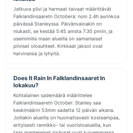
Jatkuva pilvi ja harmaat taivaat määrittävät
Falklandinsaaretn Octobera: noin 2.4h aurinkoa
päivässä Stanleyssa. Päivänvaloakin on
niukasti, se kestää 5:45 amsta 7:30 pmiin, ja
useimmilla maan alueilla on samanlaiset
pilviset olosuhteet. Kirkkaat jaksot ovat
harvinaisia ja lyhyitä.
Does It Rain In Falklandinsaaret In
lokakuu?
Kohtalainen sademäärä määrittelee
Falklandinsaaretn October: Stanley saa
keskimäärin 53mm sadetta 12 päivän aikana.
Joillakin alueilla on huomattavasti kosteampaa,
erityisesti rannikko- tai vuoristoalueilla, kun
taas mantereiset sisäosat ovat kuivemmassa