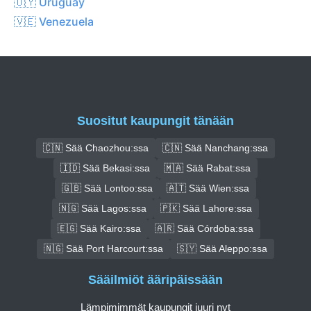
🇺🇾 Uruguay
🇻🇪 Venezuela
Suositut kaupungit tänään
🇨🇳 Sää Chaozhou:ssa
🇨🇳 Sää Nanchang:ssa
🇮🇩 Sää Bekasi:ssa
🇲🇦 Sää Rabat:ssa
🇬🇧 Sää Lontoo:ssa
🇦🇹 Sää Wien:ssa
🇳🇬 Sää Lagos:ssa
🇵🇰 Sää Lahore:ssa
🇪🇬 Sää Kairo:ssa
🇦🇷 Sää Córdoba:ssa
🇳🇬 Sää Port Harcourt:ssa
🇸🇾 Sää Aleppo:ssa
Sääilmiöt ääripäissään
Lämpimimmät kaupungit juuri nyt