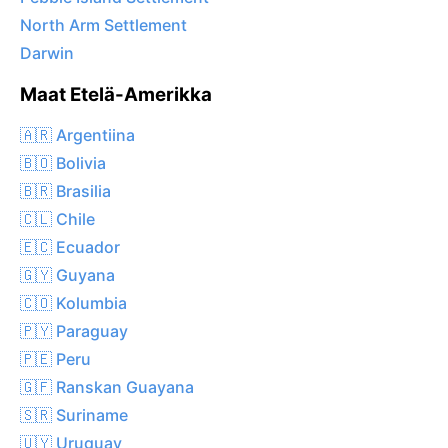
North Arm Settlement
Darwin
Maat Etelä-Amerikka
🇦🇷 Argentiina
🇧🇴 Bolivia
🇧🇷 Brasilia
🇨🇱 Chile
🇪🇨 Ecuador
🇬🇾 Guyana
🇨🇴 Kolumbia
🇵🇾 Paraguay
🇵🇪 Peru
🇬🇫 Ranskan Guayana
🇸🇷 Suriname
🇺🇾 Uruguay