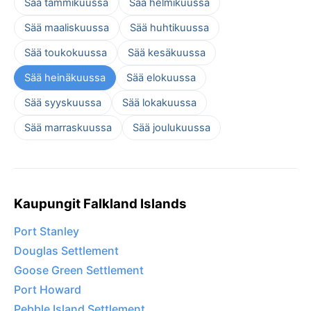
Sää tammikuussa
Sää helmikuussa
Sää maaliskuussa
Sää huhtikuussa
Sää toukokuussa
Sää kesäkuussa
Sää heinäkuussa
Sää elokuussa
Sää syyskuussa
Sää lokakuussa
Sää marraskuussa
Sää joulukuussa
Kaupungit Falkland Islands
Port Stanley
Douglas Settlement
Goose Green Settlement
Port Howard
Pebble Island Settlement