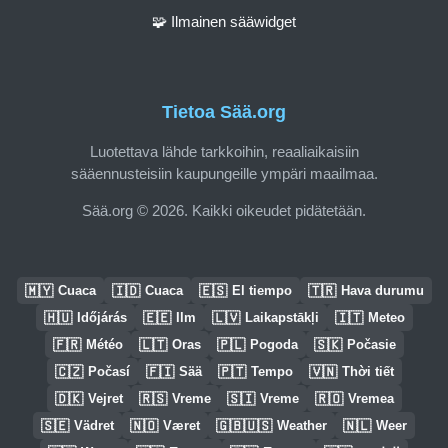
🧩 Ilmainen sääwidget
Tietoa Sää.org
Luotettava lähde tarkkoihin, reaaliaikaisiin
sääennusteisiin kaupungeille ympäri maailmaa.
Sää.org © 2026. Kaikki oikeudet pidätetään.
🇲🇾
🇮🇩
🇪🇸
🇹🇷
Cuaca
Cuaca
El tiempo
Hava durumu
🇭🇺
🇪🇪
🇱🇻
🇮🇹
Időjárás
Ilm
Laikapstākļi
Meteo
🇫🇷
🇱🇹
🇵🇱
🇸🇰
Météo
Oras
Pogoda
Počasie
🇨🇿
🇫🇮
🇵🇹
🇻🇳
Počasí
Sää
Tempo
Thời tiết
🇩🇰
🇷🇸
🇸🇮
🇷🇴
Vejret
Vreme
Vreme
Vremea
🇸🇪
🇳🇴
🇬🇧🇺🇸
🇳🇱
Vädret
Været
Weather
Weer