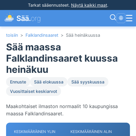
Tarkat sääennusteet
.
Näytä kaikki maat
.
☰
Sää.
org
🌐
toisiin
>
Falklandinsaaret
>
Sää heinäkuussa
Sää maassa
Falklandinsaaret kuussa
heinäkuu
Ennuste
Sää elokuussa
Sää syyskuussa
Vuosittaiset keskiarvot
Maakohtaiset ilmaston normaalit 10 kaupungissa
maassa Falklandinsaaret.
KESKIMÄÄRÄINEN YLIN
KESKIMÄÄRÄINEN ALIN