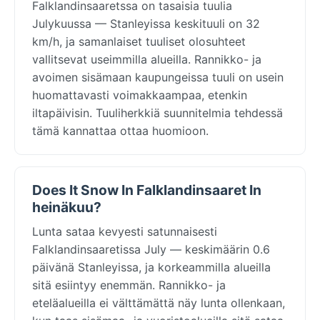
Falklandinsaaretssa on tasaisia tuulia
Julykuussa — Stanleyissa keskituuli on 32
km/h, ja samanlaiset tuuliset olosuhteet
vallitsevat useimmilla alueilla. Rannikko- ja
avoimen sisämaan kaupungeissa tuuli on usein
huomattavasti voimakkaampaa, etenkin
iltapäivisin. Tuuliherkkiä suunnitelmia tehdessä
tämä kannattaa ottaa huomioon.
Does It Snow In Falklandinsaaret In
heinäkuu?
Lunta sataa kevyesti satunnaisesti
Falklandinsaaretissa July — keskimäärin 0.6
päivänä Stanleyissa, ja korkeammilla alueilla
sitä esiintyy enemmän. Rannikko- ja
eteläalueilla ei välttämättä näy lunta ollenkaan,