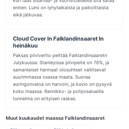
kun taas sisämaa- ja vuoristoalueilla sitä sataa
eniten. Lumi on lyhytaikaista ja paikoittaista
eikä jatkuvaa.
Cloud Cover In Falklandinsaaret In
heinäkuu
Paksas pilviverho peittää Falklandinsaaretn
Julykuussa: Stanleyissa pilvipeite on 78%, ja
samanlaiset harmaat olosuhteet vallitsevat
suurimmassa osassa maata. Suoraa
auringonvaloa on harvoin, ja kuvio on pysyvä
koko maassa. Rannikko- ja pohjoisalueilla
tunnelma on erityisen raskas.
Muut kuukaudet maassa Falklandinsaaret