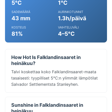
5°C
1°C
SADEMÄÄRÄ
AURINKOTUNNIT
43 mm
1.3h/päivä
KOSTEUS
VAIHTELUVÄLI
81%
4–5°C
How Hot Is Falklandinsaaret in
heinäkuu?
Talvi koskettaa koko Falklandinsaaret-maata
tasaisesti: tyypilliset 5°C:n ylimmät lämpötilat
Salvador Settlementsta Stanleyhen.
Sunshine in Falklandinsaaret in
heinäkuu