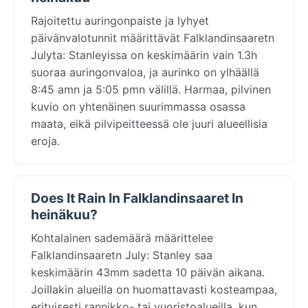
Rajoitettu auringonpaiste ja lyhyet
päivänvalotunnit määrittävät Falklandinsaaretn
Julyta: Stanleyissa on keskimäärin vain 1.3h
suoraa auringonvaloa, ja aurinko on ylhäällä
8:45 amn ja 5:05 pmn välillä. Harmaa, pilvinen
kuvio on yhtenäinen suurimmassa osassa
maata, eikä pilvipeitteessä ole juuri alueellisia
eroja.
Does It Rain In Falklandinsaaret In
heinäkuu?
Kohtalainen sademäärä määrittelee
Falklandinsaaretn July: Stanley saa
keskimäärin 43mm sadetta 10 päivän aikana.
Joillakin alueilla on huomattavasti kosteampaa,
erityisesti rannikko- tai vuoristoalueilla, kun