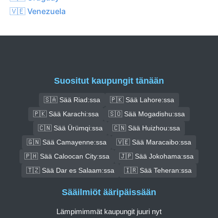
🇻🇪 Venezuela
Suositut kaupungit tänään
🇸🇦 Sää Riad:ssa
🇵🇰 Sää Lahore:ssa
🇵🇰 Sää Karachi:ssa
🇸🇴 Sää Mogadishu:ssa
🇨🇳 Sää Ürümqi:ssa
🇨🇳 Sää Huizhou:ssa
🇬🇳 Sää Camayenne:ssa
🇻🇪 Sää Maracaibo:ssa
🇵🇭 Sää Caloocan City:ssa
🇯🇵 Sää Jokohama:ssa
🇹🇿 Sää Dar es Salaam:ssa
🇮🇷 Sää Teheran:ssa
Sääilmiöt ääripäissään
Lämpimimmät kaupungit juuri nyt