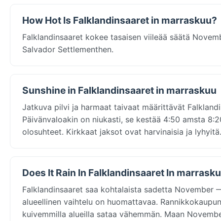
How Hot Is Falklandinsaaret in marraskuu?
Falklandinsaaret kokee tasaisen viileää säätä Novem
Salvador Settlementhen.
Sunshine in Falklandinsaaret in marraskuu
Jatkuva pilvi ja harmaat taivaat määrittävät Falklan
Päivänvaloakin on niukasti, se kestää 4:50 amsta 8:20
olosuhteet. Kirkkaat jaksot ovat harvinaisia ja lyhyitä
Does It Rain In Falklandinsaaret In marrask
Falklandinsaaret saa kohtalaista sadetta November —
alueellinen vaihtelu on huomattavaa. Rannikkokaupu
kuivemmilla alueilla sataa vähemmän. Maan November s