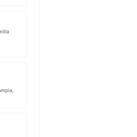
illa
ampia,