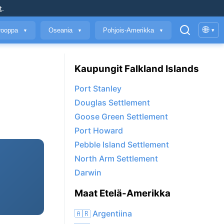
t
.
🌐
rooppa
Oseania
Pohjois-Amerikka
▾
▼
▼
▼
Kaupungit Falkland Islands
Port Stanley
Douglas Settlement
Goose Green Settlement
Port Howard
Pebble Island Settlement
North Arm Settlement
Darwin
Maat Etelä-Amerikka
🇦🇷 Argentiina