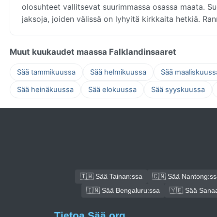
olosuhteet vallitsevat suurimmassa osassa maata. Su
jaksoja, joiden välissä on lyhyitä kirkkaita hetkiä. R
Muut kuukaudet maassa Falklandinsaaret
Sää tammikuussa
Sää helmikuussa
Sää maaliskuuss
Sää heinäkuussa
Sää elokuussa
Sää syyskuussa
🇹🇼 Sää Tainan:ssa
🇨🇳 Sää Nantong:ss
🇮🇳 Sää Bengaluru:ssa
🇾🇪 Sää Sana
Tietoa Sää.org