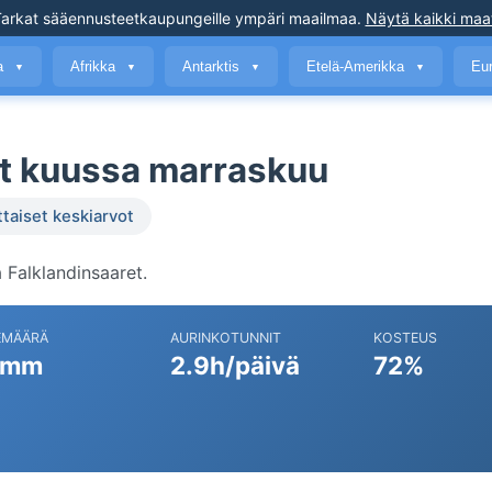
arkat sääennusteet
kaupungeille ympäri maailmaa
.
Näytä kaikki maa
a
Afrikka
Antarktis
Etelä-Amerikka
Eu
▼
▼
▼
▼
et kuussa marraskuu
ttaiset keskiarvot
Falklandinsaaret.
EMÄÄRÄ
AURINKOTUNNIT
KOSTEUS
 mm
2.9h/päivä
72%