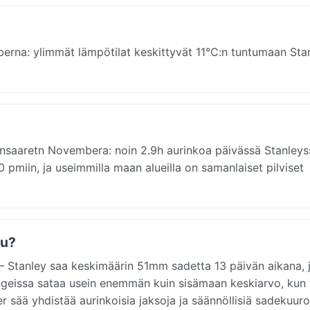
berna: ylimmät lämpötilat keskittyvät 11°C:n tuntumaan Sta
dinsaaretn Novembera: noin 2.9h aurinkoa päivässä Stanleys
 pmiin, ja useimmilla maan alueilla on samanlaiset pilviset
.
uu?
 Stanley saa keskimäärin 51mm sadetta 13 päivän aikana, 
ngeissa sataa usein enemmän kuin sisämaan keskiarvo, kun 
ää yhdistää aurinkoisia jaksoja ja säännöllisiä sadekuuro