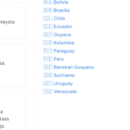
🇧🇴 Bolivia
🇧🇷 Brasilia
🇨🇱 Chile
nleysta
🇪🇨 Ecuador
🇬🇾 Guyana
🇨🇴 Kolumbia
🇵🇾 Paraguay
🇵🇪 Peru
sa.
🇬🇫 Ranskan Guayana
🇸🇷 Suriname
🇺🇾 Uruguay
🇻🇪 Venezuela
ja
taas
ja.