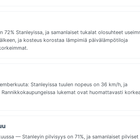
72% Stanleyissa, ja samanlaiset tukalat olosuhteet useimm
n jälkeen, ja kosteus korostaa lämpimiä päivälämpötiloja
korkeimmat.
emberkuuta: Stanleyissa tuulen nopeus on 36 km/h, ja
. Rannikkokaupungeissa lukemat ovat huomattavasti korke
uu
uussa — Stanleyin pilvisyys on 71%, ja samanlaiset pilviset