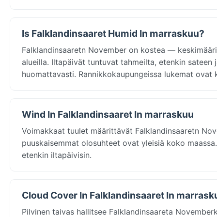
Is Falklandinsaaret Humid In marraskuu?
Falklandinsaaretn November on kostea — keskimäärin 
alueilla. Iltapäivät tuntuvat tahmeilta, etenkin satee
huomattavasti. Rannikkokaupungeissa lukemat ovat 
Wind In Falklandinsaaret In marraskuu
Voimakkaat tuulet määrittävät Falklandinsaaretn Nov
puuskaisemmat olosuhteet ovat yleisiä koko maassa
etenkin iltapäivisin.
Cloud Cover In Falklandinsaaret In marrask
Pilvinen taivas hallitsee Falklandinsaareta Novemberk