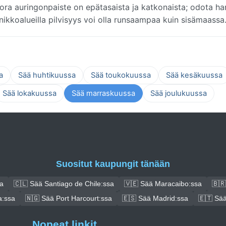
ora auringonpaiste on epätasaista ja katkonaista; odota ha
annikkoalueilla pilvisyys voi olla runsaampaa kuin sisämaassa
a
Sää huhtikuussa
Sää toukokuussa
Sää kesäkuussa
Sää lokakuussa
Sää marraskuussa
Sää joulukuussa
Suositut kaupungit tänään
a
🇨🇱 Sää Santiago de Chile:ssa
🇻🇪 Sää Maracaibo:ssa
🇧🇷
a:ssa
🇳🇬 Sää Port Harcourt:ssa
🇪🇸 Sää Madrid:ssa
🇪🇹 Sää
Nopeat linkit