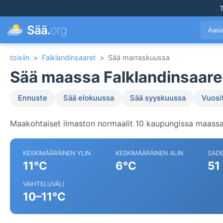
T
Sää.
org
Aasi
toisiin
>
Falklandinsaaret
>
Sää marraskuussa
Sää maassa Falklandinsaar
Ennuste
Sää elokuussa
Sää syyskuussa
Vuosi
Maakohtaiset ilmaston normaalit 10 kaupungissa maassa 
KESKIMÄÄRÄINEN YLIN
KESKIMÄÄRÄINEN ALIN
SAD
11°C
6°C
51
VAIHTELUVÄLI
10–11°C