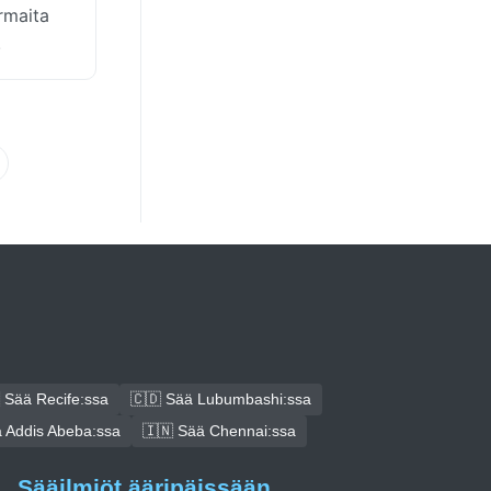
rmaita
.
 Sää Recife:ssa
🇨🇩 Sää Lubumbashi:ssa
 Addis Abeba:ssa
🇮🇳 Sää Chennai:ssa
Sääilmiöt ääripäissään