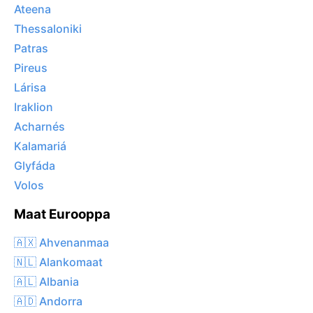
Ateena
Thessaloniki
Patras
Pireus
Lárisa
Iraklion
Acharnés
Kalamariá
Glyfáda
Volos
Maat Eurooppa
🇦🇽 Ahvenanmaa
🇳🇱 Alankomaat
🇦🇱 Albania
🇦🇩 Andorra