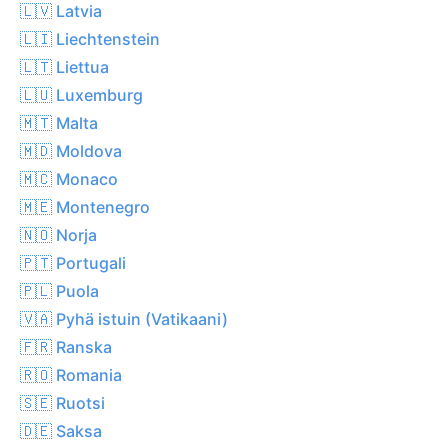
🇱🇻 Latvia
🇱🇮 Liechtenstein
🇱🇹 Liettua
🇱🇺 Luxemburg
🇲🇹 Malta
🇲🇩 Moldova
🇲🇨 Monaco
🇲🇪 Montenegro
🇳🇴 Norja
🇵🇹 Portugali
🇵🇱 Puola
🇻🇦 Pyhä istuin (Vatikaani)
🇫🇷 Ranska
🇷🇴 Romania
🇸🇪 Ruotsi
🇩🇪 Saksa