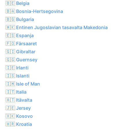
🇧🇪 Belgia
🇧🇦 Bosnia-Hertsegovina
🇧🇬 Bulgaria
🇲🇰 Entinen Jugoslavian tasavalta Makedonia
🇪🇸 Espanja
🇫🇴 Färsaaret
🇬🇮 Gibraltar
🇬🇬 Guernsey
🇮🇪 Irlanti
🇮🇸 Islanti
🇮🇲 Isle of Man
🇮🇹 Italia
🇦🇹 Itävalta
🇯🇪 Jersey
🇽🇰 Kosovo
🇭🇷 Kroatia