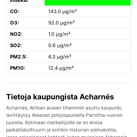
CO:
143.0 µg/m³
O3:
92.0 µg/m³
NO2:
1.0 µg/m³
SO2:
0.6 µg/m³
PM2.5:
6.3 µg/m³
PM10:
12.4 µg/m³
Tietoja kaupungista Acharnés
Acharnés, Attikan alueen tiheimmin asuttu kaupunki,
levittäytyy Ateenan pohjoispuolella Parnitha-vuoren
juurella. Kotimaan matkailijoille se on eloisa
paikalliskulttuurin ja antiikin historian solmukohta,