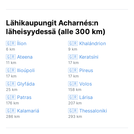
Lähikaupungit Acharnés:n
läheisyydessä (alle 300 km)
🇬🇷 Ílion
🇬🇷 Khalándrion
6 km
9 km
🇬🇷 Ateena
🇬🇷 Keratsíni
11 km
17 km
🇬🇷 Ilioúpoli
🇬🇷 Pireus
17 km
17 km
🇬🇷 Glyfáda
🇬🇷 Volos
25 km
158 km
🇬🇷 Patras
🇬🇷 Lárisa
176 km
207 km
🇬🇷 Kalamariá
🇬🇷 Thessaloniki
286 km
293 km