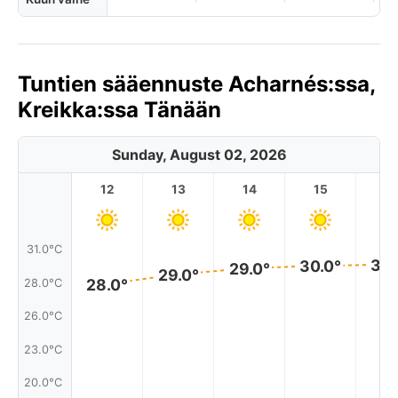
Tuntien sääennuste Acharnés:ssa,
Kreikka:ssa Tänään
Sunday, August 02, 2026
12
13
14
15
1
31.0°C
30.
30.0°
29.0°
29.0°
28.0°
28.0°C
26.0°C
23.0°C
20.0°C