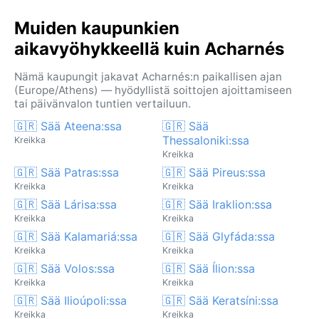
Muiden kaupunkien
aikavyöhykkeellä kuin Acharnés
Nämä kaupungit jakavat Acharnés:n paikallisen ajan
(Europe/Athens) — hyödyllistä soittojen ajoittamiseen
tai päivänvalon tuntien vertailuun.
🇬🇷 Sää Ateena:ssa
🇬🇷 Sää
Thessaloniki:ssa
Kreikka
Kreikka
🇬🇷 Sää Patras:ssa
🇬🇷 Sää Pireus:ssa
Kreikka
Kreikka
🇬🇷 Sää Lárisa:ssa
🇬🇷 Sää Iraklion:ssa
Kreikka
Kreikka
🇬🇷 Sää Kalamariá:ssa
🇬🇷 Sää Glyfáda:ssa
Kreikka
Kreikka
🇬🇷 Sää Volos:ssa
🇬🇷 Sää Ílion:ssa
Kreikka
Kreikka
🇬🇷 Sää Ilioúpoli:ssa
🇬🇷 Sää Keratsíni:ssa
Kreikka
Kreikka