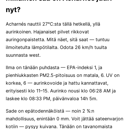
nyt?
Acharnés nauttii 27°C:sta tällä hetkellä, yllä
aurinkoinen. Hajanaiset pilvet rikkovat
auringonpaistetta. Mitä näet, sitä saat — tuntuu
ilmoitetulta lämpötilalta. Odota 26 km/h tuulta
suunnasta west.
Ilma on tänään puhdasta — EPA-indeksi 1, ja
pienhiukkasten PM2.5-pitoisuus on matala, 6. UV on
korkea, 6 — aurinkovoide ja hattu kannattavat,
erityisesti klo 11–15. Aurinko nousi klo 06:28 AM ja
laskee klo 08:33 PM, päivänvaloa 14h 5m.
Sade on epätodennäköistä — noin 2 %:n
mahdollisuus, enintään 0 mm. Voit jättää sateenvarjon
kotiin — pysyy kuivana. Tänään on tavanomaista