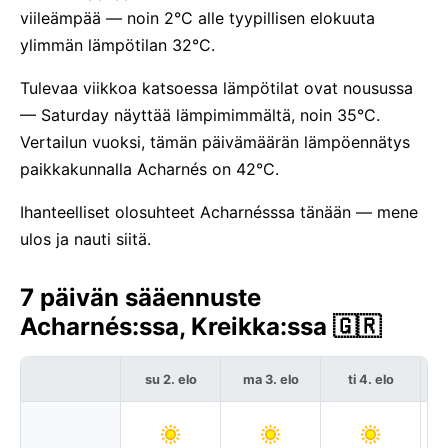
viileämpää — noin 2°C alle tyypillisen elokuuta
ylimmän lämpötilan 32°C.
Tulevaa viikkoa katsoessa lämpötilat ovat nousussa
— Saturday näyttää lämpimimmältä, noin 35°C.
Vertailun vuoksi, tämän päivämäärän lämpöennätys
paikkakunnalla Acharnés on 42°C.
Ihanteelliset olosuhteet Acharnésssa tänään — mene
ulos ja nauti siitä.
7 päivän sääennuste
Acharnés:ssa, Kreikka:ssa 🇬🇷
su 2. elo
ma 3. elo
ti 4. elo