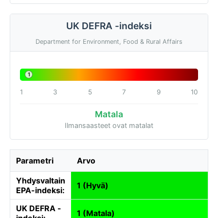
UK DEFRA -indeksi
Department for Environment, Food & Rural Affairs
1
1
3
5
7
9
10
Matala
Ilmansaasteet ovat matalat
Parametri
Arvo
Yhdysvaltain
1 (Hyvä)
EPA-indeksi:
UK DEFRA -
1 (Matala)
indeksi: