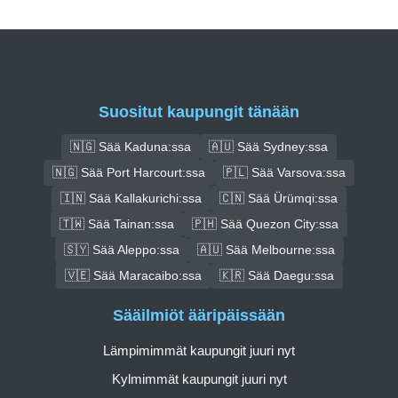
Suositut kaupungit tänään
🇳🇬 Sää Kaduna:ssa
🇦🇺 Sää Sydney:ssa
🇳🇬 Sää Port Harcourt:ssa
🇵🇱 Sää Varsova:ssa
🇮🇳 Sää Kallakurichi:ssa
🇨🇳 Sää Ürümqi:ssa
🇹🇼 Sää Tainan:ssa
🇵🇭 Sää Quezon City:ssa
🇸🇾 Sää Aleppo:ssa
🇦🇺 Sää Melbourne:ssa
🇻🇪 Sää Maracaibo:ssa
🇰🇷 Sää Daegu:ssa
Sääilmiöt ääripäissään
Lämpimimmät kaupungit juuri nyt
Kylmimmät kaupungit juuri nyt