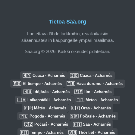
Tietoa Sää.org
Luotettava lähde tarkkoihin, reaaliaikaisiin
sääennusteisiin kaupungeille ympäri maailmaa.
Sää.org © 2026. Kaikki oikeudet pidätetään.
🇲🇾
🇮🇩
Cuaca · Acharnés
Cuaca · Acharnés
🇪🇸
🇹🇷
El tiempo · Acharnés
Hava durumu · Acharnés
🇭🇺
🇪🇪
Időjárás · Acharnés
Ilm · Acharnés
🇱🇻
🇮🇹
Laikapstākļi · Acharnés
Meteo · Acharnés
🇫🇷
🇱🇹
Météo · Acharnés
Oras · Acharnés
🇵🇱
🇸🇰
Pogoda · Acharnés
Počasie · Acharnés
🇨🇿
🇫🇮
Počasí · Acharnés
Sää · Acharnés
🇵🇹
🇻🇳
Tempo · Acharnés
Thời tiết · Acharnés