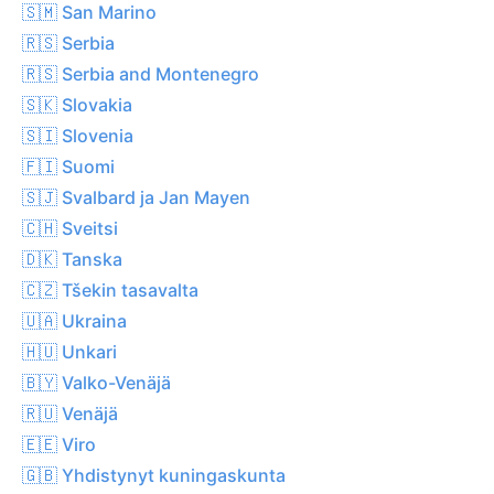
🇸🇲 San Marino
🇷🇸 Serbia
🇷🇸 Serbia and Montenegro
🇸🇰 Slovakia
🇸🇮 Slovenia
🇫🇮 Suomi
🇸🇯 Svalbard ja Jan Mayen
🇨🇭 Sveitsi
🇩🇰 Tanska
🇨🇿 Tšekin tasavalta
🇺🇦 Ukraina
🇭🇺 Unkari
🇧🇾 Valko-Venäjä
🇷🇺 Venäjä
🇪🇪 Viro
🇬🇧 Yhdistynyt kuningaskunta