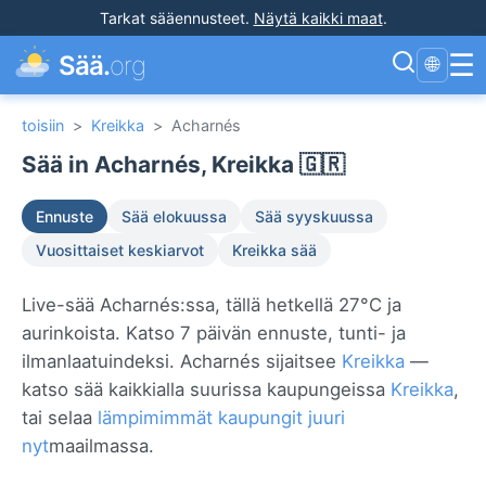
Tarkat sääennusteet
.
Näytä kaikki maat
.
☰
Sää.
org
🌐
toisiin
>
Kreikka
>
Acharnés
Sää in Acharnés, Kreikka 🇬🇷
Ennuste
Sää elokuussa
Sää syyskuussa
Vuosittaiset keskiarvot
Kreikka sää
Live-sää Acharnés:ssa, tällä hetkellä 27°C ja
aurinkoista. Katso 7 päivän ennuste, tunti- ja
ilmanlaatuindeksi. Acharnés sijaitsee
Kreikka
—
katso sää kaikkialla suurissa kaupungeissa
Kreikka
,
tai selaa
lämpimimmät kaupungit juuri
nyt
maailmassa.