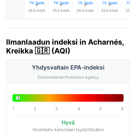
1% Sade
1% Sade
1% Sade
1% Sade
1% S
↑
↑
↑
↑
25.0 km/h
25.0 km/h
24.0 km/h
22.0 km/h
21.0 
Ilmanlaadun indeksi in Acharnés,
Kreikka 🇬🇷 (AQI)
Yhdysvaltain EPA-indeksi
Environmental Protection Agency
1
1
2
3
4
5
6
Hyvä
Ilmanlaatu katsotaan tyydyttäväksi