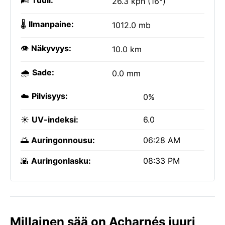
🌬️
Tuuli:
26.3 kph (16°)
🌡️
Ilmanpaine:
1012.0 mb
👁️
Näkyvyys:
10.0 km
🌧️
Sade:
0.0 mm
☁️
Pilvisyys:
0%
☀️
UV-indeksi:
6.0
🌅
Auringonnousu:
06:28 AM
🌇
Auringonlasku:
08:33 PM
Millainen sää on Acharnés juuri