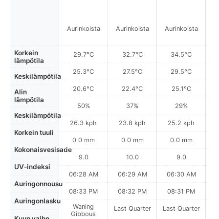
Aurinkoista
Aurinkoista
Aurinkoista
A
Korkein
29.7°C
32.7°C
34.5°C
lämpötila
25.3°C
27.5°C
29.5°C
Keskilämpötila
20.6°C
22.4°C
25.1°C
Alin
lämpötila
50%
37%
29%
Keskilämpötila
26.3 kph
23.8 kph
25.2 kph
Korkein tuuli
0.0 mm
0.0 mm
0.0 mm
Kokonaisvesisade
9.0
10.0
9.0
UV-indeksi
06:28 AM
06:29 AM
06:30 AM
Auringonnousu
08:33 PM
08:32 PM
08:31 PM
Auringonlasku
Waning
Last Quarter
Last Quarter
La
Gibbous
Kuun vaihe