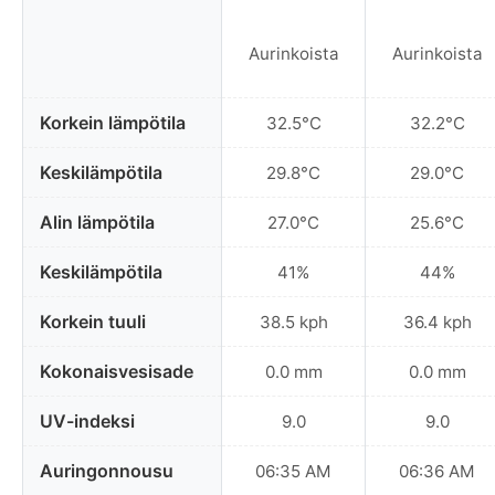
Aurinkoista
Aurinkoista
Korkein lämpötila
32.5°C
32.2°C
Keskilämpötila
29.8°C
29.0°C
Alin lämpötila
27.0°C
25.6°C
Keskilämpötila
41%
44%
Korkein tuuli
38.5 kph
36.4 kph
Kokonaisvesisade
0.0 mm
0.0 mm
UV-indeksi
9.0
9.0
Auringonnousu
06:35 AM
06:36 AM