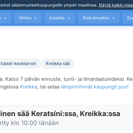
arkat sääennusteet
kaupungeille ympäri maailmaa
.
Näytä kaikki maa
a
Afrikka
Antarktis
Etelä-Amerikka
Eu
▼
▼
▼
▼
ttaiset keskiarvot
Kreikka sää
ta. Katso 7 päivän ennuste, tunti- ja ilmanlaatuindeksi. Ke
pungeissa
Kreikka
, tai selaa
lämpimimmät kaupungit juuri
inen sää Keratsíni:ssa, Kreikka:ssa
etty klo 10:00 tänään