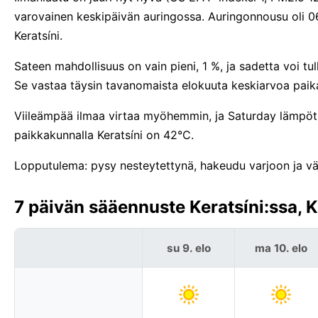
varovainen keskipäivän auringossa. Auringonnousu oli 
Keratsíni.
Sateen mahdollisuus on vain pieni, 1 %, ja sadetta voi tu
Se vastaa täysin tavanomaista elokuuta keskiarvoa paika
Viileämpää ilmaa virtaa myöhemmin, ja Saturday lämpöti
paikkakunnalla Keratsíni on 42°C.
Lopputulema: pysy nesteytettynä, hakeudu varjoon ja väl
7 päivän sääennuste Keratsíni:ssa, K
su 9. elo
ma 10. elo