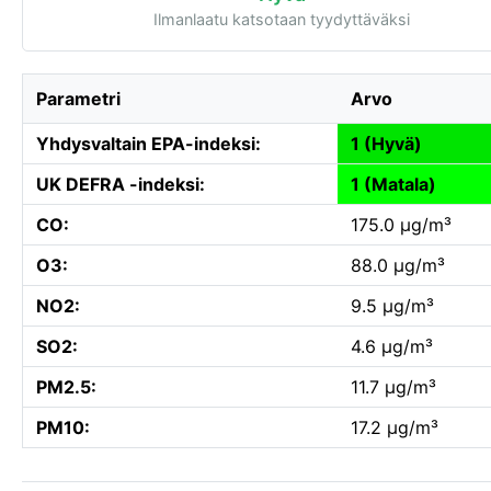
Ilmanlaatu katsotaan tyydyttäväksi
Parametri
Arvo
Yhdysvaltain EPA-indeksi:
1 (Hyvä)
UK DEFRA -indeksi:
1 (Matala)
CO:
175.0 µg/m³
O3:
88.0 µg/m³
NO2:
9.5 µg/m³
SO2:
4.6 µg/m³
PM2.5:
11.7 µg/m³
PM10:
17.2 µg/m³