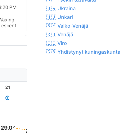
8:20 PM
08:19 PM
🇺🇦 Ukraina
🇭🇺 Unkari
Waxing
Waxing
🇧🇾 Valko-Venäjä
rescent
Crescent
🇷🇺 Venäjä
🇪🇪 Viro
🇬🇧 Yhdistynyt kuningaskunta
21
22
23
1
2
29.0°
29.0°
28.0°
28.0°
28.0°
27.0°