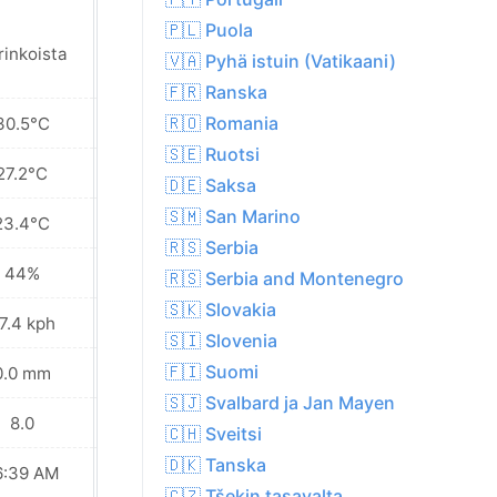
🇵🇱 Puola
rinkoista
Aurinkoista
🇻🇦 Pyhä istuin (Vatikaani)
🇫🇷 Ranska
🇷🇴 Romania
30.5°C
28.5°C
🇸🇪 Ruotsi
27.2°C
25.7°C
🇩🇪 Saksa
🇸🇲 San Marino
23.4°C
23.1°C
🇷🇸 Serbia
44%
40%
🇷🇸 Serbia and Montenegro
🇸🇰 Slovakia
7.4 kph
38.5 kph
🇸🇮 Slovenia
🇫🇮 Suomi
0.0 mm
0.0 mm
🇸🇯 Svalbard ja Jan Mayen
8.0
7.0
🇨🇭 Sveitsi
🇩🇰 Tanska
6:39 AM
06:40 AM
🇨🇿 Tšekin tasavalta