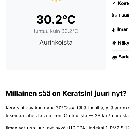
💧
Kost
30.2°C
🌬️
Tuuli
🌡️
Ilman
tuntuu kuin 30.2°C
Aurinkoista
👁️
Näky
🌧️
Sade
Millainen sää on Keratsíni juuri nyt?
Keratsíni käy kuumana 30°C:ssa tällä tunnilla, yllä aurin
lukemaa lähes täsmälleen. On tuulista — 29 km/h puusk
Ilmanlaatu on juuri nyt hyvä (US EPA -indeksi 1, PM2.5 1