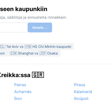
iseen kaupunkiin
ja, säätiloja ja ennusteita rinnakkain.
Vertaile →
🇱 Tel Aviv vs 🇻🇳 Hồ Chí Minhin kaupunki
bon
🇨🇳 Shanghai vs 🇯🇵 Osaka
reikka:ssa 🇬🇷
Patras
Pireus
Acharnés
Kalamariá
Ílion
Ilioúpoli