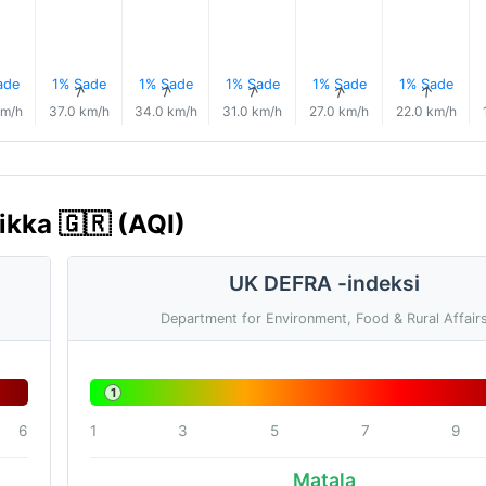
ade
1% Sade
1% Sade
1% Sade
1% Sade
1% Sade
↑
↑
↑
↑
↑
↑
km/h
37.0 km/h
34.0 km/h
31.0 km/h
27.0 km/h
22.0 km/h
ikka 🇬🇷 (AQI)
UK DEFRA -indeksi
Department for Environment, Food & Rural Affair
1
6
1
3
5
7
9
Matala