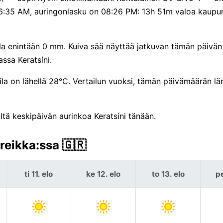
06:35 AM, auringonlasku on 08:26 PM: 13h 51m valoa kaupu
lla enintään 0 mm. Kuiva sää näyttää jatkuvan tämän päivän 
ssa Keratsíni.
la on lähellä 28°C. Vertailun vuoksi, tämän päivämäärän 
tä keskipäivän aurinkoa Keratsíni tänään.
reikka:ssa 🇬🇷
ti 11. elo
ke 12. elo
to 13. elo
pe