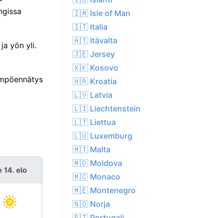
ngissa
🇮🇲 Isle of Man
🇮🇹 Italia
🇦🇹 Itävalta
ja yön yli.
🇯🇪 Jersey
🇽🇰 Kosovo
lämpöennätys
🇭🇷 Kroatia
🇱🇻 Latvia
🇱🇮 Liechtenstein
🇱🇹 Liettua
🇱🇺 Luxemburg
🇲🇹 Malta
🇲🇩 Moldova
 14. elo
la 15. elo
🇲🇨 Monaco
🇲🇪 Montenegro
🇳🇴 Norja
🇵🇹 Portugali