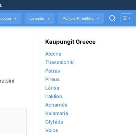
t
.
🌐
rooppa
Oseania
Pohjois-Amerikka
▾
▼
▼
▼
Kaupungit Greece
Ateena
Thessaloniki
Patras
Pireus
ratsíni
Lárisa
Iraklion
Acharnés
Kalamariá
Glyfáda
Volos