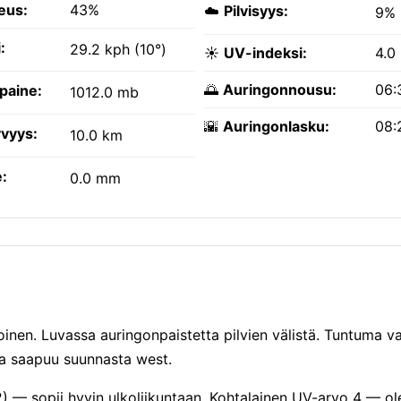
eus:
43%
☁️
Pilvisyys:
9%
:
29.2 kph (10°)
☀️
UV-indeksi:
4.0
🌅
Auringonnousu:
06:
paine:
1012.0 mb
🌇
Auringonlasku:
08:
vyys:
10.0 km
:
0.0 mm
koinen. Luvassa auringonpaistetta pilvien välistä. Tuntuma v
ia saapuu suunnasta west.
2) — sopii hyvin ulkoliikuntaan. Kohtalainen UV-arvo 4 — ol