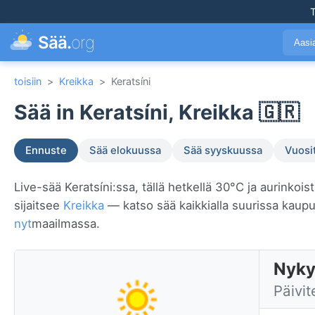
T
Sää.
org
Aasi
toisiin
>
Kreikka
>
Keratsíni
Sää in Keratsíni, Kreikka 🇬🇷
Ennuste
Sää elokuussa
Sää syyskuussa
Vuosi
Live-sää Keratsíni:ssa, tällä hetkellä 30°C ja aurinkois
sijaitsee
Kreikka
— katso sää kaikkialla suurissa kau
nyt
maailmassa.
Nyky
Päivit