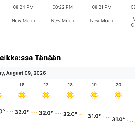
08:24 PM
08:22 PM
08:21 PM
0
New Moon
New Moon
New Moon
C
reikka:ssa Tänään
y, August 09, 2026
5
16
17
18
19
20
0°
32.0°
32.0°
32.0°
31.0°
31.0°