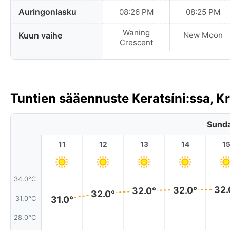
Auringonlasku
08:26 PM
08:25 PM
Waning
Kuun vaihe
New Moon
Crescent
Tuntien sääennuste Keratsíni:ssa, K
Sunda
11
12
13
14
1
34.0°C
32.
32.0°
32.0°
32.0°
31.0°
31.0°C
28.0°C