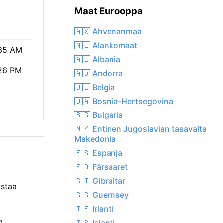
Maat Eurooppa
🇦🇽 Ahvenanmaa
🇳🇱 Alankomaat
35 AM
🇦🇱 Albania
26 PM
🇦🇩 Andorra
🇧🇪 Belgia
🇧🇦 Bosnia-Hertsegovina
🇧🇬 Bulgaria
🇲🇰 Entinen Jugoslavian tasavalta
Makedonia
🇪🇸 Espanja
🇫🇴 Färsaaret
🇬🇮 Gibraltar
astaa
🇬🇬 Guernsey
🇮🇪 Irlanti
e
🇮🇸 Islanti