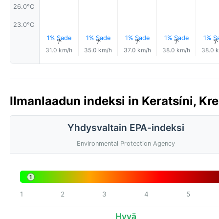
26.0°C
23.0°C
1% Sade
1% Sade
1% Sade
1% Sade
1% S
↑
↑
↑
↑
31.0 km/h
35.0 km/h
37.0 km/h
38.0 km/h
38.0 
Ilmanlaadun indeksi in Keratsíni, Kre
Yhdysvaltain EPA-indeksi
Environmental Protection Agency
1
1
2
3
4
5
Hyvä