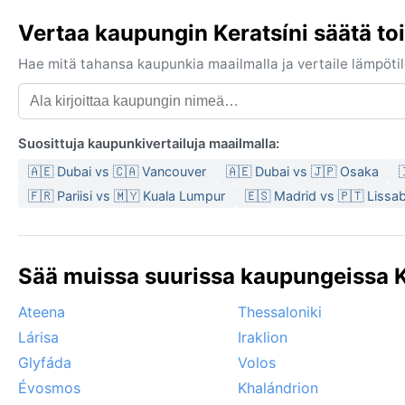
Vertaa kaupungin Keratsíni säätä to
Hae mitä tahansa kaupunkia maailmalla ja vertaile lämpötilo
Suosittuja kaupunkivertailuja maailmalla:
🇦🇪 Dubai vs 🇨🇦 Vancouver
🇦🇪 Dubai vs 🇯🇵 Osaka

🇫🇷 Pariisi vs 🇲🇾 Kuala Lumpur
🇪🇸 Madrid vs 🇵🇹 Lissa
Sää muissa suurissa kaupungeissa K
Ateena
Thessaloniki
Lárisa
Iraklion
Glyfáda
Volos
Évosmos
Khalándrion