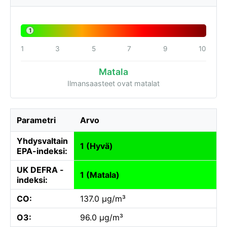
1
1
3
5
7
9
10
Matala
Ilmansaasteet ovat matalat
Parametri
Arvo
Yhdysvaltain
1 (Hyvä)
EPA-indeksi:
UK DEFRA -
1 (Matala)
indeksi:
CO:
137.0 µg/m³
O3:
96.0 µg/m³