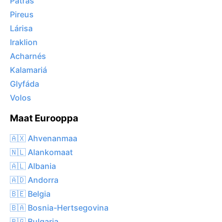
Patras
Pireus
Lárisa
Iraklion
Acharnés
Kalamariá
Glyfáda
Volos
Maat Eurooppa
🇦🇽 Ahvenanmaa
🇳🇱 Alankomaat
🇦🇱 Albania
🇦🇩 Andorra
🇧🇪 Belgia
🇧🇦 Bosnia-Hertsegovina
🇧🇬 Bulgaria