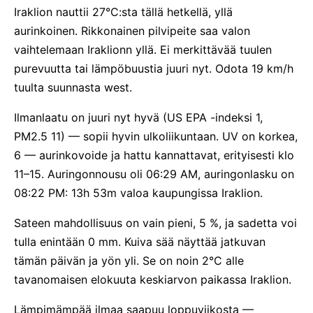
Iraklion nauttii 27°C:sta tällä hetkellä, yllä
aurinkoinen. Rikkonainen pilvipeite saa valon
vaihtelemaan Iraklionn yllä. Ei merkittävää tuulen
purevuutta tai lämpöbuustia juuri nyt. Odota 19 km/h
tuulta suunnasta west.
Ilmanlaatu on juuri nyt hyvä (US EPA -indeksi 1,
PM2.5 11) — sopii hyvin ulkoliikuntaan. UV on korkea,
6 — aurinkovoide ja hattu kannattavat, erityisesti klo
11–15. Auringonnousu oli 06:29 AM, auringonlasku on
08:22 PM: 13h 53m valoa kaupungissa Iraklion.
Sateen mahdollisuus on vain pieni, 5 %, ja sadetta voi
tulla enintään 0 mm. Kuiva sää näyttää jatkuvan
tämän päivän ja yön yli. Se on noin 2°C alle
tavanomaisen elokuuta keskiarvon paikassa Iraklion.
Lämpimämpää ilmaa saapuu loppuviikosta —