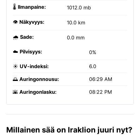
🌡️
Ilmanpaine:
1012.0 mb
👁️
Näkyvyys:
10.0 km
🌧️
Sade:
0.0 mm
☁️
Pilvisyys:
0%
☀️
UV-indeksi:
6.0
🌅
Auringonnousu:
06:29 AM
🌇
Auringonlasku:
08:22 PM
Millainen sää on Iraklion juuri nyt?