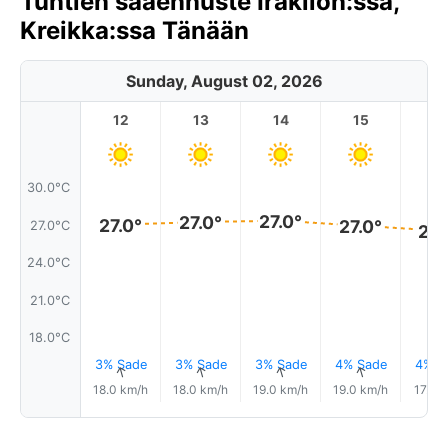
Tuntien sääennuste Iraklion:ssa,
Kreikka:ssa Tänään
Sunday, August 02, 2026
12
13
14
15
1
30.0°C
27.0°
27.0°
27.0°
27.0°
27.0°C
26.
24.0°C
21.0°C
18.0°C
3% Sade
3% Sade
3% Sade
4% Sade
4% S
↑
↑
↑
↑
18.0 km/h
18.0 km/h
19.0 km/h
19.0 km/h
17.0 