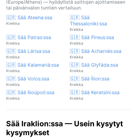
(Europe/Athens) — hyödyllistä soittojen ajoittamiseen
tai päivänvalon tuntien vertailuun.
🇬🇷 Sää Ateena:ssa
🇬🇷 Sää
Thessaloniki:ssa
Kreikka
Kreikka
🇬🇷 Sää Patras:ssa
🇬🇷 Sää Pireus:ssa
Kreikka
Kreikka
🇬🇷 Sää Lárisa:ssa
🇬🇷 Sää Acharnés:ssa
Kreikka
Kreikka
🇬🇷 Sää Kalamariá:ssa
🇬🇷 Sää Glyfáda:ssa
Kreikka
Kreikka
🇬🇷 Sää Volos:ssa
🇬🇷 Sää Ílion:ssa
Kreikka
Kreikka
🇬🇷 Sää Ilioúpoli:ssa
🇬🇷 Sää Keratsíni:ssa
Kreikka
Kreikka
Sää Iraklion:ssa — Usein kysytyt
kysymykset