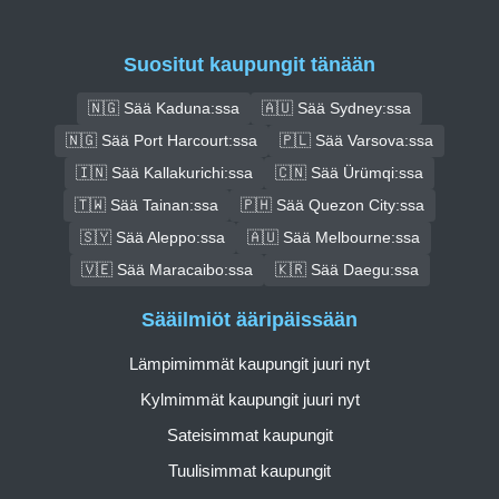
Suositut kaupungit tänään
🇳🇬 Sää Kaduna:ssa
🇦🇺 Sää Sydney:ssa
🇳🇬 Sää Port Harcourt:ssa
🇵🇱 Sää Varsova:ssa
🇮🇳 Sää Kallakurichi:ssa
🇨🇳 Sää Ürümqi:ssa
🇹🇼 Sää Tainan:ssa
🇵🇭 Sää Quezon City:ssa
🇸🇾 Sää Aleppo:ssa
🇦🇺 Sää Melbourne:ssa
🇻🇪 Sää Maracaibo:ssa
🇰🇷 Sää Daegu:ssa
Sääilmiöt ääripäissään
Lämpimimmät kaupungit juuri nyt
Kylmimmät kaupungit juuri nyt
Sateisimmat kaupungit
Tuulisimmat kaupungit