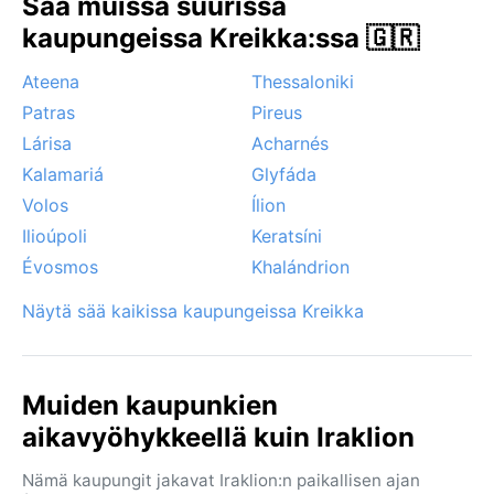
Sää muissa suurissa
aaltoja, mutta hurrikaanit eivät vaivaa aluetta.
kaupungeissa Kreikka:ssa 🇬🇷
Kreetan vuoristo voi tuoda paikallisia sumuja talvisin,
mutta pääosin Irákleion tarjoaa aurinkoa suurimman
Ateena
Thessaloniki
osan vuodesta.
Patras
Pireus
Lárisa
Acharnés
Kalamariá
Glyfáda
Volos
Ílion
Ilioúpoli
Keratsíni
Évosmos
Khalándrion
Näytä sää kaikissa kaupungeissa Kreikka
Muiden kaupunkien
aikavyöhykkeellä kuin Iraklion
Nämä kaupungit jakavat Iraklion:n paikallisen ajan