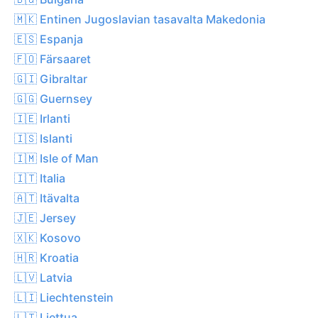
🇲🇰 Entinen Jugoslavian tasavalta Makedonia
🇪🇸 Espanja
🇫🇴 Färsaaret
🇬🇮 Gibraltar
🇬🇬 Guernsey
🇮🇪 Irlanti
🇮🇸 Islanti
🇮🇲 Isle of Man
🇮🇹 Italia
🇦🇹 Itävalta
🇯🇪 Jersey
🇽🇰 Kosovo
🇭🇷 Kroatia
🇱🇻 Latvia
🇱🇮 Liechtenstein
🇱🇹 Liettua