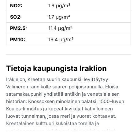
NO2:
1.6 µg/m³
SO2:
1.7 µg/m³
PM2.5:
11.4 µg/m³
PM10:
19.4 µg/m³
Tietoja kaupungista Iraklion
Irákleion, Kreetan suurin kaupunki, levittäytyy
Välimeren rannikolle saaren pohjoisrannalla. Eloisa
satamakaupunki yhdistää antiikin ja venetsialaisen
historian: Knossoksen minolainen palatsi, 1500-luvun
Koules-linnoitus ja kapeat kivikujat kahviloineen
luovat tunnelman, jossa meri ja vuoret kohtaavat.
Kreetalainen kulttuuri kukoistaa toreilla ja
rantatavernoissa, ja läheiset oliivilehdot ja rotkot