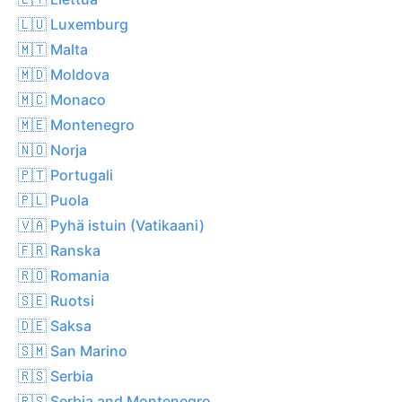
🇱🇺 Luxemburg
🇲🇹 Malta
🇲🇩 Moldova
🇲🇨 Monaco
🇲🇪 Montenegro
🇳🇴 Norja
🇵🇹 Portugali
🇵🇱 Puola
🇻🇦 Pyhä istuin (Vatikaani)
🇫🇷 Ranska
🇷🇴 Romania
🇸🇪 Ruotsi
🇩🇪 Saksa
🇸🇲 San Marino
🇷🇸 Serbia
🇷🇸 Serbia and Montenegro