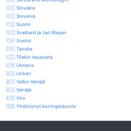
🇸🇰 Slovakia
🇸🇮 Slovenia
🇫🇮 Suomi
🇸🇯 Svalbard ja Jan Mayen
🇨🇭 Sveitsi
🇩🇰 Tanska
🇨🇿 Tšekin tasavalta
🇺🇦 Ukraina
🇭🇺 Unkari
🇧🇾 Valko-Venäjä
🇷🇺 Venäjä
🇪🇪 Viro
🇬🇧 Yhdistynyt kuningaskunta