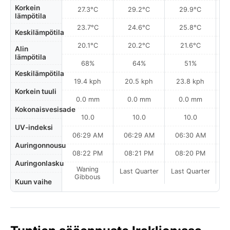
Korkein
27.3°C
29.2°C
29.9°C
lämpötila
23.7°C
24.6°C
25.8°C
Keskilämpötila
20.1°C
20.2°C
21.6°C
Alin
lämpötila
68%
64%
51%
Keskilämpötila
19.4 kph
20.5 kph
23.8 kph
Korkein tuuli
0.0 mm
0.0 mm
0.0 mm
Kokonaisvesisade
10.0
10.0
10.0
UV-indeksi
06:29 AM
06:29 AM
06:30 AM
Auringonnousu
08:22 PM
08:21 PM
08:20 PM
Auringonlasku
Waning
Last Quarter
Last Quarter
La
Gibbous
Kuun vaihe