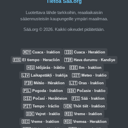
Tietoa Sää.org
Luotettava lähde tarkkoihin, reaaliaikaisiin
sääennusteisiin kaupungeille ympäri maailmaa.
Sää.org © 2026. Kaikki oikeudet pidätetään.
🇲🇾
🇮🇩
Cuaca · Iraklion
Cuaca · Heraklion
🇪🇸
🇹🇷
El tiempo · Heraclión
Hava durumu · Kandiye
🇭🇺
🇪🇪
Időjárás · Iráklio
Ilm · Iraklion
🇱🇻
🇮🇹
Laikapstākļi · Iraklija
Meteo · Iraklio
🇫🇷
🇱🇹
Météo · Héraklion
Oras · Iraklion
🇵🇱
🇸🇰
Pogoda · Iraklion
Počasie · Iraklio
🇨🇿
🇫🇮
Počasí · Herákleion
Sää · Iraklion
🇵🇹
🇻🇳
Tempo · Iráclio
Thời tiết · Iraklion
🇩🇰
🇷🇸
Vejret · Iraklio
Vreme · Iraklion
🇸🇮
🇷🇴
Vreme · Iraklion
Vremea · Heraklion