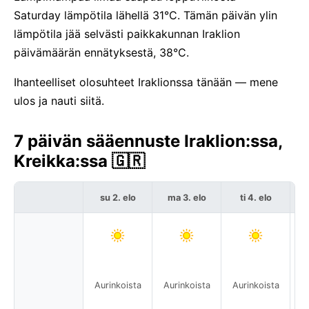
Saturday lämpötila lähellä 31°C. Tämän päivän ylin
lämpötila jää selvästi paikkakunnan Iraklion
päivämäärän ennätyksestä, 38°C.
Ihanteelliset olosuhteet Iraklionssa tänään — mene
ulos ja nauti siitä.
7 päivän sääennuste Iraklion:ssa,
Kreikka:ssa 🇬🇷
su 2. elo
ma 3. elo
ti 4. elo
Aurinkoista
Aurinkoista
Aurinkoista
A