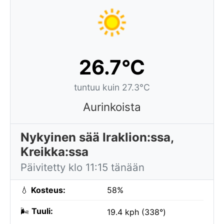
26.7°C
tuntuu kuin 27.3°C
Aurinkoista
Nykyinen sää Iraklion:ssa,
Kreikka:ssa
Päivitetty klo 11:15 tänään
💧
Kosteus:
58%
🌬️
Tuuli:
19.4 kph (338°)