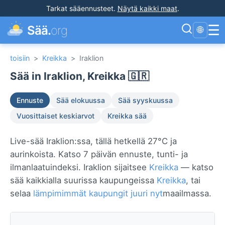
Tarkat sääennusteet
.
Näytä kaikki maat
.
☰
Sää.
org
🌐
toisiin
>
Kreikka
>
Iraklion
Sää in Iraklion, Kreikka 🇬🇷
Ennuste
Sää elokuussa
Sää syyskuussa
Vuosittaiset keskiarvot
Kreikka sää
Live-sää Iraklion:ssa, tällä hetkellä 27°C ja
aurinkoista. Katso 7 päivän ennuste, tunti- ja
ilmanlaatuindeksi. Iraklion sijaitsee
Kreikka
— katso
sää kaikkialla suurissa kaupungeissa
Kreikka
, tai
selaa
lämpimimmät kaupungit juuri nyt
maailmassa.