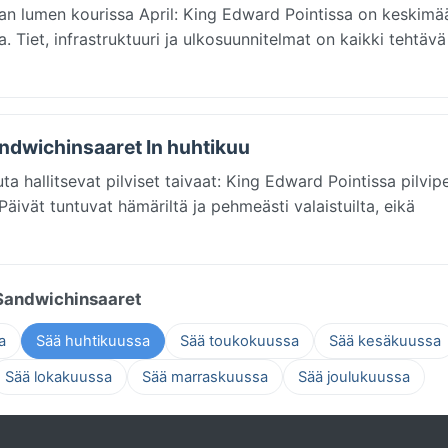
an lumen kourissa April: King Edward Pointissa on keskimää
. Tiet, infrastruktuuri ja ulkosuunnitelmat on kaikki tehtäv
andwichinsaaret In huhtikuu
a hallitsevat pilviset taivaat: King Edward Pointissa pilvip
ivät tuntuvat hämäriltä ja pehmeästi valaistuilta, eikä
 Sandwichinsaaret
a
Sää huhtikuussa
Sää toukokuussa
Sää kesäkuussa
Sää lokakuussa
Sää marraskuussa
Sää joulukuussa