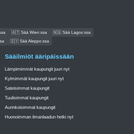
ssa
🇦🇹 Sää Wien:ssa
🇳🇬 Sää Lagos:ssa
ssa
🇸🇾 Sää Aleppo:ssa
Sääilmiöt ääripäissään
Lämpimimmät kaupungit juuri nyt
Kylmimmät kaupungit juuri nyt
Sateisimmat kaupungit
Tuulisimmat kaupungit
Aurinkoisimmat kaupungit
Huonoimman ilmanlaadun hetki nyt