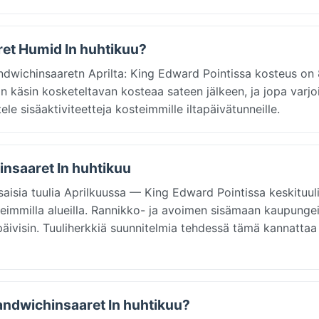
ret Humid In huhtikuu?
andwichinsaaretn Aprilta: King Edward Pointissa kosteus on 
n käsin kosketeltavan kosteaa sateen jälkeen, ja jopa varjo
ele sisäaktiviteetteja kosteimmille iltapäivätunneille.
insaaret In huhtikuu
saisia tuulia Aprilkuussa — King Edward Pointissa keskituul
useimmilla alueilla. Rannikko- ja avoimen sisämaan kaupungei
äivisin. Tuuliherkkiä suunnitelmia tehdessä tämä kannattaa
Sandwichinsaaret In huhtikuu?