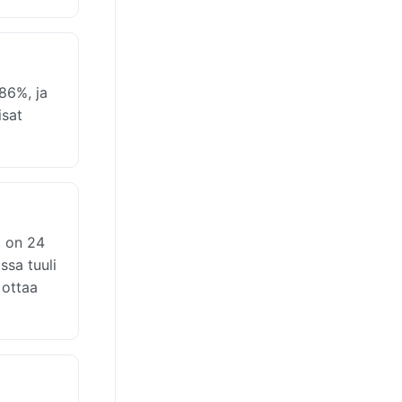
86%, ja
isat
i on 24
ssa tuuli
 ottaa