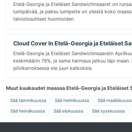
Etelä-Georgia ja Eteläiset Sandwichinsaaret on runsa
lumipäivää, ja paksu lumipeite on yleistä koko maassa
talviolosuhteet huomioiden.
Cloud Cover In Etelä-Georgia ja Eteläiset S
Etelä-Georgia ja Eteläiset Sandwichinsaaretn Aprilkuut
keskimäärin 79%, ja sama harmaus jatkuu läpi maan. Pä
pilvikerroksessa ole juuri katkoksia.
Muut kuukaudet maassa Etelä-Georgia ja Eteläiset
Sää tammikuussa
Sää helmikuussa
Sää maaliskuuss
Sää heinäkuussa
Sää elokuussa
Sää syyskuussa