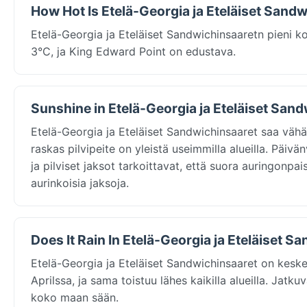
How Hot Is Etelä-Georgia ja Eteläiset Sandw
Etelä-Georgia ja Eteläiset Sandwichinsaaretn pieni ko
3°C, ja King Edward Point on edustava.
Sunshine in Etelä-Georgia ja Eteläiset Sand
Etelä-Georgia ja Eteläiset Sandwichinsaaret saa vähä
raskas pilvipeite on yleistä useimmilla alueilla. Päiv
ja pilviset jaksot tarkoittavat, että suora auringonpa
aurinkoisia jaksoja.
Does It Rain In Etelä-Georgia ja Eteläiset S
Etelä-Georgia ja Eteläiset Sandwichinsaaret on kes
Aprilssa, ja sama toistuu lähes kaikilla alueilla. Ja
koko maan sään.