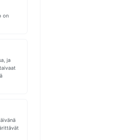
o on
a, ja
taivaat
iä
päivänä
ärittävät