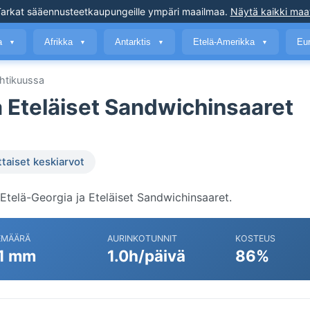
arkat sääennusteet
kaupungeille ympäri maailmaa
.
Näytä kaikki maa
a
Afrikka
Antarktis
Etelä-Amerikka
Eu
▼
▼
▼
▼
htikuussa
 Eteläiset Sandwichinsaaret
ttaiset keskiarvot
telä-Georgia ja Eteläiset Sandwichinsaaret.
EMÄÄRÄ
AURINKOTUNNIT
KOSTEUS
1 mm
1.0h/päivä
86%