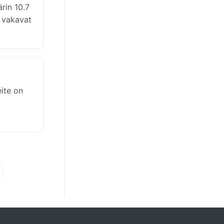
rin 10.7
ä vakavat
eite on