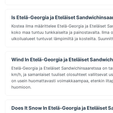
Is Etelä-Georgia ja Eteläiset Sandwichinsaa
Kostea ilma määrittelee Etelä-Georgia ja Eteläiset S
koko maa tuntuu tunkkaiselta ja painostavalta. Ilma o
ulkoilualueet tuntuvat lämpimiltä ja kosteilta. Suunnitt
Wind In Etelä-Georgia ja Eteläiset Sandwich
Etelä-Georgia ja Eteläiset Sandwichinsaaretssa on ta
km/h, ja samanlaiset tuuliset olosuhteet vallitsevat 
on usein huomattavasti voimakkaampaa, etenkin iltap
huomioon.
Does It Snow In Etelä-Georgia ja Eteläiset 