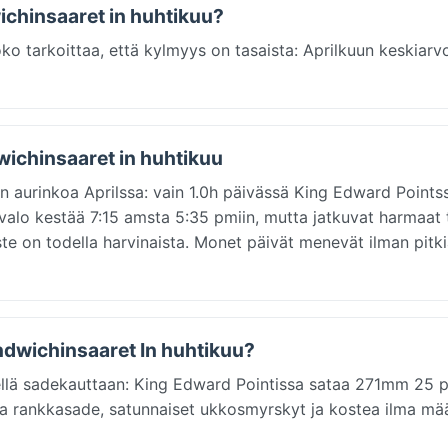
ichinsaaret in huhtikuu?
ko tarkoittaa, että kylmyys on tasaista: Aprilkuun keskiarv
wichinsaaret in huhtikuu
n aurinkoa Aprilssa: vain 1.0h päivässä King Edward Pointss
änvalo kestää 7:15 amsta 5:35 pmiin, mutta jatkuvat harmaat 
iste on todella harvinaista. Monet päivät menevät ilman pitk
andwichinsaaret In huhtikuu?
kellä sadekauttaan: King Edward Pointissa sataa 271mm 25 
tkuva rankkasade, satunnaiset ukkosmyrskyt ja kostea ilma mä