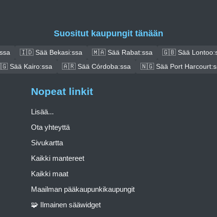
Suositut kaupungit tänään
ssa
🇮🇩 Sää Bekasi:ssa
🇲🇦 Sää Rabat:ssa
🇬🇧 Sää Lontoo:
🇬 Sää Kairo:ssa
🇦🇷 Sää Córdoba:ssa
🇳🇬 Sää Port Harcourt:
Nopeat linkit
Lisää...
Ota yhteyttä
Sivukartta
Kaikki mantereet
Kaikki maat
Maailman pääkaupunkikaupungit
🧩 Ilmainen sääwidget