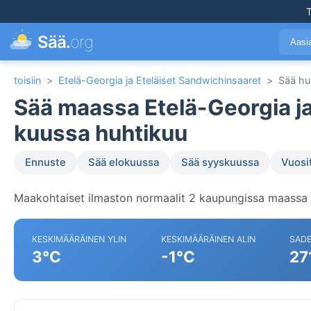
T
Sää.
org
Aasi
toisiin
>
Etelä-Georgia ja Eteläiset Sandwichinsaaret
>
Sää hu
Sää maassa Etelä-Georgia ja
kuussa huhtikuu
Ennuste
Sää elokuussa
Sää syyskuussa
Vuosi
Maakohtaiset ilmaston normaalit 2 kaupungissa maassa E
KESKIMÄÄRÄINEN YLIN
KESKIMÄÄRÄINEN ALIN
SAD
3°C
-1°C
27