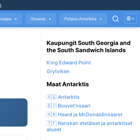
t
.
🌐
rooppa
Oseania
Pohjois-Amerikka
▾
▼
▼
▼
Kaupungit South Georgia and
the South Sandwich Islands
King Edward Point
Grytviken
Maat Antarktis
🇦🇶 Antarktis
🇧🇻 Bouvet’nsaari
🇭🇲 Heard ja McDonaldinsaaret
🇹🇫 Ranskan eteläiset ja antarktiset
alueet