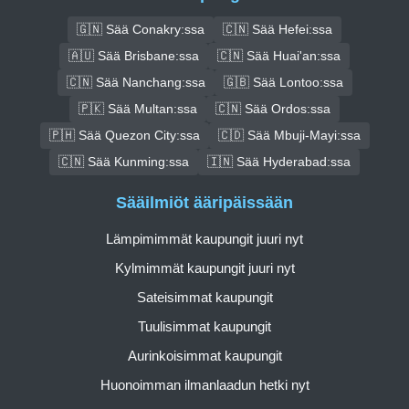
🇬🇳 Sää Conakry:ssa
🇨🇳 Sää Hefei:ssa
🇦🇺 Sää Brisbane:ssa
🇨🇳 Sää Huai'an:ssa
🇨🇳 Sää Nanchang:ssa
🇬🇧 Sää Lontoo:ssa
🇵🇰 Sää Multan:ssa
🇨🇳 Sää Ordos:ssa
🇵🇭 Sää Quezon City:ssa
🇨🇩 Sää Mbuji-Mayi:ssa
🇨🇳 Sää Kunming:ssa
🇮🇳 Sää Hyderabad:ssa
Sääilmiöt ääripäissään
Lämpimimmät kaupungit juuri nyt
Kylmimmät kaupungit juuri nyt
Sateisimmat kaupungit
Tuulisimmat kaupungit
Aurinkoisimmat kaupungit
Huonoimman ilmanlaadun hetki nyt