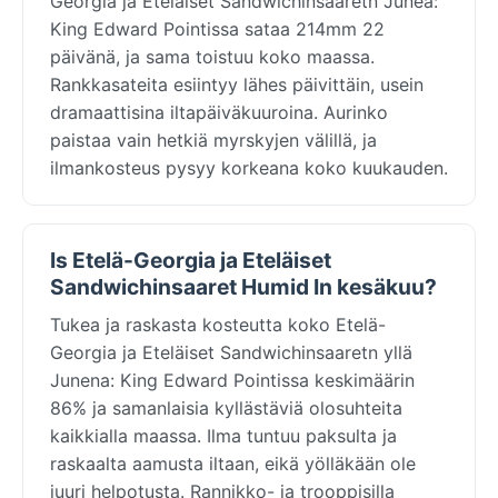
Georgia ja Eteläiset Sandwichinsaaretn Junea:
King Edward Pointissa sataa 214mm 22
päivänä, ja sama toistuu koko maassa.
Rankkasateita esiintyy lähes päivittäin, usein
dramaattisina iltapäiväkuuroina. Aurinko
paistaa vain hetkiä myrskyjen välillä, ja
ilmankosteus pysyy korkeana koko kuukauden.
Is Etelä-Georgia ja Eteläiset
Sandwichinsaaret Humid In kesäkuu?
Tukea ja raskasta kosteutta koko Etelä-
Georgia ja Eteläiset Sandwichinsaaretn yllä
Junena: King Edward Pointissa keskimäärin
86% ja samanlaisia kyllästäviä olosuhteita
kaikkialla maassa. Ilma tuntuu paksulta ja
raskaalta aamusta iltaan, eikä yölläkään ole
juuri helpotusta. Rannikko- ja trooppisilla