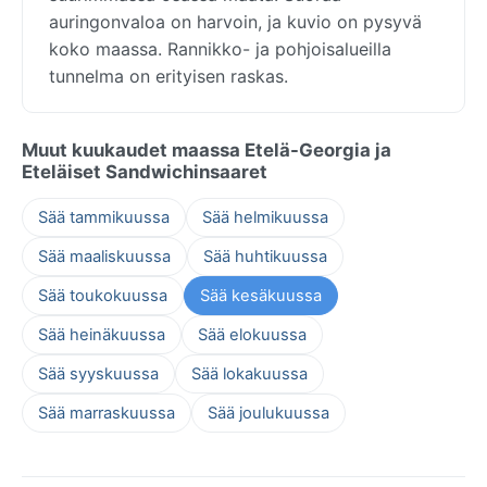
auringonvaloa on harvoin, ja kuvio on pysyvä
koko maassa. Rannikko- ja pohjoisalueilla
tunnelma on erityisen raskas.
Muut kuukaudet maassa Etelä-Georgia ja
Eteläiset Sandwichinsaaret
Sää tammikuussa
Sää helmikuussa
Sää maaliskuussa
Sää huhtikuussa
Sää toukokuussa
Sää kesäkuussa
Sää heinäkuussa
Sää elokuussa
Sää syyskuussa
Sää lokakuussa
Sää marraskuussa
Sää joulukuussa