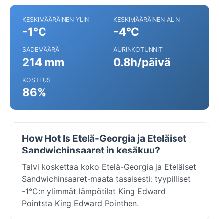
KESKIMÄÄRÄINEN YLIN
KESKIMÄÄRÄINEN ALIN
-1°C
-4°C
SADEMÄÄRÄ
AURINKOTUNNIT
214 mm
0.8h/päivä
KOSTEUS
86%
How Hot Is Etelä-Georgia ja Eteläiset
Sandwichinsaaret in kesäkuu?
Talvi koskettaa koko Etelä-Georgia ja Eteläiset
Sandwichinsaaret-maata tasaisesti: tyypilliset
-1°C:n ylimmät lämpötilat King Edward
Pointsta King Edward Pointhen.