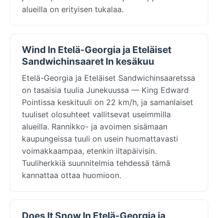
alueilla on erityisen tukalaa.
Wind In Etelä-Georgia ja Eteläiset
Sandwichinsaaret In kesäkuu
Etelä-Georgia ja Eteläiset Sandwichinsaaretssa
on tasaisia tuulia Junekuussa — King Edward
Pointissa keskituuli on 22 km/h, ja samanlaiset
tuuliset olosuhteet vallitsevat useimmilla
alueilla. Rannikko- ja avoimen sisämaan
kaupungeissa tuuli on usein huomattavasti
voimakkaampaa, etenkin iltapäivisin.
Tuuliherkkiä suunnitelmia tehdessä tämä
kannattaa ottaa huomioon.
Does It Snow In Etelä-Georgia ja