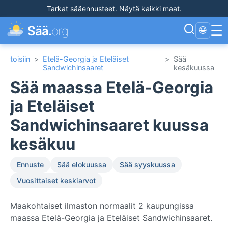
Tarkat sääennusteet
.
Näytä kaikki maat
.
☰
Sää.
org
🌐
toisiin
>
Etelä-Georgia ja Eteläiset
>
Sää
Sandwichinsaaret
kesäkuussa
Sää maassa Etelä-Georgia
ja Eteläiset
Sandwichinsaaret kuussa
kesäkuu
Ennuste
Sää elokuussa
Sää syyskuussa
Vuosittaiset keskiarvot
Maakohtaiset ilmaston normaalit 2 kaupungissa
maassa Etelä-Georgia ja Eteläiset Sandwichinsaaret.