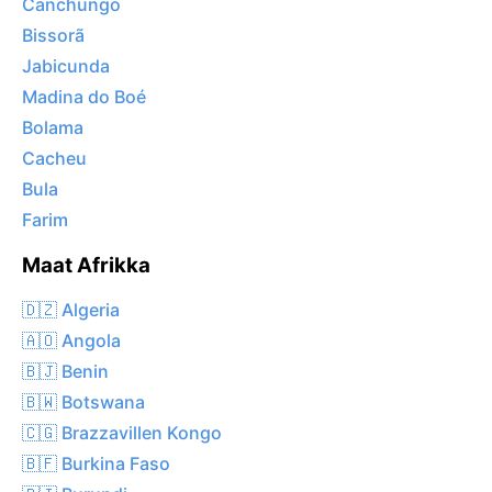
Canchungo
Bissorã
Jabicunda
Madina do Boé
Bolama
Cacheu
Bula
Farim
Maat Afrikka
🇩🇿 Algeria
🇦🇴 Angola
🇧🇯 Benin
🇧🇼 Botswana
🇨🇬 Brazzavillen Kongo
🇧🇫 Burkina Faso