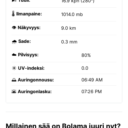
🌬️
Tuuli:
16.9 kph (280°)
🌡️
Ilmanpaine:
1014.0 mb
👁️
Näkyvyys:
9.0 km
🌧️
Sade:
0.3 mm
☁️
Pilvisyys:
80%
☀️
UV-indeksi:
0.0
🌅
Auringonnousu:
06:49 AM
🌇
Auringonlasku:
07:26 PM
Millainen sää on Bolama juuri nyt?