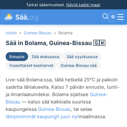
Tarkat sääennusteet
.
Näytä kaikki maat
.
☰
Sää.
org
🌐
toisiin
>
Guinea-Bissau
>
Bolama
Sää in Bolama, Guinea-Bissau 🇬🇼
Ennuste
Sää elokuussa
Sää syyskuussa
Vuosittaiset keskiarvot
Guinea-Bissau sää
Live-sää Bolama:ssa, tällä hetkellä 25°C ja paikoin
sadetta lähialueella. Katso 7 päivän ennuste, tunti-
ja ilmanlaatuindeksi. Bolama sijaitsee
Guinea-
Bissau
— katso sää kaikkialla suurissa
kaupungeissa
Guinea-Bissau
, tai selaa
lämpimimmät kaupungit juuri nyt
maailmassa.