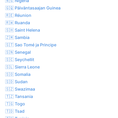
🇳🇬 Nigeria
🇬🇶 Päiväntasaajan Guinea
🇷🇪 Réunion
🇷🇼 Ruanda
🇸🇭 Saint Helena
🇿🇲 Sambia
🇸🇹 Sao Tomé ja Principe
🇸🇳 Senegal
🇸🇨 Seychellit
🇸🇱 Sierra Leone
🇸🇴 Somalia
🇸🇩 Sudan
🇸🇿 Swazimaa
🇹🇿 Tansania
🇹🇬 Togo
🇹🇩 Tsad