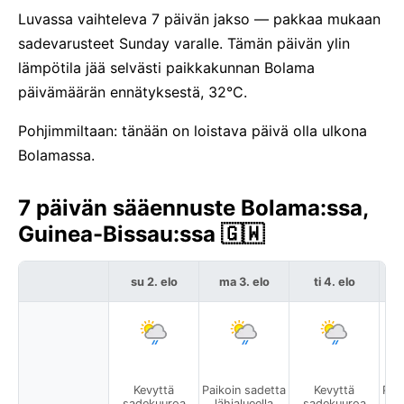
Luvassa vaihteleva 7 päivän jakso — pakkaa mukaan
sadevarusteet Sunday varalle. Tämän päivän ylin
lämpötila jää selvästi paikkakunnan Bolama
päivämäärän ennätyksestä, 32°C.
Pohjimmiltaan: tänään on loistava päivä olla ulkona
Bolamassa.
7 päivän sääennuste Bolama:ssa,
Guinea-Bissau:ssa 🇬🇼
su 2. elo
ma 3. elo
ti 4. elo
Kevyttä
Paikoin sadetta
Kevyttä
Pai
sadekuuroa
lähialueella
sadekuuroa
l