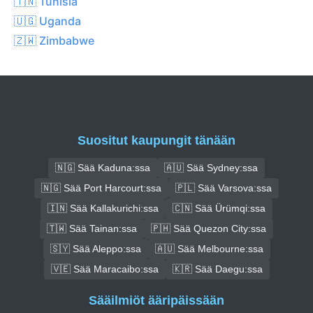
🇹🇳 Tunisia
🇺🇬 Uganda
🇿🇼 Zimbabwe
Suositut kaupungit tänään
🇳🇬 Sää Kaduna:ssa
🇦🇺 Sää Sydney:ssa
🇳🇬 Sää Port Harcourt:ssa
🇵🇱 Sää Varsova:ssa
🇮🇳 Sää Kallakurichi:ssa
🇨🇳 Sää Ürümqi:ssa
🇹🇼 Sää Tainan:ssa
🇵🇭 Sää Quezon City:ssa
🇸🇾 Sää Aleppo:ssa
🇦🇺 Sää Melbourne:ssa
🇻🇪 Sää Maracaibo:ssa
🇰🇷 Sää Daegu:ssa
Sääilmiöt ääripäissään