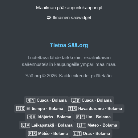
Maailman pääkaupunkikaupungit
🧩 Ilmainen sääwidget
Tietoa Sää.org
Luotettava lähde tarkkoihin, reaaliaikaisiin
sääennusteisiin kaupungeille ympäri maailmaa.
Sää.org © 2026. Kaikki oikeudet pidätetään.
🇲🇾
🇮🇩
Cuaca · Bolama
Cuaca · Bolama
🇪🇸
🇹🇷
El tiempo · Bolama
Hava durumu · Bolama
🇭🇺
🇪🇪
Időjárás · Bolama
Ilm · Bolama
🇱🇻
🇮🇹
Laikapstākļi · Bolama
Meteo · Bolama
🇫🇷
🇱🇹
Météo · Bolama
Oras · Bolama