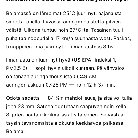
Bolamassä on lämpimät 25°C juuri nyt, hajanaista
sadetta lähellä. Luvassa auringonpaistetta pilvien
välistä. Ulkona tuntuu noin 27°C:lta. Tasainen tuuli
puhaltaa nopeudella 17 km/h suunnasta west. Raskas,
trooppinen ilma juuri nyt — ilmankosteus 89%.
Ilmanlaatu on juuri nyt hyvä (US EPA -indeksi 1,
PM2.5 6) — sopii hyvin ulkoliikuntaan. Päivänvaloa
on tänään auringonnoususta 06:49 AM
auringonlaskuun 07:26 PM — noin 12 h 37 min.
Odota sadetta — 84 %:n mahdollisuus, ja sitä voi tulla
jopa 23 mm. Sateen odotetaan saapuvan noin kello
8, joten hoida ulkoilma-asiat sitä ennen. Se vastaa
täysin tavanomaista elokuuta keskiarvoa paikassa
Bolama.