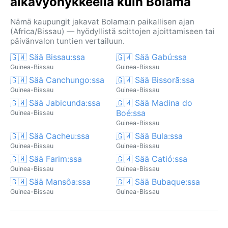
aikavyöhykkeellä kuin Bolama
Nämä kaupungit jakavat Bolama:n paikallisen ajan
(Africa/Bissau) — hyödyllistä soittojen ajoittamiseen tai
päivänvalon tuntien vertailuun.
🇬🇼 Sää Bissau:ssa
🇬🇼 Sää Gabú:ssa
Guinea-Bissau
Guinea-Bissau
🇬🇼 Sää Canchungo:ssa
🇬🇼 Sää Bissorã:ssa
Guinea-Bissau
Guinea-Bissau
🇬🇼 Sää Jabicunda:ssa
🇬🇼 Sää Madina do
Boé:ssa
Guinea-Bissau
Guinea-Bissau
🇬🇼 Sää Cacheu:ssa
🇬🇼 Sää Bula:ssa
Guinea-Bissau
Guinea-Bissau
🇬🇼 Sää Farim:ssa
🇬🇼 Sää Catió:ssa
Guinea-Bissau
Guinea-Bissau
🇬🇼 Sää Mansôa:ssa
🇬🇼 Sää Bubaque:ssa
Guinea-Bissau
Guinea-Bissau