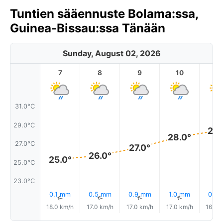
Tuntien sääennuste Bolama:ssa,
Guinea-Bissau:ssa Tänään
Sunday, August 02, 2026
7
8
9
10
11
31.0°C
29.0°C
28.
28.0°
27.0°C
27.0°
26.0°
25.0°
25.0°C
23.0°C
0.1 mm
0.5 mm
0.9 mm
1.0 mm
0.7 
↑
↑
↑
↑
18.0 km/h
17.0 km/h
17.0 km/h
17.0 km/h
16.0 