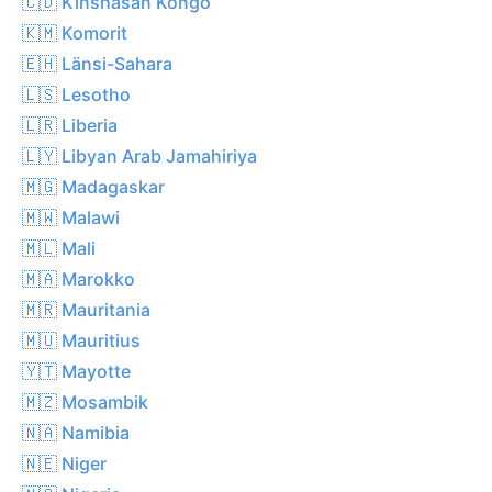
🇨🇩 Kinshasan Kongo
🇰🇲 Komorit
🇪🇭 Länsi-Sahara
🇱🇸 Lesotho
🇱🇷 Liberia
🇱🇾 Libyan Arab Jamahiriya
🇲🇬 Madagaskar
🇲🇼 Malawi
🇲🇱 Mali
🇲🇦 Marokko
🇲🇷 Mauritania
🇲🇺 Mauritius
🇾🇹 Mayotte
🇲🇿 Mosambik
🇳🇦 Namibia
🇳🇪 Niger