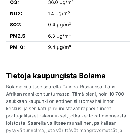
O3:
36.0 µg/m³
NO2:
1.4 µg/m³
SO2:
0.4 µg/m³
PM2.5:
6.3 µg/m³
PM10:
9.4 µg/m³
Tietoja kaupungista Bolama
Bolama sijaitsee saarella Guinea-Bissaussa, Länsi-
Afrikan rannikon tuntumassa. Tämä pieni, noin 10 700
asukkaan kaupunki on entinen siirtomaahallinnon
keskus, ja sen katuja reunustavat rappeutuneet
portugalilaiset rakennukset, jotka kertovat menneestä
loistosta. Saarella vallitsee rauhallinen, paikallaan
pysyvä tunnelma, jota värittävät mangrovemetsät ja