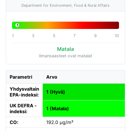
Department for Environment, Food & Rural Affairs
1
1
3
5
7
9
10
Matala
Ilmansaasteet ovat matalat
Parametri
Arvo
Yhdysvaltain
1 (Hyvä)
EPA-indeksi:
UK DEFRA -
1 (Matala)
indeksi:
CO:
192.0 µg/m³