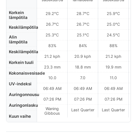
Korkein
29.2°C
28.7°C
25.9°C
lämpötila
26.7°C
26.7°C
25.0°C
Keskilämpötila
25.3°C
25.1°C
24.5°C
Alin
lämpötila
83%
84%
88%
Keskilämpötila
21.2 kph
20.9 kph
21.2 kph
Korkein tuuli
23.3 mm
18.8 mm
19.9 mm
Kokonaisvesisade
10.0
7.0
11.0
UV-indeksi
06:49 AM
06:49 AM
06:49 AM
0
Auringonnousu
07:26 PM
07:26 PM
07:26 PM
Auringonlasku
Waning
Last Quarter
Last Quarter
La
Gibbous
Kuun vaihe