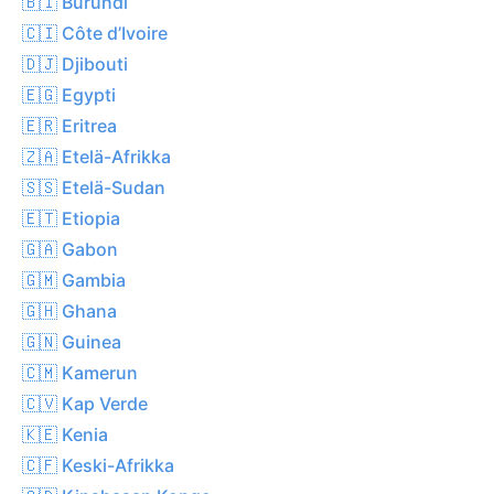
🇧🇮 Burundi
🇨🇮 Côte d’Ivoire
🇩🇯 Djibouti
🇪🇬 Egypti
🇪🇷 Eritrea
🇿🇦 Etelä-Afrikka
🇸🇸 Etelä-Sudan
🇪🇹 Etiopia
🇬🇦 Gabon
🇬🇲 Gambia
🇬🇭 Ghana
🇬🇳 Guinea
🇨🇲 Kamerun
🇨🇻 Kap Verde
🇰🇪 Kenia
🇨🇫 Keski-Afrikka