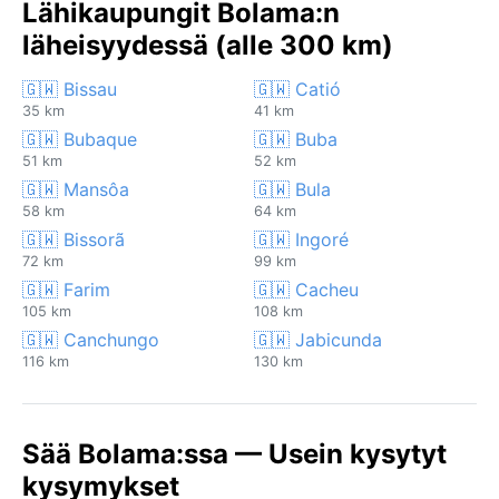
Lähikaupungit Bolama:n
läheisyydessä (alle 300 km)
🇬🇼 Bissau
🇬🇼 Catió
35 km
41 km
🇬🇼 Bubaque
🇬🇼 Buba
51 km
52 km
🇬🇼 Mansôa
🇬🇼 Bula
58 km
64 km
🇬🇼 Bissorã
🇬🇼 Ingoré
72 km
99 km
🇬🇼 Farim
🇬🇼 Cacheu
105 km
108 km
🇬🇼 Canchungo
🇬🇼 Jabicunda
116 km
130 km
Sää Bolama:ssa — Usein kysytyt
kysymykset