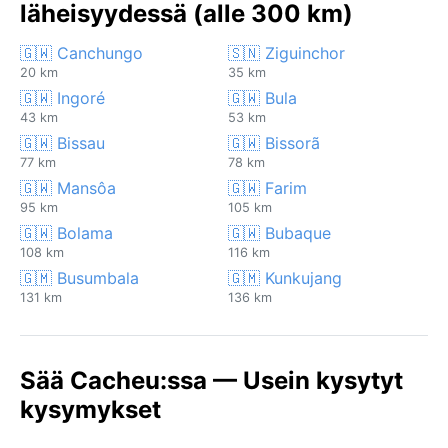
läheisyydessä (alle 300 km)
🇬🇼 Canchungo
🇸🇳 Ziguinchor
20 km
35 km
🇬🇼 Ingoré
🇬🇼 Bula
43 km
53 km
🇬🇼 Bissau
🇬🇼 Bissorã
77 km
78 km
🇬🇼 Mansôa
🇬🇼 Farim
95 km
105 km
🇬🇼 Bolama
🇬🇼 Bubaque
108 km
116 km
🇬🇲 Busumbala
🇬🇲 Kunkujang
131 km
136 km
Sää Cacheu:ssa — Usein kysytyt
kysymykset