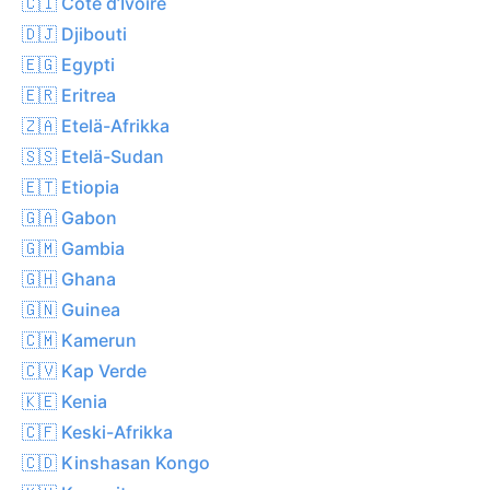
🇨🇮 Côte d’Ivoire
🇩🇯 Djibouti
🇪🇬 Egypti
🇪🇷 Eritrea
🇿🇦 Etelä-Afrikka
🇸🇸 Etelä-Sudan
🇪🇹 Etiopia
🇬🇦 Gabon
🇬🇲 Gambia
🇬🇭 Ghana
🇬🇳 Guinea
🇨🇲 Kamerun
🇨🇻 Kap Verde
🇰🇪 Kenia
🇨🇫 Keski-Afrikka
🇨🇩 Kinshasan Kongo