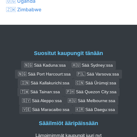
🇺🇬 Uganda
🇿🇼 Zimbabwe
Suositut kaupungit tänään
🇳🇬 Sää Kaduna:ssa
🇦🇺 Sää Sydney:ssa
🇳🇬 Sää Port Harcourt:ssa
🇵🇱 Sää Varsova:ssa
🇮🇳 Sää Kallakurichi:ssa
🇨🇳 Sää Ürümqi:ssa
🇹🇼 Sää Tainan:ssa
🇵🇭 Sää Quezon City:ssa
🇸🇾 Sää Aleppo:ssa
🇦🇺 Sää Melbourne:ssa
🇻🇪 Sää Maracaibo:ssa
🇰🇷 Sää Daegu:ssa
Sääilmiöt ääripäissään
Lämpimimmät kaupungit juuri nyt