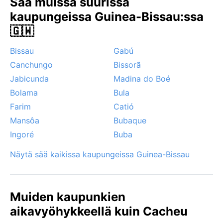
Sää muissa suurissa
heikentää näkyvyyttä ja aiheuttaa pölyisiä päiviä.
kaupungeissa Guinea-Bissau:ssa
Rankkasateiden aikana tulvat ovat mahdollisia, ja
kosteus nousee hyvin korkeaksi. Trooppiset myrskyt
🇬🇼
eivät ole yleisiä, mutta sadekauden alussa voi
Bissau
Gabú
esiintyä ukkosmyrskyjä. Cacheun ilmasto vaatii
sopeutumista, mutta kuiva kausi tarjoaa parhaat
Canchungo
Bissorã
olosuhteet tutustua kaupungin rikkaaseen historiaan
Jabicunda
Madina do Boé
ja luontoon.
Bolama
Bula
Farim
Catió
Mansôa
Bubaque
Ingoré
Buba
Näytä sää kaikissa kaupungeissa Guinea-Bissau
Muiden kaupunkien
aikavyöhykkeellä kuin Cacheu