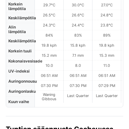
Korkein
29.7°C
30.0°C
27.0°C
lämpötila
26.5°C
26.6°C
24.8°C
Keskilämpötila
24.3°C
24.4°C
23.8°C
Alin
lämpötila
84%
83%
89%
Keskilämpötila
19.8 kph
15.8 kph
19.8 kph
Korkein tuuli
15.2 mm
7.1 mm
15.3 mm
Kokonaisvesisade
10.0
8.0
11.0
UV-indeksi
06:51 AM
06:51 AM
06:51 AM
Auringonnousu
07:30 PM
07:30 PM
07:29 PM
Auringonlasku
Waning
Last Quarter
Last Quarter
La
Gibbous
Kuun vaihe