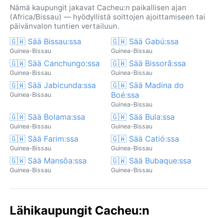
Nämä kaupungit jakavat Cacheu:n paikallisen ajan
(Africa/Bissau) — hyödyllistä soittojen ajoittamiseen tai
päivänvalon tuntien vertailuun.
🇬🇼 Sää Bissau:ssa
🇬🇼 Sää Gabú:ssa
Guinea-Bissau
Guinea-Bissau
🇬🇼 Sää Canchungo:ssa
🇬🇼 Sää Bissorã:ssa
Guinea-Bissau
Guinea-Bissau
🇬🇼 Sää Jabicunda:ssa
🇬🇼 Sää Madina do
Boé:ssa
Guinea-Bissau
Guinea-Bissau
🇬🇼 Sää Bolama:ssa
🇬🇼 Sää Bula:ssa
Guinea-Bissau
Guinea-Bissau
🇬🇼 Sää Farim:ssa
🇬🇼 Sää Catió:ssa
Guinea-Bissau
Guinea-Bissau
🇬🇼 Sää Mansôa:ssa
🇬🇼 Sää Bubaque:ssa
Guinea-Bissau
Guinea-Bissau
Lähikaupungit Cacheu:n