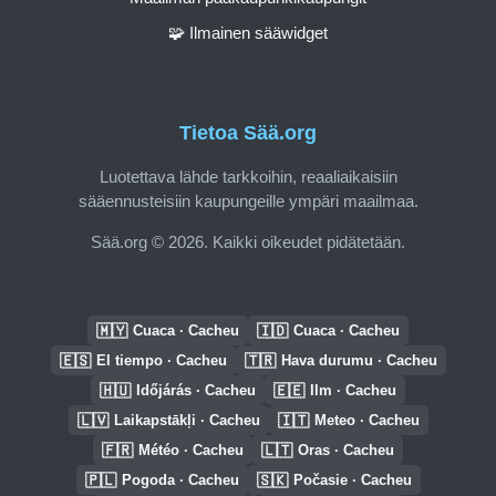
🧩 Ilmainen sääwidget
Tietoa Sää.org
Luotettava lähde tarkkoihin, reaaliaikaisiin
sääennusteisiin kaupungeille ympäri maailmaa.
Sää.org © 2026. Kaikki oikeudet pidätetään.
🇲🇾
🇮🇩
Cuaca · Cacheu
Cuaca · Cacheu
🇪🇸
🇹🇷
El tiempo · Cacheu
Hava durumu · Cacheu
🇭🇺
🇪🇪
Időjárás · Cacheu
Ilm · Cacheu
🇱🇻
🇮🇹
Laikapstākļi · Cacheu
Meteo · Cacheu
🇫🇷
🇱🇹
Météo · Cacheu
Oras · Cacheu
🇵🇱
🇸🇰
Pogoda · Cacheu
Počasie · Cacheu