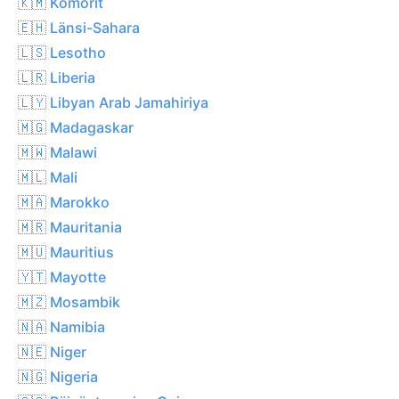
🇰🇲 Komorit
🇪🇭 Länsi-Sahara
🇱🇸 Lesotho
🇱🇷 Liberia
🇱🇾 Libyan Arab Jamahiriya
🇲🇬 Madagaskar
🇲🇼 Malawi
🇲🇱 Mali
🇲🇦 Marokko
🇲🇷 Mauritania
🇲🇺 Mauritius
🇾🇹 Mayotte
🇲🇿 Mosambik
🇳🇦 Namibia
🇳🇪 Niger
🇳🇬 Nigeria