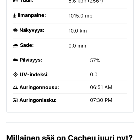
🌬️
Tuuli:
8.6 kph (256°)
🌡️
Ilmanpaine:
1015.0 mb
👁️
Näkyvyys:
10.0 km
🌧️
Sade:
0.0 mm
☁️
Pilvisyys:
57%
☀️
UV-indeksi:
0.0
🌅
Auringonnousu:
06:51 AM
🌇
Auringonlasku:
07:30 PM
Millainen sää on Cacheu juuri nyt?