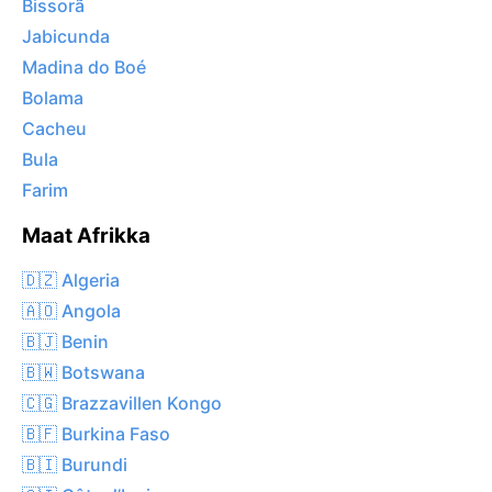
Bissorã
Jabicunda
Madina do Boé
Bolama
Cacheu
Bula
Farim
Maat Afrikka
🇩🇿 Algeria
🇦🇴 Angola
🇧🇯 Benin
🇧🇼 Botswana
🇨🇬 Brazzavillen Kongo
🇧🇫 Burkina Faso
🇧🇮 Burundi