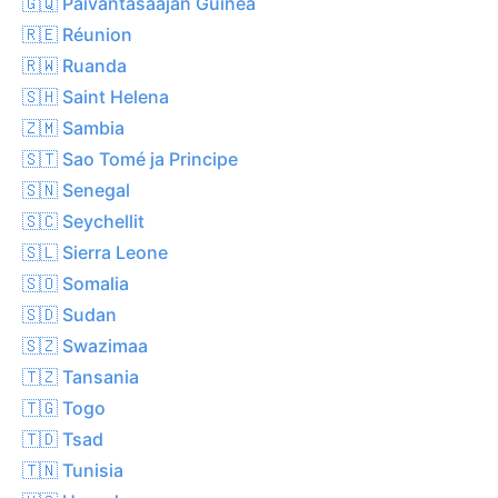
🇬🇶 Päiväntasaajan Guinea
🇷🇪 Réunion
🇷🇼 Ruanda
🇸🇭 Saint Helena
🇿🇲 Sambia
🇸🇹 Sao Tomé ja Principe
🇸🇳 Senegal
🇸🇨 Seychellit
🇸🇱 Sierra Leone
🇸🇴 Somalia
🇸🇩 Sudan
🇸🇿 Swazimaa
🇹🇿 Tansania
🇹🇬 Togo
🇹🇩 Tsad
🇹🇳 Tunisia