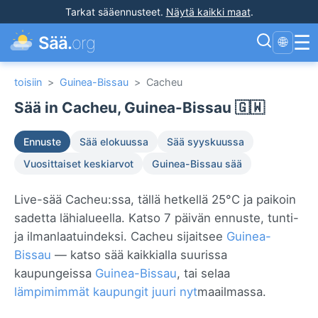
Tarkat sääennusteet
.
Näytä kaikki maat
.
☰
Sää.
org
🌐
toisiin
>
Guinea-Bissau
>
Cacheu
Sää in Cacheu, Guinea-Bissau 🇬🇼
Ennuste
Sää elokuussa
Sää syyskuussa
Vuosittaiset keskiarvot
Guinea-Bissau sää
Live-sää Cacheu:ssa, tällä hetkellä 25°C ja paikoin
sadetta lähialueella. Katso 7 päivän ennuste, tunti-
ja ilmanlaatuindeksi. Cacheu sijaitsee
Guinea-
Bissau
— katso sää kaikkialla suurissa
kaupungeissa
Guinea-Bissau
, tai selaa
lämpimimmät kaupungit juuri nyt
maailmassa.