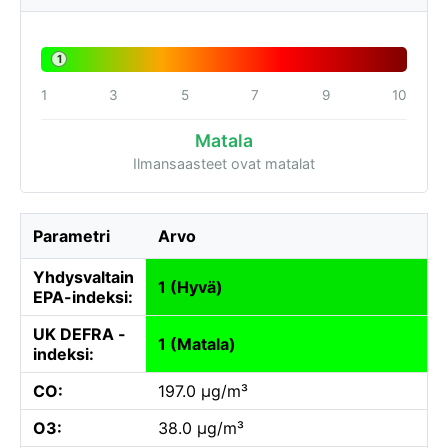
1
1
3
5
7
9
10
Matala
Ilmansaasteet ovat matalat
Parametri
Arvo
Yhdysvaltain
1 (Hyvä)
EPA-indeksi:
UK DEFRA -
1 (Matala)
indeksi:
CO:
197.0 µg/m³
O3:
38.0 µg/m³