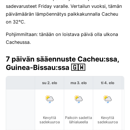
sadevarusteet Friday varalle. Vertailun vuoksi, tämän
päivämäärän lämpöennätys paikkakunnalla Cacheu
on 32°C.
Pohjimmiltaan: tänään on loistava päivä olla ulkona
Cacheussa.
7 päivän sääennuste Cacheu:ssa,
Guinea-Bissau:ssa 🇬🇼
su 2. elo
ma 3. elo
ti 4. elo
Kevyttä
Paikoin sadetta
Kevyttä
sadekuuroa
lähialueella
sadekuuroa