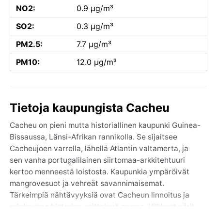
NO2:
0.9 µg/m³
SO2:
0.3 µg/m³
PM2.5:
7.7 µg/m³
PM10:
12.0 µg/m³
Tietoja kaupungista Cacheu
Cacheu on pieni mutta historiallinen kaupunki Guinea-
Bissaussa, Länsi-Afrikan rannikolla. Se sijaitsee
Cacheujoen varrella, lähellä Atlantin valtamerta, ja
sen vanha portugalilainen siirtomaa-arkkitehtuuri
kertoo menneestä loistosta. Kaupunkia ympäröivät
mangrovesuot ja vehreät savannimaisemat.
Tärkeimpiä nähtävyyksiä ovat Cacheun linnoitus ja
orjakaupan historiaa esittelevä museo. Vilkkaat värit