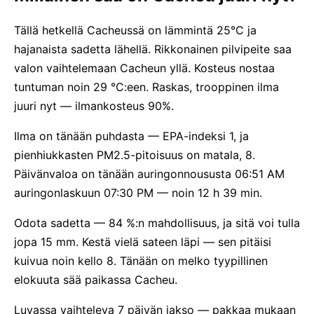
Tällä hetkellä Cacheussä on lämmintä 25°C ja
hajanaista sadetta lähellä. Rikkonainen pilvipeite saa
valon vaihtelemaan Cacheun yllä. Kosteus nostaa
tuntuman noin 29 °C:een. Raskas, trooppinen ilma
juuri nyt — ilmankosteus 90%.
Ilma on tänään puhdasta — EPA-indeksi 1, ja
pienhiukkasten PM2.5-pitoisuus on matala, 8.
Päivänvaloa on tänään auringonnoususta 06:51 AM
auringonlaskuun 07:30 PM — noin 12 h 39 min.
Odota sadetta — 84 %:n mahdollisuus, ja sitä voi tulla
jopa 15 mm. Kestä vielä sateen läpi — sen pitäisi
kuivua noin kello 8. Tänään on melko tyypillinen
elokuuta sää paikassa Cacheu.
Luvassa vaihteleva 7 päivän jakso — pakkaa mukaan