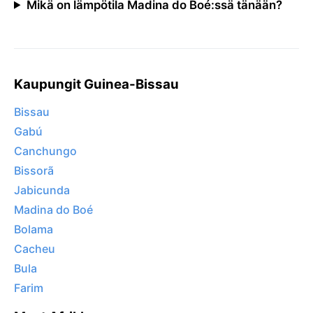
Mikä on lämpötila Madina do Boé:ssä tänään?
Kaupungit Guinea-Bissau
Bissau
Gabú
Canchungo
Bissorã
Jabicunda
Madina do Boé
Bolama
Cacheu
Bula
Farim