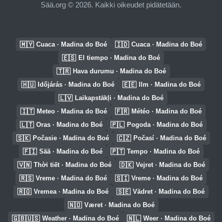
Sää.org © 2026. Kaikki oikeudet pidätetään.
🇲🇾
🇮🇩
Cuaca · Madina do Boé
Cuaca · Madina do Boé
🇪🇸
El tiempo · Madina do Boé
🇹🇷
Hava durumu · Madina do Boé
🇭🇺
🇪🇪
Időjárás · Madina do Boé
Ilm · Madina do Boé
🇱🇻
Laikapstākļi · Madina do Boé
🇮🇹
🇫🇷
Meteo · Madina do Boé
Météo · Madina do Boé
🇱🇹
🇵🇱
Oras · Madina do Boé
Pogoda · Madina do Boé
🇸🇰
🇨🇿
Počasie · Madina do Boé
Počasí · Madina do Boé
🇫🇮
🇵🇹
Sää · Madina do Boé
Tempo · Madina do Boé
🇻🇳
🇩🇰
Thời tiết · Madina do Boé
Vejret · Madina do Boé
🇷🇸
🇸🇮
Vreme · Madina do Boé
Vreme · Madina do Boé
🇷🇴
🇸🇪
Vremea · Madina do Boé
Vädret · Madina do Boé
🇳🇴
Været · Madina do Boé
🇬🇧🇺🇸
🇳🇱
Weather · Madina do Boé
Weer · Madina do Boé