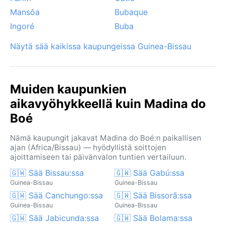
ukkosmyrskyt voivat olla raivokkaita tulvineen. Kaiken
Mansôa
Bubaque
kaikkiaan Madina do Boé on tutustumisen arvoinen
kohde niille, jotka haluavat kokea Länsi-Afrikan aitoa
Ingoré
Buba
rytmiä ja trooppista vaihtelua.
Näytä sää kaikissa kaupungeissa Guinea-Bissau
Muiden kaupunkien
aikavyöhykkeellä kuin Madina do
Boé
Nämä kaupungit jakavat Madina do Boé:n paikallisen
ajan (Africa/Bissau) — hyödyllistä soittojen
ajoittamiseen tai päivänvalon tuntien vertailuun.
🇬🇼 Sää Bissau:ssa
🇬🇼 Sää Gabú:ssa
Guinea-Bissau
Guinea-Bissau
🇬🇼 Sää Canchungo:ssa
🇬🇼 Sää Bissorã:ssa
Guinea-Bissau
Guinea-Bissau
🇬🇼 Sää Jabicunda:ssa
🇬🇼 Sää Bolama:ssa