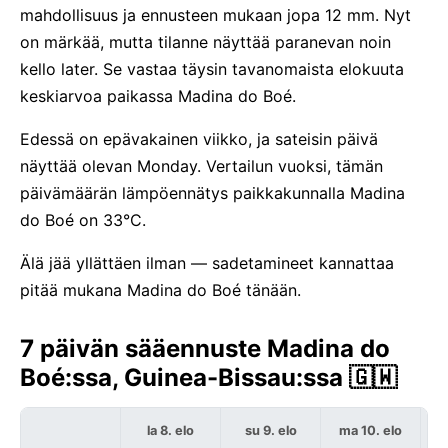
mahdollisuus ja ennusteen mukaan jopa 12 mm. Nyt
on märkää, mutta tilanne näyttää paranevan noin
kello later. Se vastaa täysin tavanomaista elokuuta
keskiarvoa paikassa Madina do Boé.
Edessä on epävakainen viikko, ja sateisin päivä
näyttää olevan Monday. Vertailun vuoksi, tämän
päivämäärän lämpöennätys paikkakunnalla Madina
do Boé on 33°C.
Älä jää yllättäen ilman — sadetamineet kannattaa
pitää mukana Madina do Boé tänään.
7 päivän sääennuste Madina do
Boé:ssa, Guinea-Bissau:ssa 🇬🇼
la 8. elo
su 9. elo
ma 10. elo