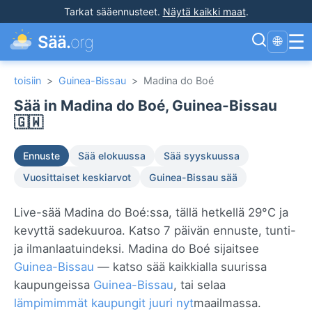
Tarkat sääennusteet
.
Näytä kaikki maat
.
☰
Sää.
org
🌐
toisiin
>
Guinea-Bissau
>
Madina do Boé
Sää in Madina do Boé, Guinea-Bissau
🇬🇼
Ennuste
Sää elokuussa
Sää syyskuussa
Vuosittaiset keskiarvot
Guinea-Bissau sää
Live-sää Madina do Boé:ssa, tällä hetkellä 29°C ja
kevyttä sadekuuroa. Katso 7 päivän ennuste, tunti-
ja ilmanlaatuindeksi. Madina do Boé sijaitsee
Guinea-Bissau
— katso sää kaikkialla suurissa
kaupungeissa
Guinea-Bissau
, tai selaa
lämpimimmät kaupungit juuri nyt
maailmassa.