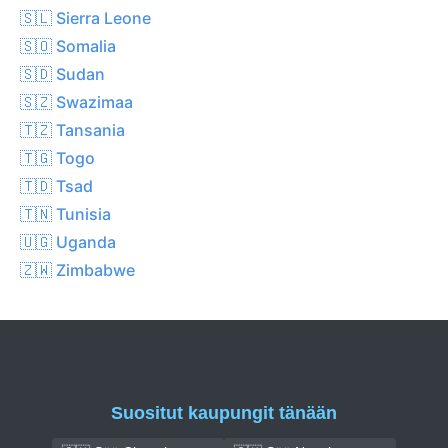
🇸🇱 Sierra Leone
🇸🇴 Somalia
🇸🇩 Sudan
🇸🇿 Swazimaa
🇹🇿 Tansania
🇹🇬 Togo
🇹🇩 Tsad
🇹🇳 Tunisia
🇺🇬 Uganda
🇿🇼 Zimbabwe
Suositut kaupungit tänään