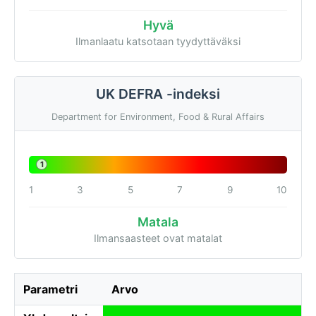
Hyvä
Ilmanlaatu katsotaan tyydyttäväksi
UK DEFRA -indeksi
Department for Environment, Food & Rural Affairs
1
1
3
5
7
9
10
Matala
Ilmansaasteet ovat matalat
Parametri
Arvo