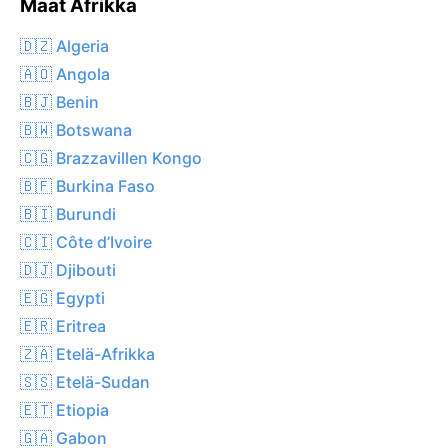
Maat Afrikka
🇩🇿 Algeria
🇦🇴 Angola
🇧🇯 Benin
🇧🇼 Botswana
🇨🇬 Brazzavillen Kongo
🇧🇫 Burkina Faso
🇧🇮 Burundi
🇨🇮 Côte d’Ivoire
🇩🇯 Djibouti
🇪🇬 Egypti
🇪🇷 Eritrea
🇿🇦 Etelä-Afrikka
🇸🇸 Etelä-Sudan
🇪🇹 Etiopia
🇬🇦 Gabon