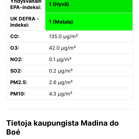
Yhdysvaltain
1 (Hyvä)
EPA-indeksi:
UK DEFRA -
1 (Matala)
indeksi:
CO:
135.0 µg/m³
O3:
42.0 µg/m³
NO2:
0.1 µg/m³
SO2:
0.2 µg/m³
PM2.5:
2.6 µg/m³
PM10:
4.3 µg/m³
Tietoja kaupungista Madina do
Boé