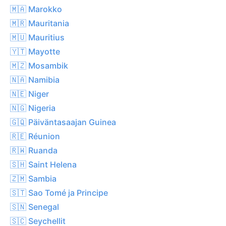
🇲🇦 Marokko
🇲🇷 Mauritania
🇲🇺 Mauritius
🇾🇹 Mayotte
🇲🇿 Mosambik
🇳🇦 Namibia
🇳🇪 Niger
🇳🇬 Nigeria
🇬🇶 Päiväntasaajan Guinea
🇷🇪 Réunion
🇷🇼 Ruanda
🇸🇭 Saint Helena
🇿🇲 Sambia
🇸🇹 Sao Tomé ja Principe
🇸🇳 Senegal
🇸🇨 Seychellit