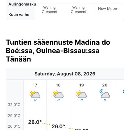
Auringonlasku
Waning
Waning
New Moon
N
Crescent
Crescent
Kuun vaihe
Tuntien sääennuste Madina do
Boé:ssa, Guinea-Bissau:ssa
Tänään
Saturday, August 08, 2026
17
18
19
20
2
32.0°C
29.0°C
28.0°
26.0°
26.0°C