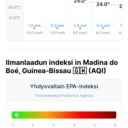
25.0°
24.0°
24.
24.0°C
21.0°C
1.0 mm
0.3 mm
2.6 mm
0.4 mm
1.1 
↑
↑
↑
↑
10.0 km/h
11.0 km/h
8.0 km/h
8.0 km/h
8.0 k
Ilmanlaadun indeksi in Madina do
Boé, Guinea-Bissau 🇬🇼 (AQI)
Yhdysvaltain EPA-indeksi
Environmental Protection Agency
1
1
2
3
4
5
6