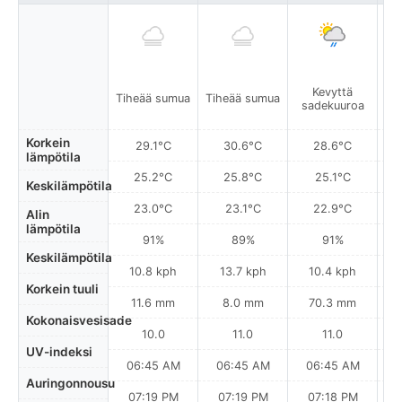
Kevyttä
Tiheää sumua
Tiheää sumua
Ti
sadekuuroa
Korkein
29.1°C
30.6°C
28.6°C
lämpötila
25.2°C
25.8°C
25.1°C
Keskilämpötila
23.0°C
23.1°C
22.9°C
Alin
lämpötila
91%
89%
91%
Keskilämpötila
10.8 kph
13.7 kph
10.4 kph
Korkein tuuli
11.6 mm
8.0 mm
70.3 mm
Kokonaisvesisade
10.0
11.0
11.0
UV-indeksi
06:45 AM
06:45 AM
06:45 AM
0
Auringonnousu
07:19 PM
07:19 PM
07:18 PM