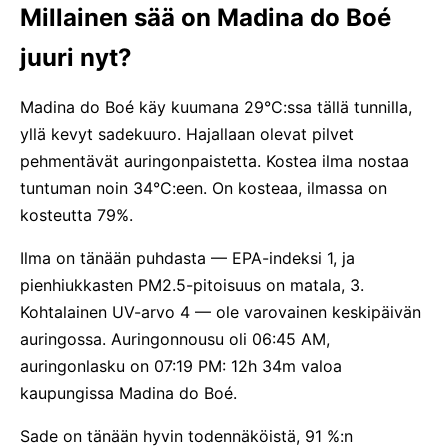
Millainen sää on Madina do Boé
juuri nyt?
Madina do Boé käy kuumana 29°C:ssa tällä tunnilla,
yllä kevyt sadekuuro. Hajallaan olevat pilvet
pehmentävät auringonpaistetta. Kostea ilma nostaa
tuntuman noin 34°C:een. On kosteaa, ilmassa on
kosteutta 79%.
Ilma on tänään puhdasta — EPA-indeksi 1, ja
pienhiukkasten PM2.5-pitoisuus on matala, 3.
Kohtalainen UV-arvo 4 — ole varovainen keskipäivän
auringossa. Auringonnousu oli 06:45 AM,
auringonlasku on 07:19 PM: 12h 34m valoa
kaupungissa Madina do Boé.
Sade on tänään hyvin todennäköistä, 91 %:n