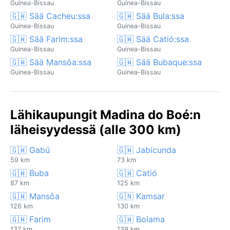
Guinea-Bissau
Guinea-Bissau
🇬🇼 Sää Cacheu:ssa
🇬🇼 Sää Bula:ssa
Guinea-Bissau
Guinea-Bissau
🇬🇼 Sää Farim:ssa
🇬🇼 Sää Catió:ssa
Guinea-Bissau
Guinea-Bissau
🇬🇼 Sää Mansôa:ssa
🇬🇼 Sää Bubaque:ssa
Guinea-Bissau
Guinea-Bissau
Lähikaupungit Madina do Boé:n
läheisyydessä (alle 300 km)
🇬🇼 Gabú
🇬🇼 Jabicunda
59 km
73 km
🇬🇼 Buba
🇬🇼 Catió
87 km
125 km
🇬🇼 Mansôa
🇬🇳 Kamsar
126 km
130 km
🇬🇼 Farim
🇬🇼 Bolama
137 km
139 km