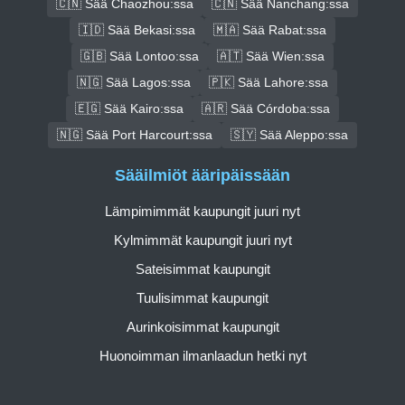
🇨🇳 Sää Chaozhou:ssa
🇨🇳 Sää Nanchang:ssa
🇮🇩 Sää Bekasi:ssa
🇲🇦 Sää Rabat:ssa
🇬🇧 Sää Lontoo:ssa
🇦🇹 Sää Wien:ssa
🇳🇬 Sää Lagos:ssa
🇵🇰 Sää Lahore:ssa
🇪🇬 Sää Kairo:ssa
🇦🇷 Sää Córdoba:ssa
🇳🇬 Sää Port Harcourt:ssa
🇸🇾 Sää Aleppo:ssa
Sääilmiöt ääripäissään
Lämpimimmät kaupungit juuri nyt
Kylmimmät kaupungit juuri nyt
Sateisimmat kaupungit
Tuulisimmat kaupungit
Aurinkoisimmat kaupungit
Huonoimman ilmanlaadun hetki nyt