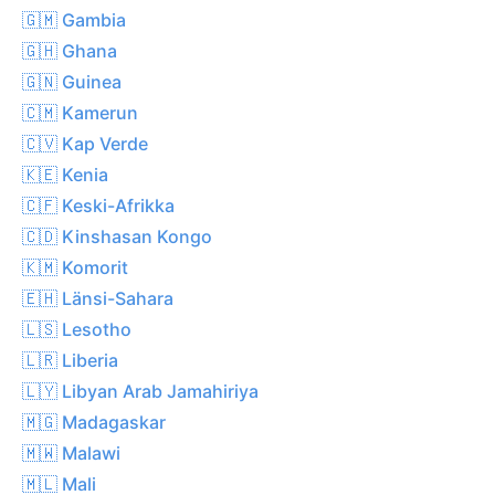
🇬🇲 Gambia
🇬🇭 Ghana
🇬🇳 Guinea
🇨🇲 Kamerun
🇨🇻 Kap Verde
🇰🇪 Kenia
🇨🇫 Keski-Afrikka
🇨🇩 Kinshasan Kongo
🇰🇲 Komorit
🇪🇭 Länsi-Sahara
🇱🇸 Lesotho
🇱🇷 Liberia
🇱🇾 Libyan Arab Jamahiriya
🇲🇬 Madagaskar
🇲🇼 Malawi
🇲🇱 Mali