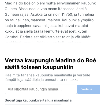
Madina do Boé on pieni mutta elinvoimainen kaupunki
Guinea-Bissaussa, aivan maan itäosassa lähellä
Guinean rajaa. Asukkaita on noin 11 750, ja tunnelma
on rauhallinen, maaseutumainen. Kaupunkia ympäröi
laaja trooppinen savanni, jossa kohoavat matalat
kukkulat ja siellä täällä kiemurtelevat joet, kuten
Corubal. Perinteiset olkikattoiset talot ja värikkäät
markkinat tuovat väriä muuten keltaruskeaan
maisemaan. Alue tunnetaan hedelmällisestä
maastaan ja mangoistaan, ja elämä rytmittyy pitkälti
Vertaa kaupungin Madina do Boé
maanviljelyn ympärille. Kaukana rannikon vilinästä
Madina do Boé tarjoaa kurkistuksen aitoon Länsi-
säätä toiseen kaupunkiin
Afrikkaan – hiljaiseen, kuumaan ja vehreään, kun
Hae mitä tahansa kaupunkia maailmalla ja vertaile
sateet sen sallivat.
lämpötiloja, säätiloja ja ennusteita rinnakkain.
Ilmasto on Köppen-luokitukseltaan trooppinen savanni
Vertaile →
(Aw), mikä tarkoittaa selvää kuivan ja sateisen
kauden vaihtelua. Kesäisin eli toukokuusta lokakuuhun
Suosittuja kaupunkivertailuja maailmalla:
sataa lähes päivittäin rankkoja, trooppisia kuuroja, ja