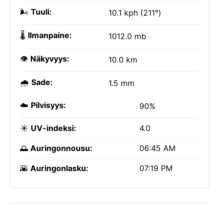
🌬️
Tuuli:
10.1 kph (211°)
🌡️
Ilmanpaine:
1012.0 mb
👁️
Näkyvyys:
10.0 km
🌧️
Sade:
1.5 mm
☁️
Pilvisyys:
90%
☀️
UV-indeksi:
4.0
🌅
Auringonnousu:
06:45 AM
🌇
Auringonlasku:
07:19 PM